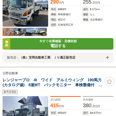
290
255.
0
万円
万円
年式
2002
年
走行
9.1
万km
車検
車検整備付
修復
なし
保証
保証付
整備
法定整備付
住所
北海道帯広市
今すぐ在庫確認・見積依頼
無
電話する
料
販売店：
（株）安岡自動車工業 ＪＵ適正販売店
日野自動車
レンジャープロ 4t ワイド アルミウィング 190馬力
(カタログ値) 6速MT バックモニター 車検整備付 定
員2名
販売店保証
支払総額
本体価格
415
380.
0
万円
万円
年式
2012
年
走行
24.0
万km