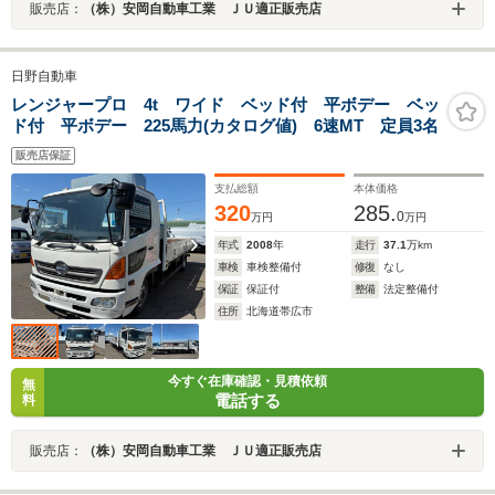
販売店：
（株）安岡自動車工業 ＪＵ適正販売店
日野自動車
レンジャープロ 4t ワイド ベッド付 平ボデー ベッ
ド付 平ボデー 225馬力(カタログ値) 6速MT 定員3名
販売店保証
支払総額
本体価格
320
285.
0
万円
万円
年式
2008
年
走行
37.1
万km
車検
車検整備付
修復
なし
保証
保証付
整備
法定整備付
住所
北海道帯広市
今すぐ在庫確認・見積依頼
無
電話する
料
販売店：
（株）安岡自動車工業 ＪＵ適正販売店