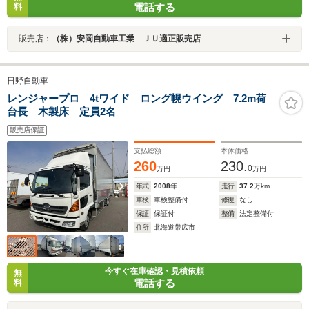
電話する
料
販売店：
（株）安岡自動車工業 ＪＵ適正販売店
日野自動車
レンジャープロ 4tワイド ロング幌ウイング 7.2m荷
台長 木製床 定員2名
販売店保証
支払総額
本体価格
260
230.
0
万円
万円
年式
2008
年
走行
37.2
万km
車検
車検整備付
修復
なし
保証
保証付
整備
法定整備付
住所
北海道帯広市
今すぐ在庫確認・見積依頼
無
電話する
料