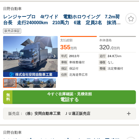
日野自動車
レンジャープロ 4tワイド 電動ホロウイング 7.2m荷
台長 走行240000km 210馬力 6速 定員2名 抹消時
積載量2400kg 車輌総重量7970kg 車検整備付 平ボデ
販売店保証
ー構造変更
支払総額
本体価格
355
320.
0
万円
万円
年式
2011
年
走行
24.0
万km
車検
車検整備付
修復
なし
保証
保証付
整備
法定整備付
住所
北海道帯広市
今すぐ在庫確認・見積依頼
無
電話する
料
販売店：
（株）安岡自動車工業 ＪＵ適正販売店
日野自動車