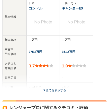
日産
三菱ふそう
コンドル
キャンターEX
基本情報
新車価格
‐‐‐万円
‐‐‐万円
中古車
275.8万円
351.5万円
平均価格
クチコミ
3.7
1.0
総合評価
乗車定員
-
-
ドア数
2～4ドア
2ドア
▼
全てを表示する
全高
全高
-m
-m
レンジャープロに関するクチコミ・評価