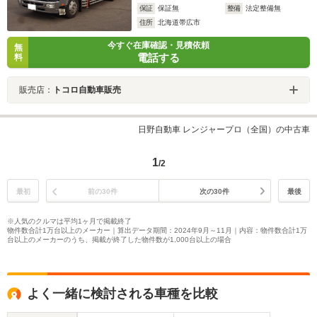
保証
保証無
整備
法定整備無
住所
北海道帯広市
今すぐ在庫確認・見積依頼
無
電話する
料
販売店：
トコロ自動車販売
日野自動車 レンジャープロ（全国）の中古車
1
/2
最初
前の30件
次の30件
最後
※人気のクルマは平均1ヶ月で掲載終了
物件数合計1万台以上のメーカー｜算出データ期間：2024年9月～11月｜内容：物件数合計1万
台以上のメーカーのうち、掲載が終了した物件数が1,000台以上の場合
よく一緒に検討される車種を比較