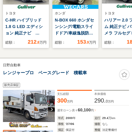
トヨタ
ホンダ
トヨタ
C-HR ハイブリッド
N-BOX 660 ホンダセ
ハリアー 2.0
1.8 G LED エディシ
ンシング/電動スライ
ム 純正ナビ 
ョン 純正ナビ
ドドア/車線逸脱防止
メラ フルセグ 
Bluetooth フルセグ
支援システム/ヘッド
212
153
1
総額：
.8
万円
総額：
.9
万円
総額：
TV ETC TVキャン
ランプ LED/USBジャ
セラー ワンオーナ
ック/EBD付ABS/横滑
ー レーダークルーズ
り防止装置/アイドリ
日野自動車
コントロール 革巻き
ングストップ/禁煙車/
ステアリング 前席シ
エアバッグ 運転席
レンジャープロ ベースグレード 積載車
ートヒーター トヨタ
セーフティセンス モ
販売店保証
デリスタエアロ
支払総額
本体価格
300
290.
0
万円
万円
60,100
通常ローン
月々
円
年式
2000
年
走行
29.4
万km
車検
'27/06
修復
なし
保証
保証付
整備
法定整備付