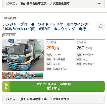
販売店：
（株）安岡自動車工業 ＪＵ適正販売店
日野自動車
レンジャープロ 4t ワイドベッド付 ホロウイング
210馬力(カタログ値) 6速MT ホロウイング 走行
345900km 車検整備付
販売店保証
支払総額
本体価格
290
260.
0
万円
万円
年式
2013
年
走行
34.6
万km
車検
車検整備付
修復
なし
保証
保証付
整備
法定整備付
住所
北海道帯広市
今すぐ在庫確認・見積依頼
無
電話する
料
販売店：
（株）安岡自動車工業 ＪＵ適正販売店