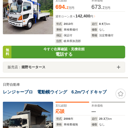
支払総額
本体価格
694.
673.
2
2
万円
万円
142,400
通常ローン
月々
円
年式
2013
年
走行
8.9
万km
車検
車検整備付
修復
なし
保証
保証付
整備
法定整備付
住所
岐阜県加茂郡
今すぐ在庫確認・見積依頼
無
電話する
料
販売店：
堀野モータース
日野自動車
レンジャープロ 電動幌ウイング 6.2mワイドキャブ
支払総額
本体価格
応談
---
年式
2006
年
走行
20.3
万km
車検
車検整備無
修復
なし