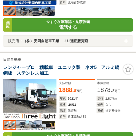
住所
北海道帯広市
今すぐ在庫確認・見積依頼
無
電話する
料
販売店：
（株）安岡自動車工業 ＪＵ適正販売店
日野自動車
レンジャープロ 積載車 ユニック製 ネオ5 アルミ縞
鋼板 ステンレス加工
支払総額
本体価格
1888.
1878.
8
8
万円
万円
年式
2021
年
走行
1.8
万km
車検
'26/11
修復
なし
保証
保証無
整備
法定整備無
住所
兵庫県加古郡
今すぐ在庫確認・見積依頼