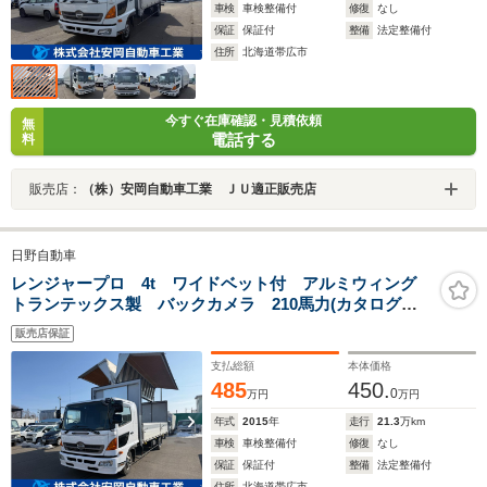
車検
車検整備付
修復
なし
保証
保証付
整備
法定整備付
住所
北海道帯広市
今すぐ在庫確認・見積依頼
無
電話する
料
販売店：
（株）安岡自動車工業 ＪＵ適正販売店
日野自動車
レンジャープロ 4t ワイドベット付 アルミウィング
トランテックス製 バックカメラ 210馬力(カタログ
値) 6速MT 車検整備付 定員3名
販売店保証
支払総額
本体価格
485
450.
0
万円
万円
年式
2015
年
走行
21.3
万km
車検
車検整備付
修復
なし
保証
保証付
整備
法定整備付
住所
北海道帯広市