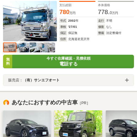
支払総額
本体価格
780
778.
0
万円
万円
年式
2002
年
走行
不明
車検
'27/01
修復
なし
保証
保証無
整備
法定整備付
住所
北海道岩見沢市
今すぐ在庫確認・見積依頼
無
電話する
料
販売店：
（有）サンエフオート
あなたにおすすめの中古車
［PR］