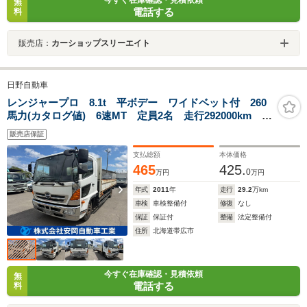
無
電話する
料
販売店：
カーショップスリーエイト
日野自動車
レンジャープロ 8.1t 平ボデー ワイドベット付 260
馬力(カタログ値) 6速MT 定員2名 走行292000km 一
時抹消時積載量8100kg 車輌総重量13690kg 床鉄板張
販売店保証
支払総額
本体価格
465
425.
0
万円
万円
年式
2011
年
走行
29.2
万km
車検
車検整備付
修復
なし
保証
保証付
整備
法定整備付
住所
北海道帯広市
今すぐ在庫確認・見積依頼
無
電話する
料