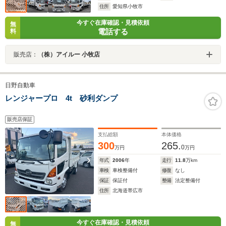
住所
愛知県小牧市
今すぐ在庫確認・見積依頼
無
電話する
料
販売店：
（株）アイルー 小牧店
日野自動車
レンジャープロ 4t 砂利ダンプ
販売店保証
支払総額
本体価格
300
265.
0
万円
万円
年式
2006
年
走行
11.8
万km
車検
車検整備付
修復
なし
保証
保証付
整備
法定整備付
住所
北海道帯広市
今すぐ在庫確認・見積依頼
無