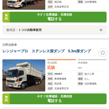
保証
保証無
整備
法定整備無
住所
北海道帯広市
今すぐ在庫確認・見積依頼
無
電話する
料
販売店：
トコロ自動車販売
日野自動車
レンジャープロ ステンレス深ダンプ 5.3m深ダンプ
支払総額
本体価格
応談
---
年式
2008
年
走行
改ざん車
車検
車検整備無
修復
なし
保証
保証無
整備
法定整備無
住所
北海道帯広市
今すぐ在庫確認・見積依頼
無
電話する
料