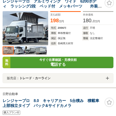
レンジャープロ アルミウィング ワイド 6200ボデ
ィ ラッシング2段 ベッド付 メッキパーツ 外装仕
上済
支払総額
本体価格
198
180.
0
万円
万円
年式
2006
年
走行
不明
車検
車検整備付
修復
なし
保証
保証無
整備
法定整備付
住所
長崎県大村市
今すぐ在庫確認・見積依頼
無
電話する
料
販売店：
トレード・カーライン
日野自動車
レンジャープロ 8.0 キャリアカー 5台積み 積載車
上部独立タイプ バック&サイドカメラ
購入プラン付