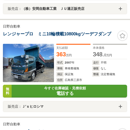
販売店：
（株）安岡自動車工業 ＪＵ適正販売店
日野自動車
レンジャープロ ミニ10輪積載10800kgツーデフダンプ
支払総額
本体価格
363
348.
0
万円
万円
年式
2007
年
走行
不明
車検
車検整備無
修復
なし
保証
保証無
整備
法定整備無
住所
広島県三原市
今すぐ在庫確認・見積依頼
無
電話する
料
販売店：
Ｊ’ｓヒロシマ
日野自動車