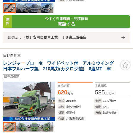
今すぐ在庫確認・見積依頼
無
電話する
料
販売店：
（株）安岡自動車工業 ＪＵ適正販売店
日野自動車
レンジャープロ 4t ワイドベット付 アルミウイング
日本フルハーフ製 210馬力(カタログ値) 6速MT 車検
整備付 定員2名 バックモニター
販売店保証
支払総額
本体価格
620
585.
0
万円
万円
年式
2015
年
走行
18.6
万km
車検
車検整備付
修復
なし
保証
保証付
整備
法定整備付
住所
北海道帯広市