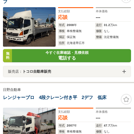
ブ
支払総額
本体価格
応談
---
年式
2008
年
走行
31.2
万km
車検
車検整備無
修復
なし
保証
保証無
整備
法定整備無
住所
北海道帯広市
今すぐ在庫確認・見積依頼
無
電話する
料
販売店：
トコロ自動車販売
日野自動車
レンジャープロ 4段クレーン付き平 2デフ 低床
支払総額
本体価格
応談
---
年式
2007
年
走行
47.7
万km
車検
車検整備無
修復
なし