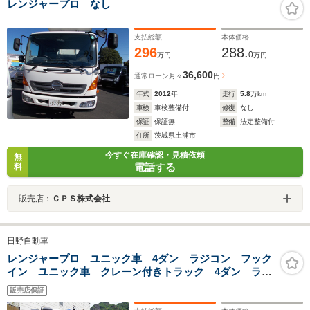
レンジャープロ なし
支払総額
本体価格
296
288.
0
万円
万円
36,600
通常ローン
月々
円
年式
2012
年
走行
5.8
万km
車検
車検整備付
修復
なし
保証
保証無
整備
法定整備付
住所
茨城県土浦市
今すぐ在庫確認・見積依頼
無
電話する
料
販売店：
ＣＰＳ株式会社
日野自動車
レンジャープロ ユニック車 4ダン ラジコン フック
イン ユニック車 クレーン付きトラック 4ダン ラジ
コン フックイン キャビンベットレス 荷台内寸
販売店保証
L5.4mxW2.12mx0.4m 床木 煽り穴4対