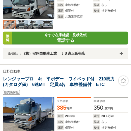
車検
車検整備付
修復
なし
保証
保証付
整備
法定整備付
住所
北海道帯広市
今すぐ在庫確認・見積依頼
無
電話する
料
販売店：
（株）安岡自動車工業 ＪＵ適正販売店
日野自動車
レンジャープロ 4t 平ボデー ワイベッド付 210馬力
(カタログ値) 6速MT 定員3名 車検整備付 ETC
販売店保証
支払総額
本体価格
385
350.
0
万円
万円
年式
2006
年
走行
28.6
万km
車検
車検整備付
修復
なし
保証
保証付
整備
法定整備付