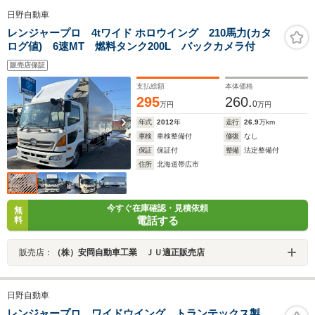
日野自動車
レンジャープロ 4tワイド ホロウイング 210馬力(カタ
ログ値) 6速MT 燃料タンク200L バックカメラ付
販売店保証
支払総額
本体価格
295
260.
0
万円
万円
年式
2012
年
走行
26.9
万km
車検
車検整備付
修復
なし
保証
保証付
整備
法定整備付
住所
北海道帯広市
今すぐ在庫確認・見積依頼
無
電話する
料
販売店：
（株）安岡自動車工業 ＪＵ適正販売店
日野自動車
レンジャープロ ワイドウイング トランテックス製