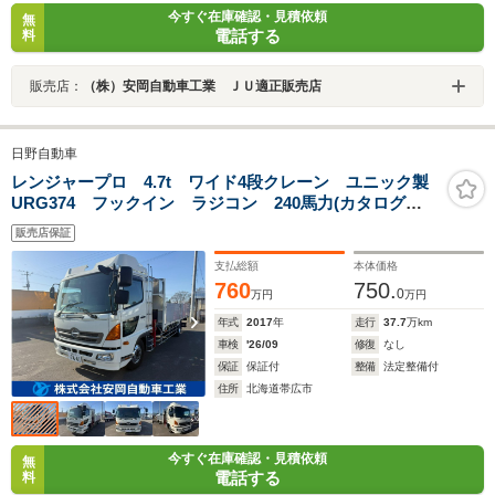
今すぐ在庫確認・見積依頼
無
電話する
料
販売店：
（株）安岡自動車工業 ＪＵ適正販売店
日野自動車
レンジャープロ 4.7t ワイド4段クレーン ユニック製
URG374 フックイン ラジコン 240馬力(カタログ
値) 6速MT 車検令和8年9月
販売店保証
支払総額
本体価格
760
750.
0
万円
万円
年式
2017
年
走行
37.7
万km
車検
'26/09
修復
なし
保証
保証付
整備
法定整備付
住所
北海道帯広市
今すぐ在庫確認・見積依頼
無
電話する
料