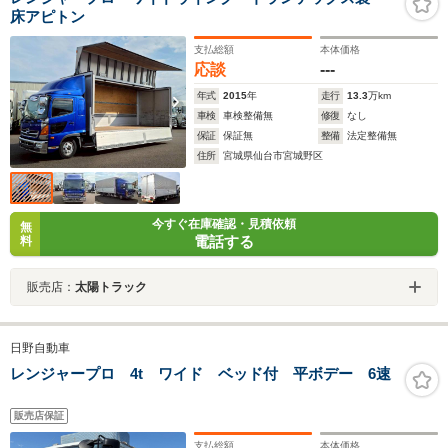
床アピトン
支払総額
本体価格
応談
---
年式
2015
年
走行
13.3
万km
車検
車検整備無
修復
なし
保証
保証無
整備
法定整備無
住所
宮城県仙台市宮城野区
今すぐ在庫確認・見積依頼
無
電話する
料
販売店：
太陽トラック
日野自動車
レンジャープロ 4t ワイド ベッド付 平ボデー 6速
販売店保証
支払総額
本体価格