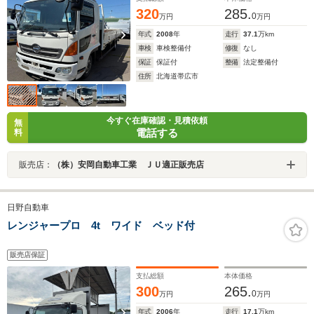
320
285.
0
万円
万円
年式
2008
年
走行
37.1
万km
車検
車検整備付
修復
なし
保証
保証付
整備
法定整備付
住所
北海道帯広市
今すぐ在庫確認・見積依頼
無
電話する
料
販売店：
（株）安岡自動車工業 ＪＵ適正販売店
日野自動車
レンジャープロ 4t ワイド ベッド付
販売店保証
支払総額
本体価格
300
265.
0
万円
万円
年式
2006
年
走行
17.1
万km