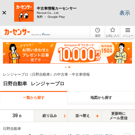
中古車情報カーセンサー
表示
Recruit Co., Ltd.
無料 － Google Play
履歴
お気に入り
メニュー
レンジャープロ（日野自動車）の中古車・中古車情報
日野自動車 レンジャープロ
一覧から探す
地図から探す
更新時に
39
絞り込み
並べ替え
台
メール受信
日野自動車