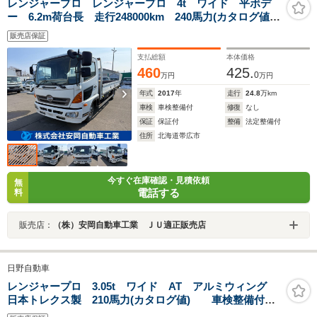
レンジャープロ レンジャープロ 4t ワイド 平ボデ
ー 6.2m荷台長 走行248000km 240馬力(カタログ値)6
速 定員2名 最大積載量3400kg 車輌総重量7960kg
販売店保証
車検整備付 床鉄板縞鋼板張
支払総額
本体価格
460
425.
0
万円
万円
年式
2017
年
走行
24.8
万km
車検
車検整備付
修復
なし
保証
保証付
整備
法定整備付
住所
北海道帯広市
今すぐ在庫確認・見積依頼
無
電話する
料
販売店：
（株）安岡自動車工業 ＪＵ適正販売店
日野自動車
レンジャープロ 3.05t ワイド AT アルミウィング
日本トレクス製 210馬力(カタログ値) 車検整備付
定員2名 荷台床木製 ラッシングレール2段