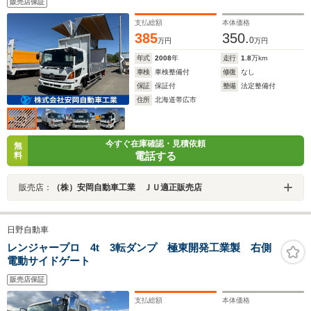
販売店保証
支払総額
本体価格
385
350.
0
万円
万円
年式
2008
年
走行
1.8
万km
車検
車検整備付
修復
なし
保証
保証付
整備
法定整備付
住所
北海道帯広市
今すぐ在庫確認・見積依頼
無
電話する
料
販売店：
（株）安岡自動車工業 ＪＵ適正販売店
日野自動車
レンジャープロ 4t 3転ダンプ 極東開発工業製 右側
電動サイドゲート
販売店保証
支払総額
本体価格