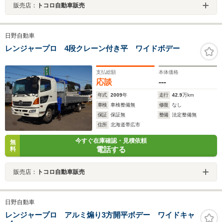
販売店：
トコロ自動車販売
日野自動車
レンジャープロ 4段クレーン付き平 ワイドボデー
支払総額
本体価格
応談
---
年式
2009
年
走行
42.9
万km
車検
車検整備無
修復
なし
保証
保証無
整備
法定整備無
住所
北海道帯広市
今すぐ在庫確認・見積依頼
無
電話する
料
販売店：
トコロ自動車販売
日野自動車
レンジャープロ アルミ煽り3方開平ボデー ワイドキャ