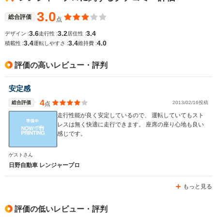
3.0
総合評価
点
全幅
全幅
サイズ
-m
-m
3.6
3.2
3.4
デザイン :
走行性 :
居住性 :
全長
全長
(全長x全幅x全高)
3.4
3.4
4.0
積載性 :
運転しやすさ :
維持費 :
-m
-m
評価の高いレビュー・評判
ホイールベース
ホイールベース
安定感
-m
-m
4
総合評価
2013/02/16投稿
点
走行性能が良く安定しているので、 運転していてもスト
レスは無く快適に走行できます。 座席の座り心地も良い
感じです。
WLTCモード
-
-
燃費
ゲストさん
日野自動車 レンジャープロ
もっと見る
排気量
2000～5200cc
3000cc
駆動方式
FR、4WD
FR
評価の低いレビュー・評判