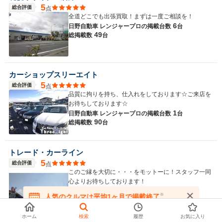
5
総合評価
点
全道どこでも出張買取！まずは一度ご相談を！
6
日野自動車 レンジャープロの
掲載台数
台
49
総掲載数
台
カーショップスリーエイト
5
総合評価
点
品質に拘りを持ち、仕入れをしております☆ご来店を
お待ちしております☆
1
日野自動車 レンジャープロの
掲載台数
台
90
総掲載数
台
トレード・カーライン
5
総合評価
点
このご縁を大切に・・・をモットーに！スタッフ一同
心よりお待ちしております！
1
日野自動車 レンジャープロの
掲載台数
台
※
人気のクルマは平均1ヶ月で掲載終了
166
総掲載数
台
在庫が無くなる前にお問い合わせください
ホーム
検索
履歴
お気に入り