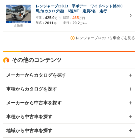
レンジャープロ8.1t 平ボデー ワイドベット付260
馬力(カタログ値) 6速MT 定員2名 走行
292000km 一時抹消時積載量8100kg 車輌総重量
本体：
425.0
総額：
465
万円
万円
13690kg 床鉄板張
年式：
2011
走行：
29.2
年
万km
北海道
レンジャープロの中古車全てを見る
その他のコンテンツ
メーカーからカタログを探す
車種からカタログを探す
メーカーから中古車を探す
車種から中古車を探す
地域から中古車を探す