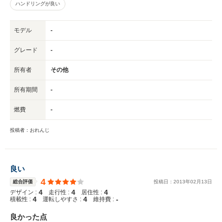
ハンドリングが良い
モデル
-
グレード
-
所有者
その他
所有期間
-
燃費
-
投稿者：おれんじ
良い
4
総合評価
投稿日：
2013
年
02
月
13
日
4
4
4
デザイン :
走行性 :
居住性 :
4
4
-
積載性 :
運転しやすさ :
維持費 :
良かった点