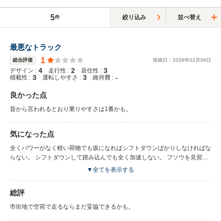
5
絞り込み
並べ替え
件
最悪なトラック
1
総合評価
投稿日：
2026
年
02
月
04
日
4
2
3
デザイン :
走行性 :
居住性 :
3
3
-
積載性 :
運転しやすさ :
維持費 :
良かった点
昔から言われるとおり乗りやすさは1番かも。
気になった点
全くパワーがなく軽い荷物でも坂になればシフトダウンばかりしなければな
らない。 シフトダウンして踏み込んでも全く加速しない。 フソウを見習っ
て貰いたい。
▼全てを表示する
総評
市街地で空荷で走るならまだ妥協できるかも。