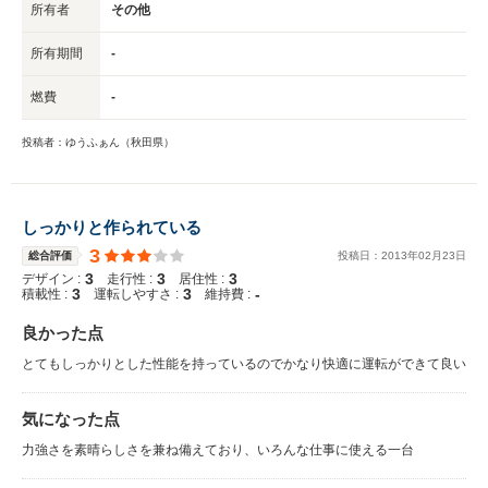
所有者
その他
所有期間
-
燃費
-
投稿者：ゆうふぁん（秋田県）
しっかりと作られている
3
総合評価
投稿日：
2013
年
02
月
23
日
3
3
3
デザイン :
走行性 :
居住性 :
3
3
-
積載性 :
運転しやすさ :
維持費 :
良かった点
とてもしっかりとした性能を持っているのでかなり快適に運転ができて良い
気になった点
力強さを素晴らしさを兼ね備えており、いろんな仕事に使える一台