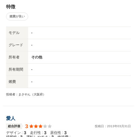
特徴
燃費が良い
モデル
-
グレード
-
所有者
その他
所有期間
-
燃費
-
投稿者：まさやん（大阪府）
愛人
3
総合評価
投稿日：
2013
年
03
月
31
日
3
3
3
デザイン :
走行性 :
居住性 :
3
3
-
積載性 :
運転しやすさ :
維持費 :