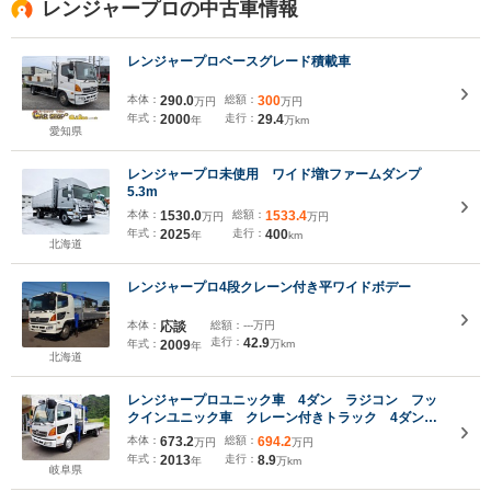
レンジャープロの中古車情報
レンジャープロベースグレード積載車
本体：
290.0
総額：
300
万円
万円
年式：
2000
走行：
29.4
年
万km
愛知県
レンジャープロ未使用 ワイド増tファームダンプ
5.3m
本体：
1530.0
総額：
1533.4
万円
万円
年式：
2025
走行：
400
年
km
北海道
レンジャープロ4段クレーン付き平ワイドボデー
本体：
応談
総額：
---万円
走行：
42.9
年式：
2009
万km
年
北海道
レンジャープロユニック車 4ダン ラジコン フッ
クインユニック車 クレーン付きトラック 4ダン
ラジコン フックイン キャビンベットレス 荷台内
本体：
673.2
総額：
694.2
万円
万円
寸L5.4mxW2.12mx0.4m 床木 煽り穴4対
年式：
2013
走行：
8.9
年
万km
岐阜県