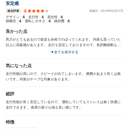
安定感
4
総合評価
投稿日：
2013
年
02
月
17
日
4
4
4
デザイン :
走行性 :
居住性 :
4
4
4
積載性 :
運転しやすさ :
維持費 :
良かった点
馬力がとてもあるので坂道も余裕でのぼってくれます。 内装も思っていた
以上に高級感があります。 走行も安定しておりますので、長距離移動も楽
です。
▼全てを表示する
気になった点
走行性能が高いので、スピードが出てしまいます。 燃費があまり良くは無
いです。内装がチープな印象があります。
総評
走行性能が良く安定しているので、 運転していてもストレスは無く快適に
走行できます。 座席の座り心地も良い感じです。
特徴