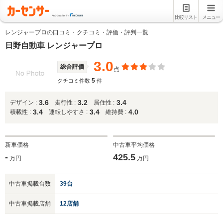
比較リスト
メニュー
レンジャープロの口コミ・クチコミ・評価・評判一覧
日野自動車 レンジャープロ
3.0
総合評価
点
5
クチコミ件数
件
3.6
3.2
3.4
デザイン :
走行性 :
居住性 :
3.4
3.4
4.0
積載性 :
運転しやすさ :
維持費 :
新車価格
中古車平均価格
-
425.5
万円
万円
中古車掲載台数
39台
中古車掲載店舗
12店舗