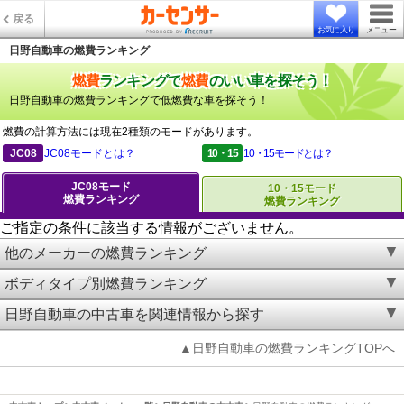
戻る
お気に入り
メニュー
日野自動車の燃費ランキング
燃費
ランキングで
燃費
のいい車を探そう！
日野自動車の燃費ランキングで低燃費な車を探そう！
燃費の計算方法には現在2種類のモードがあります。
JC08
JC08モードとは？
10・15
10・15モードとは？
JC08モード
10・15モード
燃費ランキング
燃費ランキング
ご指定の条件に該当する情報がございません。
他のメーカーの燃費ランキング
ボディタイプ別燃費ランキング
日野自動車の中古車を関連情報から探す
▲日野自動車の燃費ランキングTOPへ