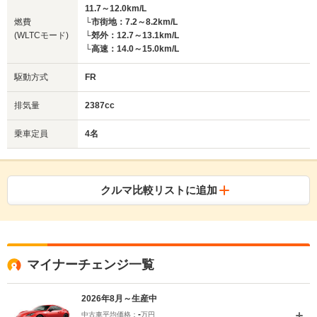
11.7～12.0km/L
燃費
└市街地：7.2～8.2km/L
(WLTCモード)
└郊外：12.7～13.1km/L
└高速：14.0～15.0km/L
駆動方式
FR
排気量
2387cc
乗車定員
4名
クルマ比較リストに追加
マイナーチェンジ一覧
2026年8月～生産中
-
中古車平均価格：
万円