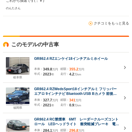
これから抽選です(；’∀’)
のんたさん
クチコミをもっと見る
このモデルの中古車
GR862.4 RZエンケイ18インチアルミホイール
本体：
349.8
総額：
355.2
万円
万円
年式：
2023
走行：
4.2
年
万km
岐阜県
GR862.4 RZWedsSport18インチアルミ フリッパー
エアロ 9インチナビ Bluetooth USB Bカメラ 前後ド
ラレコ ETC ハーフレザー シートヒーター GRフロア
本体：
327.7
総額：
341
万円
万円
マット LEDライト 横滑り制御 クルーズコントロール
年式：
2021
走行：
0.9
年
万km
福岡県
GR862.4 RC禁煙車 6MT レーダークルーズコント
ロール LEDヘッドライト 衝突軽減ブレーキ 電動
格納ミラー クリアランスソナー スマートキー キ
本体：
284.1
総額：
296.8
万円
万円