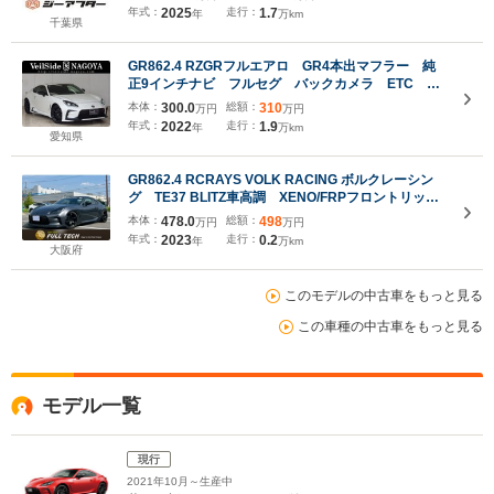
ーレスエントリー レーンアシスト ABS ESC
年式：
2025
走行：
1.7
年
万km
千葉県
GR862.4 RZGRフルエアロ GR4本出マフラー 純
正9インチナビ フルセグ バックカメラ ETC ハ
ーフレザーシート シートヒーター 純正LEDヘッド
本体：
300.0
総額：
310
万円
万円
ライト クルコン 純正18AW 革巻ステアリング
年式：
2022
走行：
1.9
年
万km
愛知県
GR862.4 RCRAYS VOLK RACING ボルクレーシン
グ TE37 BLITZ車高調 XENO/FRPフロントリップ
スポイラー 禁煙 1オーナー キャンディブラック
本体：
478.0
総額：
498
万円
万円
塗装 アドバンネオバ RECAROシート ティアノ
年式：
2023
走行：
0.2
年
万km
ブラック ETC TV 9型ナビ
大阪府
このモデルの中古車をもっと見る
この車種の中古車をもっと見る
モデル一覧
現行
2021年10月～生産中