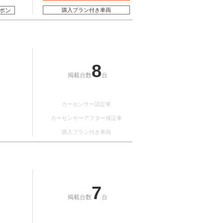
ポン
購入プラン付き車両
8
掲載台数
台
カーセンサー認定車
カーセンサーアフター保証車
購入プラン付き車両
7
掲載台数
台