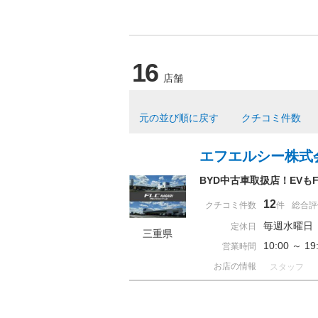
16
店舗
元の並び順に戻す
クチコミ件数
エフエルシー株式
BYD中古車取扱店！EVも
12
クチコミ件数
件
総合評
毎週水曜日
定休日
三重県
10:00 ～ 
営業時間
お店の情報
スタッフ