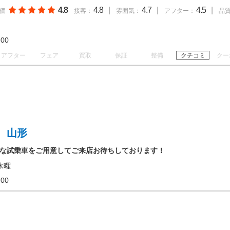
4.8
4.8
|
4.7
|
4.5
|
価
接客：
雰囲気：
アフター：
品
18:00
アフター
フェア
買取
保証
整備
クチコミ
クー
 山形
豊富な試乗車をご用意してご来店お待ちしております！
水曜
18:00