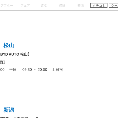
アフター
フェア
買取
保証
整備
クチコミ
クー
 松山
D AUTO 松山】
曜日
19:00 平日 09:30 ～ 20:00 土日祝
 新潟