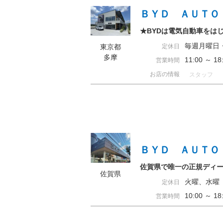
ＢＹＤ ＡＵＴＯ
★BYDは電気自動車をは
毎週月曜日
東京都
定休日
多摩
11:00 ～ 
営業時間
お店の情報
スタッフ
ＢＹＤ ＡＵＴＯ
佐賀県で唯一の正規ディ
佐賀県
火曜、水曜
定休日
10:00 ～ 
営業時間