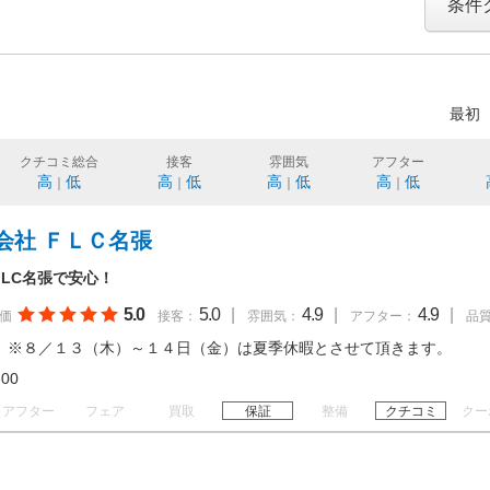
条件
最初
クチコミ総合
接客
雰囲気
アフター
高
低
高
低
高
低
高
低
｜
｜
｜
｜
会社 ＦＬＣ名張
FLC名張で安心！
5.0
5.0
|
4.9
|
4.9
|
価
接客：
雰囲気：
アフター：
品
 ※８／１３（木）～１４日（金）は夏季休暇とさせて頂きます。
19:00
アフター
フェア
買取
保証
整備
クチコミ
クー