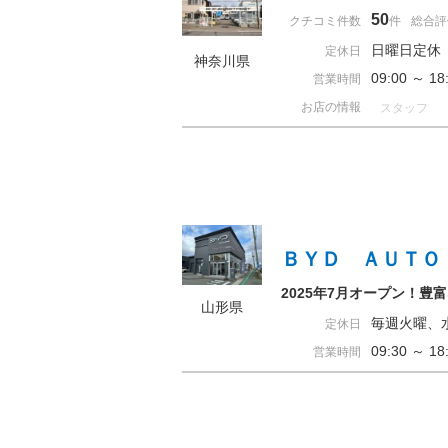
50
クチコミ件数
件
総合評
日曜日定休
定休日
神奈川県
09:00 ～ 
営業時間
お店の情報
スタッフ
ＢＹＤ ＡＵＴＯ
2025年7月オープン！
山形県
毎週火曜、
定休日
09:30 ～ 
営業時間