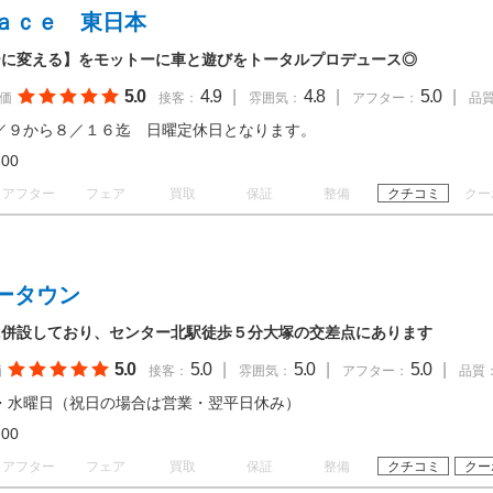
ａｃｅ 東日本
ーに変える】をモットーに車と遊びをトータルプロデュース◎
5.0
4.9
|
4.8
|
5.0
|
価
接客：
雰囲気：
アフター：
品
／９から８／１６迄 日曜定休日となります。
18:00
アフター
フェア
買取
保証
整備
クチコミ
クー
ータウン
に併設しており、センター北駅徒歩５分大塚の交差点にあります
5.0
5.0
|
5.0
|
5.0
|
価
接客：
雰囲気：
アフター：
品質
・水曜日（祝日の場合は営業・翌平日休み）
19:00
アフター
フェア
買取
保証
整備
クチコミ
クー