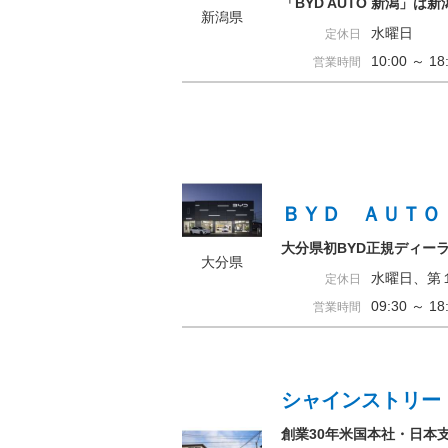
「BYD AUTO 新潟」
新潟県
水曜日
定休日
10:00 ～ 
営業時間
ＢＹＤ ＡＵＴＯ
大分県初BYD正規ディー
大分県
水曜日、第
定休日
09:30 ～ 
営業時間
シャインストリー
創業30年米国本社・日本