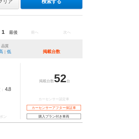
クリア
検索する
1
最後
前へ
次へ
品質
高
低
掲載台数
｜
52
掲載台数
台
4.8
質：
カーセンサー認定車
カーセンサーアフター保証車
ポン
購入プラン付き車両