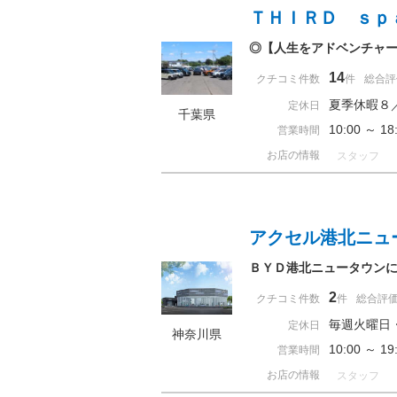
ＴＨＩＲＤ ｓｐ
◎【人生をアドベンチャ
14
クチコミ件数
件
総合評
夏季休暇８
定休日
千葉県
10:00 ～ 
営業時間
お店の情報
スタッフ
アクセル港北ニュ
ＢＹＤ港北ニュータウン
2
クチコミ件数
件
総合評
毎週火曜日
定休日
神奈川県
10:00 ～ 
営業時間
お店の情報
スタッフ