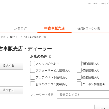
BYD BYDシー
カタログ
中古車販売店
保険/ローン/他
販売店
>
BYDシーライオン7取扱店の一覧
の中古車販売店・ディーラー
お店の条件
スタッフ紹介あり
買取情報あり
選択する
アフターサービス情報あり
保証情報あり
フェアイベント情報あり
整備情報あり
お店のクチコミ掲載あり
クーポン情報あり
選択する
フリーワード検索