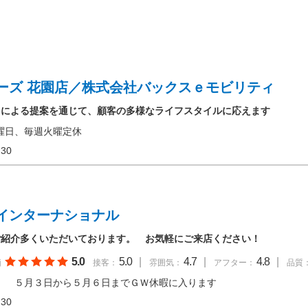
ーズ 花園店／株式会社バックスｅモビリティ
フによる提案を通じて、顧客の多様なライフスタイルに応えます
曜日、毎週火曜定休
18:30
インターナショナル
ご紹介多くいただいております。 お気軽にご来店ください！
5.0
5.0
|
4.7
|
4.8
|
価
接客：
雰囲気：
アフター：
品質
 ５月３日から５月６日までＧＷ休暇に入ります
18:30