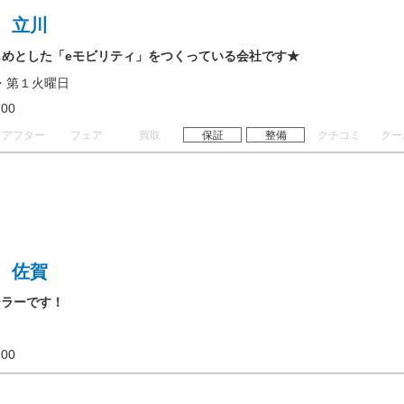
 立川
じめとした「eモビリティ」をつくっている会社です★
・第１火曜日
18:00
アフター
フェア
買取
保証
整備
クチコミ
クー
 佐賀
ーラーです！
18:00