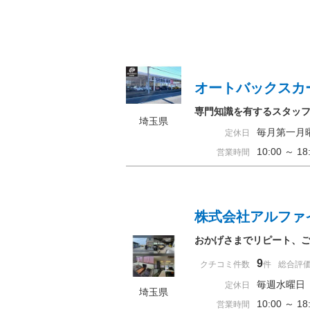
オートバックスカ
専門知識を有するスタッ
埼玉県
毎月第一月
定休日
10:00 ～ 
営業時間
株式会社アルファ
おかげさまでリピート、
9
クチコミ件数
件
総合評
毎週水曜日
定休日
埼玉県
10:00 ～ 
営業時間