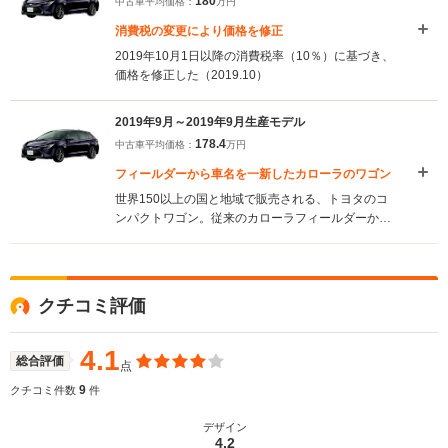
180
中古車平均価格：
万円
（2020.10）
消費税の変更により価格を修正
2019年10月1日以降の消費税率（10％）に基づき、
価格を修正した（2019.10）
2019年9月～2019年9月生産モデル
178.4
中古車平均価格：
万円
フィールダーから車名を一新したカローラのワゴン
世界150以上の国と地域で販売される、トヨタのコ
ンパクトワゴン。従来のカローラフィールダーから
車名が変更され、カローラツーリングとして生まれ
変わっている。TNGAプラットフォームを活用しつ
つ、国内専用の設計をすることで、低重心でスポー
ティなスタイリング、走る楽しさと取り回しの良さ
クチコミ評価
の両立が図られた。パワートレインは、1.8Lのハイ
ブリッドとガソリン、1.2Lのターボが用意される。
後者には10速シーケンシャルシフトマチック付CVT-
4.1
総合評価
点
iに加え、6速MTも用意される。国内トヨタブランド
では初となる、ディスプレイオーディオが装備さ
9
クチコミ件数
件
れ、スマホとの連携により、日常利用している地図
アプリや音楽などを車内ディスプレイで操作、利用
デザイン
4.2
が可能になった。（2019.9）