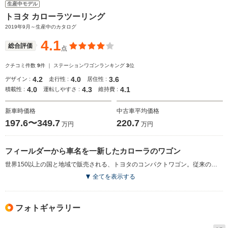
生産中モデル
トヨタ カローラツーリング
2019年9月～生産中のカタログ
4.1
総合評価
点
クチコミ件数
9
件 ｜ ステーションワゴンランキング
3
位
4.2
4.0
3.6
デザイン :
走行性 :
居住性 :
4.0
4.3
4.1
積載性 :
運転しやすさ :
維持費 :
新車時価格
中古車平均価格
197.6〜349.7
220.7
万円
万円
フィールダーから車名を一新したカローラのワゴン
世界150以上の国と地域で販売される、トヨタのコンパクトワゴン。従来のカローラフィールダーから車名が変更され、カローラツーリングとして生まれ変わっている。TNGAプラットフォームを活用しつつ、国内専用の設計をすることで、低重心でスポーティなスタイリング、走る楽しさと取り回しの良さの両立が図られた。パワートレインは、1.8Lのハイブリッドとガソリン、1.2Lのターボが用意される。後者には10速シーケンシャルシフトマチック付CVT-iに加え、6速MTも用意される。国内トヨタブランドでは初となる、ディスプレイオーディオが装備され、スマホとの連携により、日常利用している地図アプリや音楽などを車内ディスプレイで操作、利用が可能になった。（2019.9）
全てを表示する
フォトギャラリー