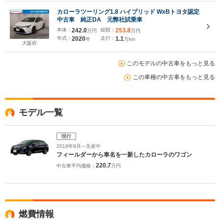
カローラツーリング1.8 ハイブリッド WxBトヨタ認定
中古車 純正DA 元弊社試乗車
本体：
242.0
総額：
253.8
万円
万円
年式：
2020
走行：
1.1
年
万km
大阪府
このモデルの中古車をもっと見る
この車種の中古車をもっと見る
モデル一覧
現行
2019年9月～生産中
フィールダーから車名を一新したカローラのワゴン
220.7
中古車平均価格：
万円
燃費情報