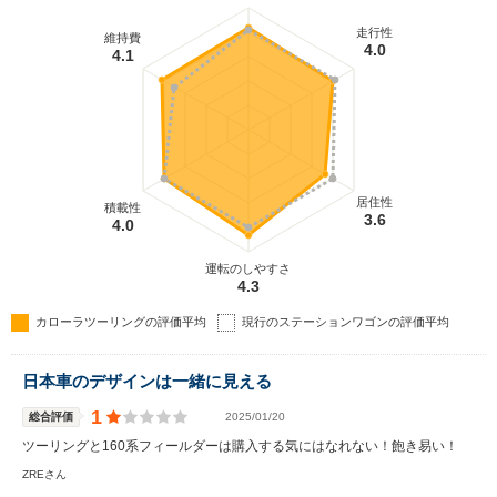
走行性
維持費
4.0
4.1
居住性
積載性
3.6
4.0
運転のしやすさ
4.3
カローラツーリングの評価平均
現行のステーションワゴンの評価平均
日本車のデザインは一緒に見える
1
総合評価
2025/01/20
ツーリングと160系フィールダーは購入する気にはなれない！飽き易い！
ZREさん