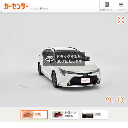
比較リスト
メニュー
外装ドア
外装
内装
OPEN