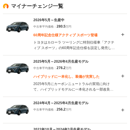
マイナーチェンジ一覧
2026年5月～生産中
280.5
中古車平均価格：
万円
60周年記念仕様アクティブ スポーツ登場
トヨタはカローラ ツーリングに特別仕様車「アクテ
ィブ スポーツ」の60周年記念仕様を設定し発売し
た。1966年誕生から節目を迎えるモデルとして、記
念ロゴや専用加飾を施した内外装を採用し、シリー
2025年5月～2026年4月生産モデル
ズの歴史を象徴する仕様とした。専用チューニング
276.2
中古車平均価格：
万円
サスペンションや17インチアルミホイールにより走
行性能も高められている。また、標準車も一部改良
ハイブリッドに一本化し、装備が充実した
し、新色の追加や装備の充実を図り、商品力の向上
2025年5月にカーボンニュートラルの実現に向け
が図られた。（2026.5）
て、ハイブリッドモデルに一本化される一部改良を
行った。従来はメーカーオプションだった機能や装
備が標準設定となり、商品力も向上している。WxB
2024年4月～2025年4月生産モデル
グレードに、ドライブレコーダーやバックガイドモ
256.2
中古車平均価格：
万円
ニター、ブラインドスポットモニター、パーキング
サポートブレーキ、デジタルキーやディスプレイオ
ーディオplusが標準装備となり、Gグレードにブラ
インドスポットモニター、パーキングサポートブレ
2022年10月～2024年3月生産モデル