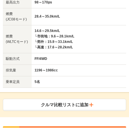
最高出力
98～170ps
燃費
28.4～35.0km/L
(JC08モード)
14.6～29.5km/L
燃費
└市街地：9.6～28.1km/L
(WLTCモード)
└郊外：15.9～33.1km/L
└高速：17.6～28.2km/L
駆動方式
FF/4WD
排気量
1196～1986cc
乗車定員
5名
クルマ比較リストに追加