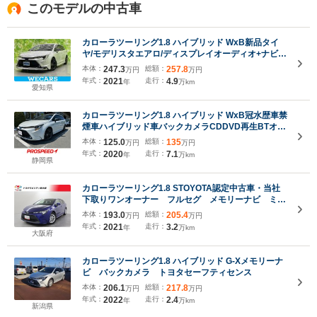
このモデルの中古車
カローラツーリング1.8 ハイブリッド WxB新品タイ
ヤ/モデリスタエアロ/ディスプレイオーディオ+ナビ9
インチ/デジタルインナーミラー/シートヒーター 前席/
本体：
247.3
総額：
257.8
万円
万円
シート ハーフレザー/ヘッドランプ LED/USBジャック
年式：
2021
走行：
4.9
年
万km
愛知県
カローラツーリング1.8 ハイブリッド WxB冠水歴車禁
煙車ハイブリッド車バックカメラCDDVD再生BTオー
ディオ対応ETC車載器セーフティセンスプリクラッシ
本体：
125.0
総額：
135
万円
万円
ュセーフティーCDDVD再生オートマチックハイビー
年式：
2020
走行：
7.1
年
万km
ムLEDヘッド衝突安全ボディースマートキーPスター
静岡県
ト
カローラツーリング1.8 STOYOTA認定中古車・当社
下取りワンオーナー フルセグ メモリーナビ ミュ
ージックプレイヤー接続可 バックカメラ 衝突被害
本体：
193.0
総額：
205.4
万円
万円
軽減システム ETC ドラレコ LEDヘッドランプ
年式：
2021
走行：
3.2
年
万km
大阪府
カローラツーリング1.8 ハイブリッド G-Xメモリーナ
ビ バックカメラ トヨタセーフティセンス
本体：
206.1
総額：
217.8
万円
万円
年式：
2022
走行：
2.4
年
万km
新潟県