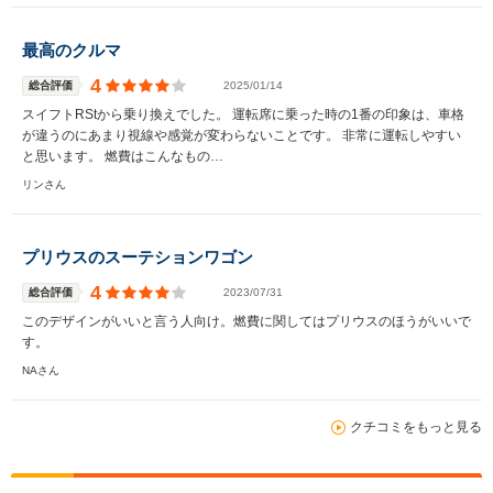
最高のクルマ
4
総合評価
2025/01/14
スイフトRStから乗り換えでした。 運転席に乗った時の1番の印象は、車格
が違うのにあまり視線や感覚が変わらないことです。 非常に運転しやすい
と思います。 燃費はこんなもの…
リンさん
プリウスのスーテションワゴン
4
総合評価
2023/07/31
このデザインがいいと言う人向け。燃費に関してはプリウスのほうがいいで
す。
NAさん
クチコミをもっと見る