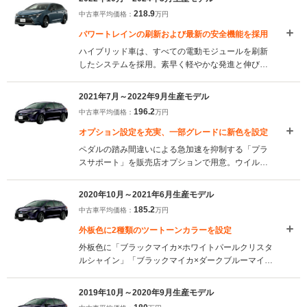
ーキ、16インチアルミホイールやLEDフォグランプ
218.9
中古車平均価格：
万円
などが追加され、利便性が高められている。また、
アクセサリーコンセント選択時には給電アタッチメ
パワートレインの刷新および最新の安全機能を採用
ントが標準装備された。（2025.5）
ハイブリッド車は、すべての電動モジュールを刷新
したシステムを採用。素早く軽やかな発進と伸びや
かな加速が実現された。エンジン車は、優れた燃費
性能と走りの楽しさを追求した1.5Lガソリンエンジ
2021年7月～2022年9月生産モデル
ンを採用。また、機能が拡大された「トヨタセーフ
196.2
中古車平均価格：
万円
ティセンス」が用いられ、コネクティッドナビ対応
の8インチおよび10.5インチのディスプレイオーディ
オプション設定を充実、一部グレードに新色を設定
オの設定など、利便性の向上が図られた。
ペダルの踏み間違いによる急加速を抑制する「プラ
（2022.10）
スサポート」を販売店オプションで用意。ウイルス
や菌の抑制に効果がある「ナノイーX」を助手席型
エアコンに設置（W×Bグレード、Sグレードにオプ
2020年10月～2021年6月生産モデル
ション設定）するなど、オプションの充実化が図ら
185.2
中古車平均価格：
万円
れている。また、W×Bグレードに「センシュアルレ
ッドマイカ」が追加設定された。（2021.7）
外板色に2種類のツートーンカラーを設定
外板色に「ブラックマイカ×ホワイトパールクリスタ
ルシャイン」「ブラックマイカ×ダークブルーマイカ
メタリック」の2種類のツートーンカラーが新たに設
定された。また、「S」に切削光輝＋ミディアムグ
2019年10月～2020年9月生産モデル
レーの17インチアルミが設定されている。