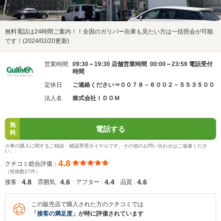
無料電話は24時間ご案内！！全国のガリバー在庫も見たい方は一括照会が可能
です！(2024/02/20更新)
営業時間
09:30～19:30 店舗営業時間 00:00～23:59 電話受付
時間
定休日
ご連絡ください⇒００７８－６００２－５５３５００
法人名
株式会社ＩＤＯＭ
無
電話する
料
※車の購入に関するご相談・確認専用ダイヤルです。その他のお問い合わせはご遠慮くださ
い。
4.8
クチコミ総合評価：
（投稿数27件）
4.8
4.6
4.4
4.6
接客 :
雰囲気 :
アフター :
品質 :
この販売店で購入された方のクチコミでは
「
接客の満足度
」が特に評価されています