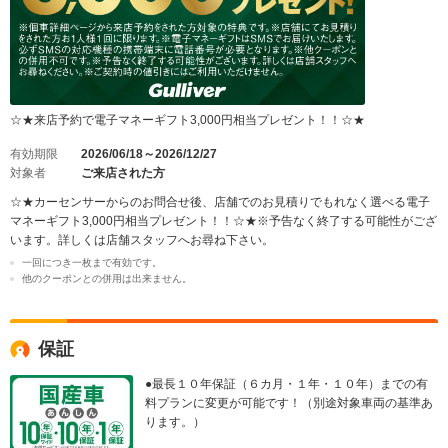
☆★来店予約で電子マネーギフト3,000円相当プレゼント！！☆★
有効期限
2026/06/18～2026/12/27
対象者
ご来店された方
☆★カーセンサーからのお問合せ後、店舗でのお見積りでもれなく選べる電子
マネーギフト3,000円相当プレゼント！！☆★※予告なく終了する可能性がござ
います。詳しくは店舗スタッフへお尋ね下さい。
一回につき一枚まで有効です。
他のクーポンとの併用は出来ません。
保証
●最長１０年保証（６カ月・１年・１０年）までの有
料プランに変更が可能です！（別途対象車両の基準あ
ります。）