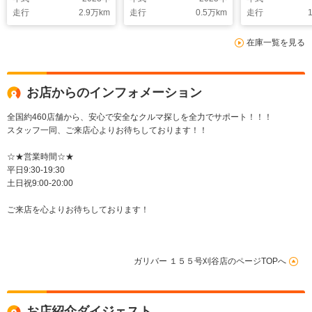
ドドア 前後コーナー
ーフティーシステム
ドアップディ
走行
2.9
万km
走行
0.5
万km
走行
1
センサー 純正ビルト
+ ヘッドアップディ
イ レザーシ
インETC2.0 合皮
スプレイ パラミック
ワーシート 
在庫一覧を見る
シート シートヒータ
ビューカメラ レザー
ーター・エア
ー 衝突被害軽減
バックカメラ
お店からのインフォメーション
全国約460店舗から、安心で安全なクルマ探しを全力でサポート！！！
スタッフ一同、ご来店心よりお待ちしております！！
☆★営業時間☆★
平日9:30-19:30
土日祝9:00-20:00
ご来店を心よりお待ちしております！
ガリバー １５５号刈谷店のページTOPへ
お店紹介ダイジェスト