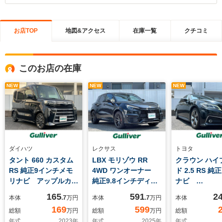
お店TOP
地図&アクセス
在庫一覧
クチコミ
このお店の在庫
NEW
NEW
NEW
ダイハツ
レクサス
トヨタ
タント 660 カスタム
LBX モリゾウ RR
クラウン ハイ
RS 純正9インチメモ
4WD ワンオーナー
ド 2.5 RS 
リナビ アップルカー
純正9.8インチディス
ナビ
プレイ/androidauto/
プレイオーディオ
FM/AM/BT/USB
165
591
2
本体
.7
万円
本体
.7
万円
本体
フルセグ バックカメ
FM/AM/BT/USB/Miracast/
フルセグ ト
169
599
総額
万円
総額
万円
総額
ラ 両側パワースライ
フルセグ レクサスセ
フティーセン
年式
2023
年
年式
2025
年
年式