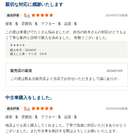
思っております。納車後のサポート体制も整っておりますので今後と
親切な対応に感謝いたします
も末長くよろしくお願い致します。
5
総合評価
2024/07/24投稿
点
5
5
5
5
接客 :
雰囲気 :
アフター :
品質 :
この度は車選びでたくさん悩みましたが、担当の鈴木さんの対応がとてもよ
く丁寧な案内と説明で購入を決めました。 有難うございました。
ｋｓａｔｏ
購入年月：
2024/07
購入した車：マツダ CX-8
販売店の返信
2024/07/25
この度は数ある販売店より当店でお任せいただきまして誠にありがと
うございました。お悩みの中でお客様のお車選びのサポートができま
して、こちらも大変嬉しく思っております。納車後のサポート体制も
整っておりますので今後とも末長くよろしくお願い致します。
中古車購入をしました。
5
総合評価
2024/03/09投稿
点
5
5
5
5
接客 :
雰囲気 :
アフター :
品質 :
他店よりも高く購入してくれました。丁寧で迅速に対応いただきありがとう
ございました。また中古車を検討する際はよろしくお願いいたします。