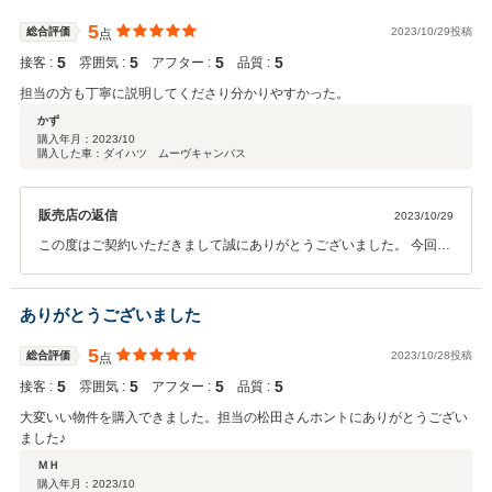
5
総合評価
2023/10/29投稿
点
5
5
5
5
接客 :
雰囲気 :
アフター :
品質 :
担当の方も丁寧に説明してくださり分かりやすかった。
かず
購入年月：
2023/10
購入した車：ダイハツ ムーヴキャンバス
販売店の返信
2023/10/29
この度はご契約いただきまして誠にありがとうございました。 今回は
このような高い評価をいただきまして、社員一同心から感謝しており
ます。 何かお困りの際はぜひお気軽にお立ち寄りください。 今後と
も、どうぞ宜しくお願い致します。
ありがとうございました
5
総合評価
2023/10/28投稿
点
5
5
5
5
接客 :
雰囲気 :
アフター :
品質 :
大変いい物件を購入できました。担当の松田さんホントにありがとうござい
ました♪
ＭＨ
購入年月：
2023/10