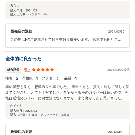
カミュ
購入年月：
2024/03
購入した車：レクサス NX
販売店の返信
2024/03/10
この度はNXご納車させて頂き有難う御座います。 お車でお困りごと
が御座いましたらいつでもご連絡お待ちしております。 今後ともどう
ぞ宜しくお願い致します。
全体的に良かった
5
総合評価
2024/03/07投稿
点
5
4
‐
4
接客 :
雰囲気 :
アフター :
品質 :
車の状態も良く、想像通りの車でした。 担当の方も、質問に対して詳しく答
えてくださり、とても丁寧でした。自宅から浜松のガリバーは遠いので、今
後は近場のガリバーにお世話になりますが、来て良かったと思いました。
かずくん
購入年月：
2024/03
購入した車：トヨタ アルファード 2.5 G
販売店の返信
2024/03/08