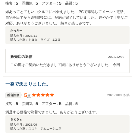
5
5
5
5
接客 :
雰囲気 :
アフター :
品質 :
縁あってとてもいいクルマに出会えました。 PCで確認してメール・電話、
自宅を出てから3時間後には、契約が完了していました。 速やかで丁寧なご
対応、ありがとうございました。 納車が楽しみです。
たっきー
購入年月：
2023/11
購入した車：トヨタ ライズ 1.2 G
販売店の返信
2023/12/02
この度はご契約いただきまして誠にありがとうございました。 今回は
このような高い評価をいただきまして、 社員一同心から感謝しており
ます。 今後とも、どうぞ宜しくお願い致します。
一発で決まりました。
5
総合評価
2023/10/30投稿
点
5
5
5
5
接客 :
雰囲気 :
アフター :
品質 :
満足する価格で決着できました。ありがとうございます。
ＳＫＤｓ
購入年月：
2023/06
購入した車：スズキ ジムニーシエラ