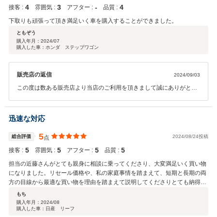
4
3
‐
4
接客 :
雰囲気 :
アフター :
品質 :
下取りも頑張って頂き満足いく車を購入することができました。
ともぞう
購入年月：
2024/07
購入した車：ホンダ ステップワゴン
販売店の返信
2024/09/03
この度は数ある販売店より当店のご利用を頂きまして誠にありがとう
ございます。また担当者への嬉しい口コミのご投稿もありがとうござ
います。今後もお車のご相談はぜひ当店までよろしくお願いいたしま
す。
迅速な対応
5
総合評価
2024/08/24投稿
点
5
5
5
5
接客 :
雰囲気 :
アフター :
品質 :
担当の近藤さんがとても親身に相談に乗ってくださり、大変満足いく買い物
になりました。リセール価格や、私の家庭事情を踏まえて、短期と長期の両
方の目線から最適な買い物を理由を踏まえて説明してくださりとても納得感
がありました。ものは同じでも担当者によって満足度は変わるなと実感しま
もち
した。本当にありがとうございました。
購入年月：
2024/08
購入した車：日産 リーフ