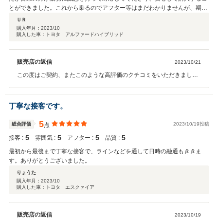
とができました。これから乗るのでアフター等はまだわかりませんが、期待
しています。またお願いしたいなと思えました。
ＵＲ
購入年月：
2023/10
購入した車：トヨタ アルファードハイブリッド
販売店の返信
2023/10/21
この度はご契約、またこのような高評価のクチコミをいただきまして
誠にありがとうございました。 カーセンサーにはお客様に喜んでいた
だけるような車両を多数掲載させていただいております。 また今後の
メンテナンスや、 次回お車をお買い求めになる際もぜひお手伝いさせ
丁寧な接客です。
て頂ければ幸いです。 何卒宜しくお願い致します。
5
総合評価
2023/10/19投稿
点
5
5
5
5
接客 :
雰囲気 :
アフター :
品質 :
最初から最後まで丁寧な接客で、ラインなどを通して日時の融通もききま
す。ありがとうございました。
りょうた
購入年月：
2023/10
購入した車：トヨタ エスクァイア
販売店の返信
2023/10/19