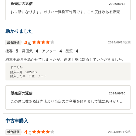
販売店の返信
2025/04/13
お世話になります。ガリバー浜松宮竹店です。この度は数ある販売店
より当店でご購入をいただきまして誠にありがとうございます。納車
後のアフターサービス含め、些細なことでもお気軽にご相談ください
ませ。それでは今後とも当店をどうかよろしくお願いいたします。
助かりました
4
総合評価
2024/09/14投稿
点
5
4
4
4
接客 :
雰囲気 :
アフター :
品質 :
納車手続きを急がせてしまったが、迅速丁寧に対応していただきました。
まーくん
購入年月：
2024/09
購入した車：日産 ノート
販売店の返信
2024/09/16
この度は数ある販売店より当店のご利用を頂きまして誠にありがとう
ございます。次回ご利用時はさらにご満足いただけるよう店舗運営し
てまいります。今後もお車のご相談はぜひ当店までよろしくお願いい
たします。
中古車購入
4
総合評価
2024/09/01投稿
点