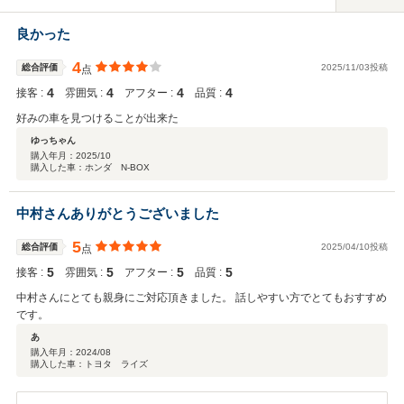
良かった
4
総合評価
2025/11/03投稿
点
4
4
4
4
接客 :
雰囲気 :
アフター :
品質 :
好みの車を見つけることが出来た
ゆっちゃん
購入年月：
2025/10
購入した車：ホンダ N-BOX
中村さんありがとうございました
5
総合評価
2025/04/10投稿
点
5
5
5
5
接客 :
雰囲気 :
アフター :
品質 :
中村さんにとても親身にご対応頂きました。 話しやすい方でとてもおすすめ
です。
あ
購入年月：
2024/08
購入した車：トヨタ ライズ