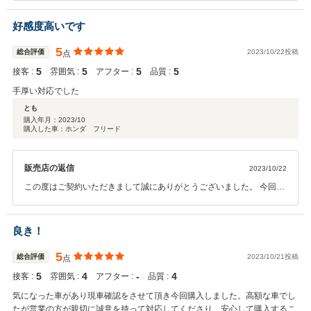
ます。 何かお困りの際はぜひお気軽にお立ち寄りください。 今後と
も、どうぞ宜しくお願い致します。
好感度高いです
5
総合評価
2023/10/22投稿
点
5
5
5
5
接客 :
雰囲気 :
アフター :
品質 :
手厚い対応でした
とも
購入年月：
2023/10
購入した車：ホンダ フリード
販売店の返信
2023/10/22
この度はご契約いただきまして誠にありがとうございました。 今回は
このような高い評価をいただきまして、社員一同心から感謝しており
ます。 何かお困りの際はぜひお気軽にお立ち寄りください。 今後と
も、どうぞ宜しくお願い致します。
良き！
5
総合評価
2023/10/21投稿
点
5
4
‐
4
接客 :
雰囲気 :
アフター :
品質 :
気になった車があり現車確認をさせて頂き今回購入しました。高額な車でし
たが営業の方が親切に誠意を持って対応してくださり、安心して購入するこ