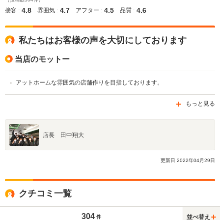
4.8
4.7
4.5
4.6
接客 :
雰囲気 :
アフター :
品質 :
私たちはお客様の声を大切にしております
当店のモットー
アットホームな雰囲気の店舗作りを目指しております。
もっと見る
店長 田中翔大
更新日
2022
年
04
月
29
日
クチコミ一覧
304
並べ替え
件