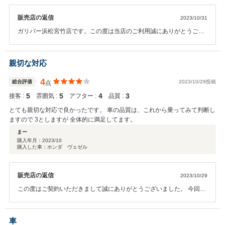
販売店の返信
2023/10/31
ガリバー浜松宮竹店です。この度は当店のご利用誠にありがとうござ
いました。ご納車後も日常点検や車検などご利用くださいませ。ご満
足頂ける対応を心がけていきます。どうぞよろしくお願い致します。
親切な対応
4
総合評価
2023/10/29投稿
点
5
5
4
3
接客 :
雰囲気 :
アフター :
品質 :
とても親切な対応で良かったです。 車の品質は、これから乗ってみて判断し
ますので 3としますが 全体的に満足してます。
まー
購入年月：
2023/10
購入した車：ホンダ ヴェゼル
販売店の返信
2023/10/29
この度はご契約いただきまして誠にありがとうございました。 今回は
このような高い評価をいただきまして、社員一同心から感謝しており
ます。 何かお困りの際はぜひお気軽にお立ち寄りください。 今後と
も、どうぞ宜しくお願い致します。
車