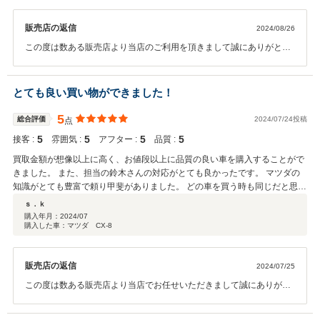
販売店の返信
2024/08/26
この度は数ある販売店より当店のご利用を頂きまして誠にありがとう
ございます。また担当者への嬉しい口コミのご投稿もありがとうござ
います。今後もお車のご相談はぜひ当店までよろしくお願いいたしま
す。
とても良い買い物ができました！
5
総合評価
2024/07/24投稿
点
5
5
5
5
接客 :
雰囲気 :
アフター :
品質 :
買取金額が想像以上に高く、お値段以上に品質の良い車を購入することがで
きました。 また、担当の鈴木さんの対応がとても良かったです。 マツダの
知識がとても豊富で頼り甲斐がありました。 どの車を買う時も同じだと思い
ますが、特にマツダの車を買う時は、鈴木さんに対応してもらうことがおす
ｓ．ｋ
すめだと思います。 最初から最後まで親切、ご丁寧に本当に有り難うござい
購入年月：
2024/07
購入した車：マツダ CX-8
ました！ 車大切に乗らせていただきます！
販売店の返信
2024/07/25
この度は数ある販売店より当店でお任せいただきまして誠にありがと
うございました。また、嬉しい口コミのご投稿もありがとうございま
す。お客様のお車選びのサポートができまして、こちらも大変嬉しく