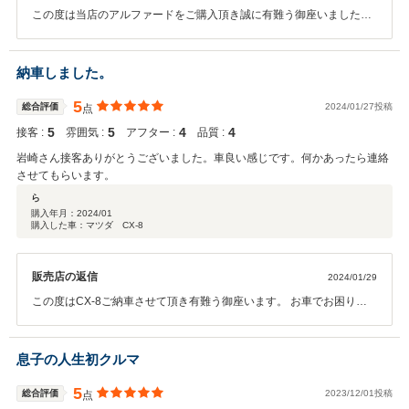
この度は当店のアルファードをご購入頂き誠に有難う御座いました。
遠方からのご来店でご不安な部分もいくつかあったかと思いますが精
一杯ご対応して参りますので 是非今後とも宜しくお願い致します。
納車しました。
5
総合評価
2024/01/27投稿
点
5
5
4
4
接客 :
雰囲気 :
アフター :
品質 :
岩崎さん接客ありがとうございました。車良い感じです。何かあったら連絡
させてもらいます。
ら
購入年月：
2024/01
購入した車：マツダ CX-8
販売店の返信
2024/01/29
この度はCX-8ご納車させて頂き有難う御座います。 お車でお困りご
とが御座いましたらいつでもご連絡お待ちしております。 今後ともど
うぞ宜しくお願い致します。
息子の人生初クルマ
5
総合評価
2023/12/01投稿
点