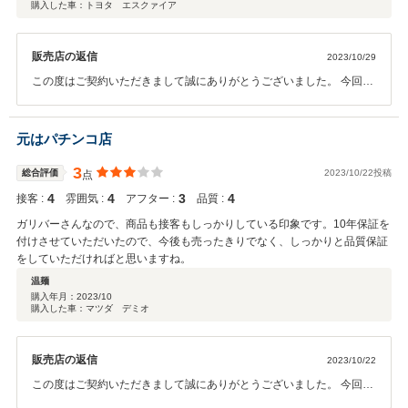
購入した車：トヨタ エスクァイア
販売店の返信
2023/10/29
この度はご契約いただきまして誠にありがとうございました。 今回は
このような高い評価をいただきまして、社員一同心から感謝しており
ます。 何かお困りの際はぜひお気軽にお立ち寄りください。 今後と
も、どうぞ宜しくお願い致します。
元はパチンコ店
3
総合評価
2023/10/22投稿
点
4
4
3
4
接客 :
雰囲気 :
アフター :
品質 :
ガリバーさんなので、商品も接客もしっかりしている印象です。10年保証を
付けさせていただいたので、今後も売ったきりでなく、しっかりと品質保証
をしていただければと思いますね。
温麺
購入年月：
2023/10
購入した車：マツダ デミオ
販売店の返信
2023/10/22
この度はご契約いただきまして誠にありがとうございました。 今回は
このような高い評価をいただきまして、社員一同心から感謝しており