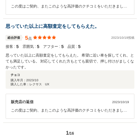
この度はご契約、またこのような高評価のクチコミをいただきまして
誠にありがとうございました。 弊社はLINE等で、電話以外にもスタッ
フと連絡が取りやすいよう努力をしております。 次回お車をお買い求
めになる際もぜひお手伝いさせて頂ければ幸いです。 何卒宜しくお願
思っていた以上に高額査定をしてもらえた。
い致します。
5
総合評価
2023/10/19投稿
点
5
5
5
5
接客 :
雰囲気 :
アフター :
品質 :
思っていた以上に高額査定をしてもらえた。 希望に近い車を探してくれ、と
ても満足している。 対応してくれた方もとても親切で、押し付けがましくな
かったです。
チョコ
購入年月：
2023/10
購入した車：レクサス UX
販売店の返信
2023/10/19
この度はご契約、またこのような高評価のクチコミをいただきまして
誠にありがとうございました。 弊社はお客様に喜んでいただけるよ
う、価格以外に、接客にも力を入れております。 また今後のメンテナ
ンスや、 次回お車をお買い求めになる際もぜひお手伝いさせて頂けれ
1
/16
ば幸いです。 何卒宜しくお願い致します。