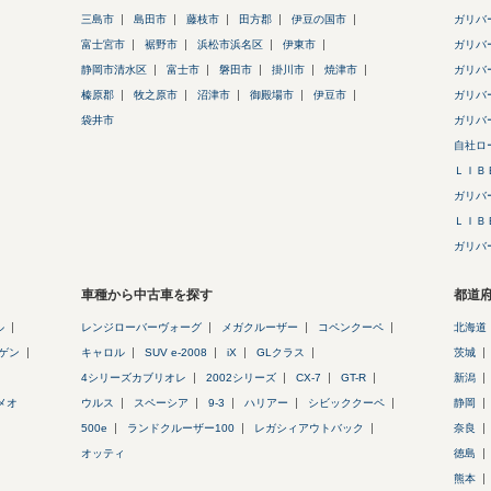
三島市
島田市
藤枝市
田方郡
伊豆の国市
ガリバ
富士宮市
裾野市
浜松市浜名区
伊東市
ガリバ
静岡市清水区
富士市
磐田市
掛川市
焼津市
ガリバ
榛原郡
牧之原市
沼津市
御殿場市
伊豆市
ガリバ
袋井市
ガリバ
自社ロ
ＬＩＢ
ガリバ
ＬＩＢ
ガリバ
車種から中古車を探す
都道
ル
レンジローバーヴォーグ
メガクルーザー
コペンクーペ
北海道
ゲン
キャロル
SUV e-2008
iX
GLクラス
茨城
4シリーズカブリオレ
2002シリーズ
CX-7
GT-R
新潟
メオ
ウルス
スペーシア
9-3
ハリアー
シビッククーペ
静岡
500e
ランドクルーザー100
レガシィアウトバック
奈良
オッティ
徳島
熊本