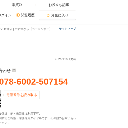
車買取
お役立ち記事
ログイン
閲覧履歴
お気に入り
サイトマップ
 焼津店 | 中古車なら【カーセンサー】
2025/11/21更新
合わせ
078-6002-507154
電話番号を読み取る
ル回線、IP・光回線は利用不可。
関するご相談・確認専用ダイヤルです。その他のお問い合わ
ださい。