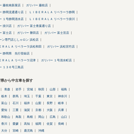
ー 藤枝南新屋店
ガリバー 藤枝店
ー 静岡流通通り店
ＬＩＢＥＲＡＬＡ リベラーラ静岡
ー １号静岡清水店
ＬＩＢＥＲＡＬＡ リベラーラ掛川
ー 掛川店
ガリバー 富士青葉通り店
ー 富士店
ガリバー 磐田店
ガリバー 富士宮店
ーン専門店じしゃロン 浜松店
ＥＲＡＬＡ リベラーラ浜松和田
ガリバー 浜松宮竹店
ー 静岡県 先行登録店
ＥＲＡＬＡ リベラーラ沼津
ガリバー １号清水町店
ー １３６号三島店
府県から中古車を探す
青森
岩手
宮城
秋田
山形
福島
栃木
群馬
埼玉
千葉
東京
神奈川
富山
石川
福井
山梨
長野
岐阜
愛知
三重
滋賀
京都
大阪
兵庫
和歌山
鳥取
島根
岡山
広島
山口
香川
愛媛
高知
福岡
佐賀
長崎
大分
宮崎
鹿児島
沖縄