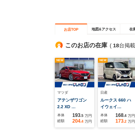
地図&アクセス
在
お店TOP
このお店の在庫
(
18
台掲載
NEW
NEW
マツダ
日産
アテンザワゴン
ルークス 660 ハ
2.2 XD …
イウェイ…
193
168
本体
本体
.5
万円
.4
万円
204
173
総額
総額
.4
万円
.2
万円