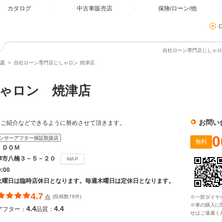
カタログ
中古車販売店
保険/ローン/他
自社ローン専門店じしゃロン
店
自社ローン専門店じしゃロン 焼津店
ゃロン 焼津店
お問い
、ご紹介などできるように努めさせて頂きます。
0
ンサーアフター保証取扱店
無料
ＩＤＯＭ
津市八楠３－５－２０
MAP
0:00
火曜日は臨時店休日となります。毎週木曜日は定休日となります。
4.7
点
(投稿数78件)
※一部ダイヤ
※車の購入に
4.4
4.4
アフター：
品質：
せはご遠慮く