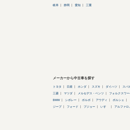
岐阜
静岡
愛知
三重
メーカーから中古車を探す
トヨタ
日産
ホンダ
スズキ
ダイハツ
スバ
三菱
マツダ
メルセデス・ベンツ
フォルクスワー
BMW
シボレー
ボルボ
アウディ
ポルシェ
ジープ
フォード
プジョー
いすゞ
アルファロ