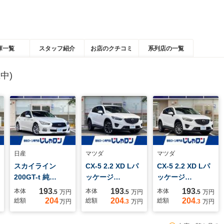
庫一覧
スタッフ紹介
お店のクチコミ
系列店の一覧
中)
日産
マツダ
マツダ
スカイライン
CX-5 2.2 XD Lパ
CX-5 2.2 XD Lパ
200GT-t 純…
ッケージ…
ッケージ…
193
193
193
本体
本体
本体
.5
万円
.5
万円
.5
万円
204
204
204
総額
総額
総額
万円
.3
万円
.3
万円