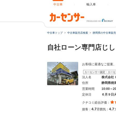
中古車
輸入車
中古車トップ
中古車販売店検索
静岡県の中古車販売
自社ローン専門店じし
お客様に最適なご提案
カーセンサー認定・カーセ
法人名
株式会社
住所
静岡県焼
営業時間
10:00～2
定休日
６月９日
クチコミ総合評価：
4.7
4.7
接客：
雰囲気：