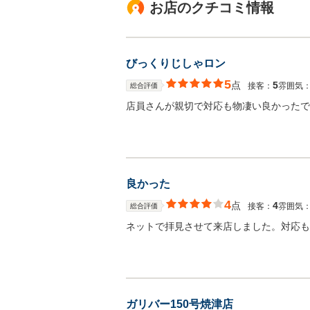
お店のクチコミ情報
びっくりじしゃロン
5
点
5
接客：
雰囲気
総合評価
店員さんが親切で対応も物凄い良かったで
良かった
4
点
4
接客：
雰囲気
総合評価
ネットで拝見させて来店しました。対応も
ガリバー150号焼津店