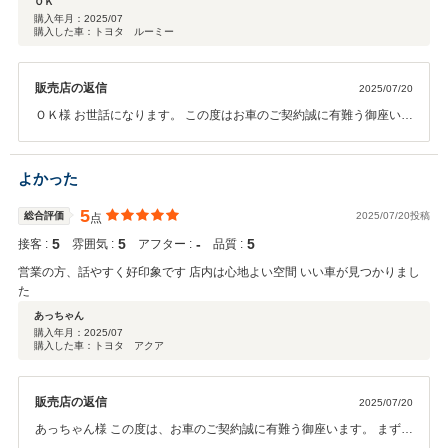
ＯＫ
購入年月：
2025/07
購入した車：トヨタ ルーミー
販売店の返信
2025/07/20
ＯＫ様 お世話になります。 この度はお車のご契約誠に有難う御座いま
す。 まずは、ご納車まで宜しくお願い致します。 上手く対応が出来た
様で嬉しくお願い致します。 今後とも宜しくお願い致します。
よかった
5
総合評価
2025/07/20投稿
点
5
5
‐
5
接客 :
雰囲気 :
アフター :
品質 :
営業の方、話やすく好印象です 店内は心地よい空間 いい車が見つかりまし
た
あっちゃん
購入年月：
2025/07
購入した車：トヨタ アクア
販売店の返信
2025/07/20
あっちゃん様 この度は、お車のご契約誠に有難う御座います。 まず