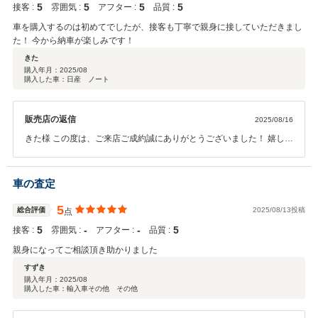
5
5
5
5
接客 :
雰囲気 :
アフター :
品質 :
車を購入するのは初めてでしたが、接客も丁寧で親身に接していただきまし
た！ 今から納車が楽しみです！
きた
購入年月：
2025/08
購入した車：日産 ノート
販売店の返信
2025/08/16
きた様 この度は、ご来店ご成約誠にありがとうございました！ 嬉しい
お言葉も頂戴いたしまして本当にありがとうございます！ 私も、ご納
車させていただくの楽しみにしております！ 今後とも、宜しくお願い
致します。 ガリバー長岡店 松前
車の査定
5
総合評価
2025/08/13投稿
点
5
‐
‐
5
接客 :
雰囲気 :
アフター :
品質 :
親身になってご相談頂き助かりました
すずき
購入年月：
2025/08
購入した車：輸入車その他 その他