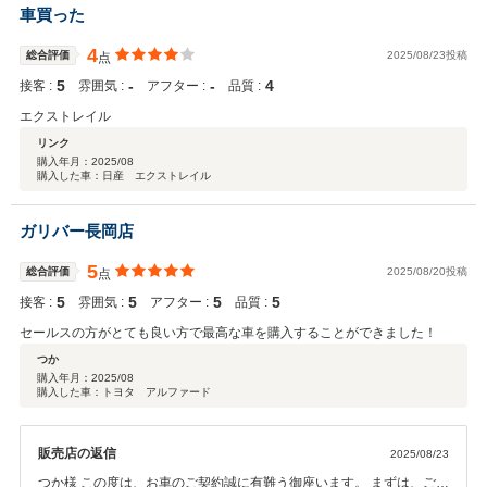
車買った
4
総合評価
2025/08/23投稿
点
5
‐
‐
4
接客 :
雰囲気 :
アフター :
品質 :
エクストレイル
リンク
購入年月：
2025/08
購入した車：日産 エクストレイル
ガリバー長岡店
5
総合評価
2025/08/20投稿
点
5
5
5
5
接客 :
雰囲気 :
アフター :
品質 :
セールスの方がとても良い方で最高な車を購入することができました！
つか
購入年月：
2025/08
購入した車：トヨタ アルファード
販売店の返信
2025/08/23
つか様 この度は、お車のご契約誠に有難う御座います。 まずは、ご納