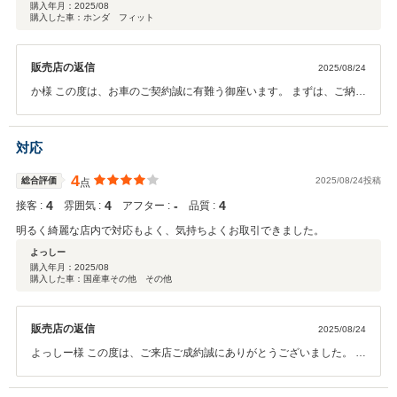
購入年月：
2025/08
購入した車：ホンダ フィット
販売店の返信
2025/08/24
か様 この度は、お車のご契約誠に有難う御座います。 まずは、ご納車
まで宜しくお願い致します。 ご不明な点やご質問は気兼ね無くご連絡
下さい。 今後とも宜しくお願い致します。
対応
4
総合評価
2025/08/24投稿
点
4
4
‐
4
接客 :
雰囲気 :
アフター :
品質 :
明るく綺麗な店内で対応もよく、気持ちよくお取引できました。
よっしー
購入年月：
2025/08
購入した車：国産車その他 その他
販売店の返信
2025/08/24
よっしー様 この度は、ご来店ご成約誠にありがとうございました。 是
非またご利用ください！ 今後とも宜しくお願い申し上げます。 ガリバ
ー長岡店 松前