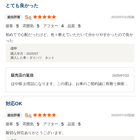
とても良かった
5
総合評価
2025/07/21投稿
点
5
5
4
5
接客 :
雰囲気 :
アフター :
品質 :
初めてで心配だったけど、色々教えていただいて分かりやすかったので良か
った
ほや
購入年月：
2025/07
購入した車：ダイハツ タント
販売店の返信
2025/07/22
ほや様 お世話になります。この度は、お車のご契約誠に有難う御座い
ます。 色々と見て頂きご納得行くお車が見つかってよかったです。 先
ずは、ご納車まで宜しくお願い致します。 今後とも宜しくお願い致し
ます。
対応OK
5
総合評価
2025/07/20投稿
点
5
5
5
5
接客 :
雰囲気 :
アフター :
品質 :
親切な対応ありがとうございます。