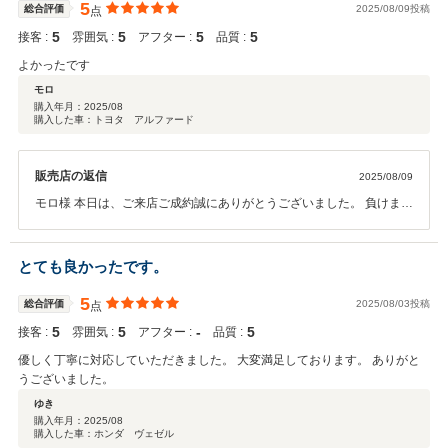
5
総合評価
2025/08/09投稿
点
5
5
5
5
接客 :
雰囲気 :
アフター :
品質 :
よかったです
モロ
購入年月：
2025/08
購入した車：トヨタ アルファード
販売店の返信
2025/08/09
モロ様 本日は、ご来店ご成約誠にありがとうございました。 負けまし
た！笑 再度、ガリバーをご利用いただき本当にありがとうございま
す。 改めまして、今後とも宜しくお願い申し上げます！ ガリバー長岡
店 松前
とても良かったです。
5
総合評価
2025/08/03投稿
点
5
5
‐
5
接客 :
雰囲気 :
アフター :
品質 :
優しく丁寧に対応していただきました。 大変満足しております。 ありがと
うございました。
ゆき
購入年月：
2025/08
購入した車：ホンダ ヴェゼル