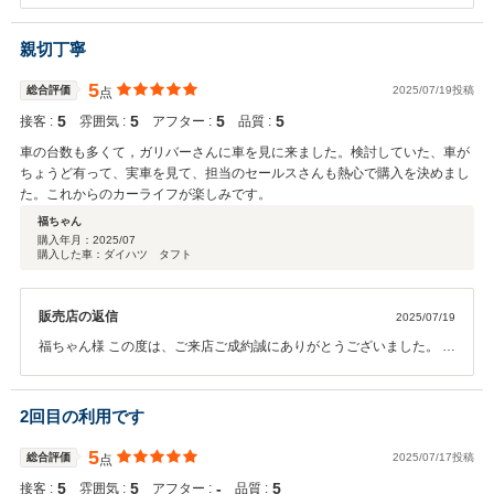
は、ご納車まで宜しくお願い致します。 良いお車をご提案させて頂け
た様で嬉しく思います。 今後とも宜しくお願い致します。
親切丁寧
5
総合評価
2025/07/19投稿
点
5
5
5
5
接客 :
雰囲気 :
アフター :
品質 :
車の台数も多くて，ガリバーさんに車を見に来ました。検討していた、車が
ちょうど有って、実車を見て、担当のセールスさんも熱心で購入を決めまし
た。これからのカーライフが楽しみです。
福ちゃん
購入年月：
2025/07
購入した車：ダイハツ タフト
販売店の返信
2025/07/19
福ちゃん様 この度は、ご来店ご成約誠にありがとうございました。 と
ても嬉しいコメントもありがとうございます。励みになります！ しっ
かりご納車させていただきますので、楽しみにお待ちください！ 今後
とも宜しくお願い申し上げます。 ガリバー長岡店 松前
2回目の利用です
5
総合評価
2025/07/17投稿
点
5
5
‐
5
接客 :
雰囲気 :
アフター :
品質 :