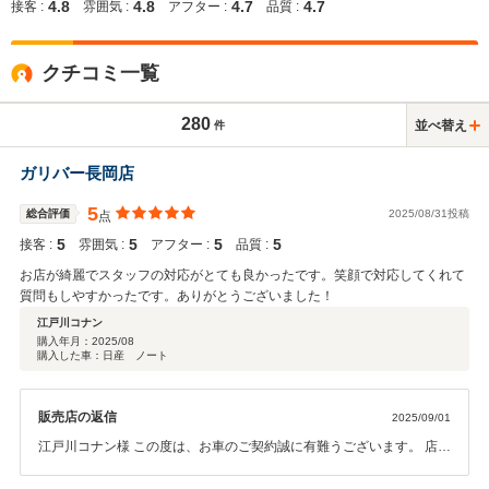
4.8
4.8
4.7
4.7
接客 :
雰囲気 :
アフター :
品質 :
クチコミ一覧
280
並べ替え
件
ガリバー長岡店
5
総合評価
2025/08/31投稿
点
5
5
5
5
接客 :
雰囲気 :
アフター :
品質 :
お店が綺麗でスタッフの対応がとても良かったです。笑顔で対応してくれて
質問もしやすかったです。ありがとうございました！
江戸川コナン
購入年月：
2025/08
購入した車：日産 ノート
販売店の返信
2025/09/01
江戸川コナン様 この度は、お車のご契約誠に有難うございます。 店舗
とスタッフをお褒め頂き嬉しく思います。 まずは、ご納車まで宜しく
お願い致します。