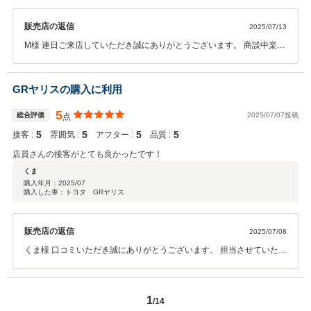
販売店の返信
2025/07/13
M様 連日ご来店していただき誠にありがとうございます。 商談中楽し
くしていただき誠にありがとうございました。 まずは納車まで精一杯
対応させていただきますので今後とも宜しくお願いします。 ガリバー
長岡店岡田
GRヤリスの購入に利用
5
総合評価
2025/07/07投稿
点
5
5
5
5
接客 :
雰囲気 :
アフター :
品質 :
店員さんの接客がとても良かったです！
くま
購入年月：
2025/07
購入した車：トヨタ GRヤリス
販売店の返信
2025/07/08
くま様 口コミいただき誠にありがとうございます。 担当させていただ
きました岡田です。 まずは納車まで精一杯対応させていただきますの
で今度とも宜しくお願いします。
1
/14