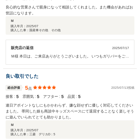
良心的な営業さんで親身になって相談してくれました。また機会があればお
世話になります。
Ｍ
購入年月：
2025/07
購入した車：国産車その他 その他
販売店の返信
2025/07/17
Ｍ様 本日は、ご来店ありがとうございました。 いつもガリバーをご利
用いただきありがとうございます！ 是非またご利用ください！！ 引き
続き、宜しくお願い致します。 ガリバー長岡店 松前
良い取引でした
5
総合評価
2025/07/13投稿
点
5
5
5
5
接客 :
雰囲気 :
アフター :
品質 :
連日アポイントなしにもかかわらず、嫌な顔せずに優しく対応してください
ました。 帯同した娘も商談中キッズスペースにて退屈することなく楽しそう
に遊んでいられてとても助かりました。
Ｍ
購入年月：
2025/07
購入した車：三菱 デリカD：5