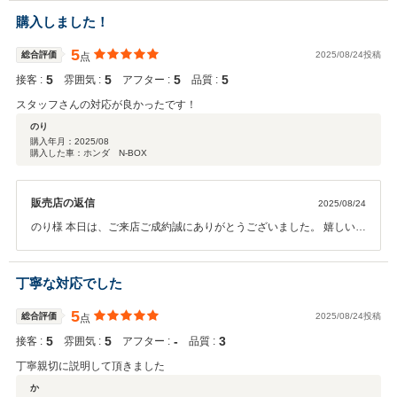
購入しました！
5
総合評価
2025/08/24投稿
点
5
5
5
5
接客 :
雰囲気 :
アフター :
品質 :
スタッフさんの対応が良かったです！
のり
購入年月：
2025/08
購入した車：ホンダ N-BOX
販売店の返信
2025/08/24
のり様 本日は、ご来店ご成約誠にありがとうございました。 嬉しいお
言葉ありがとうございます！ ご納車楽しみにお待ちください！ 宜しく
お願い申し上げます。 ガリバー長岡店 松前
丁寧な対応でした
5
総合評価
2025/08/24投稿
点
5
5
‐
3
接客 :
雰囲気 :
アフター :
品質 :
丁寧親切に説明して頂きました
か