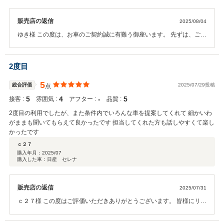
販売店の返信
2025/08/04
ゆき様 この度は、お車のご契約誠に有難う御座います。 先ずは、ご納
車まで宜しくお願い致します。 満足して頂けた様で嬉しく思います。
今後とも満足頂ける様に接客に心を砕いて参ります。 ご納車後もしっ
かり対応してまいりますので、末長く宜しくお願い致します。
2度目
5
総合評価
2025/07/29投稿
点
5
4
‐
5
接客 :
雰囲気 :
アフター :
品質 :
2度目の利用でしたが、また条件内でいろんな車を提案してくれて 細かいわ
がままも聞いてもらえて良かったです 担当してくれた方も話しやすくて楽し
かったです
ｃ２７
購入年月：
2025/07
購入した車：日産 セレナ
販売店の返信
2025/07/31
ｃ２７様 この度はご評価いただきありがとうございます。 皆様にリピ
ートしていただけるよう、より一層接客向上に力を入れてきます。 今
後ともよろしくお願い致します。