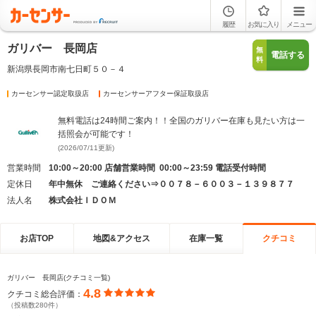
履歴
お気に入り
メニュー
ガリバー 長岡店
無
電話する
料
新潟県長岡市南七日町５０－４
カーセンサー認定取扱店
カーセンサーアフター保証取扱店
無料電話は24時間ご案内！！全国のガリバー在庫も見たい方は一
括照会が可能です！
(2026/07/11更新)
営業時間
10:00～20:00 店舗営業時間 00:00～23:59 電話受付時間
定休日
年中無休 ご連絡ください⇒００７８－６００３－１３９８７７
法人名
株式会社ＩＤＯＭ
お店TOP
地図&アクセス
在庫一覧
クチコミ
ガリバー 長岡店(クチコミ一覧)
4.8
クチコミ総合評価：
（投稿数280件）