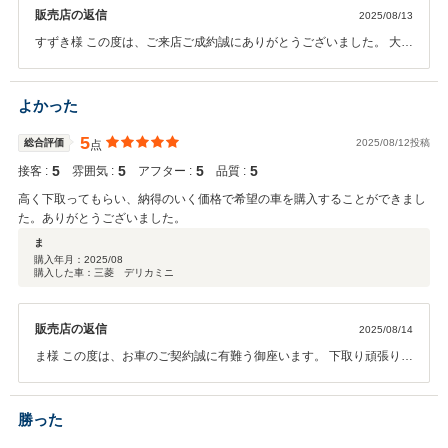
販売店の返信
2025/08/13
すずき様 この度は、ご来店ご成約誠にありがとうございました。 大事
なお車をお任せいただき本当にありがとうございます！ 新しいお車も
是非楽しんでください！！ 宜しくお願い致します。 ガリバー長岡店
松前
よかった
5
総合評価
2025/08/12投稿
点
5
5
5
5
接客 :
雰囲気 :
アフター :
品質 :
高く下取ってもらい、納得のいく価格で希望の車を購入することができまし
た。ありがとうございました。
ま
購入年月：
2025/08
購入した車：三菱 デリカミニ
販売店の返信
2025/08/14
ま様 この度は、お車のご契約誠に有難う御座います。 下取り頑張りま
した！ キャンペーン中ということもあり、がんばれていたのかなと思
います。 今後とも宜しくお願い致します。
勝った