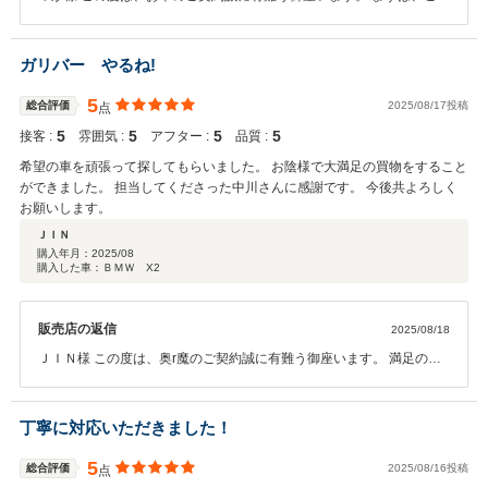
車まで宜しくお願い致します。 最高な車をご提案出来た様で嬉しく思
います。 今後とも宜しくお願い致します。
ガリバー やるね!
5
総合評価
2025/08/17投稿
点
5
5
5
5
接客 :
雰囲気 :
アフター :
品質 :
希望の車を頑張って探してもらいました。 お陰様で大満足の買物をすること
ができました。 担当してくださった中川さんに感謝です。 今後共よろしく
お願いします。
ＪＩＮ
購入年月：
2025/08
購入した車：ＢＭＷ X2
販売店の返信
2025/08/18
ＪＩＮ様 この度は、奥r魔のご契約誠に有難う御座います。 満足のい
く内容でご提案出来て良かったです。 今後とも長いお付き合いが出来
ればと思います。 まずは、ご納車まで宜しくお願い致します。
丁寧に対応いただきました！
5
総合評価
2025/08/16投稿
点