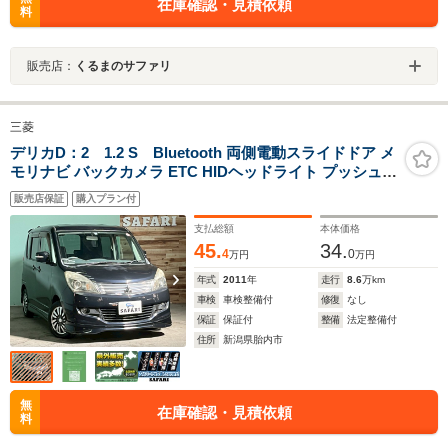
在庫確認・見積依頼
料
販売店：
くるまのサファリ
三菱
デリカD：2 1.2 S Bluetooth 両側電動スライドドア メ
モリナビ バックカメラ ETC HIDヘッドライト プッシュス
タート
販売店保証
購入プラン付
支払総額
本体価格
45.
34.
4
0
万円
万円
年式
2011
年
走行
8.6
万km
車検
車検整備付
修復
なし
保証
保証付
整備
法定整備付
住所
新潟県胎内市
無
在庫確認・見積依頼
料