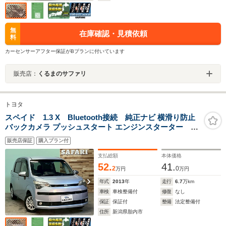
無
在庫確認・見積依頼
料
カーセンサーアフター保証がBプランに付いています
販売店：
くるまのサファリ
トヨタ
スペイド 1.3 X Bluetooth接続 純正ナビ 横滑り防止
バックカメラ プッシュスタート エンジンスターター ド
ラレコ アイドリングストップ
販売店保証
購入プラン付
支払総額
本体価格
52.
41.
2
0
万円
万円
年式
2013
年
走行
6.7
万km
車検
車検整備付
修復
なし
保証
保証付
整備
法定整備付
住所
新潟県胎内市