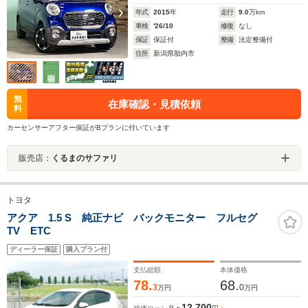
年式
2015
年
走行
9.0
万km
車検
'26/10
修復
なし
保証
保証付
整備
法定整備付
住所
新潟県胎内市
無
在庫確認・見積依頼
料
カーセンサーアフター保証がBプランに付いています
販売店：
くるまのサファリ
トヨタ
アクア 1.5 S 純正ナビ バックモニター フルセグ
TV ETC
ディーラー保証
購入プラン付
支払総額
本体価格
78.
68.
3
0
万円
万円
12,700