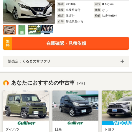
年式
2018
年
走行
8.5
万km
車検
車検整備付
修復
なし
保証
保証付
整備
法定整備付
住所
新潟県胎内市
無
在庫確認・見積依頼
料
販売店：
くるまのサファリ
あなたにおすすめの中古車
［PR］
ダイハツ
日産
トヨタ