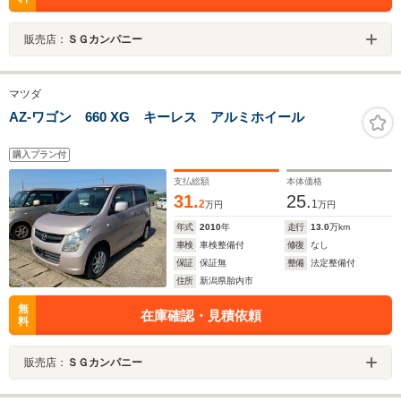
販売店：
ＳＧカンパニー
マツダ
AZ-ワゴン 660 XG キーレス アルミホイール
購入プラン付
支払総額
本体価格
31.
25.
2
1
万円
万円
年式
2010
年
走行
13.0
万km
車検
車検整備付
修復
なし
保証
保証無
整備
法定整備付
住所
新潟県胎内市
無
在庫確認・見積依頼
料
販売店：
ＳＧカンパニー