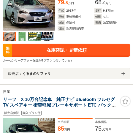
79.
68.
5
0
万円
万円
年式
2017
年
走行
9.8
万km
車検
車検整備付
修復
なし
保証
保証付
整備
法定整備付
住所
新潟県胎内市
無
在庫確認・見積依頼
料
カーセンサーアフター保証がBプランに付いています
販売店：
くるまのサファリ
日産
リーフ X 10万台記念車 純正ナビ Bluetooth フルセグ
TV スペアキー 衝突軽減ブレーキサポート ETC バックカ
メラ プロパイロットエディション コーナーセンサー シ
販売店保証
購入プラン付
ートヒーター ブラインドスポットモニター
支払総額
本体価格
85
75.
0
万円
万円