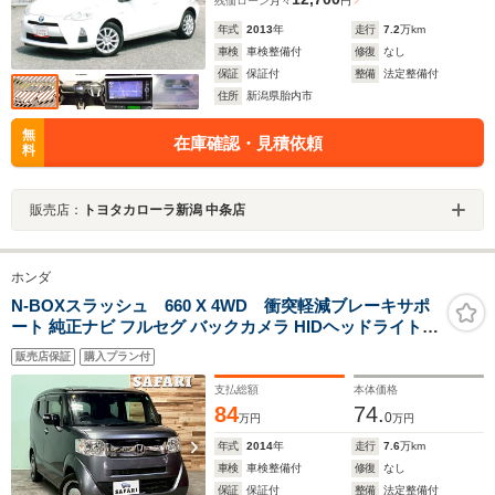
残価ローン
月々
円
年式
2013
年
走行
7.2
万km
車検
車検整備付
修復
なし
保証
保証付
整備
法定整備付
住所
新潟県胎内市
無
在庫確認・見積依頼
料
販売店：
トヨタカローラ新潟 中条店
ホンダ
N-BOXスラッシュ 660 X 4WD 衝突軽減ブレーキサポ
ート 純正ナビ フルセグ バックカメラ HIDヘッドライト
スペアキー シートヒーター
販売店保証
購入プラン付
支払総額
本体価格
84
74.
0
万円
万円
年式
2014
年
走行
7.6
万km
車検
車検整備付
修復
なし
保証
保証付
整備
法定整備付