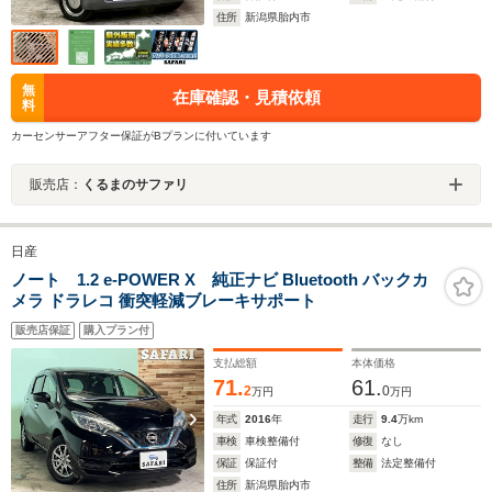
住所
新潟県胎内市
無
在庫確認・見積依頼
料
カーセンサーアフター保証がBプランに付いています
販売店：
くるまのサファリ
日産
ノート 1.2 e-POWER X 純正ナビ Bluetooth バックカ
メラ ドラレコ 衝突軽減ブレーキサポート
販売店保証
購入プラン付
支払総額
本体価格
71.
61.
2
0
万円
万円
年式
2016
年
走行
9.4
万km
車検
車検整備付
修復
なし
保証
保証付
整備
法定整備付
住所
新潟県胎内市