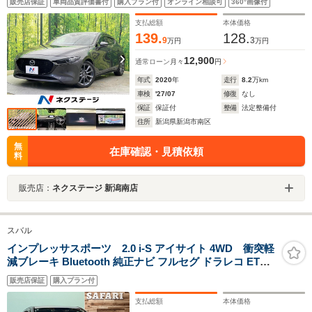
販売店保証
車両品質評価書付
購入プラン付
オンライン相談可
360°画像付
ヒーター ドラレコ ステアリングヒーター LEDヘッ
ド ETC 純正18インチAW
支払総額
本体価格
139.
128.
9
3
万円
万円
12,900
通常ローン
月々
円
年式
2020
年
走行
8.2
万km
車検
'27/07
修復
なし
保証
保証付
整備
法定整備付
住所
新潟県新潟市南区
無
在庫確認・見積依頼
料
販売店：
ネクステージ 新潟南店
スバル
インプレッサスポーツ 2.0 i-S アイサイト 4WD 衝突軽
減ブレーキ Bluetooth 純正ナビ フルセグ ドラレコ ETC
バックカメラ スペアキー 純正アルミ LEDデイライト
販売店保証
購入プラン付
支払総額
本体価格