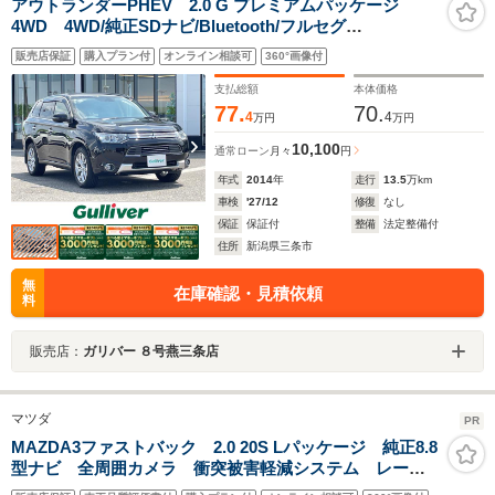
アウトランダーPHEV 2.0 G プレミアムパッケージ
4WD 4WD/純正SDナビ/Bluetooth/フルセグ
TV/CD/DVD/ETC/バックカメラ/スマートキー/プッシュス
販売店保証
購入プラン付
オンライン相談可
360°画像付
タート/オートライト/衝突軽減ブレーキ/クルコン/シート
ヒーター/パワーバックドア
支払総額
本体価格
77.
70.
4
4
万円
万円
10,100
通常ローン
月々
円
年式
2014
年
走行
13.5
万km
車検
'27/12
修復
なし
保証
保証付
整備
法定整備付
住所
新潟県三条市
無
在庫確認・見積依頼
料
販売店：
ガリバー ８号燕三条店
マツダ
PR
MAZDA3ファストバック 2.0 20S Lパッケージ 純正8.8
型ナビ 全周囲カメラ 衝突被害軽減システム レーダ
ークルーズ 禁煙車 革シート パワーシート シート