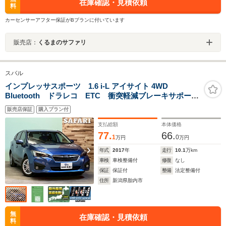
在庫確認・見積依頼
料
カーセンサーアフター保証がBプランに付いています
販売店：
くるまのサファリ
スバル
インプレッサスポーツ 1.6 i-L アイサイト 4WD
Bluetooth ドラレコ ETC 衝突軽減ブレーキサポー
ト 横滑り防止 アイドリングストップ 純正アルミ
販売店保証
購入プラン付
支払総額
本体価格
77.
66.
1
0
万円
万円
年式
2017
年
走行
10.1
万km
車検
車検整備付
修復
なし
保証
保証付
整備
法定整備付
住所
新潟県胎内市
無
在庫確認・見積依頼
料