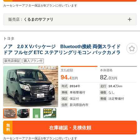
カーセンサーアフター保証がBプランに付いています
販売店：
くるまのサファリ
トヨタ
ノア 2.0 X Vパッケージ Bluetooth接続 両側スライド
ドア フルセグ ETC ステアリングリモコン バックカメラ
販売店保証
購入プラン付
支払総額
本体価格
94.
82.
4
0
万円
万円
年式
2014
年
走行
10.4
万km
車検
車検整備付
修復
なし
保証
保証付
整備
法定整備付
住所
新潟県胎内市
無
在庫確認・見積依頼
料
カーセンサーアフター保証がBプランに付いています