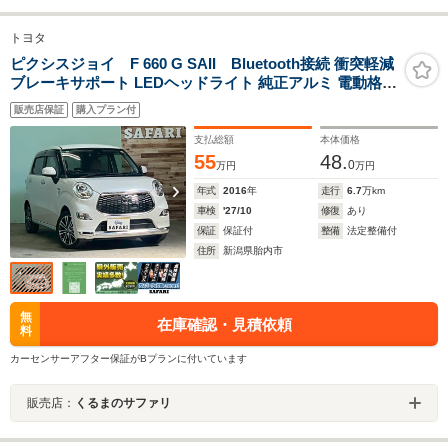
トヨタ
ピクシスジョイ F 660 G SAII Bluetooth接続 衝突軽減
ブレーキサポート LEDヘッドライト 純正アルミ 電動格納
ミラー プッシュスタート スマートアシストII
販売店保証
購入プラン付
支払総額
本体価格
55
48.
0
万円
万円
年式
2016
年
走行
6.7
万km
車検
'27/10
修復
あり
保証
保証付
整備
法定整備付
住所
新潟県胎内市
無
在庫確認・見積依頼
料
カーセンサーアフター保証がBプランに付いています
販売店：
くるまのサファリ