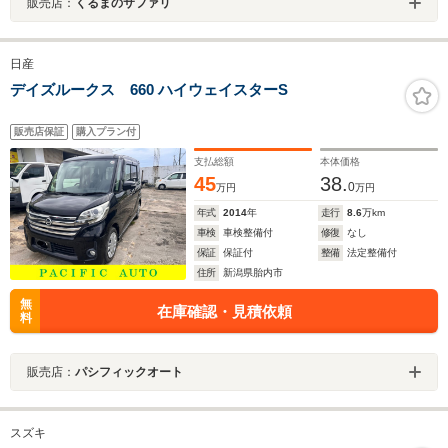
販売店：
くるまのサファリ
日産
デイズルークス 660 ハイウェイスターS
販売店保証
購入プラン付
支払総額
本体価格
45
38.
0
万円
万円
年式
2014
年
走行
8.6
万km
車検
車検整備付
修復
なし
保証
保証付
整備
法定整備付
住所
新潟県胎内市
無
在庫確認・見積依頼
料
販売店：
パシフィックオート
スズキ