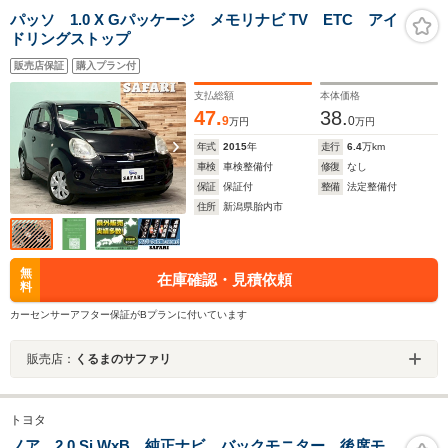
パッソ 1.0 X Gパッケージ メモリナビ TV ETC アイ
ドリングストップ
販売店保証
購入プラン付
支払総額
本体価格
47.
38.
9
0
万円
万円
年式
2015
年
走行
6.4
万km
車検
車検整備付
修復
なし
保証
保証付
整備
法定整備付
住所
新潟県胎内市
無
在庫確認・見積依頼
料
カーセンサーアフター保証がBプランに付いています
販売店：
くるまのサファリ
トヨタ
ノア 2.0 Si WxB 純正ナビ バックモニター 後席モ