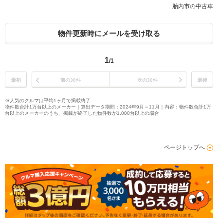
胎内市の中古車
物件更新時にメールを受け取る
1
/1
最初
前の30件
次の30件
最後
※人気のクルマは平均1ヶ月で掲載終了
物件数合計1万台以上のメーカー｜算出データ期間：2024年9月～11月｜内容：物件数合計1万
台以上のメーカーのうち、掲載が終了した物件数が1,000台以上の場合
ページトップへ