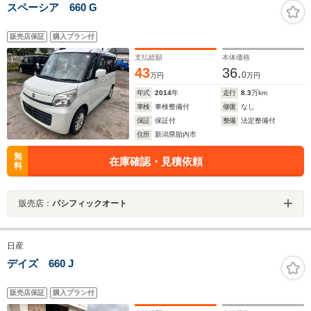
スペーシア 660 G
販売店保証
購入プラン付
支払総額
本体価格
43
36.
0
万円
万円
年式
2014
年
走行
8.3
万km
車検
車検整備付
修復
なし
保証
保証付
整備
法定整備付
住所
新潟県胎内市
無
在庫確認・見積依頼
料
販売店：
パシフィックオート
日産
デイズ 660 J
販売店保証
購入プラン付