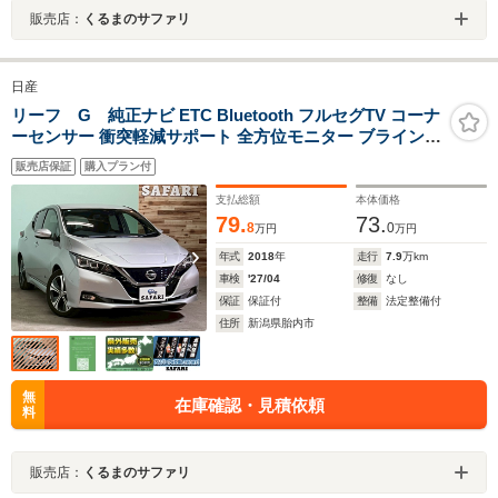
販売店：
くるまのサファリ
日産
リーフ G 純正ナビ ETC Bluetooth フルセグTV コーナ
ーセンサー 衝突軽減サポート 全方位モニター ブラインド
スポットモニター 純正アルミ ステアヒーター シートヒー
販売店保証
購入プラン付
ター 横滑り防止 カーテンエアバック
支払総額
本体価格
79.
73.
8
0
万円
万円
年式
2018
年
走行
7.9
万km
車検
'27/04
修復
なし
保証
保証付
整備
法定整備付
住所
新潟県胎内市
無
在庫確認・見積依頼
料
販売店：
くるまのサファリ