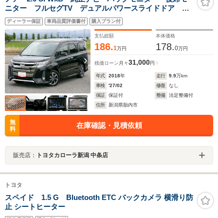
ニター フルセグTV デュアルパワースライドドア
LEDヘッドランプ ETC
ディーラー保証
車両品質評価書付
購入プラン付
支払総額
本体価格
186.
178.
1
0
万円
万円
31,000
残価ローン
月々
円
年式
2018
年
走行
9.9
万km
車検
'27/02
修復
なし
保証
保証付
整備
法定整備付
住所
新潟県胎内市
無
在庫確認・見積依頼
料
販売店：
トヨタカローラ新潟 中条店
トヨタ
スペイド 1.5 G Bluetooth ETC バックカメラ 横滑り防
止 シートヒーター