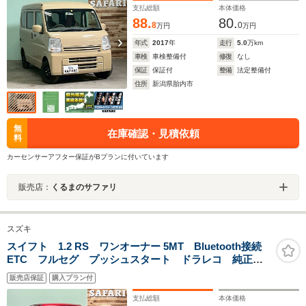
支払総額
本体価格
88.
80.
8
0
万円
万円
年式
2017
年
走行
5.0
万km
車検
車検整備付
修復
なし
保証
保証付
整備
法定整備付
住所
新潟県胎内市
無
在庫確認・見積依頼
料
カーセンサーアフター保証がBプランに付いています
販売店：
くるまのサファリ
スズキ
スイフト 1.2 RS ワンオーナー 5MT Bluetooth接続
ETC フルセグ プッシュスタート ドラレコ 純正ア
ルミ
販売店保証
購入プラン付
支払総額
本体価格