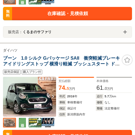
無
在庫確認・見積依頼
料
販売店：
くるまのサファリ
ダイハツ
ブーン 1.0 シルク Gパッケージ SAII 衝突軽減ブレーキ
アイドリングストップ 横滑り軽減 プッシュスタート ドラ
イブレコーダー 純正アルミ ETC Bluetooth接続 バックカ
販売店保証
購入プラン付
メラ
支払総額
本体価格
74.
61.
5
0
万円
万円
年式
2016
年
走行
5.7
万km
車検
車検整備付
修復
なし
保証
保証付
整備
法定整備付
住所
新潟県胎内市
無