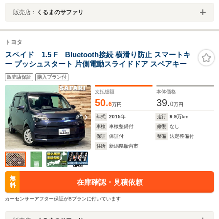
販売店：
くるまのサファリ
トヨタ
スペイド 1.5 F Bluetooth接続 横滑り防止 スマートキ
ー プッシュスタート 片側電動スライドドア スペアキー
販売店保証
購入プラン付
支払総額
本体価格
50.
39.
6
0
万円
万円
年式
2015
年
走行
9.9
万km
車検
車検整備付
修復
なし
保証
保証付
整備
法定整備付
住所
新潟県胎内市
無
在庫確認・見積依頼
料
カーセンサーアフター保証がBプランに付いています