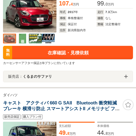
107.
99.
4
0
万円
万円
年式
2017
年
走行
7.3
万km
車検
車検整備付
修復
なし
保証
保証付
整備
法定整備付
住所
新潟県胎内市
無
在庫確認・見積依頼
料
カーセンサーアフター保証がBプランに付いています
販売店：
くるまのサファリ
ダイハツ
キャスト アクティバ 660 G SAII Bluetooth 衝突軽減
ブレーキ 横滑り防止 スマートアシストII メモリナビ フル
セグ プッシュスタート スペアキー 純正アルミ
販売店保証
購入プラン付
支払総額
本体価格
49.
44.
8
8
万円
万円