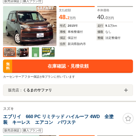
販売店保証
購入プラン付
支払総額
本体価格
48.
40.
2
0
万円
万円
年式
2015
年
走行
9.1
万km
車検
車検整備付
修復
なし
保証
保証付
整備
法定整備付
住所
新潟県胎内市
無
在庫確認・見積依頼
料
カーセンサーアフター保証がBプランに付いています
販売店：
くるまのサファリ
スズキ
エブリイ 660 PC リミテッド ハイルーフ 4WD 全塗
装 キーレス エアコン パワステ
販売店保証
購入プラン付