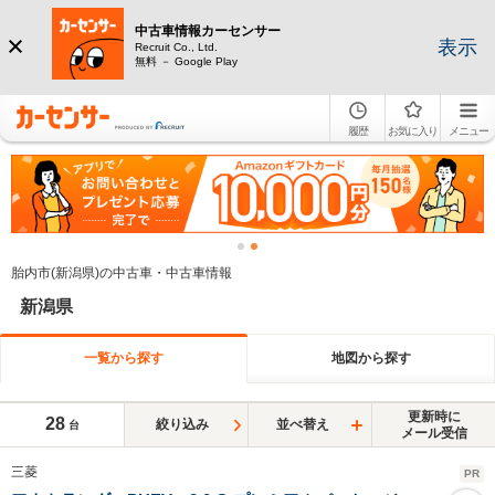
中古車情報カーセンサー
表示
Recruit Co., Ltd.
無料 － Google Play
履歴
お気に入り
メニュー
胎内市(新潟県)の中古車・中古車情報
新潟県
一覧から探す
地図から探す
更新時に
28
絞り込み
並べ替え
台
メール受信
三菱
PR