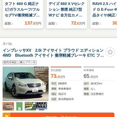
タフト 660 G 純正ナ
デイズ 660 X Vセレク
RAV4 2.5 
ビ/ガラスルーフ/フル
ション 禁煙 純正7型
ド G E-Four 
セグTV/衝突軽減ブレ
Wナビ 全方位カメラ
品タイヤ/純正 
ーキ/レーンキープア
エマブレ
チ SDナビ/ト
137
72
3
総額：
.8
万円
総額：
.8
万円
総額：
シスト/全方位カメラ/
フティセンス/
シートヒーター/電子
ヒーター 前席
パーキングブレーキ/
脱防止支援シス
スバル
ブレーキホールド/ド
シート 合皮/
ライブレコーダ
クドア/ヘッド
インプレッサXV 2.0i アイサイト プラウド エディション
4WD Bluetooth アイサイト 衝突軽減ブレーキ ETC フル
ー/LEDライト/スペア
LED/Bluetoo
セグ バックカメラ
キー
販売店保証
購入プラン付
支払総額
本体価格
73.
65.
8
0
万円
万円
年式
2015
年
走行
10.0
万km
車検
車検整備付
修復
なし
保証
保証付
整備
法定整備付
住所
新潟県胎内市
無