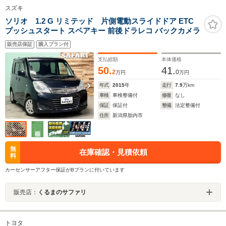
スズキ
ソリオ 1.2 G リミテッド 片側電動スライドドア ETC
プッシュスタート スペアキー 前後ドラレコ バックカメラ
販売店保証
購入プラン付
支払総額
本体価格
50.
41.
2
0
万円
万円
年式
2015
年
走行
7.9
万km
車検
車検整備付
修復
なし
保証
保証付
整備
法定整備付
住所
新潟県胎内市
無
在庫確認・見積依頼
料
カーセンサーアフター保証がBプランに付いています
販売店：
くるまのサファリ
トヨタ