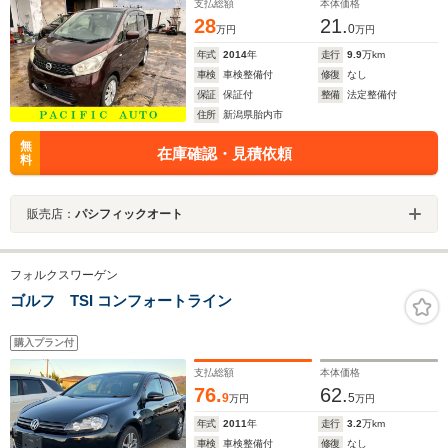
支払総額
本体価格
28
21.
0
万円
万円
年式
2014
年
走行
9.9
万km
車検
車検整備付
修復
なし
保証
保証付
整備
法定整備付
住所
新潟県胎内市
無
在庫確認・見積依頼
料
販売店：
パシフィックオート
フォルクスワーゲン
ゴルフ TSI コンフォートライン
購入プラン付
支払総額
本体価格
76.
62.
9
5
万円
万円
年式
2011
年
走行
3.2
万km
車検
車検整備付
修復
なし