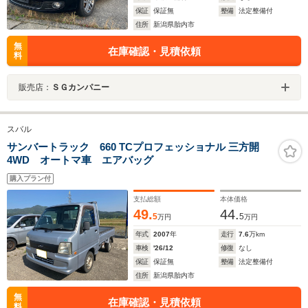
保証
保証無
整備
法定整備付
住所
新潟県胎内市
無
在庫確認・見積依頼
料
販売店：
ＳＧカンパニー
スバル
サンバートラック 660 TCプロフェッショナル 三方開
4WD オートマ車 エアバッグ
購入プラン付
支払総額
本体価格
49.
44.
5
5
万円
万円
年式
2007
年
走行
7.6
万km
車検
'26/12
修復
なし
保証
保証無
整備
法定整備付
住所
新潟県胎内市
無
在庫確認・見積依頼
料