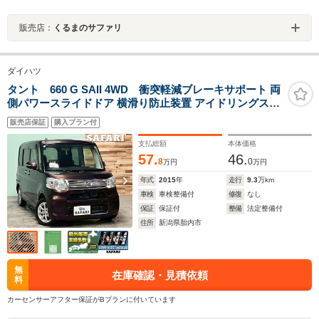
販売店：
くるまのサファリ
ダイハツ
タント 660 G SAII 4WD 衝突軽減ブレーキサポート 両
側パワースライドドア 横滑り防止装置 アイドリングスト
ップ プッシュスタート メモリナビ オートライト
販売店保証
購入プラン付
支払総額
本体価格
57.
46.
8
0
万円
万円
年式
2015
年
走行
9.3
万km
車検
車検整備付
修復
なし
保証
保証付
整備
法定整備付
住所
新潟県胎内市
無
在庫確認・見積依頼
料
カーセンサーアフター保証がBプランに付いています