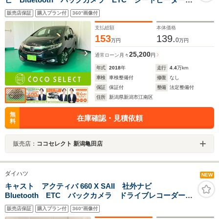
フロントドライブレコーダー ハーフレザーシート 衝
販売店保証
購入プラン付
360°画像付
突被害軽減ブレーキ アイドリングストップ クルーズ
コントロール LEDヘッドライト・フォグランプ
支払総額
本体価格
153
139.
0
万円
万円
25,200
通常ローン
月々
円
年式
2018
年
走行
4.4
万km
車検
車検整備付
修復
なし
保証
保証付
整備
法定整備付
住所
新潟県新潟市江南区
無
在庫確認・見積依頼
料
販売店：
ココセレクト 新潟亀田店
ダイハツ
NEW
キャスト アクティバ 660 X SAII 社外ナビ
Bluetooth ETC バックカメラ ドライブレコーダー
衝突被害軽減ブレーキ アイドリングストップ スマー
販売店保証
購入プラン付
360°画像付
トキー CD DVD