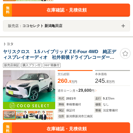
無
在庫確認・見積依頼
料
販売店：
ココセレクト 新潟亀田店
トヨタ
ヤリスクロス 1.5 ハイブリッド Z E-Four 4WD 純正デ
ィスプレイオーディオ 社外前後ドライブレコーダー
ETC 全周囲カメラ ハンドルヒーター オートミラー
販売店保証
購入プラン付
360°画像付
キー連動 パワーシート 電動リアゲート シートヒー
ター ブラインドスポットモニター
支払総額
本体価格
260.
245.
9
8
万円
万円
29,600
通常ローン
月々
円
年式
2021
年
走行
5.2
万km
車検
車検整備付
修復
なし
保証
保証付
整備
法定整備付
住所
新潟県新潟市江南区
無
在庫確認・見積依頼
料