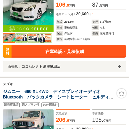
プ
106.
87.
9
8
万円
万円
20,600
通常ローン
月々
円
年式
2012
年
走行
8.2
万km
車検
車検整備付
修復
なし
保証
保証付
整備
法定整備付
住所
新潟県新潟市江南区
無
在庫確認・見積依頼
料
販売店：
ココセレクト 新潟亀田店
スズキ
ジムニー 660 XL 4WD ディスプレイオーディオ
Bluetooth バックカメラ シートヒーター ヒルディセ
ントコントロール 衝突被害軽減ブレーキ コーナーセ
販売店保証
購入プラン付
360°画像付
ンサー ESC オートエアコン アイドリングストッ
プ 純正16AW 4WD
支払総額
本体価格
206.
198.
6
0
万円
万円