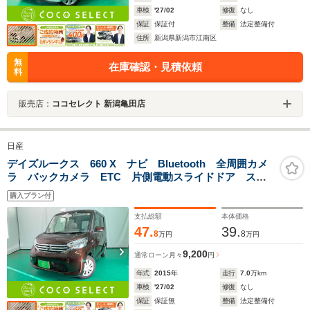
車検
'27/02
修復
なし
保証
保証付
整備
法定整備付
住所
新潟県新潟市江南区
無
在庫確認・見積依頼
料
販売店：
ココセレクト 新潟亀田店
日産
デイズルークス 660 X ナビ Bluetooth 全周囲カメ
ラ バックカメラ ETC 片側電動スライドドア スマ
ートキー ワンセグ アイドリングストップ
購入プラン付
支払総額
本体価格
47.
39.
8
8
万円
万円
9,200
通常ローン
月々
円
年式
2015
年
走行
7.0
万km
車検
'27/02
修復
なし
保証
保証無
整備
法定整備付