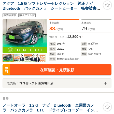
アクア 1.5 G ソフトレザーセレクション 純正ナビ
Bluetooth バックカメラ シートヒーター 衝突被害軽
減ブレーキ クルーズコントロール オートマチックハ
販売店保証
購入プラン付
イビーム
支払総額
本体価格
88.
79.
5
0
万円
万円
12,800
通常ローン
月々
円
年式
2017
年
走行
8.4
万km
車検
'26/11
修復
なし
保証
保証付
整備
法定整備付
住所
新潟県新潟市江南区
無
在庫確認・見積依頼
料
販売店：
ココセレクト 新潟亀田店
日産
ノートオーラ 1.2 G ナビ Bluetooth 全周囲カメ
ラ バックカメラ ETC ドライブレコーダー インテ