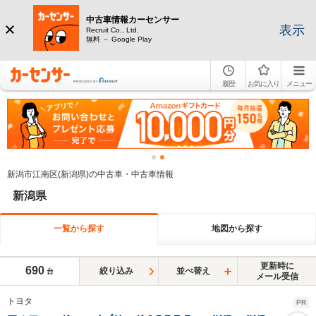
中古車情報カーセンサー
表示
Recruit Co., Ltd.
無料 － Google Play
履歴
お気に入り
メニュー
新潟市江南区(新潟県)の中古車・中古車情報
新潟県
一覧から探す
地図から探す
更新時に
690
絞り込み
並べ替え
台
メール受信
トヨタ
PR