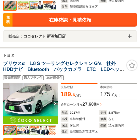
保証
保証無
整備
法定整備付
住所
新潟県新潟市江南区
無
在庫確認・見積依頼
料
販売店：
ココセレクト 新潟亀田店
トヨタ
プリウスα 1.8 S ツーリングセレクション G's 社外
HDDナビ Bluetooth バックカメラ ETC LEDヘッド
ライト・フォグランプ 純正18AW ハーフレザーシー
販売店保証
購入プラン付
360°画像付
ト フルセグ USB アイドリングストップ
支払総額
本体価格
189.
175.
6
0
万円
万円
27,600
通常ローン
月々
円
年式
2017
年
走行
8.8
万km
車検
車検整備付
修復
なし
保証
保証付
整備
法定整備付
住所
新潟県新潟市江南区