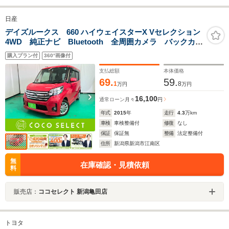
日産
デイズルークス 660 ハイウェイスターX Vセレクション
4WD 純正ナビ Bluetooth 全周囲カメラ バックカメ
ラ シートヒーター 片側電動スライドドア 衝突被害
購入プラン付
360°画像付
軽減ブレーキ フロントフォグランプ アイドリングス
トップ USB HID 純正14AW 4WD
支払総額
本体価格
69.
59.
1
8
万円
万円
16,100
通常ローン
月々
円
年式
2015
年
走行
4.3
万km
車検
車検整備付
修復
なし
保証
保証無
整備
法定整備付
住所
新潟県新潟市江南区
無
在庫確認・見積依頼
料
販売店：
ココセレクト 新潟亀田店
トヨタ