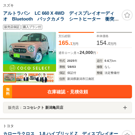
スズキ
アルトラパン LC 660 X 4WD ディスプレイオーディ
オ Bluetooth バックカメラ シートヒーター 衝突被
害軽減ブレーキコーナーセンサー ESC USB アイド
販売店保証
購入プラン付
リングストップ 4WD
支払総額
本体価格
165.
154.
1
0
万円
万円
24,000
通常ローン
月々
円
年式
2025
年
走行
0.6
万km
車検
'28/03
修復
なし
保証
保証付
整備
法定整備付
住所
新潟県新潟市江南区
無
在庫確認・見積依頼
料
販売店：
ココセレクト 新潟亀田店
トヨタ
カローラクロス 1.8 ハイブリッド Z ディスプレイオー