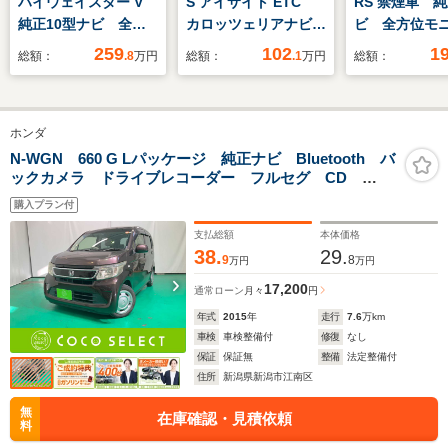
ハイウェイスター V
S アイサイト ETC
RS 禁煙車 
純正10型ナビ 全周
カロッツェリアナビ
ビ 全方位モ
囲カメラ プロパイロ
シートヒーター
ターボ スマ
259
102
1
総額：
.8
万円
総額：
.1
万円
総額：
ット デジタルミラ
スト レーダ
ー 両側パワースライ
キ 両側パワ
ドドア 衝突軽減ブレ
ートヒーター
ホンダ
ーキ ブラインドスポ
エアコン LE
ットモニター LEDヘ
ド フォグ 
N-WGN 660 G Lパッケージ 純正ナビ Bluetooth バ
ックカメラ ドライブレコーダー フルセグ CD
ッドランプ オートハ
イト サンシ
ESC 電動格納ミラー HID スマートキー
イビーム フルセグ
スマートキー
購入プラン付
TV ETC USB
支払総額
本体価格
38.
29.
9
8
万円
万円
17,200
通常ローン
月々
円
年式
2015
年
走行
7.6
万km
車検
車検整備付
修復
なし
保証
保証無
整備
法定整備付
住所
新潟県新潟市江南区
無
在庫確認・見積依頼
料