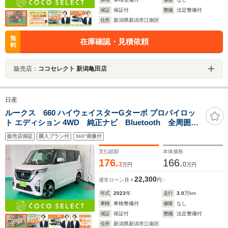
保証
保証付
整備
法定整備付
住所
新潟県新潟市江南区
無
在庫確認・見積依頼
料
販売店：
ココセレクト 新潟亀田店
日産
ルークス 660 ハイウェイスターGターボ プロパイロッ
ト エディション 4WD 純正ナビ Bluetooth 全周囲カ
メラ 両側電動スライドドア シートヒーター ブレー
販売店保証
購入プラン付
360°画像付
キホールド 衝突被害軽減ブレーキ コーナーセンサ
ー クルーズコントロール LEDヘッドライト・フォグ
支払総額
本体価格
ランプ 純正15AW
176.
166.
3
0
万円
万円
22,300
通常ローン
月々
円
年式
2023
年
走行
3.0
万km
車検
車検整備付
修復
なし
保証
保証付
整備
法定整備付
住所
新潟県新潟市江南区