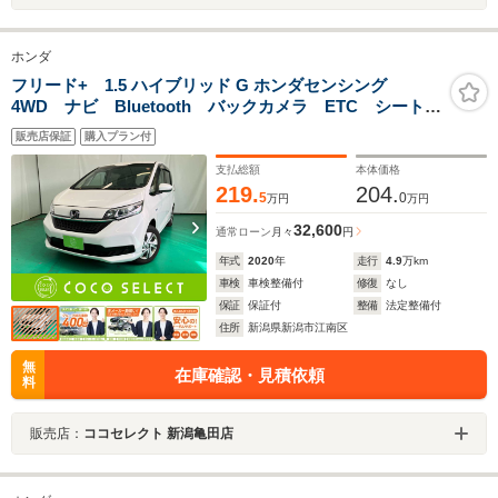
ホンダ
フリード+ 1.5 ハイブリッド G ホンダセンシング
4WD ナビ Bluetooth バックカメラ ETC シートヒ
ーター 両側電動スライドドア 衝突被害軽減ブレー
販売店保証
購入プラン付
キ クルーズコントロール レーンキープアシスト
LED 4WD
支払総額
本体価格
219.
204.
5
0
万円
万円
32,600
通常ローン
月々
円
年式
2020
年
走行
4.9
万km
車検
車検整備付
修復
なし
保証
保証付
整備
法定整備付
住所
新潟県新潟市江南区
無
在庫確認・見積依頼
料
販売店：
ココセレクト 新潟亀田店