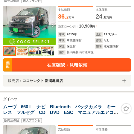
販売店保証
購入プラン付
支払総額
本体価格
36.
24.
2
8
万円
万円
10,900
通常ローン
月々
円
年式
2015
年
走行
11.3
万km
車検
車検整備付
修復
なし
保証
保証付
整備
法定整備付
住所
新潟県新潟市江南区
無
在庫確認・見積依頼
料
販売店：
ココセレクト 新潟亀田店
ダイハツ
ムーヴ 660 L ナビ Bluetooth バックカメラ キー
レス フルセグ CD DVD ESC マニュアルエアコ
ン 電動格納ミラー アイドリングストップ
販売店保証
購入プラン付
支払総額
本体価格