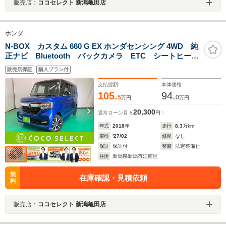
販売店：
ココセレクト 新潟亀田店
ホンダ
N-BOX カスタム 660 G EX ホンダセンシング 4WD 純
正ナビ Bluetooth バックカメラ ETC シートヒータ
ー 両側電動スライドドア エンジンスターター 衝突
販売店保証
購入プラン付
被害軽減ブレーキ コーナーセンサー クルーズコント
ロール USB 4WD
支払総額
本体価格
105.
94.
5
0
万円
万円
20,300
通常ローン
月々
円
年式
2018
年
走行
8.3
万km
車検
'27/02
修復
なし
保証
保証付
整備
法定整備付
住所
新潟県新潟市江南区
無
在庫確認・見積依頼
料
販売店：
ココセレクト 新潟亀田店