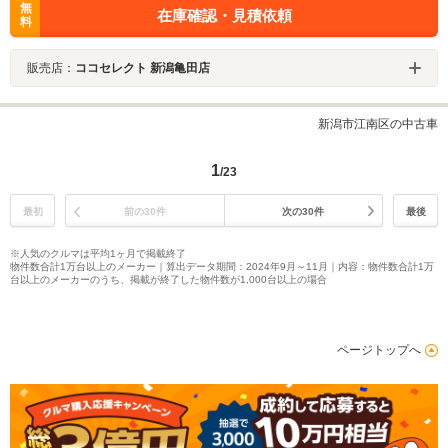
無
在庫確認・見積依頼
料
販売店：
ココセレクト 新潟亀田店
新潟市江南区の中古車
1
/23
最初
前の30件
次の30件
最後
※人気のクルマは平均1ヶ月で掲載終了
物件数合計1万台以上のメーカー｜算出データ期間：2024年9月～11月｜内容：物件数合計1万
台以上のメーカーのうち、掲載が終了した物件数が1,000台以上の場合
ページトップへ