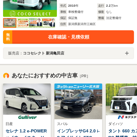
年式
2010
年
走行
2.2
万km
車検
車検整備付
修復
なし
保証
保証無
整備
法定整備付
住所
新潟県新潟市江南区
無
在庫確認・見積依頼
料
販売店：
ココセレクト 新潟亀田店
あなたにおすすめの中古車
［PR］
日産
スバル
ダイハツ
セレナ 1.2 e-POWER
インプレッサG4 2.0 i-
タント 660 