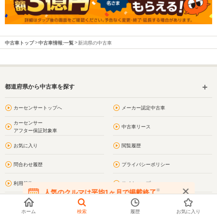
中古車トップ
中古車情報:一覧
新潟県の中古車
都道府県から中古車を探す
カーセンサートップへ
メーカー認定中古車
カーセンサー
中古車リース
アフター保証対象車
お気に入り
閲覧履歴
問合わせ履歴
プライバシーポリシー
利用規約
サイトマップ
※
人気のクルマは平均1ヶ月で掲載終了
在庫が無くなる前にお問い合わせください
お問い合わせ
新潟の街情報
ホーム
検索
履歴
お気に入り