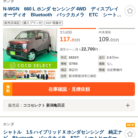
ホンダ
N-WGN 660 L ホンダ センシング 4WD ディスプレイ
オーディオ Bluetooth バックカメラ ETC シートヒ
ーター 衝突被害軽減ブレーキ コーナーセンサー ク
販売店保証
購入プラン付
360°画像付
ルーズコントロール 4WD
支払総額
本体価格
117.
109.
9
0
万円
万円
22,700
通常ローン
月々
円
年式
2022
年
走行
2.6
万km
車検
'27/03
修復
なし
保証
保証付
整備
法定整備付
住所
新潟県新潟市江南区
無
在庫確認・見積依頼
料
販売店：
ココセレクト 新潟亀田店
ホンダ
NEW
シャトル 1.5 ハイブリッド X ホンダセンシング 純正ナ
ビ Bluetooth バックカメラ ETC シートヒーター