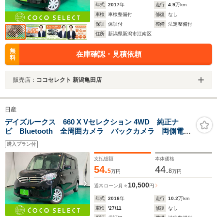
年式
2017
年
走行
4.9
万km
車検
車検整備付
修復
なし
保証
保証付
整備
法定整備付
住所
新潟県新潟市江南区
無
在庫確認・見積依頼
料
販売店：
ココセレクト 新潟亀田店
日産
デイズルークス 660 X Vセレクション 4WD 純正ナ
ビ Bluetooth 全周囲カメラ バックカメラ 両側電動
スライドドア スマートキー フルセグ アイドリング
購入プラン付
ストップ 4WD
支払総額
本体価格
54.
44.
5
8
万円
万円
10,500
通常ローン
月々
円
年式
2016
年
走行
10.2
万km
車検
'27/11
修復
なし