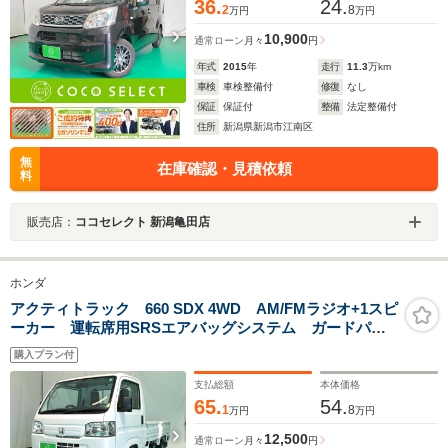
36.
24.
2
8
万円
万円
10,900
通常ローン
月々
円
年式
2015
年
走行
11.3
万km
車検
車検整備付
修復
なし
保証
保証付
整備
法定整備付
住所
新潟県新潟市江南区
無
在庫確認・見積依頼
料
販売店：
ココセレクト 新潟亀田店
ホンダ
アクティトラック 660 SDX 4WD AM/FMラジオ+1スピ
ーカー 運転席用SRSエアバッグシステム ガードパイ
プ付鳥居 荷台ランプ 電動パワーステアリング 光軸
購入プラン付
調整ダイヤル 純正12AW 4WD
支払総額
本体価格
65.
54.
1
8
万円
万円
12,500
通常ローン
月々
円