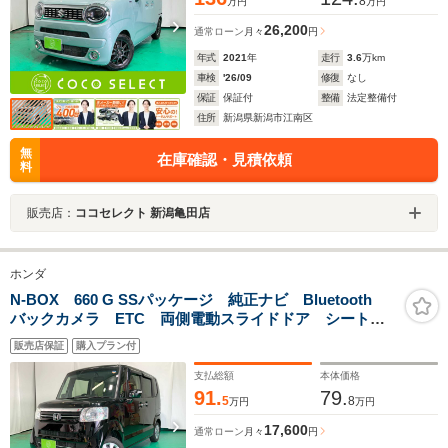
8
万円
万円
26,200
通常ローン
月々
円
年式
2021
年
走行
3.6
万km
車検
'26/09
修復
なし
保証
保証付
整備
法定整備付
住所
新潟県新潟市江南区
無
在庫確認・見積依頼
料
販売店：
ココセレクト 新潟亀田店
ホンダ
N-BOX 660 G SSパッケージ 純正ナビ Bluetooth
バックカメラ ETC 両側電動スライドドア シートヒ
ーター スマートキー フルセグ ESC 電動格納ミラ
販売店保証
購入プラン付
ー
支払総額
本体価格
91.
79.
5
8
万円
万円
17,600
通常ローン
月々
円