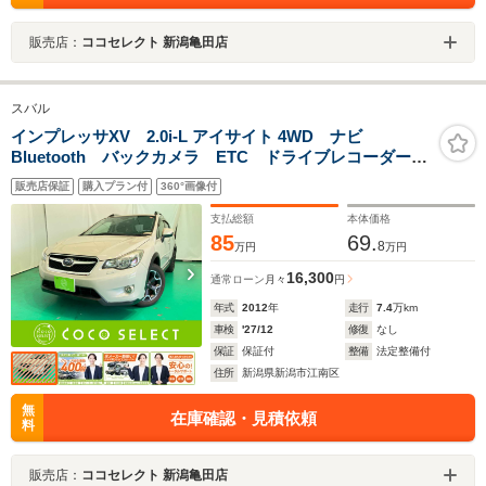
販売店：
ココセレクト 新潟亀田店
スバル
インプレッサXV 2.0i-L アイサイト 4WD ナビ
Bluetooth バックカメラ ETC ドライブレコーダー
スマートキー 衝突被害軽減ブレーキ クルーズコント
販売店保証
購入プラン付
360°画像付
ロール パワーシート アイドリングストップ 4WD
純正17AW
支払総額
本体価格
85
69.
8
万円
万円
16,300
通常ローン
月々
円
年式
2012
年
走行
7.4
万km
車検
'27/12
修復
なし
保証
保証付
整備
法定整備付
住所
新潟県新潟市江南区
無
在庫確認・見積依頼
料
販売店：
ココセレクト 新潟亀田店