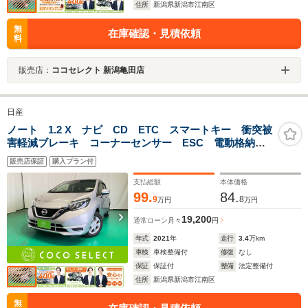
住所
新潟県新潟市江南区
無
在庫確認・見積依頼
料
販売店：
ココセレクト 新潟亀田店
日産
ノート 1.2 X ナビ CD ETC スマートキー 衝突被
害軽減ブレーキ コーナーセンサー ESC 電動格納ミ
ラー アイドリングストップ
販売店保証
購入プラン付
支払総額
本体価格
99.
84.
9
8
万円
万円
19,200
通常ローン
月々
円
年式
2021
年
走行
3.4
万km
車検
車検整備付
修復
なし
保証
保証付
整備
法定整備付
住所
新潟県新潟市江南区
無