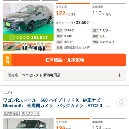
キ nanoeエアコン ルーフレール LEDヘッドライト・
フォグランプ ハイブリッド車
支払総額
本体価格
122.
110.
1
0
万円
万円
23,500
通常ローン
月々
円
年式
2016
年
走行
7.1
万km
車検
'27/03
修復
なし
保証
保証付
整備
法定整備付
住所
新潟県新潟市江南区
無
在庫確認・見積依頼
料
販売店：
ココセレクト 新潟亀田店
スズキ
ワゴンRスマイル 660 ハイブリッド X 純正ナビ
Bluetooth 全周囲カメラ バックカメラ ETC2.0 両
側電動スライドドア シートヒーター 衝突被害軽減ブ
販売店保証
購入プラン付
レーキ コーナーセンサー ESC アイドリングストッ
プ
支払総額
本体価格
136
124.