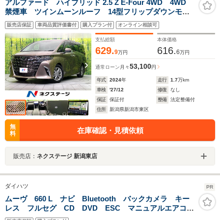
アルファード ハイブリッド 2.5 Z E-Four 4WD 4WD
禁煙車 ツインムーンルーフ 14型フリップダウンモニ
ター 純正14型ナビ Bluetooth再生 全周囲カメラ 両
販売店保証
車両品質評価書付
購入プラン付
オンライン相談可
側電動スライド 電動リアゲート レザーシート 前中
列シートエアコン ETC
支払総額
本体価格
629.
616.
9
6
万円
万円
53,100
通常ローン
月々
円
年式
2024
年
走行
1.7
万km
車検
'27/12
修復
なし
保証
保証付
整備
法定整備付
住所
新潟県新潟市東区
無
在庫確認・見積依頼
料
販売店：
ネクステージ 新潟東店
ダイハツ
PR
ムーヴ 660 L ナビ Bluetooth バックカメラ キー
レス フルセグ CD DVD ESC マニュアルエアコ
ン 電動格納ミラー アイドリングストップ