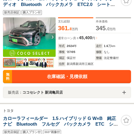
ディオ Bluetooth バックカメラ ETC2.0 シートヒ
ーター ハーフレザーシート 電動リアゲート クルー
販売店保証
購入プラン付
ズコントロール パワーシート ESC USB サンルー
フ
支払総額
本体価格
361.
345.
8
0
万円
万円
45,400
通常ローン
月々
円
年式
2024
年
走行
1.6
万km
車検
'27/05
修復
なし
保証
保証付
整備
法定整備付
住所
新潟県新潟市江南区
無
在庫確認・見積依頼
料
販売店：
ココセレクト 新潟亀田店
トヨタ
カローラフィールダー 1.5 ハイブリッド G W×B 純正
ナビ Bluetooth フルセグ バックカメラ ETC シー
トヒーター ハーフレザーシート 衝突被害軽減ブレー
販売店保証
購入プラン付
360°画像付