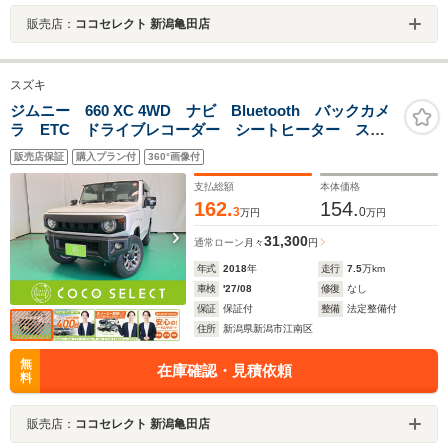
販売店：
ココセレクト 新潟亀田店
スズキ
ジムニー 660 XC 4WD ナビ Bluetooth バックカメ
ラ ETC ドライブレコーダー シートヒーター スマ
ートキー 純正16AW ヒルディセントコントロール 衝
販売店保証
購入プラン付
360°画像付
突被害軽減ブレーキ アイドリングストップ ヘッドラ
イトウォッシャー 4WD
支払総額
本体価格
162.
154.
3
0
万円
万円
31,300
通常ローン
月々
円
年式
2018
年
走行
7.5
万km
車検
'27/08
修復
なし
保証
保証付
整備
法定整備付
住所
新潟県新潟市江南区
無
在庫確認・見積依頼
料
販売店：
ココセレクト 新潟亀田店