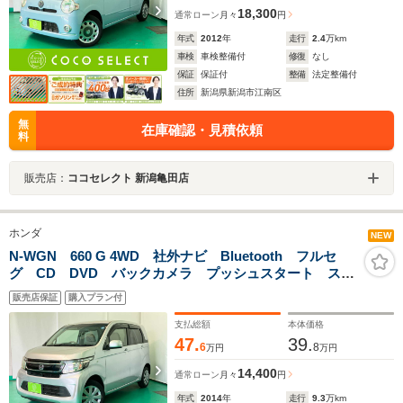
18,300
通常ローン
月々
円
年式
2012
年
走行
2.4
万km
車検
車検整備付
修復
なし
保証
保証付
整備
法定整備付
住所
新潟県新潟市江南区
無
在庫確認・見積依頼
料
販売店：
ココセレクト 新潟亀田店
ホンダ
NEW
N-WGN 660 G 4WD 社外ナビ Bluetooth フルセ
グ CD DVD バックカメラ プッシュスタート スマ
ートキー オートエアコン ミラーヒーター 衝突被害
販売店保証
購入プラン付
軽減ブレーキ ベンチシート
支払総額
本体価格
47.
39.
6
8
万円
万円
14,400
通常ローン
月々
円
年式
2014
年
走行
9.3
万km