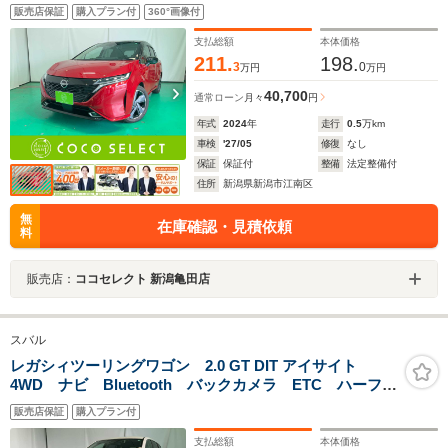
リジェントルームミラー USB スマートキー オート
販売店保証
購入プラン付
360°画像付
ライト 電動格納ミラー
支払総額
本体価格
211.
198.
3
0
万円
万円
40,700
通常ローン
月々
円
年式
2024
年
走行
0.5
万km
車検
'27/05
修復
なし
保証
保証付
整備
法定整備付
住所
新潟県新潟市江南区
無
在庫確認・見積依頼
料
販売店：
ココセレクト 新潟亀田店
スバル
レガシィツーリングワゴン 2.0 GT DIT アイサイト
4WD ナビ Bluetooth バックカメラ ETC ハーフレ
ザーシート ヒルホールドスイッチ 衝突被害軽減ブレ
販売店保証
購入プラン付
ーキ コーナーセンサー クルーズコントロール パワ
ーシート レーンキープアシスト アイドリングストッ
支払総額
本体価格