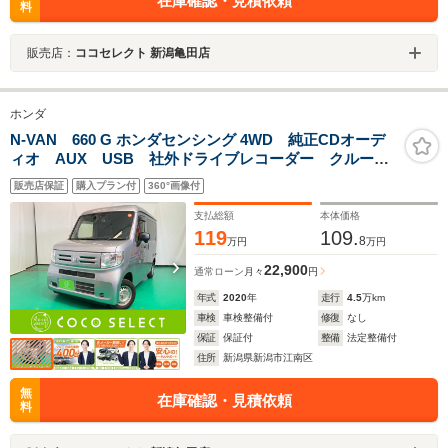
在庫確認・見積依頼
料
販売店：
ココセレクト 新潟亀田店
ホンダ
N-VAN 660 G ホンダセンシング 4WD 純正CDオーデ
ィオ AUX USB 社外ドライブレコーダー クルーズ
コントロール キーレス オートエアコン 車線逸
販売店保証
購入プラン付
360°画像付
脱 横滑り防止 アイドリングストップ レベライザ
ー ハロゲンヘッドライト 4WD フルフラット
支払総額
本体価格
119
109.
8
万円
万円
22,900
通常ローン
月々
円
年式
2020
年
走行
4.5
万km
車検
車検整備付
修復
なし
保証
保証付
整備
法定整備付
住所
新潟県新潟市江南区
無
在庫確認・見積依頼
料