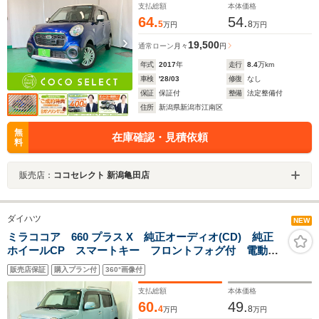
支払総額
本体価格
64.
54.
5
8
万円
万円
19,500
通常ローン
月々
円
年式
2017
年
走行
8.4
万km
車検
'28/03
修復
なし
保証
保証付
整備
法定整備付
住所
新潟県新潟市江南区
無
在庫確認・見積依頼
料
販売店：
ココセレクト 新潟亀田店
ダイハツ
NEW
ミラココア 660 プラス X 純正オーディオ(CD) 純正
ホイールCP スマートキー フロントフォグ付 電動格
納ミラー ルーフレール ベンチシート
販売店保証
購入プラン付
360°画像付
支払総額
本体価格
60.
49.
4
8
万円
万円