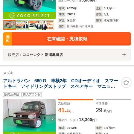
39,800
通常ローン
月々
円
年式
2025
年
走行
0.1
万km
車検
'28/07
修復
なし
保証
保証付
整備
法定整備付
住所
新潟県新潟市江南区
無
在庫確認・見積依頼
料
販売店：
ココセレクト 新潟亀田店
スズキ
アルトラパン 660 G 車検2年 CDオーディオ スマー
トキー アイドリングストップ スペアキー マニュア
ルエアコン
販売店保証
購入プラン付
支払総額
本体価格
41.
29.
4
8
万円
万円
18,300
通常ローン
月々
円
年式
2013
年
走行
6.9
万km
車検
車検整備付
修復
なし