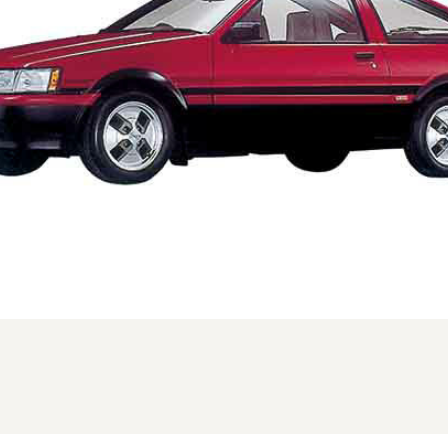
、FMC時のフロント。仕様はグレードにより異なります (1/3枚)