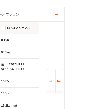
ーオプション）
1.6 GTアペックス
0.15m
940kg
前：185/70HR13
後：185/70HR13
1587cc
130ps
15.2kg・m/