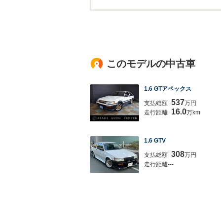
このモデルの中古車
1.6 GTアペックス
537
支払総額
万円
16.0
走行距離
万km
1.6 GTV
308
支払総額
万円
走行距離---