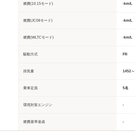
燃費(10.15モード)
-km/L
燃費(JC08モード)
-km/L
燃費(WLTCモード)
-km/L
駆動方式
FR
排気量
1452～
乗車定員
5名
環境対策エンジン
-
燃費基準達成
-