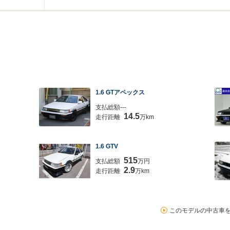
1.6 GTアペックス
支払総額---
14.5
走行距離
万km
1.6 GTV
515
支払総額
万円
2.9
走行距離
万km
このモデルの中古車