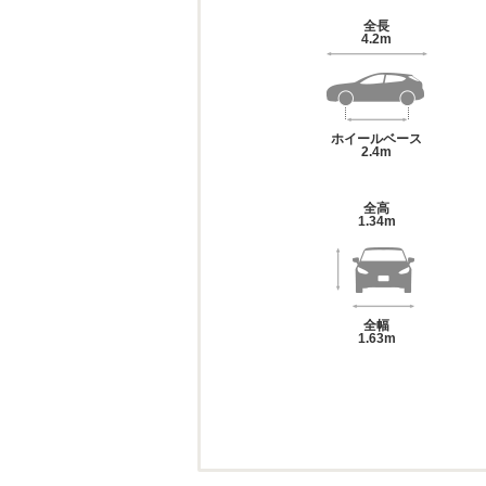
全長
4.2m
ホイールベース
2.4m
全高
1.34m
全幅
1.63m