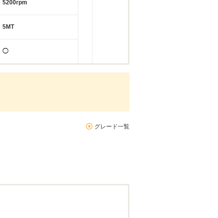
5200rpm
5MT
◯
グレード一覧