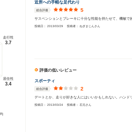
近所への手軽な足代わり
5
総合評価
サスペンションとブレーキに十分な性能を持たせて、機敏で
投稿日：
2013/03/29
投稿者：
ねぎまじんさん
走行性
3.7
評価の低いレビュー
居住性
スポーティ
3.4
2
総合評価
デートとか、走りが好きな人にはいいかもしれない。ハンドリ
投稿日：
2013/03/24
投稿者：
石元さん
均