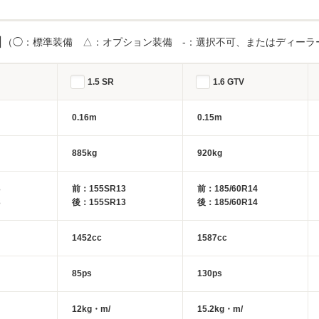
目
（◯：標準装備 △：オプション装備 -：選択不可、またはディーラ
1.5 SR
1.6 GTV
0.16m
0.15m
885kg
920kg
3
前：155SR13
前：185/60R14
3
後：155SR13
後：185/60R14
1452cc
1587cc
85ps
130ps
12kg・m/
15.2kg・m/