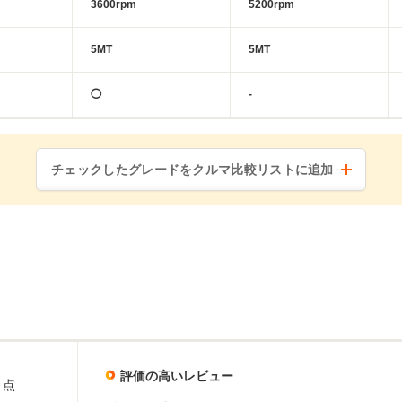
3600rpm
5200rpm
5MT
5MT
◯
-
チェックしたグレードをクルマ比較リストに追加
評価の高いレビュー
点