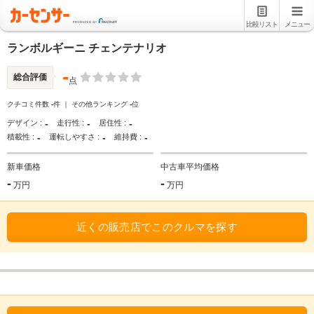
比較リスト
メニュー
ランボルギーニ チェンテナリオ
-
総合評価
点
クチコミ件数
-
件 ｜ その他ランキング
-
位
-
-
-
デザイン :
走行性 :
居住性 :
-
-
-
積載性 :
運転しやすさ :
維持費 :
新車価格
中古車平均価格
-
-
万円
万円
近くの販売店でこのクルマを探す