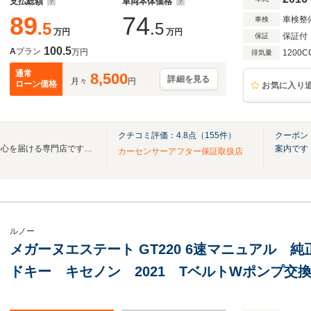
支払総額
車両本体価格
89
74
車検整
車検
.5
.5
万円
万円
保証付
保証
100.5
A
プラン
万円
1200C
排気量
通常
8,500
詳細を見る
月々
円
ローン価格
お気に入り
クチコミ評価：
4.8
点（
155
件）
クーポン
上質な厳選車と確かな整備で安心を届ける専門店です。有償保証最長36ヶ月対応します
案内です
カーセンサーアフター保証取扱店
ルノー
メガーヌエステート GT220 6速マニュアル 
ドキー キセノン 2021 TベルトWポンプ交