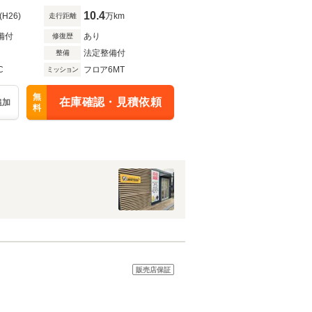
10.4
(H26)
万km
走行距離
備付
あり
修復歴
法定整備付
整備
C
フロア6MT
ミッション
無
在庫確認・見積依頼
追加
料
販売店保証