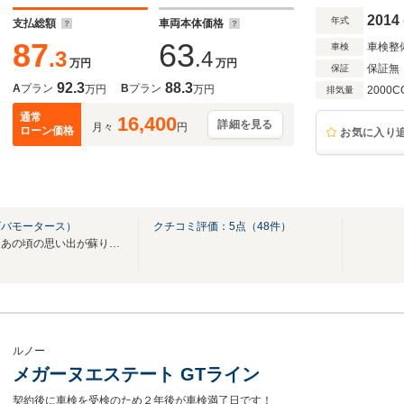
2014
年式
支払総額
車両本体価格
87
63
車検整
車検
.3
.4
万円
万円
保証無
保証
92.3
88.3
A
プラン
B
プラン
万円
万円
2000C
排気量
通常
16,400
詳細を見る
月々
円
ローン価格
お気に入り
ビバモータース）
クチコミ評価：
5
点（
48
件）
「あっ、昔欲しかったやつ！」あの頃の思い出が蘇りますね 時間外も対応してますよ
ルノー
メガーヌエステート GTライン
契約後に車検を受検のため２年後が車検満了日です！