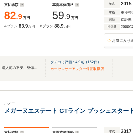
2015
年式
支払総額
車両本体価格
82
59
車検整
車検
.9
.9
万円
万円
保証無
保証
83.9
88.9
A
プラン
B
プラン
万円
万円
2000C
排気量
お気に入り
クチコミ評価：
4.9
点（
152
件）
個性派輸入車＋MTを厳選希少。購入前の不安、整備履歴、弱点まで正直にご説明します
カーセンサーアフター保証取扱店
ルノー
メガーヌエステート GTライン プッシュスタート B
2017
年式
支払総額
車両本体価格