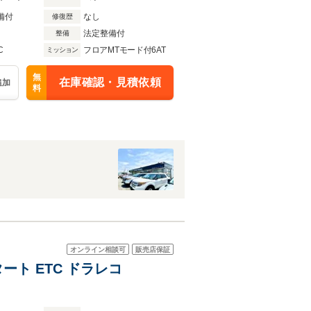
備付
なし
修復歴
法定整備付
整備
C
フロアMTモード付6AT
ミッション
無
在庫確認・見積依頼
追加
料
オンライン相談可
販売店保証
ート ETC ドラレコ