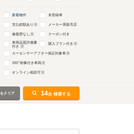
新着物件
未登録車
支払総額あり
メーカー系販売店
修復歴なし
クーポン付き
車両品質評価書
購入プラン付き
付き
カーセンサーアフター保証対象車
360
°画像付き車両
オンライン相談可
14
件をクリア
台 検索する