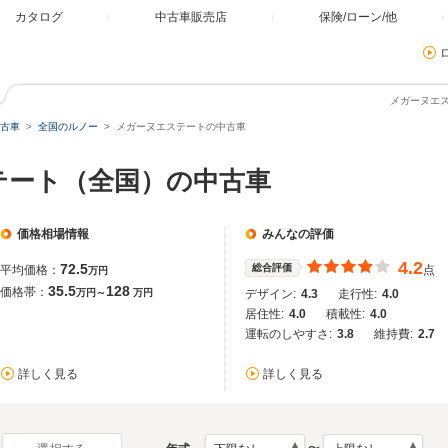
カタログ
中古車販売店
保険/ローン/他
メガーヌエ
古車
全国のルノー
メガーヌエステートの中古車
テート（全国）の中古車
価格相場情報
みんなの評価
4.2
72.5
総合評価
平均価格：
点
万円
35.5
128
価格帯：
万円～
万円
デザイン:
4.3
走行性:
4.0
居住性:
4.0
積載性:
4.0
運転のしやすさ:
3.8
維持費:
2.7
詳しく見る
詳しく見る