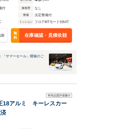
備付
なし
修復歴
法定整備付
整備
C
フロアMTモード付6AT
ミッション
無
在庫確認・見積依頼
追加
料
：「サマーセール」開催のご
車両品質評価書付
純正18アルミ キーレスカー
換済