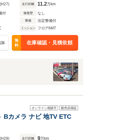
11.2
(H27)
万km
走行距離
備付
なし
修復歴
法定整備付
整備
C
フロア6MT
ミッション
無
在庫確認・見積依頼
追加
料
オンライン相談可
販売店保証
カメラ ナビ 地TV ETC
9
(H29)
万km
走行距離