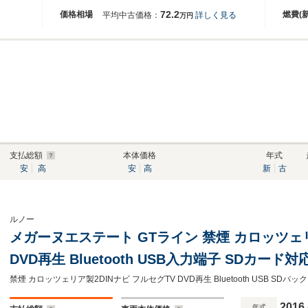
72.2
価格相場
燃費(
平均中古価格：
詳しく見る
万円
支払総額
本体価格
年式
安
高
安
高
新
古
ルノー
メガーヌエステート GTライン 禁煙 カロッツェリ
DVD再生 Bluetooth USB入力端子 SDカー
ーセンサー 前後ドライブレコーダー ハーフレザ
2016
年式