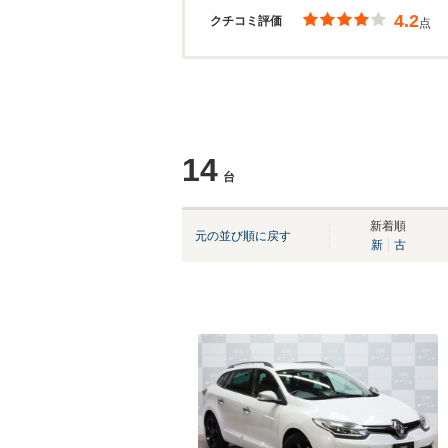
4.2
クチコミ評価
点
14
台
新着順
元の並び順に戻す
新
古