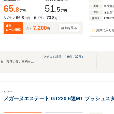
65
51
車検整
車検
.8
.5
万円
万円
保証付
保証
66.8
73.8
A
プラン
B
プラン
万円
万円
1200C
排気量
通常
7,200
詳細を見る
月々
円
ローン価格
お気に入り
クチコミ評価：
4.9
点（
37
件）
弊社が自信を持ってオススメする、程度の良い車輌を低価格にて掲載中！！
ルノー
メガーヌエステート GT220 6速MT プッシュスタ