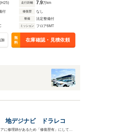
7.9
(H25)
万km
走行距離
備付
なし
修復歴
法定整備付
整備
C
フロア6MT
ミッション
無
在庫確認・見積依頼
追加
料
0PS 地デジナビ ドラレコ
GT220 6MTターボ 純正18インチアルミ カロッツェリア地デジナビリアフロアに修理跡があるため「修復歴有」にしていますがキレイに修理されており何も問題ありません