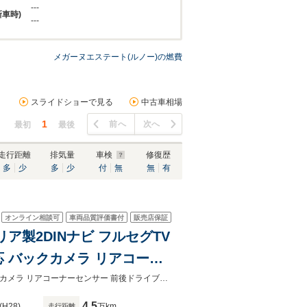
---
新車時)
---
メガーヌエステート(ルノー)の燃費
スライドショーで見る
中古車相場
1
前へ
次へ
最初
最後
走行距離
排気量
車検
修復歴
多
少
多
少
付
無
無
有
オンライン相談可
車両品質評価書付
販売店保証
ア製2DINナビ フルセグTV
ド対応 バックカメラ リアコーナ
ースポーツシート 17AW
禁煙 カロッツェリア製2DINナビ フルセグTV DVD再生 Bluetooth USB SDバックカメラ リアコーナーセンサー 前後ドライブレコーダー ハーフレザースポーツシート 17AW
4.5
(H28)
万km
走行距離