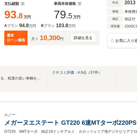
2013
年式
支払総額
車両本体価格
93
79
車検整
車検
.8
.5
万円
万円
保証付
保証
94.8
103.8
A
プラン
B
プラン
万円
万円
2000C
排気量
通常
10,300
詳細を見る
月々
円
ローン価格
お気に入り
クチコミ評価：
4.9
点（
37
件）
弊社が自信を持ってオススメする、程度の良い車輌を低価格にて掲載中！！
ルノー
メガーヌエステート GT220 6速MTターボ22