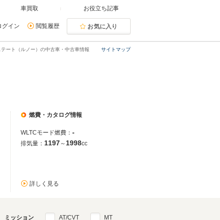
車買取
お役立ち記事
ログイン
閲覧履歴
お気に入り
ステート（ルノー）の中古車・中古車情報
サイトマップ
燃費・カタログ情報
-
WLTCモード燃費：
1197
1998
排気量：
～
cc
詳しく見る
ミッション
AT/CVT
MT