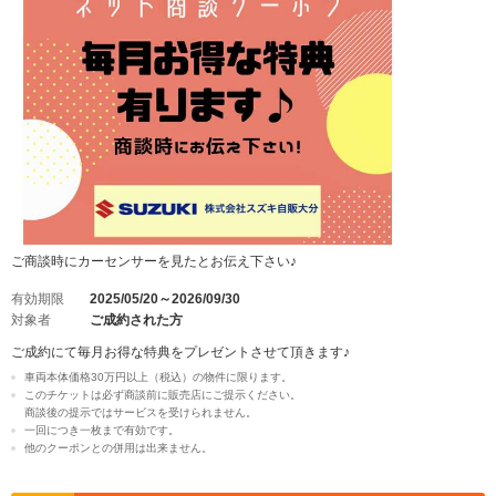
ご商談時にカーセンサーを見たとお伝え下さい♪
有効期限
2025/05/20～2026/09/30
対象者
ご成約された方
ご成約にて毎月お得な特典をプレゼントさせて頂きます♪
車両本体価格30万円以上（税込）の物件に限ります。
このチケットは必ず商談前に販売店にご提示ください。
商談後の提示ではサービスを受けられません。
一回につき一枚まで有効です。
他のクーポンとの併用は出来ません。