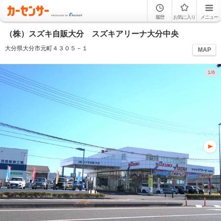
履歴
お気に入り
メニュー
（株）スズキ自販大分 スズキアリーナ大分中央
大分県大分市元町４３０５－１
MAP
1/6