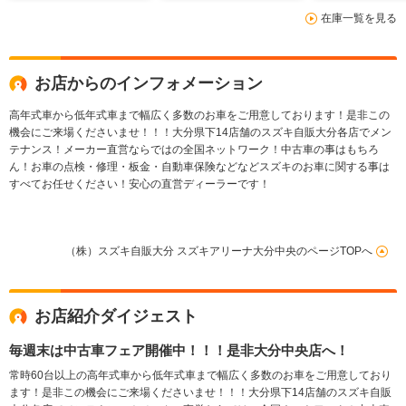
機能 衝突安全ボデ
能 衝突安全
在庫一覧を見る
ィ 盗難防止システム
盗難防止シス
ダプティブク
ントロール
お店からのインフォメーション
高年式車から低年式車まで幅広く多数のお車をご用意しております！是非この
機会にご来場くださいませ！！！大分県下14店舗のスズキ自販大分各店でメン
テナンス！メーカー直営ならではの全国ネットワーク！中古車の事はもちろ
ん！お車の点検・修理・板金・自動車保険などなどスズキのお車に関する事は
すべてお任せください！安心の直営ディーラーです！
（株）スズキ自販大分 スズキアリーナ大分中央のページTOPへ
お店紹介ダイジェスト
毎週末は中古車フェア開催中！！！是非大分中央店へ！
常時60台以上の高年式車から低年式車まで幅広く多数のお車をご用意しており
ます！是非この機会にご来場くださいませ！！！大分県下14店舗のスズキ自販