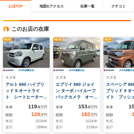
お店TOP
地図&アクセス
在庫一覧
クチコミ
このお店の在庫
NEW
NEW
NEW
スズキ
スズキ
スズキ
アルト 660 ハイブリ
エブリイ 660 ジョイ
スペーシア 66
ッド S オートライ
ン ターボ ハイルーフ
ブリッド X オ
ト シートヒーター
バックカメラ オート
イト プッシ
スズキセーフティーサ
ライト Bluetooth
ト シートヒ
119
153
1
本体
.0
万円
本体
.0
万円
本体
ポート アイドリング
スライドドア プッシ
オートエアコ
128
162
総額
万円
総額
万円
総額
ストップ 横滑り防止
ュスタート シートヒ
キセーフティ
年式
2026
年
年式
2026
年
年式
機能 衝突安全ボディ
ーター アイドリング
ト アイドリ
走行
198
km
走行
519
km
走行
ストップ 横滑り防止
ップ 横滑り