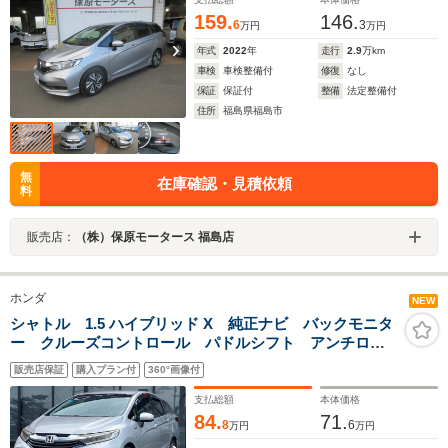
159.
146.
6
3
万円
万円
年式
2022
年
走行
2.9
万km
車検
車検整備付
修復
なし
保証
保証付
整備
法定整備付
住所
福島県福島市
無
在庫確認・見積依頼
料
販売店：
（株）保原モータース 福島店
ホンダ
NEW
シャトル 1.5 ハイブリッド X 純正ナビ バックモニタ
ー クルーズコントロール パドルシフト アンチロッ
クブレーキシステム 横滑り防止装置 スマートキー
販売店保証
購入プラン付
360°画像付
ETC LEDヘッドライト オートライト フルセグTV
Bluetooth USB CD DVD再生
支払総額
本体価格
84.
71.
8
6
万円
万円