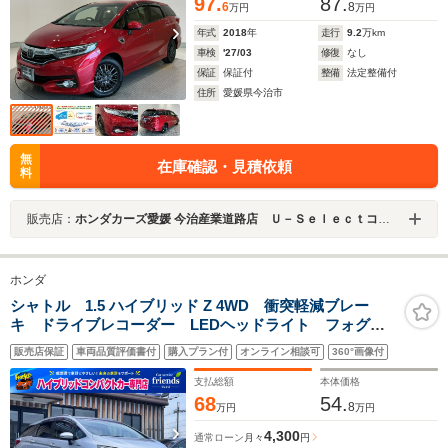
97.
87.
6
8
万円
万円
年式
2018
年
走行
9.2
万km
車検
'27/03
修復
なし
保証
保証付
整備
法定整備付
住所
愛媛県今治市
無
在庫確認・見積依頼
料
販売店：
ホンダカーズ愛媛 今治産業道路店 Ｕ－Ｓｅｌｅｃｔコーナー（認定中古車取扱店）
ホンダ
シャトル 1.5 ハイブリッド Z 4WD 衝突軽減ブレー
キ ドライブレコーダー LEDヘッドライト フォグラ
イト クルーズコントロール シートヒーター パドル
販売店保証
車両品質評価書付
購入プラン付
オンライン相談可
360°画像付
シフト 純正アルミホイール 保証付
支払総額
本体価格
68
54.
8
万円
万円
4,300
通常ローン
月々
円