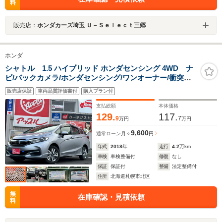
料
販売店：
ホンダカーズ埼玉 Ｕ－Ｓｅｌｅｃｔ三郷
ホンダ
シャトル 1.5 ハイブリッド ホンダセンシング 4WD ナ
ビ/バックカメラ/ホンダセンシング/ワンオーナー/衝突被
害軽減ブレーキ/アダプティブクルーズコントロール/コン
販売店保証
車両品質評価書付
購入プラン付
フォートビューパッケージ/スマートキーシステム/アップ
ルあんしんライト保証1年付き/車検整備付き
支払総額
本体価格
129.
117.
9
7
万円
万円
9,600
通常ローン
月々
円
年式
2018
年
走行
4.2
万km
車検
車検整備付
修復
なし
保証
保証付
整備
法定整備付
住所
北海道札幌市北区
無
在庫確認・見積依頼
料