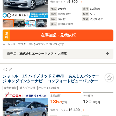
9,800
通常ローン
月々
円
年式
2015
年
走行
9.2
万km
車検
車検整備付
修復
なし
保証
保証付
整備
法定整備付
住所
宮城県大崎市
無
在庫確認・見積依頼
料
カーセンサーアフター保証がAプランに付いています
販売店：
株式会社エーシーネクスト 大崎店
ホンダ
シャトル 1.5 ハイブリッド Z 4WD あんしんパッケー
ジ ホンダインターナビ コンフォートビューパッケージ
LEDヘッドライト フロントフォグランプ プラズマクラス
販売店保証
購入プラン付
オンライン相談可
ター付オートエアコン シートヒーター 横滑り防止装置 バ
ックカメラ スマートキー
支払総額
本体価格
135.
120.
9
8
万円
万円
16,400
通常ローン
月々
円