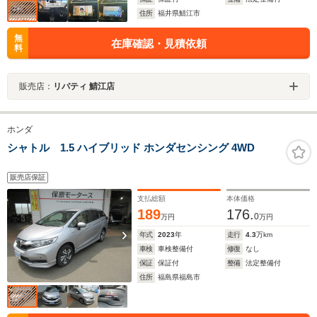
住所
福井県鯖江市
無
在庫確認・見積依頼
料
販売店：
リバティ 鯖江店
ホンダ
シャトル 1.5 ハイブリッド ホンダセンシング 4WD
販売店保証
支払総額
本体価格
189
176.
0
万円
万円
年式
2023
年
走行
4.3
万km
車検
車検整備付
修復
なし
保証
保証付
整備
法定整備付
住所
福島県福島市