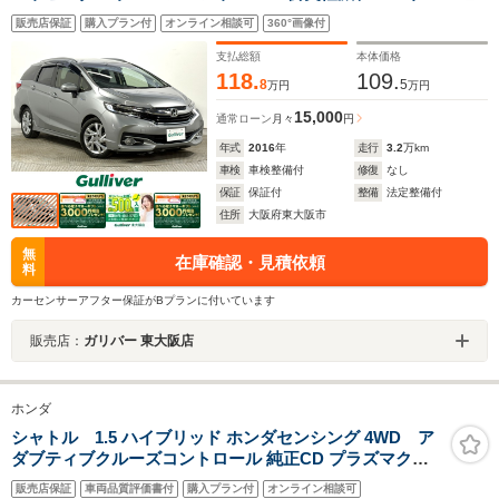
ートライト LEDヘッドライト スマートキー プッシュスタ
販売店保証
購入プラン付
オンライン相談可
360°画像付
ート オートエアコン ドライブレコーダー ETC
支払総額
本体価格
118.
109.
8
5
万円
万円
15,000
通常ローン
月々
円
年式
2016
年
走行
3.2
万km
車検
車検整備付
修復
なし
保証
保証付
整備
法定整備付
住所
大阪府東大阪市
無
在庫確認・見積依頼
料
カーセンサーアフター保証がBプランに付いています
販売店：
ガリバー 東大阪店
ホンダ
シャトル 1.5 ハイブリッド ホンダセンシング 4WD ア
ダブティブクルーズコントロール 純正CD プラズマクラ
スター付オートエアコン コンフォートビューパッケージ
販売店保証
車両品質評価書付
購入プラン付
オンライン相談可