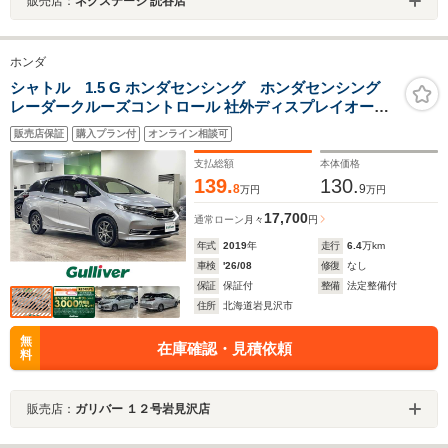
販売店：
ネクステージ 読谷店
ホンダ
シャトル 1.5 G ホンダセンシング ホンダセンシング
レーダークルーズコントロール 社外ディスプレイオーデ
ィオ Bluetooth/AUX/USB/Apple CarPlay バックカメラ
販売店保証
購入プラン付
オンライン相談可
ETC LEDヘッドライト/LEDフォグランプ スマートキー
サマータイヤセット積込み
支払総額
本体価格
139.
130.
8
9
万円
万円
17,700
通常ローン
月々
円
年式
2019
年
走行
6.4
万km
車検
'26/08
修復
なし
保証
保証付
整備
法定整備付
住所
北海道岩見沢市
無
在庫確認・見積依頼
料
販売店：
ガリバー １２号岩見沢店