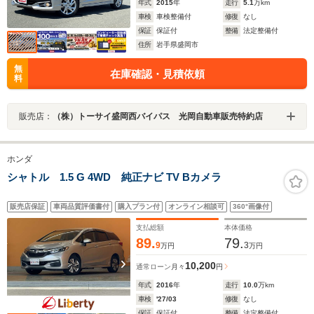
年式
2015
年
走行
5.1
万km
車検
車検整備付
修復
なし
保証
保証付
整備
法定整備付
住所
岩手県盛岡市
無
在庫確認・見積依頼
料
販売店：
（株）トーサイ盛岡西バイパス 光岡自動車販売特約店
ホンダ
シャトル 1.5 G 4WD 純正ナビ TV Bカメラ
販売店保証
車両品質評価書付
購入プラン付
オンライン相談可
360°画像付
支払総額
本体価格
89.
79.
9
3
万円
万円
10,200
通常ローン
月々
円
年式
2016
年
走行
10.0
万km
車検
'27/03
修復
なし
保証
保証付
整備
法定整備付