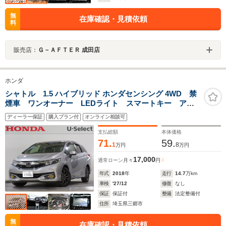
無
在庫確認・見積依頼
料
販売店：
Ｇ－ＡＦＴＥＲ 成田店
ホンダ
シャトル 1.5 ハイブリッド ホンダセンシング 4WD 禁
煙車 ワンオーナー LEDライト スマートキー アル
ミ メモリーナビ リヤカメラ フルセグ CD DVD
ディーラー保証
購入プラン付
オンライン相談可
BT Mサーバー ETC 前方ドラレコ 当社点検実施車
支払総額
本体価格
71.
59.
1
8
万円
万円
17,000
通常ローン
月々
円
年式
2018
年
走行
14.7
万km
車検
'27/12
修復
なし
保証
保証付
整備
法定整備付
住所
埼玉県三郷市
無
在庫確認・見積依頼