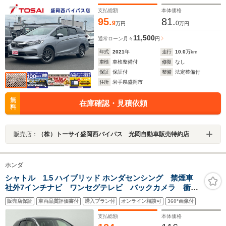
社外16インチアルミホイール スマートキーシステム シル
バー加飾付ウレタンステアリング 横滑り防止
支払総額
本体価格
95.
81.
9
0
万円
万円
11,500
通常ローン
月々
円
年式
2021
年
走行
10.0
万km
車検
車検整備付
修復
なし
保証
保証付
整備
法定整備付
住所
岩手県盛岡市
無
在庫確認・見積依頼
料
販売店：
（株）トーサイ盛岡西バイパス 光岡自動車販売特約店
ホンダ
シャトル 1.5 ハイブリッド ホンダセンシング 禁煙車
社外7インチナビ ワンセグテレビ バックカメラ 衝突
軽減システム 踏み間違い防止装置 レーダークルーズ
販売店保証
車両品質評価書付
購入プラン付
オンライン相談可
360°画像付
コントロール レーンキープアシスト 横滑り防止装
置 前方ドライブレコーダー オートライト
支払総額
本体価格