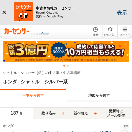
中古車情報カーセンサー
表示
Recruit Co., Ltd.
無料 － Google Play
履歴
お気に入り
メニュー
シャトル・シルバー［銀］の中古車・中古車情報
ホンダ シャトル シルバー系
一覧から探す
地図から探す
更新時に
187
絞り込み
並べ替え
台
メール受信
ホンダ
PR