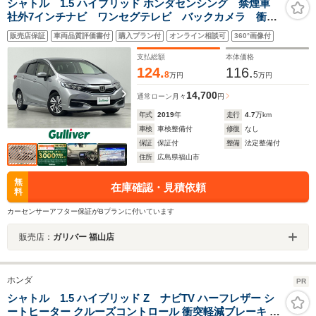
シャトル 1.5 ハイブリッド ホンダセンシング 禁煙車
社外7インチナビ ワンセグテレビ バックカメラ 衝突
軽減システム 踏み間違い防止装置 レーダークルーズ
販売店保証
車両品質評価書付
購入プラン付
オンライン相談可
360°画像付
コントロール レーンキープアシスト 横滑り防止装
置 前方ドライブレコーダー オートライト
支払総額
本体価格
124.
116.
8
5
万円
万円
14,700
通常ローン
月々
円
年式
2019
年
走行
4.7
万km
車検
車検整備付
修復
なし
保証
保証付
整備
法定整備付
住所
広島県福山市
無
在庫確認・見積依頼
料
カーセンサーアフター保証がBプランに付いています
販売店：
ガリバー 福山店
ホンダ
PR
シャトル 1.5 ハイブリッド Z ナビTV ハーフレザー シ
ートヒーター クルーズコントロール 衝突軽減ブレーキ オ