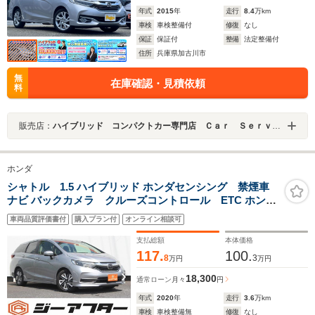
年式
2015
年
走行
8.4
万km
車検
車検整備付
修復
なし
保証
保証付
整備
法定整備付
住所
兵庫県加古川市
無
在庫確認・見積依頼
料
販売店：
ハイブリッド コンパクトカー専門店 Ｃａｒ Ｓｅｒｖｉｃｅ ＦＲＩＥＮＤＳ 加古川店
ホンダ
シャトル 1.5 ハイブリッド ホンダセンシング 禁煙車
ナビ バックカメラ クルーズコントロール ETC ホンダ
センシング プラズマクラスターエアコン IRカットガ
車両品質評価書付
購入プラン付
オンライン相談可
ラス 電動格納式ミラー レーンアシスト オートライ
ト
支払総額
本体価格
117.
100.
8
3
万円
万円
18,300
通常ローン
月々
円
年式
2020
年
走行
3.6
万km
車検
車検整備無
修復
なし