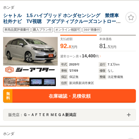
ホンダ
シャトル 1.5 ハイブリッド ホンダセンシング 禁煙車
社外ナビ TV視聴 アダプティブクルーズコントロー
ル Bluetooth接続 レーンキープアシスト バックカメ
車両品質評価書付
購入プラン付
オンライン相談可
360°画像付
ラ オートライト 衝突軽減ブレーキ 電動格納ミラ
ー キーレスエントリー
支払総額
本体価格
92.
81.
8
5
万円
万円
14,400
通常ローン
月々
円
年式
2020
年
走行
7.1
万km
車検
'27/09
修復
なし
保証
保証無
整備
法定整備無
住所
新潟県新潟市東区
無
在庫確認・見積依頼
料
販売店：
Ｇ－ＡＦＴＥＲ ＭＥＧＡ新潟店
ホンダ