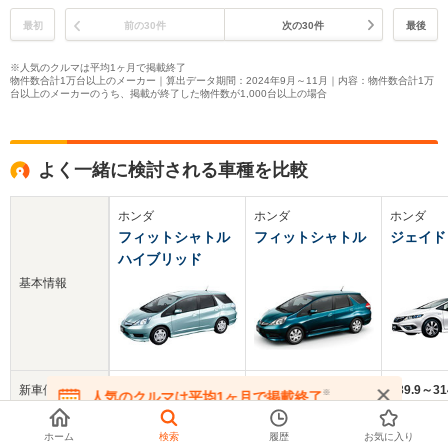
最初
前の30件
次の30件
最後
※人気のクルマは平均1ヶ月で掲載終了
物件数合計1万台以上のメーカー｜算出データ期間：2024年9月～11月｜内容：物件数合計1万
台以上のメーカーのうち、掲載が終了した物件数が1,000台以上の場合
よく一緒に検討される車種を比較
ホンダ
ホンダ
ホンダ
フィットシャトル
フィットシャトル
ジェイド
ハイブリッド
基本情報
新車価格
181～233万円
161～209.8万円
239.9～3
※
人気のクルマは平均1ヶ月で掲載終了
在庫が無くなる前にお問い合わせください
中古車
ホーム
検索
履歴
お気に入り
43.2万円
51.4万円
116.2万円
平均価格