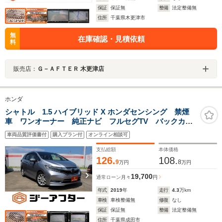
保証
保証無
整備
法定整備無
住所
千葉県木更津市
無
在庫確認・見積依頼
料
販売店：
Ｇ－ＡＦＴＥＲ 木更津店
ホンダ
シャトル 1.5 ハイブリッド X ホンダセンシング 禁煙
車 ワンオーナー 純正ナビ フルセグTV バックカメ
ラ シートヒータ― ハーフレザーシート アダプティ
車両品質評価書付
購入プラン付
オンライン相談可
ブクルーズコントロール LEDヘッドライト ETC 衝
突軽減ブレーキシステム
支払総額
本体価格
126.
108.
9
8
万円
万円
19,700
通常ローン
月々
円
年式
2019
年
走行
4.3
万km
車検
車検整備無
修復
なし
保証
保証無
整備
法定整備無
住所
千葉県成田市