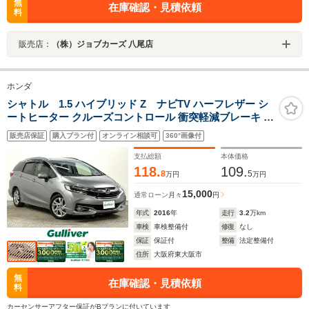
無
在庫確認・見積依頼
料
販売店：
（株）ジョブカーズ 八尾店
ホンダ
シャトル 1.5 ハイブリッド Z ナビTV ハーフレザー シ
ートヒーター クルーズコントロール 衝突軽減ブレーキ オ
ートライト LEDヘッドライト スマートキー プッシュスタ
販売店保証
購入プラン付
オンライン相談可
360°画像付
ート オートエアコン ドライブレコーダー ETC
支払総額
本体価格
118.
109.
8
5
万円
万円
15,000
通常ローン
月々
円
年式
2016
年
走行
3.2
万km
車検
車検整備付
修復
なし
保証
保証付
整備
法定整備付
住所
大阪府東大阪市
無
在庫確認・見積依頼
料
カーセンサーアフター保証がBプランに付いています