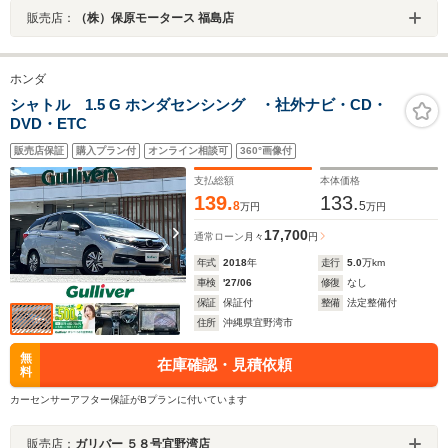
販売店：
（株）保原モータース 福島店
ホンダ
シャトル 1.5 G ホンダセンシング ・社外ナビ・CD・
DVD・ETC
販売店保証
購入プラン付
オンライン相談可
360°画像付
支払総額
本体価格
139.
133.
8
5
万円
万円
17,700
通常ローン
月々
円
年式
2018
年
走行
5.0
万km
車検
'27/06
修復
なし
保証
保証付
整備
法定整備付
住所
沖縄県宜野湾市
無
在庫確認・見積依頼
料
カーセンサーアフター保証がBプランに付いています
販売店：
ガリバー ５８号宜野湾店