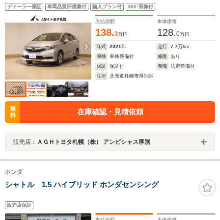
ディーラー保証
車両品質評価書付
購入プラン付
360°画像付
支払総額
本体価格
138.
128.
3
0
万円
万円
年式
2021
年
走行
7.7
万km
車検
車検整備付
修復
あり
保証
保証付
整備
法定整備付
住所
北海道札幌市厚別区
無
在庫確認・見積依頼
料
販売店：
ＡＧＨトヨタ札幌（株） アンビシャス厚別
ホンダ
シャトル 1.5 ハイブリッド ホンダセンシング
販売店保証
支払総額
本体価格