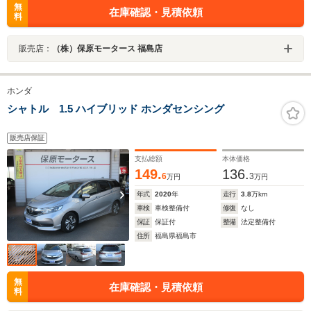
無
在庫確認・見積依頼
料
販売店：
（株）保原モータース 福島店
ホンダ
シャトル 1.5 ハイブリッド ホンダセンシング
販売店保証
支払総額
本体価格
149.
136.
6
3
万円
万円
年式
2020
年
走行
3.8
万km
車検
車検整備付
修復
なし
保証
保証付
整備
法定整備付
住所
福島県福島市
無
在庫確認・見積依頼
料