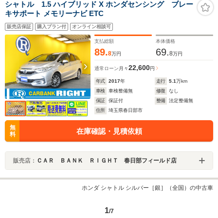
シャトル 1.5 ハイブリッド X ホンダセンシング ブレー
キサポート メモリーナビ ETC
販売店保証
購入プラン付
オンライン相談可
支払総額
本体価格
89.
69.
8
8
万円
万円
22,600
通常ローン
月々
円
年式
2017
年
走行
5.1
万km
車検
車検整備無
修復
なし
保証
保証付
整備
法定整備無
住所
埼玉県春日部市
無
在庫確認・見積依頼
料
販売店：
ＣＡＲ ＢＡＮＫ ＲＩＧＨＴ 春日部フィールド店
ホンダ シャトル シルバー［銀］（全国）の中古車
1
/7