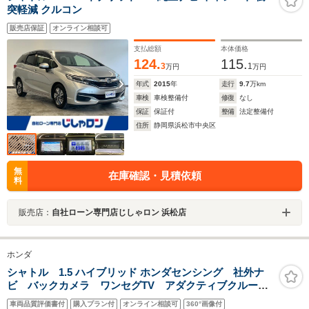
突軽減 クルコン
販売店保証
オンライン相談可
支払総額
本体価格
124.
115.
3
1
万円
万円
年式
2015
年
走行
9.7
万km
車検
車検整備付
修復
なし
保証
保証付
整備
法定整備付
住所
静岡県浜松市中央区
無
在庫確認・見積依頼
料
販売店：
自社ローン専門店じしゃロン 浜松店
ホンダ
シャトル 1.5 ハイブリッド ホンダセンシング 社外ナ
ビ バックカメラ ワンセグTV アダクティブクルーズ
コントロール オートライト レーンキープアシスト
車両品質評価書付
購入プラン付
オンライン相談可
360°画像付