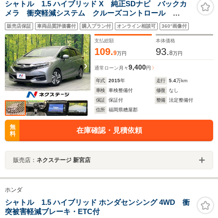
シャトル 1.5 ハイブリッド X 純正SDナビ バックカ
メラ 衝突軽減システム クルーズコントロール
ETC 禁煙車 ハーフレザーシート スマートキー
販売店保証
車両品質評価書付
購入プラン付
オンライン相談可
360°画像付
LEDヘッド オートライト オートエアコン
Bluetooth CD
支払総額
本体価格
109.
93.
9
8
万円
万円
9,400
通常ローン
月々
円
年式
2015
年
走行
5.4
万km
車検
車検整備付
修復
なし
保証
保証付
整備
法定整備付
住所
福岡県糟屋郡
無
在庫確認・見積依頼
料
販売店：
ネクステージ 新宮店
ホンダ
シャトル 1.5 ハイブリッド ホンダセンシング 4WD 衝
突被害軽減ブレーキ・ETC付