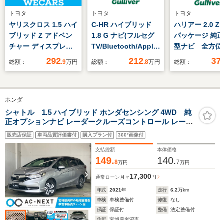
トヨタ
トヨタ
トヨタ
ヤリスクロス 1.5 ハイ
C-HR ハイブリッド
ハリアー 2.0 
ブリッド Z アドベン
1.8 G ナビ(フルセグ
パッケージ 純正
チャー ディスプレイ
TV/Bluetooth/AppleCarPlay/AndroidAu
型ナビ 全方
オーディオ+ナビ8イ
パノラミックビューモ
ラ JBLサウ
292
212
3
総額：
.9
万円
総額：
.8
万円
総額：
ンチ/衝突安全装置/シ
ニター/Toyota Safety
ジタルインナ
ートヒーター/パノラ
Sense/プリクラッシ
ー ETC2.0
ミックビューモニタ
ュセーフティ/レーン
シート パワ
ホンダ
ー/車線逸脱防止支援
トレーシングアシスト
ト シートヒ
システム/シート ハー
[LTA]/オートマチック
ステヒータ
シャトル 1.5 ハイブリッド ホンダセンシング 4WD 純
正オプションナビ レーダークルーズコントロール レーン
フレザー/ヘッドラン
ハイビーム[AHB]
BSM レーダ
キープ 車線逸脱警報 バックカメラ ワイパーデアイサー
プ LED/ETC
コン 衝突被
販売店保証
車両品質評価書付
購入プラン付
360°画像付
衝突被害軽減ブレーキ 横滑り防止 スマートキー ビルドイ
ステム
ンETC Bluetooth
支払総額
本体価格
149.
140.
8
7
万円
万円
17,300
通常ローン
月々
円
年式
2021
年
走行
6.2
万km
車検
車検整備付
修復
なし
保証
保証付
整備
法定整備付
住所
宮城県岩沼市