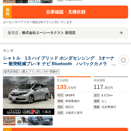
無
在庫確認・見積依頼
料
カーセンサーアフター保証がBプランに付いています
販売店：
株式会社エーシーネクスト 岩沼店
ホンダ
シャトル 1.5 ハイブリッド ホンダセンシング 1オーナ
ー 衝突軽減ブレ-キ ナビ Bluetooth ハバックカメラ エ
ンジンプッシュスタート スマートキー クルーズコン
販売店保証
購入プラン付
360°画像付
トロール 前後ドライブレコーダー プライバシーガラ
ス ETC 電動格納ミラー
支払総額
本体価格
133.
117.
5
8
万円
万円
年式
2019
年
走行
2.1
万km
車検
車検整備付
修復
なし
保証
保証付
整備
法定整備付
住所
大阪府八尾市