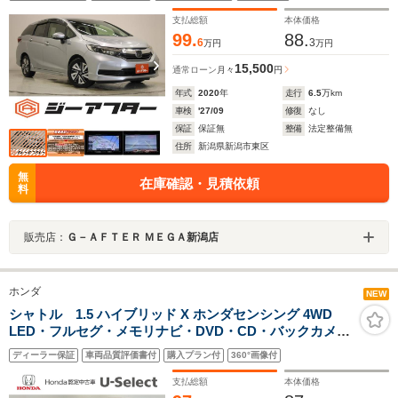
アイドリングストップ Bluetooth接続 USB入力端子
電動格納ミラー
支払総額
本体価格
99.
88.
6
3
万円
万円
15,500
通常ローン
月々
円
年式
2020
年
走行
6.5
万km
車検
'27/09
修復
なし
保証
保証無
整備
法定整備無
住所
新潟県新潟市東区
無
在庫確認・見積依頼
料
販売店：
Ｇ－ＡＦＴＥＲ ＭＥＧＡ新潟店
ホンダ
NEW
シャトル 1.5 ハイブリッド X ホンダセンシング 4WD
LED・フルセグ・メモリナビ・DVD・CD・バックカメ
ラ・スマートキー・シートヒーター・リモコンエンジン
ディーラー保証
車両品質評価書付
購入プラン付
360°画像付
スターター
支払総額
本体価格