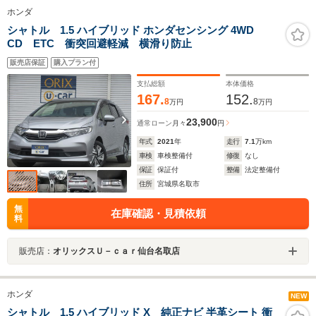
ホンダ
シャトル 1.5 ハイブリッド ホンダセンシング 4WD
CD ETC 衝突回避軽減 横滑り防止
販売店保証
購入プラン付
支払総額
本体価格
167.
152.
8
8
万円
万円
23,900
通常ローン
月々
円
年式
2021
年
走行
7.1
万km
車検
車検整備付
修復
なし
保証
保証付
整備
法定整備付
住所
宮城県名取市
無
在庫確認・見積依頼
料
販売店：
オリックスＵ－ｃａｒ仙台名取店
ホンダ
NEW
シャトル 1.5 ハイブリッド X 純正ナビ 半革シート 衝