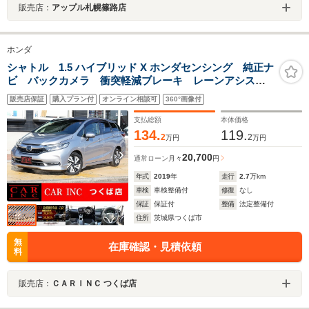
販売店：
アップル札幌篠路店
ホンダ
シャトル 1.5 ハイブリッド X ホンダセンシング 純正ナ
ビ バックカメラ 衝突軽減ブレーキ レーンアシス
ト レーダークルーズコントロール パドルシフト ハ
販売店保証
購入プラン付
オンライン相談可
360°画像付
ーフレザーシート シートヒーター ビルトインETC
LEDヘッドライト パドルシフト
支払総額
本体価格
134.
119.
2
2
万円
万円
20,700
通常ローン
月々
円
年式
2019
年
走行
2.7
万km
車検
車検整備付
修復
なし
保証
保証付
整備
法定整備付
住所
茨城県つくば市
無
在庫確認・見積依頼
料
販売店：
ＣＡＲＩＮＣ つくば店