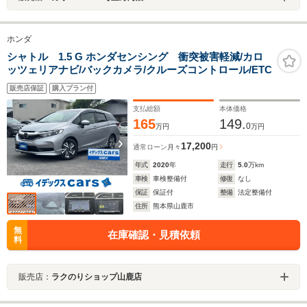
ホンダ
シャトル 1.5 G ホンダセンシング 衝突被害軽減/カロ
ッツェリアナビ/バックカメラ/クルーズコントロール/ETC
販売店保証
購入プラン付
支払総額
本体価格
165
149.
0
万円
万円
17,200
通常ローン
月々
円
年式
2020
年
走行
5.0
万km
車検
車検整備付
修復
なし
保証
保証付
整備
法定整備付
住所
熊本県山鹿市
無
在庫確認・見積依頼
料
販売店：
ラクのりショップ山鹿店