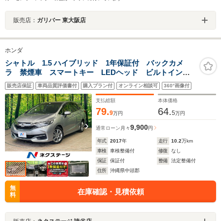
販売店：
ガリバー 東大阪店
ホンダ
シャトル 1.5 ハイブリッド 1年保証付 バックカメ
ラ 禁煙車 スマートキー LEDヘッド ビルトイン
ETC 純正16インチアルミ オートライト オートエア
販売店保証
車両品質評価書付
購入プラン付
オンライン相談可
360°画像付
コン Bluetooth CD DVD再生
支払総額
本体価格
79.
64.
9
5
万円
万円
9,900
通常ローン
月々
円
年式
2017
年
走行
10.2
万km
車検
車検整備付
修復
なし
保証
保証付
整備
法定整備付
住所
沖縄県中頭郡
無
在庫確認・見積依頼
料