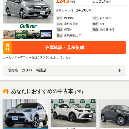
124.
116.
8
5
万円
万円
14,700
通常ローン
月々
円
年式
2019
年
走行
4.7
万km
車検
車検整備付
修復
なし
保証
保証付
整備
法定整備付
住所
広島県福山市
無
在庫確認・見積依頼
料
カーセンサーアフター保証がBプランに付いています
販売店：
ガリバー 福山店
あなたにおすすめの中古車
［PR］