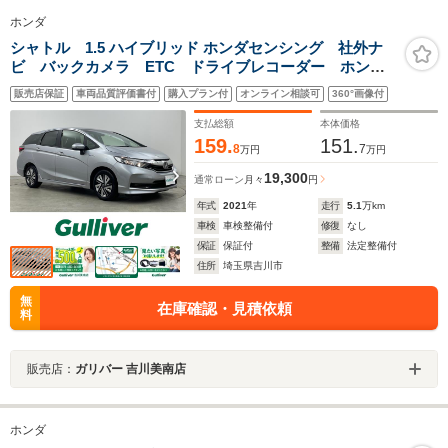
ホンダ
シャトル 1.5 ハイブリッド ホンダセンシング 社外ナ
ビ バックカメラ ETC ドライブレコーダー ホンダ
センシング アダプティブクルーズコントロール ステ
販売店保証
車両品質評価書付
購入プラン付
オンライン相談可
360°画像付
アリングスイッチ 電動格納ミラー 純正マット プッ
シュスタート スマートキー オートライト
支払総額
本体価格
159.
151.
8
7
万円
万円
19,300
通常ローン
月々
円
年式
2021
年
走行
5.1
万km
車検
車検整備付
修復
なし
保証
保証付
整備
法定整備付
住所
埼玉県吉川市
無
在庫確認・見積依頼
料
販売店：
ガリバー 吉川美南店
ホンダ