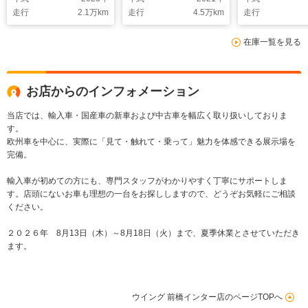
Burmesterサラウンド
タ- ベンチレーショ
ー ACCクル
走行
2.1
万km
走行
4.5
万km
走行
システム レーダーセ
ン ディスプレイオー
ントロール L
ーフティ サンルー
ディオ ヘッドアップ
ドライト
在庫一覧を見る
フ 純正ナビ TV
ディスプレイ Pトラ
全方位カメラ 20イ
ンク フルレザーシー
ンチAW
トシート
お店からのインフォメーション
当店では、輸入車・国産車の新車および中古車を幅広く取り扱いしておりま
す。
欧州車を中心に、実際に「見て・触れて・乗って」魅力を体感できる展示場を
完備。
輸入車が初めての方にも、専門スタッフがわかりやすく丁寧にサポートしま
す。店頭にないお車も理想の一台をお探ししますので、どうぞお気軽にご相談
ください。
２０２６年 8月13日（木）～8月18日（火）まで、夏季休業とさせていただき
ます。
ウイング 前橋インター店のページTOPへ