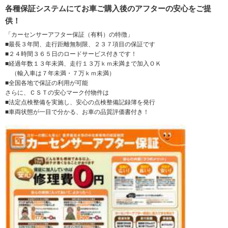
各種保証システムにてお車ご購入後のアフターの安心をご提
供！
「カーセンサーアフター保証（有料）の特徴」
■最長３年間、走行距離無制限、２３７項目の保証です
■２４時間３６５日のロードサービス付きです！
■経過年数１３年未満、走行１３万ｋｍ未満まで加入ＯＫ
（輸入車は７年未満・７万ｋｍ未満）
■全国各地で保証の利用が可能
さらに、ＣＳＴの安心マーク付物件は
■法定点検整備を実施し、安心の点検整備記録簿を発行
■車両状態が一目で分かる、お車の品質評価書付き！