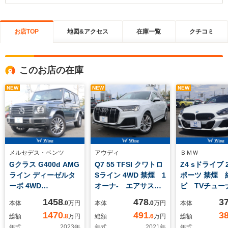
お店TOP
地図&アクセス
在庫一覧
クチコミ
このお店の在庫
NEW
NEW
NEW
メルセデス・ベンツ
アウディ
ＢＭＷ
Gクラス G400d AMG
Q7 55 TFSI クワトロ
Z4 sドライブ 2
ライン ディーゼルタ
Sライン 4WD 禁煙 1
ポーツ 禁煙 
ーボ 4WD
オーナ- エアサスペ
ビ TVチューナ
manufakturプログラ
ンション 純正ナビ
ワーシート 
1458
478
3
本体
.0
万円
本体
.0
万円
本体
ム・プラス ラグジュ
TV メモリ付きパワ
レイオーディオ
1470
491
3
総額
.8
万円
総額
.6
万円
総額
アリーパッケージ
ーシート シートヒー
トヒータ- フ
年式
2023
年
年式
2021
年
年式