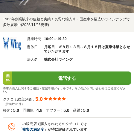
1983年創業以来の信頼と実績！良質な輸入車・国産車を幅広いラインナップで
多数展示中(2025/11/26更新)
営業時間
10:00～19:30
定休日
月曜日 ※８月１３日～８月１８日は夏季休業とさせ
ていただきます
法人名
株式会社ウイング
無
電話する
料
※車の購入に関するご相談・確認専用ダイヤルです。その他のお問い合わせはご遠慮くださ
い。
5.0
クチコミ総合評価：
（投稿数36件）
5.0
4.8
5.0
5.0
接客 :
雰囲気 :
アフター :
品質 :
この販売店で購入された方のクチコミでは
「
接客の満足度
」が特に評価されています