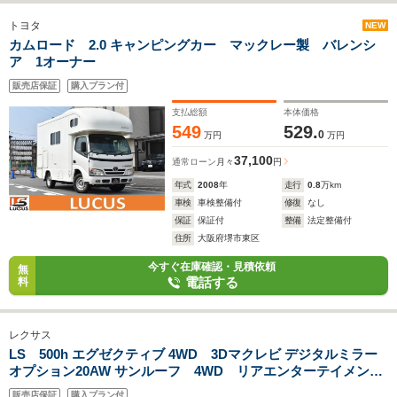
トヨタ
NEW
カムロード 2.0 キャンピングカー マックレー製 バレンシ
ア 1オーナー
販売店保証
購入プラン付
支払総額
本体価格
549
529.
0
万円
万円
37,100
通常ローン
月々
円
年式
2008
年
走行
0.8
万km
車検
車検整備付
修復
なし
保証
保証付
整備
法定整備付
住所
大阪府堺市東区
今すぐ在庫確認・見積依頼
無
電話する
料
レクサス
LS 500h エグゼクティブ 4WD 3Dマクレビ デジタルミラー
オプション20AW サンルーフ 4WD リアエンターテイメン
ト ワンオーナー 点検記録簿
販売店保証
購入プラン付