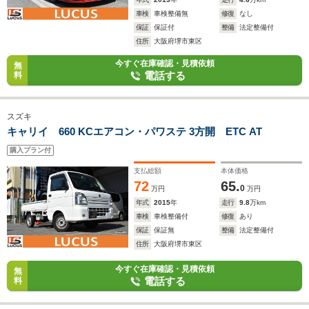
車検
車検整備無
修復
なし
保証
保証付
整備
法定整備付
住所
大阪府堺市東区
今すぐ在庫確認・見積依頼
無
電話する
料
スズキ
キャリイ 660 KCエアコン・パワステ 3方開 ETC AT
購入プラン付
支払総額
本体価格
72
65.
0
万円
万円
年式
2015
年
走行
9.8
万km
車検
車検整備付
修復
あり
保証
保証無
整備
法定整備付
住所
大阪府堺市東区
今すぐ在庫確認・見積依頼
無
電話する
料