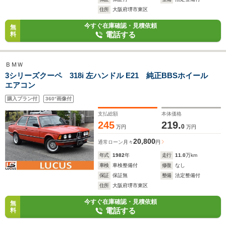
住所
大阪府堺市東区
今すぐ在庫確認・見積依頼
無
電話する
料
ＢＭＷ
3シリーズクーペ 318i 左ハンドル E21 純正BBSホイール
エアコン
購入プラン付
360°画像付
支払総額
本体価格
245
219.
0
万円
万円
20,800
通常ローン
月々
円
年式
1982
年
走行
11.0
万km
車検
車検整備付
修復
なし
保証
保証無
整備
法定整備付
住所
大阪府堺市東区
今すぐ在庫確認・見積依頼
無
電話する
料