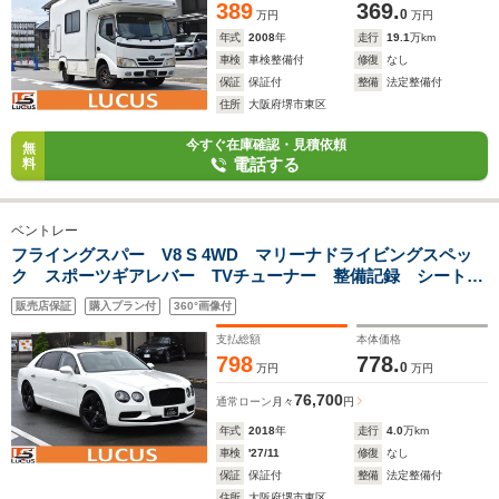
389
369.
0
万円
万円
年式
2008
年
走行
19.1
万km
車検
車検整備付
修復
なし
保証
保証付
整備
法定整備付
住所
大阪府堺市東区
今すぐ在庫確認・見積依頼
無
電話する
料
ベントレー
フライングスパー V8 S 4WD マリーナドライビングスペッ
ク スポーツギアレバー TVチューナー 整備記録 シートヒ
ーター ベンチレーション ドラレコ 正規ディーラー車 ク
販売店保証
購入プラン付
360°画像付
ルコン スライディングルーフ 21インチホイール
支払総額
本体価格
798
778.
0
万円
万円
76,700
通常ローン
月々
円
年式
2018
年
走行
4.0
万km
車検
'27/11
修復
なし
保証
保証付
整備
法定整備付
住所
大阪府堺市東区