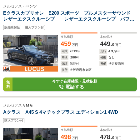
メルセデス・ベンツ
Eクラスカブリオレ E200 スポーツ ブルメスターサウンド
レザーエクスクルーシブ レザーエクスクルーシブ パフュ
ームアトマイザー 360度カメラ ヘッドアップディスプレ
販売店保証
購入プラン付
イ ディストロニック
支払総額
本体価格
459
449.
0
万円
万円
年式
2019
年
走行
4.3
万km
車検
'28/04
修復
なし
保証
保証付
整備
法定整備無
住所
大阪府堺市東区
今すぐ在庫確認・見積依頼
無
電話する
料
メルセデスＡＭＧ
Aクラス A45 S 4マチックプラス エディション1 4WD
購入プラン付
支払総額
本体価格
498
478.
0
万円
万円