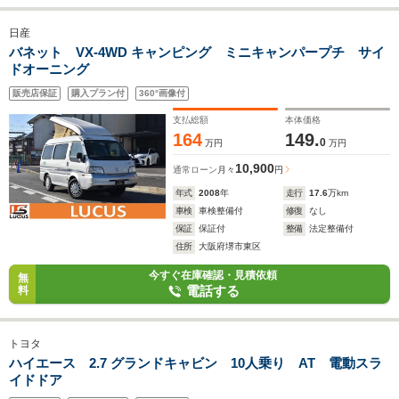
日産
バネット VX-4WD キャンピング ミニキャンパープチ サイ
ドオーニング
販売店保証
購入プラン付
360°画像付
支払総額
本体価格
164
149.
0
万円
万円
10,900
通常ローン
月々
円
年式
2008
年
走行
17.6
万km
車検
車検整備付
修復
なし
保証
保証付
整備
法定整備付
住所
大阪府堺市東区
今すぐ在庫確認・見積依頼
無
電話する
料
トヨタ
ハイエース 2.7 グランドキャビン 10人乗り AT 電動スラ
イドドア