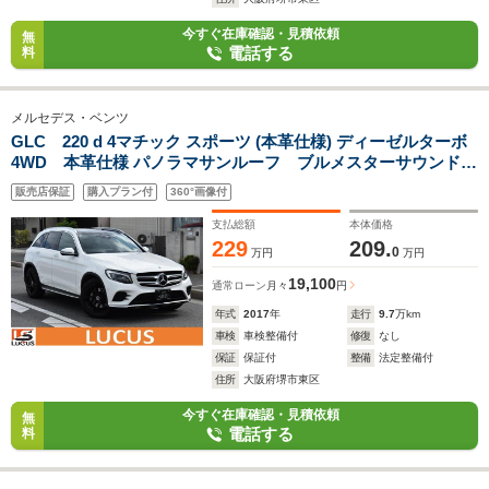
今すぐ在庫確認・見積依頼
無
電話する
料
メルセデス・ベンツ
GLC 220 d 4マチック スポーツ (本革仕様) ディーゼルターボ
4WD 本革仕様 パノラマサンルーフ ブルメスターサウンド
本革シート スポーツ パフュームアトマイザー レーダーセーフ
販売店保証
購入プラン付
360°画像付
ティパッケージ ランニングボード ホイールブラック塗装
支払総額
本体価格
229
209.
0
万円
万円
19,100
通常ローン
月々
円
年式
2017
年
走行
9.7
万km
車検
車検整備付
修復
なし
保証
保証付
整備
法定整備付
住所
大阪府堺市東区
今すぐ在庫確認・見積依頼
無
電話する
料