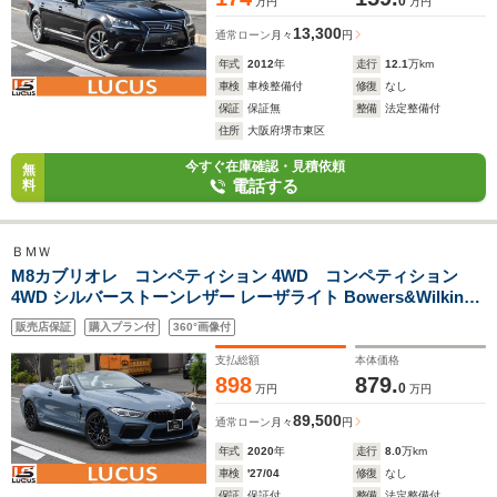
0
万円
万円
13,300
通常ローン
月々
円
年式
2012
年
走行
12.1
万km
車検
車検整備付
修復
なし
保証
保証無
整備
法定整備付
住所
大阪府堺市東区
今すぐ在庫確認・見積依頼
無
電話する
料
ＢＭＷ
M8カブリオレ コンペティション 4WD コンペティション
4WD シルバーストーンレザー レーザライト Bowers&Wilkins
クライメントシート オートマチックトランクリッド ソフトクロ
販売店保証
購入プラン付
360°画像付
ーズ 純正ドラレコ ディスプレイキー AppleCarplay カーボンパ
ネル 記録簿
支払総額
本体価格
898
879.
0
万円
万円
89,500
通常ローン
月々
円
年式
2020
年
走行
8.0
万km
車検
'27/04
修復
なし
保証
保証付
整備
法定整備付