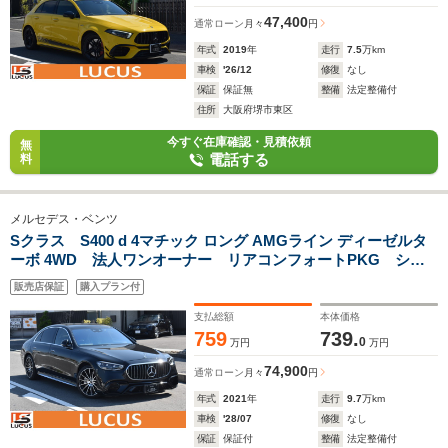
47,400
通常ローン
月々
円
年式
2019
年
走行
7.5
万km
車検
'26/12
修復
なし
保証
保証無
整備
法定整備付
住所
大阪府堺市東区
今すぐ在庫確認・見積依頼
無
電話する
料
メルセデス・ベンツ
Sクラス S400 d 4マチック ロング AMGライン ディーゼルタ
ーボ 4WD 法人ワンオーナー リアコンフォートPKG ショ
ーファーポジション リアエンターテイメントシステム 4Dハ
販売店保証
購入プラン付
イエンドサウンドシステム パノラミックサンルーフ 3Dコッ
クピットディスプレイ エアバランスPKG
支払総額
本体価格
759
739.
0
万円
万円
74,900
通常ローン
月々
円
年式
2021
年
走行
9.7
万km
車検
'28/07
修復
なし
保証
保証付
整備
法定整備付