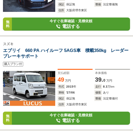
保証
保証無
整備
法定整備無
住所
大阪府堺市東区
今すぐ在庫確認・見積依頼
無
電話する
料
スズキ
エブリイ 660 PA ハイルーフ 5AGS車 積載350kg レーダー
ブレーキサポート
購入プラン付
支払総額
本体価格
49
39.
0
万円
万円
年式
2015
年
走行
8.3
万km
車検
'27/06
修復
あり
保証
保証無
整備
法定整備付
住所
大阪府堺市東区
今すぐ在庫確認・見積依頼
無
電話する
料