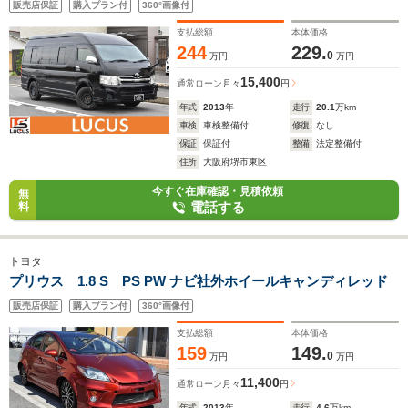
販売店保証
購入プラン付
360°画像付
支払総額
本体価格
244
229.
0
万円
万円
15,400
通常ローン
月々
円
年式
2013
年
走行
20.1
万km
車検
車検整備付
修復
なし
保証
保証付
整備
法定整備付
住所
大阪府堺市東区
今すぐ在庫確認・見積依頼
無
電話する
料
トヨタ
プリウス 1.8 S PS PW ナビ社外ホイールキャンディレッド
販売店保証
購入プラン付
360°画像付
支払総額
本体価格
159
149.
0
万円
万円
11,400
通常ローン
月々
円
年式
2013
年
走行
4.6
万km