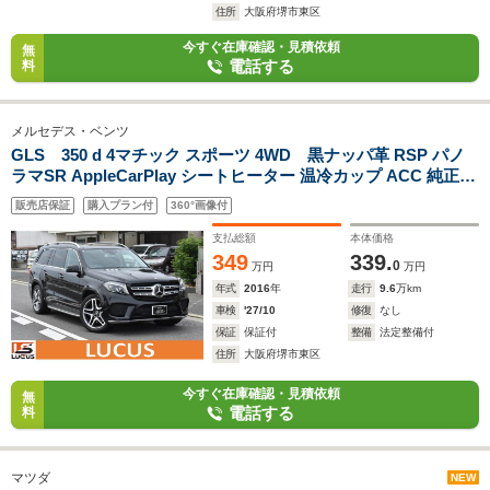
住所
大阪府堺市東区
今すぐ在庫確認・見積依頼
無
電話する
料
メルセデス・ベンツ
GLS 350 d 4マチック スポーツ 4WD 黒ナッパ革 RSP パノ
ラマSR AppleCarPlay シートヒーター 温冷カップ ACC 純正
HDDナビ 地デジ 360°カメラ ハーマンカードン AMG21AW 禁
販売店保証
購入プラン付
360°画像付
煙 正規D車
支払総額
本体価格
349
339.
0
万円
万円
年式
2016
年
走行
9.6
万km
車検
'27/10
修復
なし
保証
保証付
整備
法定整備付
住所
大阪府堺市東区
今すぐ在庫確認・見積依頼
無
電話する
料
マツダ
NEW