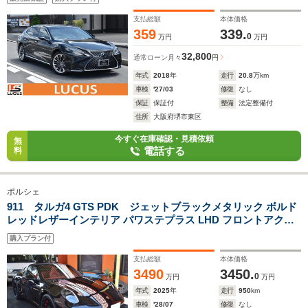
支払総額
本体価格
359
339.
0
万円
万円
32,800
通常ローン
月々
円
年式
2018
年
走行
20.8
万km
車検
'27/03
修復
なし
保証
保証付
整備
法定整備付
住所
大阪府堺市東区
今すぐ在庫確認・見積依頼
無
電話する
料
ポルシェ
911 タルガ4 GTS PDK ジェットブラックメタリック ボルド
レッドレザーインテリア パワステプラス LHD フロントアクス
ルリフトシステム HDマットリックスLEDヘッドライト ヘッド
購入プラン付
レストクレスト GTスポーツステアリングヒーター付き BOSE
支払総額
本体価格
3490
3450.
0
万円
万円
年式
2025
年
走行
950
km
車検
'28/07
修復
なし