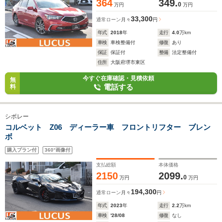
364
349.
0
万円
万円
33,300
通常ローン
月々
円
年式
2018
年
走行
4.0
万km
車検
車検整備付
修復
あり
保証
保証付
整備
法定整備付
住所
大阪府堺市東区
今すぐ在庫確認・見積依頼
無
電話する
料
シボレー
コルベット Z06 ディーラー車 フロントリフター ブレン
ボ
購入プラン付
360°画像付
支払総額
本体価格
2150
2099.
0
万円
万円
194,300
通常ローン
月々
円
年式
2023
年
走行
2.2
万km
車検
'28/08
修復
なし