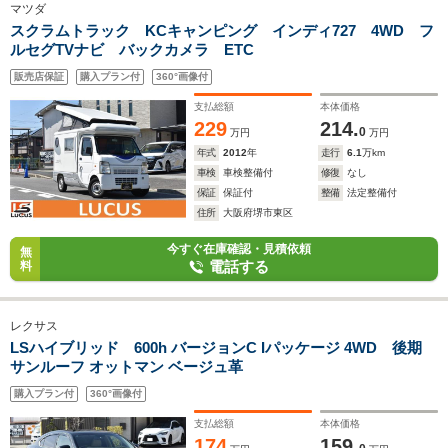
マツダ
スクラムトラック KCキャンピング インディ727 4WD フ
ルセグTVナビ バックカメラ ETC
販売店保証
購入プラン付
360°画像付
支払総額
本体価格
229
214.
0
万円
万円
年式
2012
年
走行
6.1
万km
車検
車検整備付
修復
なし
保証
保証付
整備
法定整備付
住所
大阪府堺市東区
今すぐ在庫確認・見積依頼
無
電話する
料
レクサス
LSハイブリッド 600h バージョンC Iパッケージ 4WD 後期
サンルーフ オットマン ベージュ革
購入プラン付
360°画像付
支払総額
本体価格
174
159.