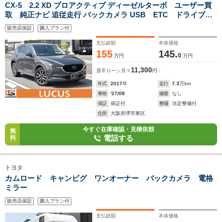
CX-5 2.2 XD プロアクティブ ディーゼルターボ ユーザー買
取 純正ナビ 追従走行 バックカメラ USB ETC ドライブレ
コーダー クリアランスソナー アイドリングストップ ブ
販売店保証
購入プラン付
レーキホールド レーンキープアシスト 衝突軽減ブレーキ
支払総額
本体価格
155
145.
0
万円
万円
11,300
通常ローン
月々
円
年式
2017
年
走行
7.3
万km
車検
'27/08
修復
なし
保証
保証付
整備
法定整備付
住所
大阪府堺市東区
今すぐ在庫確認・見積依頼
無
電話する
料
トヨタ
カムロード キャンピグ ワンオーナー バックカメラ 電格
ミラー
販売店保証
購入プラン付
支払総額
本体価格