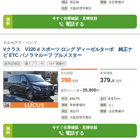
保証
保証無
整備
法定整備付
住所
大阪府堺市東区
今すぐ在庫確認・見積依頼
無
電話する
料
メルセデス・ベンツ
Vクラス V220 d スポーツ ロング ディーゼルターボ 純正ナ
ビ ETC パノラマルーフ ブルメスター
販売店保証
購入プラン付
360°画像付
支払総額
本体価格
398
379.
0
万円
万円
35,900
通常ローン
月々
円
年式
2017
年
走行
8.8
万km
車検
車検整備付
修復
なし
保証
保証付
整備
法定整備付
住所
大阪府堺市東区
今すぐ在庫確認・見積依頼
無
電話する
料