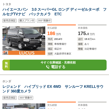
トヨタ
ハイエースバン 3.0 スーパーGL ロング ディーゼルターボ フ
ルセグTVナビ バックカメラ ETC
販売店保証
購入プラン付
360°画像付
支払総額
本体価格
186
175.
0
万円
万円
年式
2014
年
走行
19.0
万km
車検
車検整備付
修復
あり
保証
保証付
整備
法定整備付
住所
大阪府堺市東区
今すぐ在庫確認・見積依頼
無
電話する
料
ホンダ
レジェンド ハイブリッド EX 4WD サンルーフ KRELLサウ
ンド 360度カメラ
販売店保証
360°画像付
支払総額
本体価格