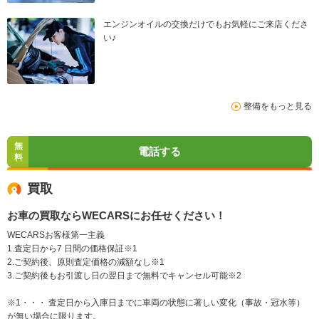
エンジンオイルの交換だけでもお気軽にご来店くださ
い♪
整備をもっと見る
無
電話する
料
買取
お車の買取ならWECARSにお任せください！
WECARSお客様第一主義
1.査定日から7 日間の価格保証※1
2.ご契約後、原則査定価格の減額なし※1
3.ご契約後もお引渡し日の翌日まで無料でキャンセル可能※2
※1・・・ 査定日から入庫日までに車両の状態に著しい変化（事故・冠水等）
が無い場合に限ります。