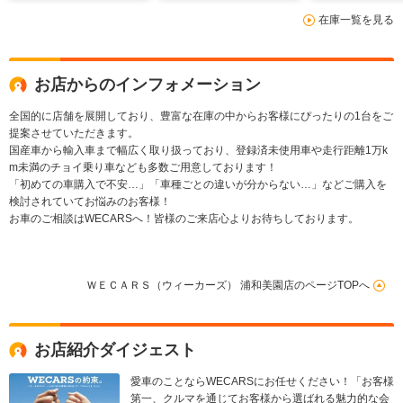
接続/EBD付ABS
転席/エアバッグ 助手
ドランプ LED/
在庫一覧を見る
席
ャック/Blueto
続
お店からのインフォメーション
全国的に店舗を展開しており、豊富な在庫の中からお客様にぴったりの1台をご
提案させていただきます。
国産車から輸入車まで幅広く取り扱っており、登録済未使用車や走行距離1万k
m未満のチョイ乗り車なども多数ご用意しております！
「初めての車購入で不安…」「車種ごとの違いが分からない…」などご購入を
検討されていてお悩みのお客様！
お車のご相談はWECARSへ！皆様のご来店心よりお待ちしております。
ＷＥＣＡＲＳ（ウィーカーズ） 浦和美園店のページTOPへ
お店紹介ダイジェスト
愛車のことならWECARSにお任せください！「お客様
第一、クルマを通じてお客様から選ばれる魅力的な会