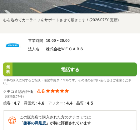
心を込めてカーライフをサポートさせて頂きます！(2026/07/01更新)
営業時間
10:00～20:00
法人名
株式会社ＷＥＣＡＲＳ
無
電話する
料
※車の購入に関するご相談・確認専用ダイヤルです。その他のお問い合わせはご遠慮くださ
い。
4.6
クチコミ総合評価：
（投稿数57件）
4.7
4.6
4.4
4.5
接客 :
雰囲気 :
アフター :
品質 :
この販売店で購入された方のクチコミでは
「
接客の満足度
」が特に評価されています