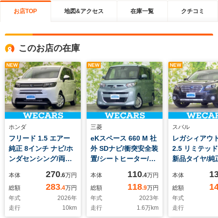
お店TOP
地図&アクセス
在庫一覧
クチコミ
このお店の在庫
NEW
NEW
NEW
ホンダ
三菱
スバル
フリード 1.5 エアー
eKスペース 660 M 社
レガシィアウ
純正 8インチ ナビ/ホ
外 SDナビ/衝突安全装
2.5 リミテッド
ンダセンシング/両側
置/シートヒーター/車
新品タイヤ/純正
電動スライドドア/車
線逸脱防止支援システ
ビ/衝突安全装
270
110
1
本体
.6
万円
本体
.4
万円
本体
線逸脱防止支援システ
ム/ETC/EBD付ABS/横
トヒーター 前
283
118
1
総額
.4
万円
総額
.9
万円
総額
ム/登録済未使用車/ヘ
滑り防止装置/アイド
逸脱防止支援
年式
2026
年
年式
2023
年
年式
ッドランプ LED/USB
リングストップ/フル
ム/シート フル
走行
10
km
走行
1.6
万km
走行
ジャック/Bluetooth
セグTV/エアバッグ 運
電動バックドア