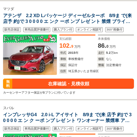
マツダ
アテンザ 2.2 XD Lパッケージ ディーゼルターボ 8/9ま で(来
店予 約)で 3 0 0 0 0 エ ンク ーポ ンプ レゼ ント 禁煙 ブライン
ドスポットモニター ホワイトレザーシート アダプティブクルコ
販売店保証
車両品質評価書付
購入プラン付
オンライン相談可
360°画像付
ン アダプティブヘッドライト マツコネナビ Bluetooth 衝突軽
減ブレーキ
支払総額
本体価格
102.
86.
9
0
万円
万円
年式
2015
年
走行
5.2
万km
車検
車検整備付
修復
なし
保証
保証付
整備
法定整備付
住所
埼玉県さいたま市緑区
無
在庫確認・見積依頼
料
カーセンサーアフター保証がBプランに付いています
スバル
インプレッサG4 2.0 i-L アイサイト 8/9ま で(来 店予 約)で 3
0 0 0 0 エ ン ク ーポ ンプ レゼ ント ワンオーナー 禁煙車 アイ
サイトVer3 アダプティブヘッドライト ブラインドスポットモ
販売店保証
車両品質評価書付
購入プラン付
オンライン相談可
360°画像付
ニター アダプティブクルコン 純正メモリナビ Bluetooth