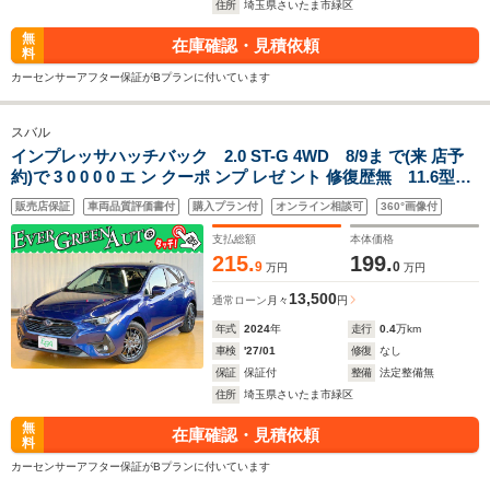
住所
埼玉県さいたま市緑区
無
在庫確認・見積依頼
料
カーセンサーアフター保証がBプランに付いています
スバル
インプレッサハッチバック 2.0 ST-G 4WD 8/9ま で(来 店予
約)で 3 0 0 0 0 エ ン クーポ ンプ レゼ ント 修復歴無 11.6型デ
ィスプレイ 禁煙車 アイサイトバックカメラ Bluetooth フ
販売店保証
車両品質評価書付
購入プラン付
オンライン相談可
360°画像付
ルセグ ETC シートヒーター
支払総額
本体価格
215.
199.
9
0
万円
万円
13,500
通常ローン
月々
円
年式
2024
年
走行
0.4
万km
車検
'27/01
修復
なし
保証
保証付
整備
法定整備無
住所
埼玉県さいたま市緑区
無
在庫確認・見積依頼
料
カーセンサーアフター保証がBプランに付いています