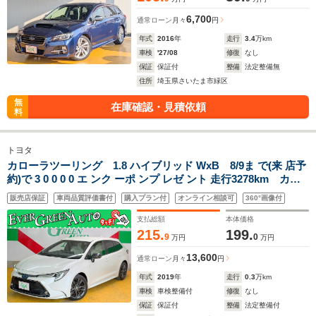
6,700
通常ローン
月々
円
年式
2016
年
走行
3.4
万km
車検
'27/08
修復
なし
保証
保証付
整備
法定整備無
住所
埼玉県さいたま市緑区
無
在庫確認・見積依頼
料
トヨタ
カローラツーリング 1.8 ハイブリッド WxB 8/9ま で(来 店予
約)で 3 0 0 0 0 エ ンク ーポ ンプ レゼ ント 走行3278km カー
センサー認定付 AppleCarPlay AndroidAutoスマホ連携機
販売店保証
車両品質評価書付
購入プラン付
オンライン相談可
360°画像付
能 禁煙車 純正メモリナビ バックカメラ ハーフレザーシート
支払総額
本体価格
215.
199.
9
0
万円
万円
13,600
通常ローン
月々
円
年式
2019
年
走行
0.3
万km
車検
車検整備付
修復
なし
保証
保証付
整備
法定整備付