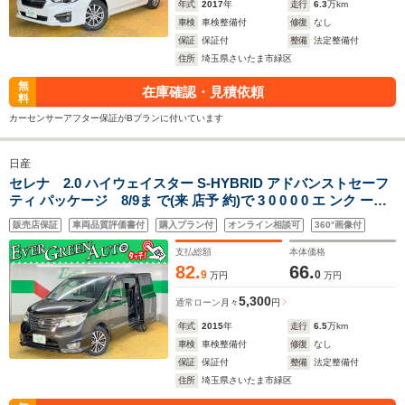
年式
2017
年
走行
6.3
万km
車検
車検整備付
修復
なし
保証
保証付
整備
法定整備付
住所
埼玉県さいたま市緑区
無
在庫確認・見積依頼
料
カーセンサーアフター保証がBプランに付いています
日産
セレナ 2.0 ハイウェイスター S-HYBRID アドバンストセーフ
ティ パッケージ 8/9ま で(来 店予 約)で 3 0 0 0 0 エ ンク ーポ
ンプ レゼ ント 両側自動 純正SDナビ 衝突軽減ブレーキ ETC 純
販売店保証
車両品質評価書付
購入プラン付
オンライン相談可
360°画像付
正16インチAW 全周囲モニター Bluetooth クルコン レーンキー
プ 障害物センサ インテリキ
支払総額
本体価格
82.
66.
9
0
万円
万円
5,300
通常ローン
月々
円
年式
2015
年
走行
6.5
万km
車検
車検整備付
修復
なし
保証
保証付
整備
法定整備付
住所
埼玉県さいたま市緑区