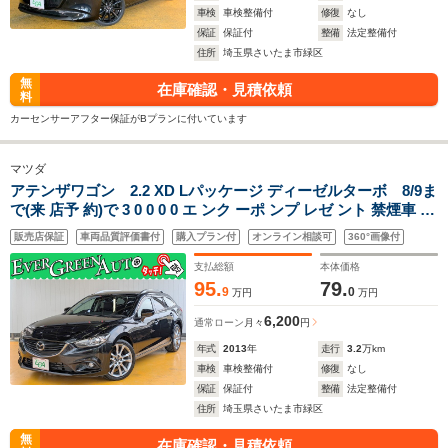
車検
車検整備付
修復
なし
保証
保証付
整備
法定整備付
住所
埼玉県さいたま市緑区
無
在庫確認・見積依頼
料
カーセンサーアフター保証がBプランに付いています
マツダ
アテンザワゴン 2.2 XD Lパッケージ ディーゼルターボ 8/9ま
で(来 店予 約)で 3 0 0 0 0 エ ンク ーポ ンプ レゼ ント 禁煙車 衝
突軽減ブレーキ レザーシート シートヒーター パワーシート 純
販売店保証
車両品質評価書付
購入プラン付
オンライン相談可
360°画像付
正19インチAW レーンキープ Bluetooth ETC ブラインドスポッ
トモニター
支払総額
本体価格
95.
79.
9
0
万円
万円
6,200
通常ローン
月々
円
年式
2013
年
走行
3.2
万km
車検
車検整備付
修復
なし
保証
保証付
整備
法定整備付
住所
埼玉県さいたま市緑区
無
在庫確認・見積依頼