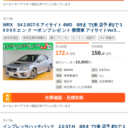
カーセンサーアフター保証がBプランに付いています
スバル
WRX S4 2.0GT-S アイサイト 4WD 8/9ま で(来 店予 約)で 3
0 0 0 0 エ ン ク ーポ ンプ レゼ ント 禁煙車 アイサイトVer3
ETC LEDライト 純正18インチAW 衝突軽減ブレーキ レーンキ
販売店保証
車両品質評価書付
購入プラン付
オンライン相談可
360°画像付
ープアシスト 障害物センサー シートヒーター パドルシフト
支払総額
本体価格
172.
156.
9
0
万円
万円
10,800
通常ローン
月々
円
年式
2015
年
走行
4.9
万km
車検
車検整備付
修復
なし
保証
保証付
整備
法定整備付
住所
埼玉県さいたま市緑区
無
在庫確認・見積依頼
料
カーセンサーアフター保証がBプランに付いています
スバル
インプレッサハッチバック 2.0 ST-H 8/9ま で(来 店予 約)で 3