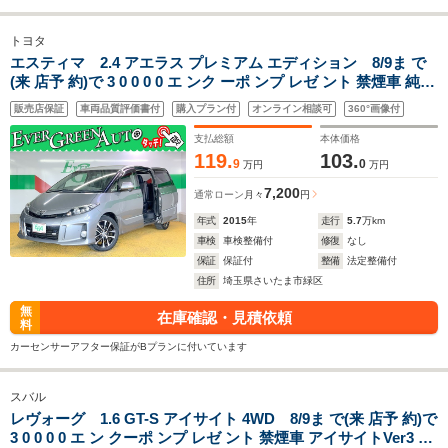
トヨタ
エスティマ 2.4 アエラス プレミアム エディション 8/9ま で
(来 店予 約)で 3 0 0 0 0 エ ンク ーポ ンプ レゼ ント 禁煙車 純正
SDナビ 両側自動 バックカメラ ハーフレザーシート Bluetooth
販売店保証
車両品質評価書付
購入プラン付
オンライン相談可
360°画像付
オートライト ETC 純正18インチAW ミラーウインカー フルセ
グ
支払総額
本体価格
119.
103.
9
0
万円
万円
7,200
通常ローン
月々
円
年式
2015
年
走行
5.7
万km
車検
車検整備付
修復
なし
保証
保証付
整備
法定整備付
住所
埼玉県さいたま市緑区
無
在庫確認・見積依頼
料
カーセンサーアフター保証がBプランに付いています
スバル
レヴォーグ 1.6 GT-S アイサイト 4WD 8/9ま で(来 店予 約)で
3 0 0 0 0 エ ン クーポ ンプ レゼ ント 禁煙車 アイサイトVer3 純