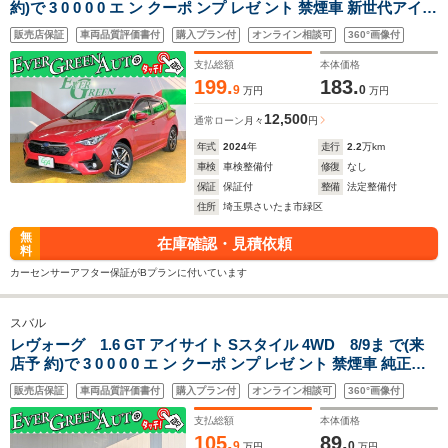
約)で 3 0 0 0 0 エ ン クーポ ンプ レゼ ント 禁煙車 新世代アイサ
イト 全周囲モニター 純正メモリナビ シートヒーター ETC2.0
販売店保証
車両品質評価書付
購入プラン付
オンライン相談可
360°画像付
Bluetooth パワーシート 電動パーキング アルミペダル LEDラ
イト
支払総額
本体価格
199.
183.
9
0
万円
万円
12,500
通常ローン
月々
円
年式
2024
年
走行
2.2
万km
車検
車検整備付
修復
なし
保証
保証付
整備
法定整備付
住所
埼玉県さいたま市緑区
無
在庫確認・見積依頼
料
カーセンサーアフター保証がBプランに付いています
スバル
レヴォーグ 1.6 GT アイサイト Sスタイル 4WD 8/9ま で(来
店予 約)で 3 0 0 0 0 エ ン クーポ ンプ レゼ ント 禁煙車 純正メ
モリナビ 衝突軽減ブレーキ サイド/バックカメラ ETC2.0 車線
販売店保証
車両品質評価書付
購入プラン付
オンライン相談可
360°画像付
逸脱警報 Bluetooth パワーシート アダプティブクルコン
支払総額
本体価格
105.
89.
9
0
万円
万円