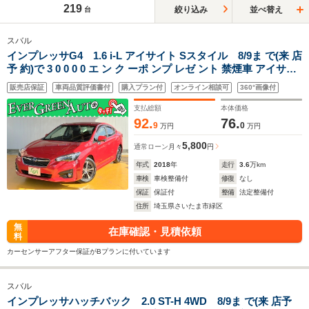
219
絞り込み
並べ替え
台
スバル
インプレッサG4 1.6 i-L アイサイト Sスタイル 8/9ま で(来 店
予 約)で 3 0 0 0 0 エ ン ク ーポ ンプ レゼ ント 禁煙車 アイサイ
トVer3 純正SDナビ プッシュスタート サイド/バックカメラ ブ
販売店保証
車両品質評価書付
購入プラン付
オンライン相談可
360°画像付
ラインドスポットモニター パドルシフト 電動パーキング
支払総額
本体価格
92.
76.
9
0
万円
万円
5,800
通常ローン
月々
円
年式
2018
年
走行
3.6
万km
車検
車検整備付
修復
なし
保証
保証付
整備
法定整備付
住所
埼玉県さいたま市緑区
無
在庫確認・見積依頼
料
カーセンサーアフター保証がBプランに付いています
スバル
インプレッサハッチバック 2.0 ST-H 4WD 8/9ま で(来 店予