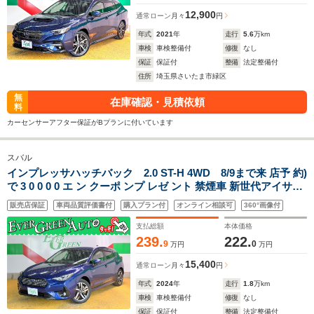
12,900
通常ローン
月々
円
年式
2021
年
走行
5.6
万km
車検
車検整備付
修復
なし
保証
保証付
整備
法定整備付
住所
埼玉県さいたま市緑区
無
在庫確認・見積依頼
料
カーセンサーアフター保証がBプランに付いています
スバル
インプレッサハッチバック 2.0 ST-H 4WD 8/9まで来 店予 約)
で 3 0 0 0 0 エ ン クーポ ンプ レゼ ント 禁煙車 新世代アイサイ
ト 純正ナビ 4WD ETC 衝突軽減ブレーキ レーンキープ 全周囲
販売店保証
車両品質評価書付
購入プラン付
オンライン相談可
360°画像付
モニタ Bluetooth シートヒーター パドルシフト LEDライト フ
ォグ
支払総額
本体価格
239.
222.
9
0
万円
万円
15,400
通常ローン
月々
円
年式
2024
年
走行
1.8
万km
車検
車検整備付
修復
なし
保証
保証付
整備
法定整備付