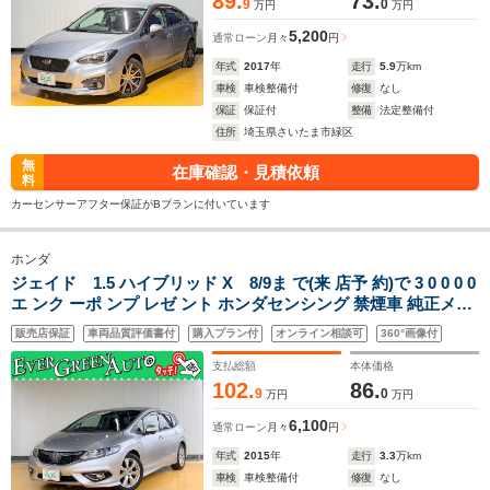
89.
73.
9
0
万円
万円
5,200
通常ローン
月々
円
年式
2017
年
走行
5.9
万km
車検
車検整備付
修復
なし
保証
保証付
整備
法定整備付
住所
埼玉県さいたま市緑区
無
在庫確認・見積依頼
料
カーセンサーアフター保証がBプランに付いています
ホンダ
ジェイド 1.5 ハイブリッド X 8/9ま で(来 店予 約)で 3 0 0 0 0
エ ンク ーポ ンプ レゼ ント ホンダセンシング 禁煙車 純正メモ
リナビ ホンダセンシング バックカメラ Bluetooth ハーフレザ
販売店保証
車両品質評価書付
購入プラン付
オンライン相談可
360°画像付
ーシート LEDライト フォグ スマートキー
支払総額
本体価格
102.
86.
9
0
万円
万円
6,100
通常ローン
月々
円
年式
2015
年
走行
3.3
万km
車検
車検整備付
修復
なし