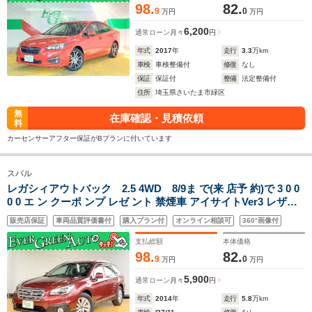
98.
82.
9
0
万円
万円
6,200
通常ローン
月々
円
年式
2017
年
走行
3.3
万km
車検
車検整備付
修復
なし
保証
保証付
整備
法定整備付
住所
埼玉県さいたま市緑区
無
在庫確認・見積依頼
料
カーセンサーアフター保証がBプランに付いています
スバル
レガシィアウトバック 2.5 4WD 8/9ま で(来 店予 約)で 3 0 0
0 0 エ ン クーポ ンプ レゼ ント 禁煙車 アイサイトVer3 レザー
シート バックカメラ 純正ドラレコ 純正SDナビ Bluetooth シー
販売店保証
車両品質評価書付
購入プラン付
オンライン相談可
360°画像付
トヒーター メモリー付きパワーシート X-MODE
支払総額
本体価格
98.
82.
9
0
万円
万円
5,900
通常ローン
月々
円
年式
2014
年
走行
5.8
万km