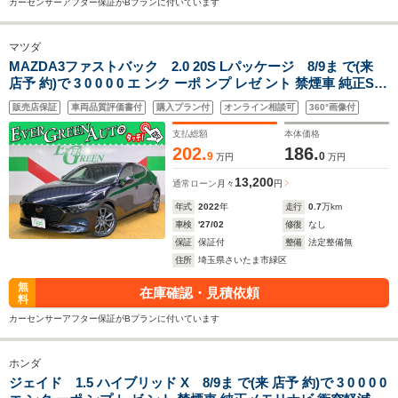
カーセンサーアフター保証がBプランに付いています
マツダ
MAZDA3ファストバック 2.0 20S Lパッケージ 8/9ま で(来
店予 約)で 3 0 0 0 0 エ ンク ーポ ンプ レゼ ント 禁煙車 純正SD
ナビ 衝突軽減ブレーキ 全周囲モニター コーナーセンサー 車線
販売店保証
車両品質評価書付
購入プラン付
オンライン相談可
360°画像付
逸脱警報 ブラインドスポットモニター オートハイビーム
支払総額
本体価格
202.
186.
9
0
万円
万円
13,200
通常ローン
月々
円
年式
2022
年
走行
0.7
万km
車検
'27/02
修復
なし
保証
保証付
整備
法定整備無
住所
埼玉県さいたま市緑区
無
在庫確認・見積依頼
料
カーセンサーアフター保証がBプランに付いています
ホンダ
ジェイド 1.5 ハイブリッド X 8/9ま で(来 店予 約)で 3 0 0 0 0