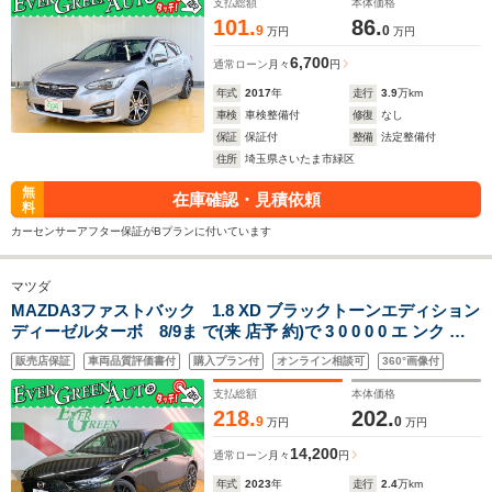
支払総額
本体価格
101.
86.
9
0
万円
万円
6,700
通常ローン
月々
円
年式
2017
年
走行
3.9
万km
車検
車検整備付
修復
なし
保証
保証付
整備
法定整備付
住所
埼玉県さいたま市緑区
無
在庫確認・見積依頼
料
カーセンサーアフター保証がBプランに付いています
マツダ
MAZDA3ファストバック 1.8 XD ブラックトーンエディション
ディーゼルターボ 8/9ま で(来 店予 約)で 3 0 0 0 0 エ ンク ー
ポ ンプ レゼ ント 禁煙車 純正SDナビ 衝突軽減ブレーキ 全周囲
販売店保証
車両品質評価書付
購入プラン付
オンライン相談可
360°画像付
モニター コーナーセンサー 車線逸脱警報 ブラインドスポット
モニター アドバンストキー ETC
支払総額
本体価格
218.
202.
9
0
万円
万円
14,200
通常ローン
月々
円
年式
2023
年
走行
2.4
万km