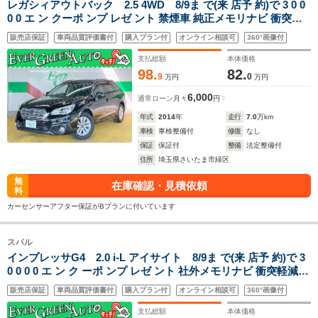
レガシィアウトバック 2.5 4WD 8/9ま で(来 店予 約)で 3 0 0
0 0 エ ン クーポ ンプ レゼ ント 禁煙車 純正メモリナビ 衝突軽
減ブレーキ バックカメラ Bluetooth 車線逸脱警報 アクセスキ
販売店保証
車両品質評価書付
購入プラン付
オンライン相談可
360°画像付
ー プッシュスタート パワーシート
支払総額
本体価格
98.
82.
9
0
万円
万円
6,000
通常ローン
月々
円
年式
2014
年
走行
7.0
万km
車検
車検整備付
修復
なし
保証
保証付
整備
法定整備付
住所
埼玉県さいたま市緑区
無
在庫確認・見積依頼
料
カーセンサーアフター保証がBプランに付いています
スバル
インプレッサG4 2.0 i-L アイサイト 8/9ま で(来 店予 約)で 3
0 0 0 0 エ ン ク ーポ ンプ レゼ ント 社外メモリナビ 衝突軽減ブ
レーキ バックカメラ ETC SI-DRIVE 車線逸脱警報 パドルシフ
販売店保証
車両品質評価書付
購入プラン付
オンライン相談可
360°画像付
ト プッシュスタート アダプティブクルコン 横滑り防止
支払総額
本体価格