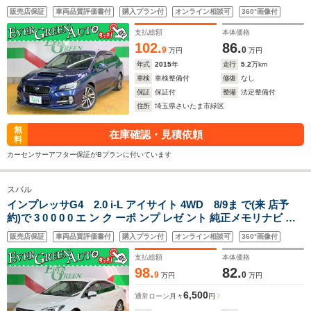
正SDナビ ブラインドスポットモニター Bluetooth 衝突軽減ブ
販売店保証
車両品質評価書付
購入プラン付
オンライン相談可
360°画像付
レーキ レーンキープ ETC プッシュスタート LEDライト
支払総額
本体価格
102.
86.
9
0
万円
万円
年式
2015
年
走行
5.2
万km
車検
車検整備付
修復
なし
保証
保証付
整備
法定整備付
住所
埼玉県さいたま市緑区
無
在庫確認・見積依頼
料
カーセンサーアフター保証がBプランに付いています
スバル
インプレッサG4 2.0 i-L アイサイト 4WD 8/9ま で(来 店予
約)で 3 0 0 0 0 エ ン ク ーポ ンプ レゼ ント 純正メモリナビ ア
イサイトVer3 ETC バックカメラ Bluetooth アクセスキー プッ
販売店保証
車両品質評価書付
購入プラン付
オンライン相談可
360°画像付
シュスタート パドルシフト MTモード付 LEDライト フォグ
支払総額
本体価格
98.
82.
9
0
万円
万円
6,500
通常ローン
月々
円