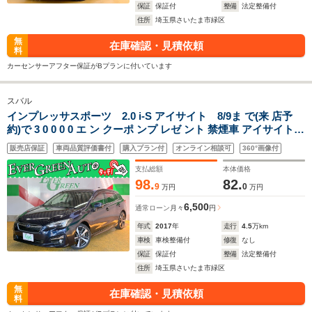
保証
保証付
整備
法定整備付
住所
埼玉県さいたま市緑区
無
在庫確認・見積依頼
料
カーセンサーアフター保証がBプランに付いています
スバル
インプレッサスポーツ 2.0 i-S アイサイト 8/9ま で(来 店予
約)で 3 0 0 0 0 エ ン クーポ ンプ レゼ ント 禁煙車 アイサイト
Ver3 ブラインドスポットモニター ETC 純正SDナビ Bluetooth
販売店保証
車両品質評価書付
購入プラン付
オンライン相談可
360°画像付
衝突軽減ブレーキ レーンキープ アダプティブクルコン アクセ
スキー
支払総額
本体価格
98.
82.
9
0
万円
万円
6,500
通常ローン
月々
円
年式
2017
年
走行
4.5
万km
車検
車検整備付
修復
なし
保証
保証付
整備
法定整備付
住所
埼玉県さいたま市緑区
無
在庫確認・見積依頼
料