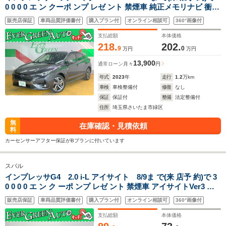
0 0 0 0 エ ン クーポ ンプ レゼ ント 禁煙車 純正メモリナビ 衝突
軽減ブレーキ 全周囲モニター ETC 車線逸脱警報 パワーシート
販売店保証
車両品質評価書付
購入プラン付
オンライン相談可
360°画像付
アクセスキー プッシュスタート ハンドル&シートヒーター
支払総額
本体価格
218.
202.
9
0
万円
万円
13,900
通常ローン
月々
円
年式
2023
年
走行
1.2
万km
車検
車検整備付
修復
なし
保証
保証付
整備
法定整備付
住所
埼玉県さいたま市緑区
無
在庫確認・見積依頼
料
カーセンサーアフター保証がBプランに付いています
スバル
インプレッサG4 2.0 i-L アイサイト 8/9ま で(来 店予 約)で 3
0 0 0 0 エ ン ク ーポ ンプ レゼ ント 禁煙車 アイサイトVer3 ブ
ラインドスポットモニター 純正SDナビ レザーシート 衝突軽減
販売店保証
車両品質評価書付
購入プラン付
オンライン相談可
360°画像付
ブレーキ レーンキープ バックカメラ Bluetooth
支払総額
本体価格