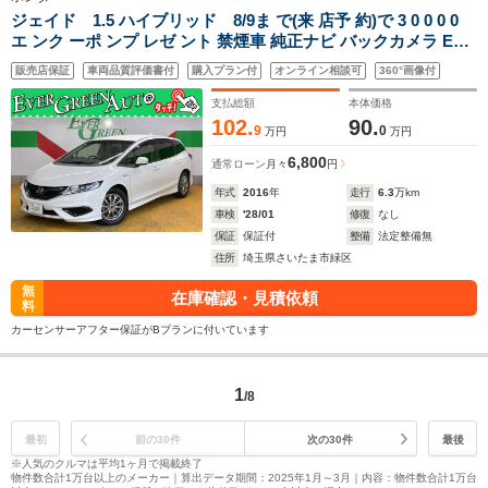
ジェイド 1.5 ハイブリッド 8/9ま で(来 店予 約)で 3 0 0 0 0
エ ンク ーポ ンプ レゼ ント 禁煙車 純正ナビ バックカメラ ETC
LEDヘッドライト Bluetooth クルコン スマートキー プッシュ
販売店保証
車両品質評価書付
購入プラン付
オンライン相談可
360°画像付
スタート 横滑り防止オートライト 社外16インチAW
支払総額
本体価格
102.
90.
9
0
万円
万円
6,800
通常ローン
月々
円
年式
2016
年
走行
6.3
万km
車検
'28/01
修復
なし
保証
保証付
整備
法定整備無
住所
埼玉県さいたま市緑区
無
在庫確認・見積依頼
料
カーセンサーアフター保証がBプランに付いています
1
/8
最初
前の30件
次の30件
最後
※人気のクルマは平均1ヶ月で掲載終了
物件数合計1万台以上のメーカー｜算出データ期間：2025年1月～3月｜内容：物件数合計1万台