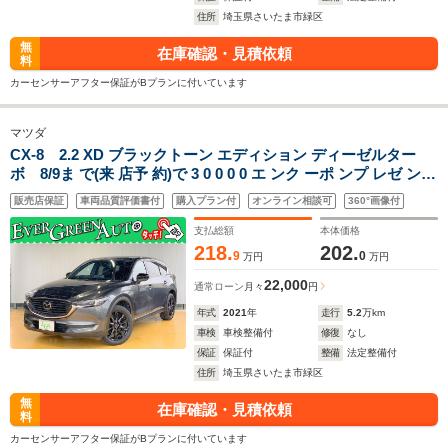
住所
埼玉県さいたま市緑区
無
在庫確認・見積依頼
料
カーセンサーアフター保証がBプランに付いています
マツダ
CX-8 2.2 XD ブラックトーン エディション ディーゼルター
ボ 8/9ま で(来 店予 約)で 3 0 0 0 0 エ ンク ーポ ンプ レゼ ント
ワンオーナー 禁煙車 純正SDナビ 衝突軽減ブレーキ 全周囲モニ
販売店保証
車両品質評価書付
購入プラン付
オンライン相談可
360°画像付
ター 車線逸脱警報 電動リアゲート 半革シート ブラインドスポ
ットモニター
支払総額
本体価格
218.
202.
9
0
万円
万円
22,000
通常ローン
月々
円
年式
2021
年
走行
5.2
万km
車検
車検整備付
修復
なし
保証
保証付
整備
法定整備付
住所
埼玉県さいたま市緑区
無
在庫確認・見積依頼
料
カーセンサーアフター保証がBプランに付いています