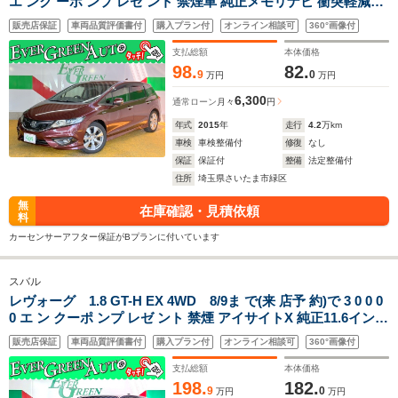
エ ンク ーポ ンプ レゼ ント 禁煙車 純正メモリナビ 衝突軽減ブ
レーキ ハーフレザーシート バックカメラ レーンキープ
販売店保証
車両品質評価書付
購入プラン付
オンライン相談可
360°画像付
Bluetooth アダプティブクルコン LEDライト
支払総額
本体価格
98.
82.
9
0
万円
万円
6,300
通常ローン
月々
円
年式
2015
年
走行
4.2
万km
車検
車検整備付
修復
なし
保証
保証付
整備
法定整備付
住所
埼玉県さいたま市緑区
無
在庫確認・見積依頼
料
カーセンサーアフター保証がBプランに付いています
スバル
レヴォーグ 1.8 GT-H EX 4WD 8/9ま で(来 店予 約)で 3 0 0 0
0 エ ン クーポ ンプ レゼ ント 禁煙 アイサイトX 純正11.6インチ
オプションナビ ブラインドスポットモニター 電動リアゲート
販売店保証
車両品質評価書付
購入プラン付
オンライン相談可
360°画像付
衝突軽減ブレーキ レーンキープ サイド/バックカメラ
支払総額
本体価格
198.
182.
9
0
万円
万円