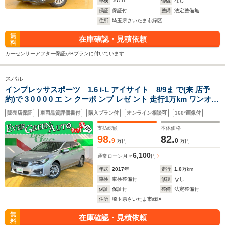
車検
'27/11
修復
なし
保証
保証付
整備
法定整備無
住所
埼玉県さいたま市緑区
無
在庫確認・見積依頼
料
カーセンサーアフター保証がBプランに付いています
スバル
インプレッサスポーツ 1.6 i-L アイサイト 8/9ま で(来 店予
約)で 3 0 0 0 0 エ ン クーポ ンプ レゼ ント 走行1万km ワンオー
ナー 禁煙車 純正メモリナビ 衝突軽減ブレーキ バックカメラ
販売店保証
車両品質評価書付
購入プラン付
オンライン相談可
360°画像付
Bluetooth 車線逸脱警報
支払総額
本体価格
98.
82.
9
0
万円
万円
6,100
通常ローン
月々
円
年式
2017
年
走行
1.0
万km
車検
車検整備付
修復
なし
保証
保証付
整備
法定整備付
住所
埼玉県さいたま市緑区
無
在庫確認・見積依頼
料