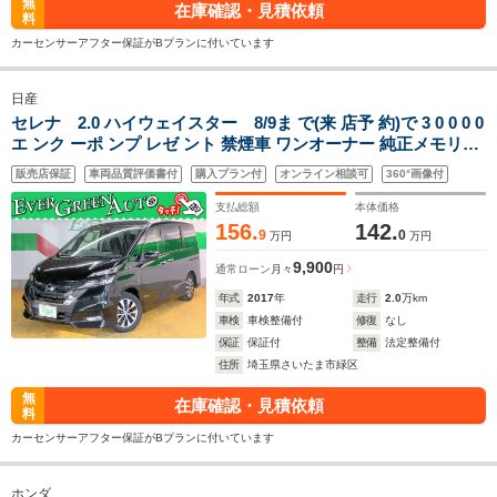
無
在庫確認・見積依頼
料
カーセンサーアフター保証がBプランに付いています
日産
セレナ 2.0 ハイウェイスター 8/9ま で(来 店予 約)で 3 0 0 0 0
エ ンク ーポ ンプ レゼ ント 禁煙車 ワンオーナー 純正メモリナ
ビ 両側自動 Bluetooth エマージェンシーブレーキ レーンキー
販売店保証
車両品質評価書付
購入プラン付
オンライン相談可
360°画像付
プ バックカメラ ETC インテリキー プッシュスタート
支払総額
本体価格
156.
142.
9
0
万円
万円
9,900
通常ローン
月々
円
年式
2017
年
走行
2.0
万km
車検
車検整備付
修復
なし
保証
保証付
整備
法定整備付
住所
埼玉県さいたま市緑区
無
在庫確認・見積依頼
料
カーセンサーアフター保証がBプランに付いています
ホンダ