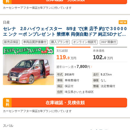
料
カーセンサーアフター保証がBプランに付いています
日産
NEW
セレナ 2.0 ハイウェイスター 8/9ま で(来 店予 約)で 3 0 0 0 0
エ ンク ーポ ンプレゼ ント 禁煙車 両側自動ドア 純正SDナビ
LEDライト 純正16インチAW バックカメラ クルコン ETC イン
販売店保証
車両品質評価書付
購入プラン付
オンライン相談可
360°画像付
テリキー プッシュスタート 横滑り防止装置 オートライト
支払総額
本体価格
119.
102.
9
0
万円
万円
7,800
通常ローン
月々
円
年式
2016
年
走行
5.2
万km
車検
車検整備付
修復
なし
保証
保証付
整備
法定整備付
住所
埼玉県さいたま市緑区
無
在庫確認・見積依頼
料
カーセンサーアフター保証がBプランに付いています
スバル