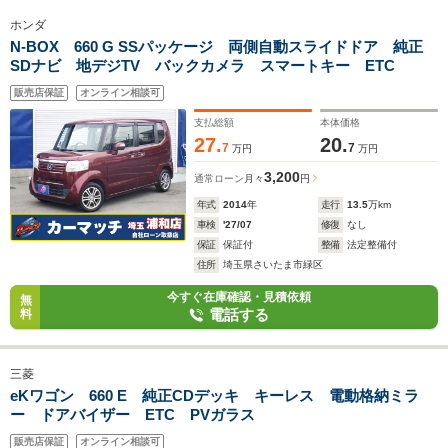
ホンダ
N-BOX 660 G SSパッケージ 両側自動スライドドア 純正
SDナビ 地デジTV バックカメラ スマートキー ETC
販売店保証
オンライン相談可
支払総額
本体価格
27.
20.
7
7
万円
万円
3,200
通常ローン
月々
円
年式
2014
年
走行
13.5
万km
車検
'27/07
修復
なし
保証
保証付
整備
法定整備付
住所
埼玉県さいたま市緑区
今すぐ在庫確認・見積依頼
無
電話する
料
三菱
eKワゴン 660 E 純正CDデッキ キーレス 電動格納ミラ
ー ドアバイザー ETC PVガラス
販売店保証
オンライン相談可