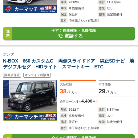
年式
2012
年
走行
11.3
万km
車検
車検整備付
修復
なし
保証
保証付
整備
法定整備付
住所
埼玉県さいたま市緑区
今すぐ在庫確認・見積依頼
無
電話する
料
ホンダ
N-BOX 660 カスタムG 両側スライドドア 純正SDナビ 地
デジフルセグ HIDライト スマートキー ETC
販売店保証
オンライン相談可
支払総額
本体価格
38.
29.
7
7
万円
万円
4,400
通常ローン
月々
円
年式
2012
年
走行
6.6
万km
車検
車検整備付
修復
あり
保証
保証付
整備
法定整備付
住所
埼玉県さいたま市緑区