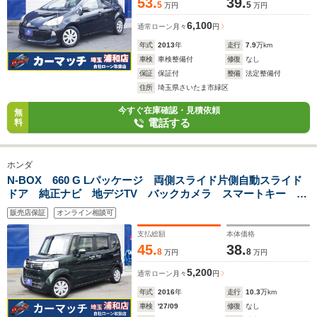
53.
39.
5
5
万円
万円
6,100
通常ローン
月々
円
年式
2013
年
走行
7.9
万km
車検
車検整備付
修復
なし
保証
保証付
整備
法定整備付
住所
埼玉県さいたま市緑区
今すぐ在庫確認・見積依頼
無
電話する
料
ホンダ
N-BOX 660 G Lパッケージ 両側スライド片側自動スライド
ドア 純正ナビ 地デジTV バックカメラ スマートキー
ETC ドアバイザー
販売店保証
オンライン相談可
支払総額
本体価格
45.
38.
8
8
万円
万円
5,200
通常ローン
月々
円
年式
2016
年
走行
10.3
万km
車検
'27/09
修復
なし