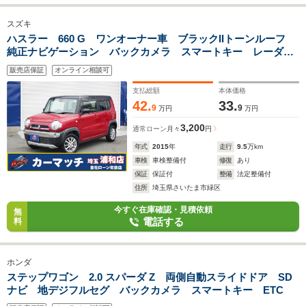
スズキ
ハスラー 660 G ワンオーナー車 ブラックIIトーンルーフ
純正ナビゲーション バックカメラ スマートキー レーダー
ブレーキサポート シートヒータ
販売店保証
オンライン相談可
支払総額
本体価格
42.
33.
9
9
万円
万円
3,200
通常ローン
月々
円
年式
2015
年
走行
9.5
万km
車検
車検整備付
修復
あり
保証
保証付
整備
法定整備付
住所
埼玉県さいたま市緑区
今すぐ在庫確認・見積依頼
無
電話する
料
ホンダ
ステップワゴン 2.0 スパーダ Z 両側自動スライドドア SD
ナビ 地デジフルセグ バックカメラ スマートキー ETC