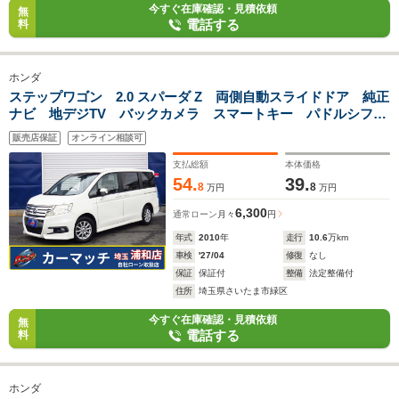
今すぐ在庫確認・見積依頼
無
電話する
料
ホンダ
ステップワゴン 2.0 スパーダ Z 両側自動スライドドア 純正
ナビ 地デジTV バックカメラ スマートキー パドルシフ
ト ETC
販売店保証
オンライン相談可
支払総額
本体価格
54.
39.
8
8
万円
万円
6,300
通常ローン
月々
円
年式
2010
年
走行
10.6
万km
車検
'27/04
修復
なし
保証
保証付
整備
法定整備付
住所
埼玉県さいたま市緑区
今すぐ在庫確認・見積依頼
無
電話する
料
ホンダ