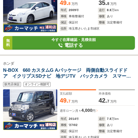
49.
35.
8
8
万円
万円
年式
2009
年
走行
8.8
万km
車検
車検整備付
修復
あり
保証
保証付
整備
法定整備付
住所
埼玉県さいたま市緑区
今すぐ在庫確認・見積依頼
無
電話する
料
ホンダ
N-BOX 660 カスタムG Aパッケージ 両側自動スライドド
ア イクリプスSDナビ 地デジTV バックカメラ スマート
キー HIDライト ETC
販売店保証
オンライン相談可
支払総額
本体価格
49.
42.
7
7
万円
万円
4,000
通常ローン
月々
円
年式
2014
年
走行
7.8
万km
車検
'27/02
修復
あり
保証
保証付
整備
法定整備付
住所
埼玉県さいたま市緑区