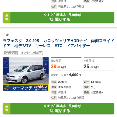
保証
保証付
整備
法定整備付
住所
埼玉県さいたま市緑区
今すぐ在庫確認・見積依頼
無
電話する
料
日産
ラフェスタ 2.0 20S カロッツェリアHDDナビ 両側スライド
ドア 地デジTV キーレス ETC ドアバイザー
販売店保証
オンライン相談可
支払総額
本体価格
39.
25.
8
8
万円
万円
4,600
通常ローン
月々
円
年式
2008
年
走行
4.5
万km
車検
車検整備付
修復
なし
保証
保証付
整備
法定整備付
住所
埼玉県さいたま市緑区
今すぐ在庫確認・見積依頼
無
電話する
料