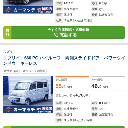
年式
2013
年
走行
8.4
万km
車検
車検整備付
修復
なし
保証
保証付
整備
法定整備付
住所
埼玉県さいたま市緑区
今すぐ在庫確認・見積依頼
無
電話する
料
スズキ
エブリイ 660 PC ハイルーフ 両側スライドドア パワーウイ
ンドウ キーレス
販売店保証
オンライン相談可
支払総額
本体価格
55.
46.
9
9
万円
万円
4,700
通常ローン
月々
円
年式
2016
年
走行
8.4
万km
車検
車検整備付
修復
なし
保証
保証付
整備
法定整備付
住所
埼玉県さいたま市緑区