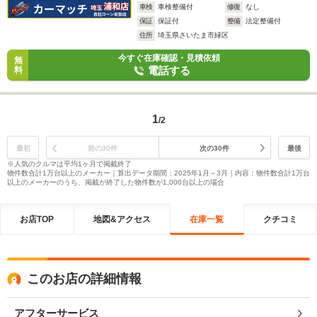
車検
車検整備付
修復
なし
保証
保証付
整備
法定整備付
住所
埼玉県さいたま市緑区
今すぐ在庫確認・見積依頼
無
電話する
料
1
/2
最初
前の30件
次の30件
最後
※人気のクルマは平均1ヶ月で掲載終了
物件数合計1万台以上のメーカー｜算出データ期間：2025年1月～3月｜内容：物件数合計1万台
以上のメーカーのうち、掲載が終了した物件数が1,000台以上の場合
お店TOP
地図&アクセス
在庫一覧
クチコミ
このお店の詳細情報
アフターサービス