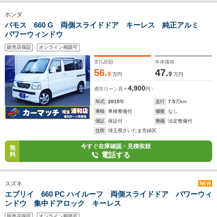
ホンダ
バモス 660 G 両側スライドドア キーレス 純正アルミ
パワーウィンドウ
販売店保証
オンライン相談可
支払総額
本体価格
56.
47.
9
9
万円
万円
4,900
通常ローン
月々
円
年式
2015
年
走行
7.5
万km
車検
車検整備付
修復
なし
保証
保証付
整備
法定整備付
住所
埼玉県さいたま市緑区
今すぐ在庫確認・見積依頼
無
電話する
料
スズキ
NEW
エブリイ 660 PC ハイルーフ 両側スライドドア パワーウィ
ンドウ 集中ドアロック キーレス
販売店保証
オンライン相談可