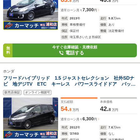
8
8
万円
万円
7,300
通常ローン
月々
円
年式
2013
年
走行
9.8
万km
車検
車検整備付
修復
あり
保証
保証付
整備
法定整備付
住所
埼玉県さいたま市緑区
今すぐ在庫確認・見積依頼
無
電話する
料
ホンダ
フリードハイブリッド 1.5 ジャストセレクション 社外SDナ
ビ 地デジTV ETC キーレス パワースライドドア バック
カメラ
販売店保証
オンライン相談可
支払総額
本体価格
54.
42.
8
8
万円
万円
6,300
通常ローン
月々
円
年式
2012
年
走行
7.6
万km
車検
'27/03
修復
なし
保証
保証付
整備
法定整備付