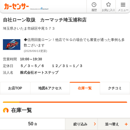
履歴
お気に入り
メニュー
自社ローン取扱 カーマッチ埼玉浦和店
埼玉県さいたま市緑区中尾５７３
◆信用回復ローン！他店でＮＧの場合でも審査が通った事例も多
数ございます
(2026/06/13更新)
営業時間
10:00～19:30
定休日
５／３～５／６ １２／３１～１／３
法人名
株式会社オートステップ
お店TOP
地図&アクセス
在庫一覧
クチコミ
在庫一覧
50
絞り込み
並べ替え
台