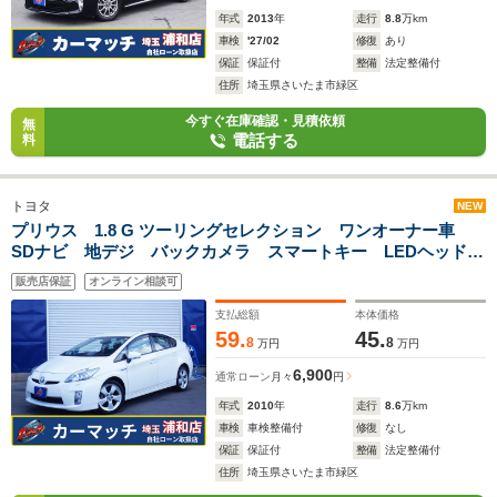
年式
2013
年
走行
8.8
万km
車検
'27/02
修復
あり
保証
保証付
整備
法定整備付
住所
埼玉県さいたま市緑区
今すぐ在庫確認・見積依頼
無
電話する
料
トヨタ
NEW
プリウス 1.8 G ツーリングセレクション ワンオーナー車
SDナビ 地デジ バックカメラ スマートキー LEDヘッドラ
イト
販売店保証
オンライン相談可
支払総額
本体価格
59.
45.
8
8
万円
万円
6,900
通常ローン
月々
円
年式
2010
年
走行
8.6
万km
車検
車検整備付
修復
なし
保証
保証付
整備
法定整備付
住所
埼玉県さいたま市緑区