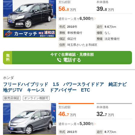
支払総額
本体価格
56.
39.
8
8
万円
万円
6,500
通常ローン
月々
円
年式
2010
年
走行
9.6
万km
車検
車検整備付
修復
なし
保証
保証付
整備
法定整備付
住所
埼玉県さいたま市緑区
今すぐ在庫確認・見積依頼
無
電話する
料
ホンダ
フリードハイブリッド 1.5 パワースライドドア 純正ナビ
地デジTV キーレス ドアバイザー ETC
販売店保証
オンライン相談可
支払総額
本体価格
46.
32.
7
7
万円
万円
5,300
通常ローン
月々
円
年式
2011
年
走行
8.7
万km