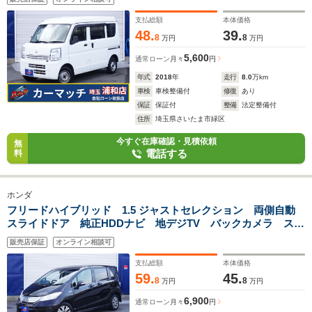
支払総額
本体価格
48.
39.
8
8
万円
万円
5,600
通常ローン
月々
円
年式
2018
年
走行
8.0
万km
車検
車検整備付
修復
あり
保証
保証付
整備
法定整備付
住所
埼玉県さいたま市緑区
今すぐ在庫確認・見積依頼
無
電話する
料
ホンダ
フリードハイブリッド 1.5 ジャストセレクション 両側自動
スライドドア 純正HDDナビ 地デジTV バックカメラ スマ
ートキー HIDライト 純正15インチAW
販売店保証
オンライン相談可
支払総額
本体価格
59.
45.
8
8
万円
万円
6,900
通常ローン
月々
円