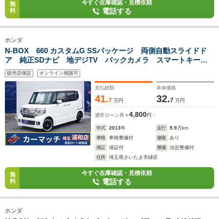
今すぐ在庫確認・見積依頼
無
電話する
料
ホンダ
N-BOX 660 カスタムG SSパッケージ 両側自動スライドド
ア 純正SDナビ 地デジTV バックカメラ スマートキー
HIDライト ETC
販売店保証
オンライン相談可
支払総額
本体価格
41.
32.
7
7
万円
万円
4,800
通常ローン
月々
円
年式
2013
年
走行
9.9
万km
車検
車検整備付
修復
あり
保証
保証付
整備
法定整備付
住所
埼玉県さいたま市緑区
今すぐ在庫確認・見積依頼
無
電話する
料
ホンダ