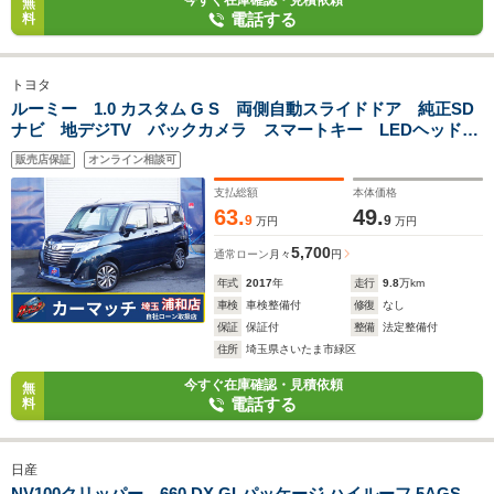
今すぐ在庫確認・見積依頼
無
電話する
料
トヨタ
ルーミー 1.0 カスタム G S 両側自動スライドドア 純正SD
ナビ 地デジTV バックカメラ スマートキー LEDヘッドラ
イト 純正14インチAW クルーズコントロール
販売店保証
オンライン相談可
支払総額
本体価格
63.
49.
9
9
万円
万円
5,700
通常ローン
月々
円
年式
2017
年
走行
9.8
万km
車検
車検整備付
修復
なし
保証
保証付
整備
法定整備付
住所
埼玉県さいたま市緑区
今すぐ在庫確認・見積依頼
無
電話する
料
日産
NV100クリッパー 660 DX GLパッケージ ハイルーフ 5AGS