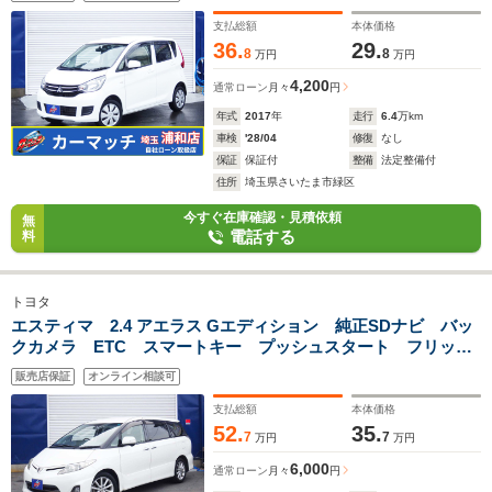
支払総額
本体価格
36.
29.
8
8
万円
万円
4,200
通常ローン
月々
円
年式
2017
年
走行
6.4
万km
車検
'28/04
修復
なし
保証
保証付
整備
法定整備付
住所
埼玉県さいたま市緑区
今すぐ在庫確認・見積依頼
無
電話する
料
トヨタ
エスティマ 2.4 アエラス Gエディション 純正SDナビ バッ
クカメラ ETC スマートキー プッシュスタート フリップ
ダウンモニター 両側パワースライドドア オートエアコン
販売店保証
オンライン相談可
ドアバイザー クルーズコントロール
支払総額
本体価格
52.
35.
7
7
万円
万円
6,000
通常ローン
月々
円