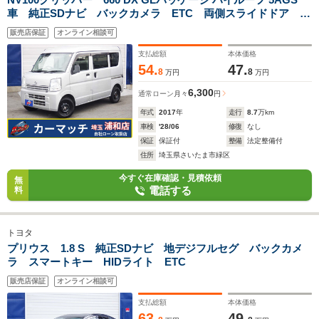
車 純正SDナビ バックカメラ ETC 両側スライドドア ド
アバイザー パワーウィンドウ
販売店保証
オンライン相談可
支払総額
本体価格
54.
47.
8
8
万円
万円
6,300
通常ローン
月々
円
年式
2017
年
走行
8.7
万km
車検
'28/06
修復
なし
保証
保証付
整備
法定整備付
住所
埼玉県さいたま市緑区
今すぐ在庫確認・見積依頼
無
電話する
料
トヨタ
プリウス 1.8 S 純正SDナビ 地デジフルセグ バックカメ
ラ スマートキー HIDライト ETC
販売店保証
オンライン相談可
支払総額
本体価格
63.
49.