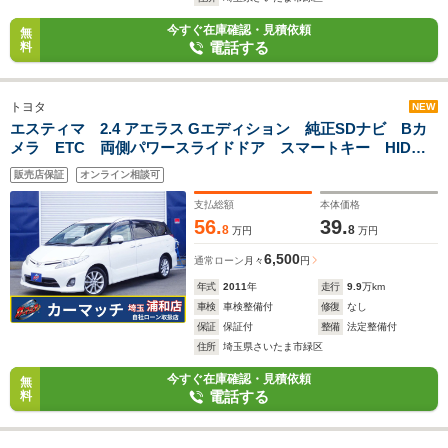
今すぐ在庫確認・見積依頼
無
電話する
料
トヨタ
NEW
エスティマ 2.4 アエラス Gエディション 純正SDナビ Bカ
メラ ETC 両側パワースライドドア スマートキー HIDラ
イト ウィンカーミラー
販売店保証
オンライン相談可
支払総額
本体価格
56.
39.
8
8
万円
万円
6,500
通常ローン
月々
円
年式
2011
年
走行
9.9
万km
車検
車検整備付
修復
なし
保証
保証付
整備
法定整備付
住所
埼玉県さいたま市緑区
今すぐ在庫確認・見積依頼
無
電話する
料