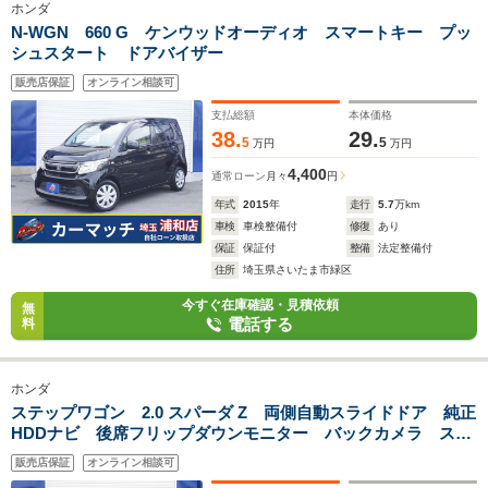
ホンダ
N-WGN 660 G ケンウッドオーディオ スマートキー プッ
シュスタート ドアバイザー
販売店保証
オンライン相談可
支払総額
本体価格
38.
29.
5
5
万円
万円
4,400
通常ローン
月々
円
年式
2015
年
走行
5.7
万km
車検
車検整備付
修復
あり
保証
保証付
整備
法定整備付
住所
埼玉県さいたま市緑区
今すぐ在庫確認・見積依頼
無
電話する
料
ホンダ
ステップワゴン 2.0 スパーダ Z 両側自動スライドドア 純正
HDDナビ 後席フリップダウンモニター バックカメラ スマ
ートキー 純正アルミホイール HIDライト ETC
販売店保証
オンライン相談可