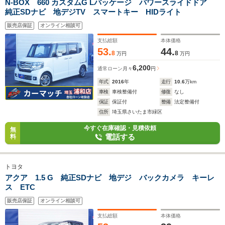
N-BOX 660 カスタムG Lパッケージ パワースライドドア
純正SDナビ 地デジTV スマートキー HIDライト
販売店保証
オンライン相談可
支払総額
本体価格
53.
44.
8
8
万円
万円
6,200
通常ローン
月々
円
年式
2016
年
走行
10.6
万km
車検
車検整備付
修復
なし
保証
保証付
整備
法定整備付
住所
埼玉県さいたま市緑区
今すぐ在庫確認・見積依頼
無
電話する
料
トヨタ
アクア 1.5 G 純正SDナビ 地デジ バックカメラ キーレ
ス ETC
販売店保証
オンライン相談可
支払総額
本体価格