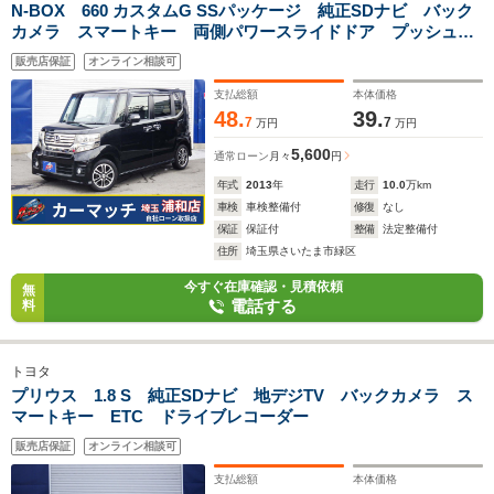
N-BOX 660 カスタムG SSパッケージ 純正SDナビ バック
カメラ スマートキー 両側パワースライドドア プッシュス
タート Bluetooth フォグランプ
販売店保証
オンライン相談可
支払総額
本体価格
48.
39.
7
7
万円
万円
5,600
通常ローン
月々
円
年式
2013
年
走行
10.0
万km
車検
車検整備付
修復
なし
保証
保証付
整備
法定整備付
住所
埼玉県さいたま市緑区
今すぐ在庫確認・見積依頼
無
電話する
料
トヨタ
プリウス 1.8 S 純正SDナビ 地デジTV バックカメラ ス
マートキー ETC ドライブレコーダー
販売店保証
オンライン相談可
支払総額
本体価格