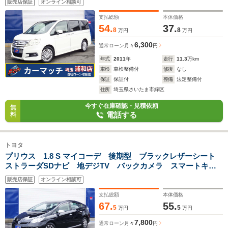
販売店保証
オンライン相談可
支払総額
本体価格
54.
37.
8
8
万円
万円
6,300
通常ローン
月々
円
年式
2011
年
走行
11.3
万km
車検
車検整備付
修復
なし
保証
保証付
整備
法定整備付
住所
埼玉県さいたま市緑区
今すぐ在庫確認・見積依頼
無
電話する
料
トヨタ
プリウス 1.8 S マイコーデ 後期型 ブラックレザーシート
ストラーダSDナビ 地デジTV バックカメラ スマートキ
ー HIDライト 15インチAW
販売店保証
オンライン相談可
支払総額
本体価格
67.
55.
5
5
万円
万円
7,800
通常ローン
月々
円