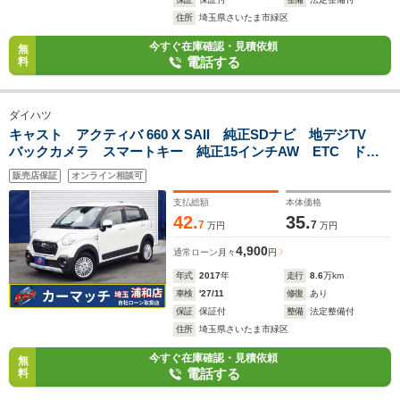
住所
埼玉県さいたま市緑区
今すぐ在庫確認・見積依頼
無
電話する
料
ダイハツ
キャスト アクティバ 660 X SAII 純正SDナビ 地デジTV
バックカメラ スマートキー 純正15インチAW ETC ドア
バイザー
販売店保証
オンライン相談可
支払総額
本体価格
42.
35.
7
7
万円
万円
4,900
通常ローン
月々
円
年式
2017
年
走行
8.6
万km
車検
'27/11
修復
あり
保証
保証付
整備
法定整備付
住所
埼玉県さいたま市緑区
今すぐ在庫確認・見積依頼
無
電話する
料