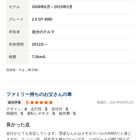
モデル
2008年6月～2015年3月
グレード
2.0 GT 4WD
所有者
自分のクルマ
所有期間
2012/2～
燃費
7.5km/L
投稿者：やま（東京都）
ファミリー持ちのお父さんの車
5
総合評価
投稿日：
2017
年
09
月
12
日
4
5
5
デザイン :
走行性 :
居住性 :
5
5
5
積載性 :
運転しやすさ :
維持費 :
良かった点
走行がとても安定しています。雪道なんかはさすがスバルのAWDだと感じ
ますね。エンジン音、排気音も静かでいいです。リヤゲートの開口部も広く