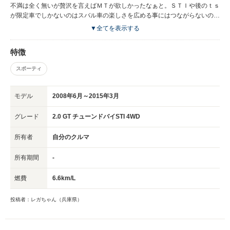
不満は全く無いが贅沢を言えばＭＴが欲しかったなぁと。ＳＴＩや後のｔｓ
が限定車でしかないのはスバル車の楽しさを広める事にはつながらないの
で、残念だなぁと。一番は絶版になった事が残念で乗り換え難民になってし
▼全てを表示する
まったいる事かな。。。
特徴
スポーティ
モデル
2008年6月～2015年3月
グレード
2.0 GT チューンドバイSTI 4WD
所有者
自分のクルマ
所有期間
-
燃費
6.6km/L
投稿者：レガちゃん（兵庫県）