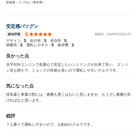
投稿者：ケン511（熊本県）
安定感バツグン
5
総合評価
投稿日：
2020
年
10
月
21
日
5
5
5
デザイン :
走行性 :
居住性 :
5
5
3
積載性 :
運転しやすさ :
維持費 :
良かった点
水平対向エンジンで低重心で安定したハンドリングが出来て良い。 エンジ
ン音も静かで、ショックの性能も良いので運転しやすいクルマです。
気になった点
排気量と車重の割には、燃費も悪くはないと思いますが、もう少し燃費が良
ければなと思います。
総評
７人乗りで運転しやすいので、お勧めのクルマです。