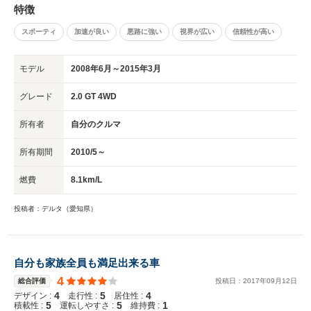
特徴
最近は愛着が出てきております。
スポーティ
加速が良い
悪路に強い
視界が広い
信頼性が高い
モデル
2008年6月～2015年3月
グレード
2.0 GT 4WD
所有者
自分のクルマ
所有期間
2010/5～
燃費
8.1km/L
投稿者：デルタ（愛知県）
自分も家族全員も満足出来る車
4
総合評価
投稿日：
2017
年
09
月
12
日
4
5
4
デザイン :
走行性 :
居住性 :
5
5
1
積載性 :
運転しやすさ :
維持費 :