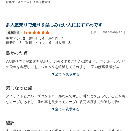
投稿者：スバリスト15年（北海道）
多人数乗りで走りを楽しみたい人におすすめです
5
総合評価
投稿日：
2017
年
09
月
13
日
3
4
4
デザイン :
走行性 :
居住性 :
2
4
3
積載性 :
運転しやすさ :
維持費 :
良かった点
7人乗りですが加速力があり、力強く走ることが出来ます。 マンホールなど
の段差を走行しても、ショックを軽減してくれます。 室内は高級感があ
り、メーターも男心を掴んだ仕様です。 アイサイトとクルーズコントロー
▼全てを表示する
ルは長距離ドライブに最適です。
気になった点
アイサイトとクルーズコントロールなんですが、峠などを走っているとき急
なカーブがあると、前の車を見失ってカーブに設定速度まで加速して怖いで
す。 中央にある温度や平均速度を表示するディスプレイが光の加減で透け
▼全てを表示する
るので安っぽく見えます。
総評
多人数かつスポーティな走りを求めているひとにおすすめです。 室内はそ