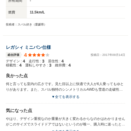
所有期間
-
燃費
11.5km/L
投稿者：スバル好き（愛媛県）
レガシィ ミニバン仕様
4
総合評価
投稿日：
2017
年
09
月
14
日
4
3
4
デザイン :
走行性 :
居住性 :
4
3
4
積載性 :
運転しやすさ :
維持費 :
良かった点
何と言っても室内の広さです。見た目以上に快適で大人が6人乗ってもゆと
りがあります。また、スバル独特のシンメトリカルAWDも雪道の走破性の
良さを感じれる良い点です。
▼全てを表示する
気になった点
やはり、デザイン重視なのか重量が大きく変わるからなのかはわかりません
がこのサイズでスライドドアではないというのが唯一、購入時に迷ったとこ
ろでした。競合したのはオデッセイで走りの面や室内の広さ、スライドドア