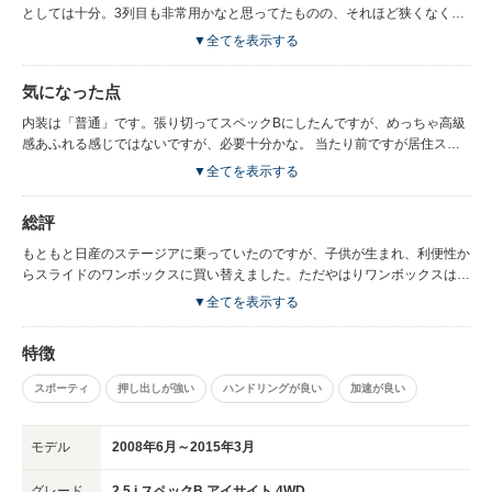
としては十分。3列目も非常用かなと思ってたものの、それほど狭くなく、
大柄な人でなければ苦ではないです。子供なら何も問題なし。 何より必要
▼全てを表示する
以上にキビキビ走る！加速もいいし、ハンドリングもいい。運転がとても楽
しいです！子持ちお父さんのためのスポーツカーですね。ボンネットがあま
気になった点
り前に傾斜してなくて見やすいのも良いです。 個人的な好みですが、エン
ジンの音も好きです。「あー走ってるなー」って感じる。デザインもシンプ
内装は「普通」です。張り切ってスペックBにしたんですが、めっちゃ高級
ルで好きです。
感あふれる感じではないですが、必要十分かな。 当たり前ですが居住スペ
ースは普通車と同じ感じでワンボックスの方が広いですね。 主に10分程度
▼全てを表示する
の街乗りがメインなため、燃費は7km/Lぐらいで良くはないです。遠出すれ
ば10km/L以上は出ますので乗り方次第ですね。
総評
もともと日産のステージアに乗っていたのですが、子供が生まれ、利便性か
らスライドのワンボックスに買い替えました。ただやはりワンボックスは遅
い＆重い。。 月日は流れチャイルドシートも必要なくなり、やっぱりある
▼全てを表示する
程度は走る車に乗りたい、でも7人乗れる車が必要で、アルファードやエル
グランドを検討していたのですが、奥さんに相談したところ、「エクシーガ
特徴
がいいんじゃない？」と。 実はそれまでエクシーガの存在を知らなくて、
早速試乗しに行き、次の日には契約していました。 新車＆ローンで車を買
スポーティ
押し出しが強い
ハンドリングが良い
加速が良い
うのははじめてだったので、「それなら思い切って良いやつを」とスペック
Bにしたのですが、18インチのタイヤ交換は高かった。。でも所有欲は満た
されたので良しとしてます。
モデル
2008年6月～2015年3月
グレード
2.5 i スペックB アイサイト 4WD