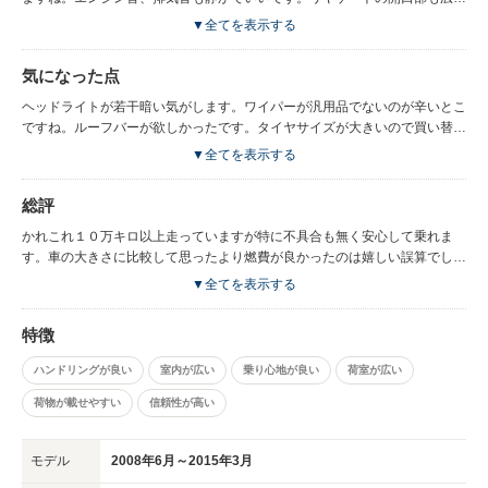
荷物の出し入れも楽ですし、ママチャリくらいなら積載もできます。そんな
▼全てを表示する
に機会はないのですが７人乗れるのも魅力です。
気になった点
ヘッドライトが若干暗い気がします。ワイパーが汎用品でないのが辛いとこ
ですね。ルーフバーが欲しかったです。タイヤサイズが大きいので買い替え
のときに思わぬ出費になります。今時なんでしょうが灰皿がないのが驚きで
▼全てを表示する
したｗ。ワイパーの収まる場所がかなり深いので雪が積もると手でとらない
といけません。自然に下に落ちるくらいのがいいですね。ルーフのアンテナ
総評
が雪を落とすときに折れてしまいましたので、もう少し強度がほしいとこで
す。
かれこれ１０万キロ以上走っていますが特に不具合も無く安心して乗れま
す。車の大きさに比較して思ったより燃費が良かったのは嬉しい誤算でし
た。外見は若干地味ではありますが内装は安っぽくなく気にいっています。
▼全てを表示する
シートの座り心地、質感ともに良いです。７人乗っても力不足もありませ
ん。アウトドアでの使用もたくさん荷物も積めるのでファミキャンにも十分
特徴
に使用できます。AWDですので高速安定性もあるし雪道なんかも安心して
走行できます。何気に秀逸な車だと思います。
ハンドリングが良い
室内が広い
乗り心地が良い
荷室が広い
荷物が載せやすい
信頼性が高い
モデル
2008年6月～2015年3月