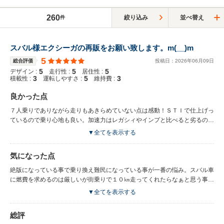
260
絞り込み
並べ替え
件
スバル様エクシーガの再販をお願い致します。m(__)m
5
総合評価
投稿日：
2026
年
06
月
09
日
5
5
5
デザイン :
走行性 :
居住性 :
3
5
3
積載性 :
運転しやすさ :
維持費 :
良かった点
７人乗りでありながら走りもあきらめていない点は感動！ＳＴＩで仕上げっ
ているので乗り心地も良い。加速力はレガシィやインプと比べると劣るのは
仕方ないが、３列シートのミニバンというカテゴリーなので十分だと思う。
▼全てを表示する
３列まで大人が７人乗って長距離移動できて運転が楽しい車は他にはない事
と限定車という事は所有しているモチベーションは高い。ボクサー音が心地
気になった点
よく、踏みたくなるのを我慢しながらでないと免許が。。。^_^；
絶版になっている事で乗り換え難民になっている事が一番の悩み。スバル車
に燃費を求めるのは厳しいが街乗りで１０㎞走ってくれたらなぁと思う事は
あるかな。ターボ車のハイオクなので、ガソリン入れると１万円コースなの
▼全てを表示する
で、１/３までには入れている。ＭＴ設定があればレガシィからの乗り換え
は多かったように思うから、ＳＴＩが限定ではなく、カタログモデルでＭＴ
総評
設定があったら良かったのになぁと。