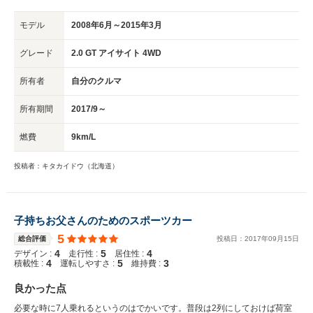
モデル
2008年6月～2015年3月
グレード
2.0 GT アイサイト 4WD
所有者
自分のクルマ
所有期間
2017/9～
燃費
9km/L
投稿者：キタカイドウ（北海道）
子持ちお父さんのためのスポーツカー
5
総合評価
投稿日：
2017
年
09
月
15
日
4
5
4
デザイン :
走行性 :
居住性 :
4
5
3
積載性 :
運転しやすさ :
維持費 :
良かった点
必要な時に7人乗れるというのはでかいです。普段は2列にしておけば荷室