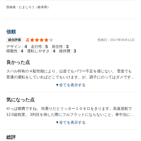
投稿者：たまじろう（岐阜県）
信頼
4
総合評価
投稿日：
2017
年
09
月
11
日
4
5
3
デザイン :
走行性 :
居住性 :
4
4
3
積載性 :
運転しやすさ :
維持費 :
良かった点
スバル特有の４駈性能により、山道でもパワー不足を感じない。 雪道でも
普通の運転をしていればどこでもいけます。が、調子にのってはダメです。
7人乗りだが加速も含めてパワー不足はない。 スポーティーなデザインの割
▼全てを表示する
に居住空間が広く感じる。 水平対向エンジンの振動と音がなんか心地よ
い。
気になった点
やっぱ燃費ですね。 街乗りだとリッター１０キロをきります。高速巡航で
12.0超程度。 3列目を倒した際にフルフラットにならないこと。車中泊に利
用する際は工夫が必要です。 後ろにエアコンがないので、3列目は暑いor寒
▼全てを表示する
いかもしれません。 フル乗車の場合、荷物があまり乗りませんが、他の車
でも同様かな。
総評