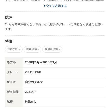
なりました。その衝撃はドラレコが事故と判断して止まる程です。 リコー
▼全てを表示する
ルではなくキャンペーンはありますが発生した場合のみ且つ9年間(9か10)で
私の車両は対象外でした。車やで修理でエラーが消えず現在ディーラー修理
総評
中です。
GTなら年式が古くない車両、それ以外のグレードは問題なく快適だと思い
ます。
特徴
室内が広い
視界が広い
見切りが良い
モデル
2008年6月～2015年3月
グレード
2.0 GT 4WD
所有者
自分のクルマ
所有期間
2021/4～
燃費
9.6km/L