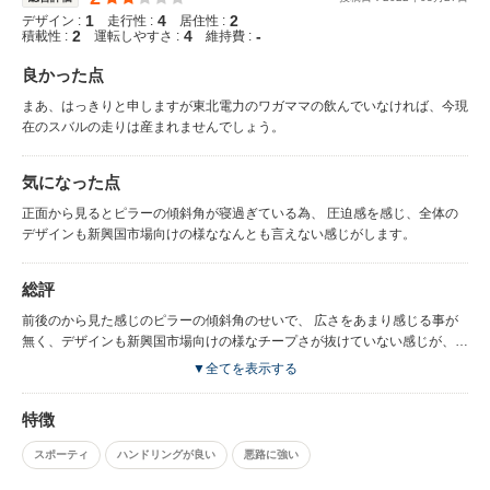
1
4
2
デザイン :
走行性 :
居住性 :
2
4
-
積載性 :
運転しやすさ :
維持費 :
良かった点
まあ、はっきりと申しますが東北電力のワガママの飲んでいなければ、今現
在のスバルの走りは産まれませんでしょう。
気になった点
正面から見るとピラーの傾斜角が寝過ぎている為、 圧迫感を感じ、全体の
デザインも新興国市場向けの様ななんとも言えない感じがします。
総評
前後のから見た感じのピラーの傾斜角のせいで、 広さをあまり感じる事が
無く、デザインも新興国市場向けの様なチープさが抜けていない感じが、
スバル車らしさをあまり感じる事がない。
▼全てを表示する
特徴
スポーティ
ハンドリングが良い
悪路に強い