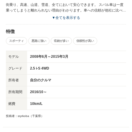
街乗り、高速、山道、雪道、全てにおいて安心できます。 スバル車は一度
乗ってしまうと離れられない理由がわかります。車への信頼が他社に比べて
高いです。エンジンの音や振動など運転している人にしかわからない良さも
▼全てを表示する
あります。 燃費がもう少しだけよくなればと思いますが、今後に期待しま
しょう。 ハイブリットが主流な時代になっても、大事な部分は失わないで
特徴
ほしいです。 万人受けしないかもしれないですが、こだわりを持って発展
していってほしいなと思います。
スポーティ
悪路に強い
収納が多い
信頼性が高い
モデル
2008年6月～2015年3月
グレード
2.5 i-S 4WD
所有者
自分のクルマ
所有期間
2016/10～
燃費
10km/L
投稿者：sryrkoba（千葉県）