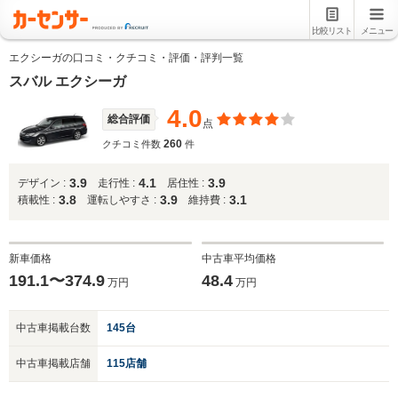
比較リスト
メニュー
エクシーガの口コミ・クチコミ・評価・評判一覧
スバル エクシーガ
4.0
総合評価
点
260
クチコミ件数
件
3.9
4.1
3.9
デザイン :
走行性 :
居住性 :
3.8
3.9
3.1
積載性 :
運転しやすさ :
維持費 :
新車価格
中古車平均価格
191.1〜374.9
48.4
万円
万円
中古車掲載台数
145台
中古車掲載店舗
115店舗