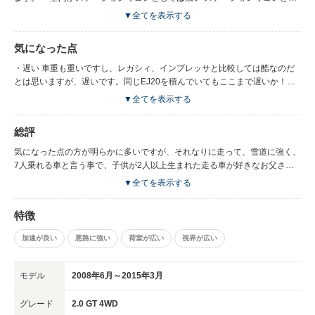
て見れば、高い天井とレガシィよりも広められた全幅により広く感じます。
▼全てを表示する
シアターレイアウトと言われる後席につれて座面が高くなっていくレイアウ
トのおかげで、2列目、3列目からも眺めが良いです。 ・ミニバンとして見
気になった点
ればそこそこ速い。（スバルのステーションワゴンとしてはかなり遅い）
前車がBH5 GT-B（3代目レガシィのワゴン）だった為、それと比較してし
・遅い 車重も重いですし、レガシィ、インプレッサと比較しては酷なのだ
まうととてもかったるいクルマです。ネットでよく見られる「速い」と言う
とは思いますが、遅いです。同じEJ20を積んでいてもここまで遅いか！と
評価に期待していたのですが、正直期待しすぎでした。ミニバンとして見れ
思わずにはいられません。特に4000回転以上では回っているだけです。低
▼全てを表示する
ばそこそこ速いのでしょうね。
回転重視の設定なのだとは思いますが、もっと高回転側も気持ちよく回る設
定であれば、走り重視の層にもっと受けるのではないかなぁ。 ・足周りが
総評
ショボい 「さすがスバル」「しっかりしている」との評価がよく見られま
すが、そう言ったポジティブな感想は持てませんでした。SPEC.Bであれば
気になった点の方が明らかに多いですが、それなりに走って、雪道に強く、
ビルシュタインのショックのおかげでしっかりした足周りなると思います。
7人乗れる車と言う事で、子供が2人以上生まれた走る車が好きなお父さ
私の車両はC型と言われる型で初期のA型に比べるとまともになっているら
ん、ミニバンは嫌なお父さんには選択肢としてアリだと思います。幸いなこ
▼全てを表示する
しいのですが、減衰力が足りない印象です。走行24,000kmの車両なのでそ
とに弱点・欠点を補う為のパーツはそれなりの数存在していますので。 私
こまで劣化していないはずだと思うのですが・・・。 ・ブレーキがコント
は期待しすぎてちょっと後悔していますが、少しずつ手を入れて快速ファミ
特徴
ロールしにくい 絶対的な効きも足りないと感じますが、ブレーキを踏んで
リーカーになるように仕立てて行こうと思っています。
からのコントロール性が悪いです。特に踏み始めから実際に効き出すまでタ
加速が良い
悪路に強い
荷室が広い
視界が広い
ッチがあいまいな領域があり、しかもそれが変化します。あるアフターパー
ツでタッチは良くなりました。 ・シャーシ剛性が低い 車両購入後初めて乗
った時は、あまりの安定感のなさに閉口しました。特にリア周りの接地感の
モデル
2008年6月～2015年3月
乏しさがあり、直進の最中にも微妙な補正舵を当てないといけないのが非常
にストレスでした。私の購入した車両がハズレだったのだろうか・・・？リ
グレード
2.0 GT 4WD
ア周りのシャーシを補強するパーツでかなり改善しました。 またシャーシ