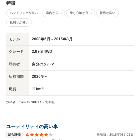
特徴
ハンドリングが良い
室内が広い
乗り心地が良い
視界が広い
見切りが良い
モデル
2008年6月～2015年3月
グレード
2.0 i-S 4WD
所有者
自分のクルマ
所有期間
2020/9～
燃費
11km/L
投稿者：masa19780714（北海道）
ユーティリティの高い車
4
総合評価
投稿日：
2018
年
08
月
21
日