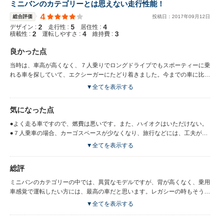
ミニバンのカテゴリーとは思えない走行性能！
4
総合評価
投稿日：
2017
年
09
月
12
日
2
5
4
デザイン :
走行性 :
居住性 :
2
4
3
積載性 :
運転しやすさ :
維持費 :
良かった点
当時は、車高が高くなく、７人乗りでロングドライブでもスポーティーに乗
れる車を探していて、エクシーガーにたどり着きました。今までの車に比べ
たら、３列目でも、シートが少し高くなっているため、大人でもそこそこ十
▼全てを表示する
分座ることができ、非常に使い勝手の良い車です。ミニバンというカテゴリ
ーですが、ワゴンの乗っている感覚なので、乗用車からの乗り換えでも違和
気になった点
感がなく、高速道路などのロングドライブには、ＡＷＤの効果もありとても
安心した運転できます。以前レガシーも所有しておりましたが、ほとんど変
●よく走る車ですので、燃費は悪いです。また、ハイオクはいただけない。
わりなく運転できます。最新モデルがクロスオーバー７になりましたが、タ
●７人乗車の場合、カーゴスペースが少なくなり、旅行などには、工夫が必
ーボの設定はなく貴重なモデルだと思います。
要。（ルーフＢＯＸ装着済み）
▼全てを表示する
総評
ミニバンのカテゴリーの中では、異質なモデルですが、背が高くなく、乗用
車感覚で運転したい方には、最高の車だと思います。レガシーの時もそうで
したが、スバルのＡＤＷは良くできており雨天の運転や、雪道でも安心した
▼全てを表示する
運転することができ、エクシーガーが無くなったこともあり、しばらくは乗
り続けようと思える車です。最初はスタイルがあまり好きではなかったが、