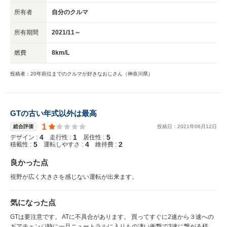
剛性の低さからか、荒れた路面では2列目位以降から聞こえるミシッカタッ
所有者
自分のクルマ
という音が目立ちます。これは年式相応なのだろうか。 ・ドアミラー格納
スイッチにバック照明がない オーディオ、エアコン類は問題ないのです
所有期間
2021/11～
が、ドアミラー格納スイッチにバック照明がないので、夜間最初はボタンを
探すことになりました。慣れれば問題ないのですがやはりあった方が見やす
燃費
8km/L
いですね。 ・電制スロットルのレスポンスがかったるい SIドライブをIまた
はSでのレスポンスがかったるいと感じます。出足をゆっくりとさせる方向
の設定のようですね。S#はまあまあかと思います。 ・メーターがダサい 私
投稿者：20年前位までのクルマが好きなおじさん（神奈川県）
の車両は前期型にあたるそうですが、メーターがダサいです。中央にスピー
ドメーター、右にタコメーター、左には燃料計とエコ運転モニタ？が配置さ
れています。このエコ運転モニタが個人的にはいらないです。そして水温計
がありません。これが不評だったのか後期型ではなかなかカッコいいメータ
GTの古い年式以外は最高
ーに変わっていて、左タコメーター、右スピードメーター、センターにイン
1
総合評価
投稿日：
2021
年
06
月
12
日
フォメーションディスプレイが搭載された赤照明のメーターになっていま
4
1
5
デザイン :
走行性 :
居住性 :
す。最初からこれなら・・・。
5
4
2
積載性 :
運転しやすさ :
維持費 :
良かった点
視野が広く大きさを感じない運転が出来ます。
気になった点
GTは要注意です。 ATに不具合があります。 買ってすぐに2速から３速への
ギアチェンジ時に一旦ニュートラルに入りもの凄い衝撃で3速に繋がる様に