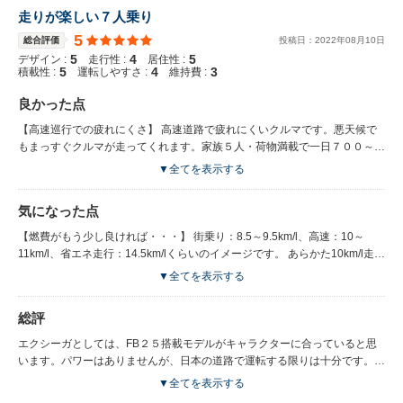
走りが楽しい７人乗り
5
総合評価
投稿日：
2022
年
08
月
10
日
5
4
5
デザイン :
走行性 :
居住性 :
5
4
3
積載性 :
運転しやすさ :
維持費 :
良かった点
【高速巡行での疲れにくさ】 高速道路で疲れにくいクルマです。悪天候で
もまっすぐクルマが走ってくれます。家族５人・荷物満載で一日７００～８
００km走ったことがありましたが、楽に走れました。ガラスルーフも気持
▼全てを表示する
ちよく、家族は後ろに乗るのを楽しんでいました。 【荷物が意外に載る】
室内が比較的スクエアな断面形状のため、荷物が積みやすいです。タンス・
気になった点
書棚・ベッド・自転車・スクーターなどを載せましたが、外観からは想像で
きないほど入ります。
【燃費がもう少し良ければ・・・】 街乗り：8.5～9.5km/l、高速：10～
11km/l、省エネ走行：14.5km/lくらいのイメージです。 あらかた10km/l走れ
ば良しというところでしょうか。マニュアルがあれば、更によかったです。
▼全てを表示する
【車内の発生音・段差の突き上げ】 車内のガタピシ音が多いです。段差の
突き上げも気になります。この時代のスバル車特有な症状と思っていまし
総評
た。エクシーガにはありませんが、この世代後のSGPプラットフォームは
よくできているなぁと思います。
エクシーガとしては、FB２５搭載モデルがキャラクターに合っていると思
います。パワーはありませんが、日本の道路で運転する限りは十分です。
スバル車のいいところで、運転していて楽しいですよ。 また、７人乗りと
▼全てを表示する
してはかなり高いレベルの運転性能で、未だに超えるクルマは出ていないと