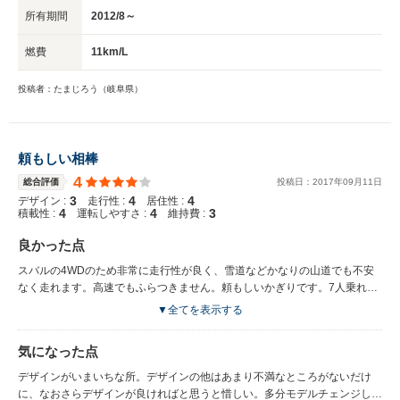
所有期間
2012/8～
燃費
11km/L
投稿者：たまじろう（岐阜県）
頼もしい相棒
4
総合評価
投稿日：
2017
年
09
月
11
日
3
4
4
デザイン :
走行性 :
居住性 :
4
4
3
積載性 :
運転しやすさ :
維持費 :
良かった点
スバルの4WDのため非常に走行性が良く、雪道などかなりの山道でも不安
なく走れます。高速でもふらつきません。頼もしいかぎりです。7人乗れ
て、電動シートやアイサイトなど装備も充実して下り、費用対効果はかなり
▼全てを表示する
良いと思います。これだけの装備で、300万を切る価格は本当にお得です。
同じようなスペックだとアウディとか、かなり高くなります。タイヤをレグ
気になった点
ノに変えたら乗り心地やハンドリングが改善しました。いわゆるミニバンと
は違うものを求めている人にはいいのかなと思います。クロスオーバー7に
デザインがいまいちな所。デザインの他はあまり不満なところがないだけ
変えようかと考えたこともありますが、中身は変わっていないのでおもいと
に、なおさらデザインが良ければと思うと惜しい。多分モデルチェンジしな