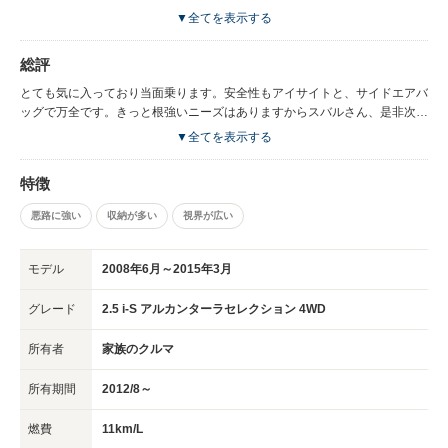
どまりました。次に考えているのはCX8か、アメリカで出たアセントが日本
さそうなところ。
▼全てを表示する
で出たらと思います。スバルがエクシーガをモデルチェンジしてくれるのが
一番ですが。
総評
とても気に入っており当面乗ります。安全性もアイサイトと、サイドエアバ
ッグで万全です。きっと根強いニーズはありますからスバルさん、是非次期
モデル出してください。
▼全てを表示する
特徴
悪路に強い
収納が多い
視界が広い
モデル
2008年6月～2015年3月
グレード
2.5 i-S アルカンターラセレクション 4WD
所有者
家族のクルマ
所有期間
2012/8～
燃費
11km/L