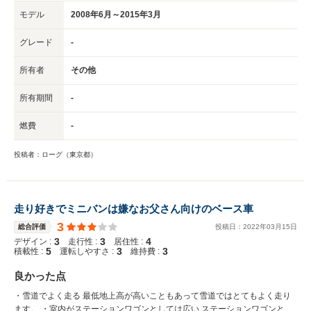
モデル
2008年6月～2015年3月
グレード
-
所有者
その他
所有期間
-
燃費
-
投稿者：ローグ（東京都）
走り好きでミニバンは嫌なお父さん向けのベース車
3
総合評価
投稿日：
2022
年
03
月
15
日
3
3
4
デザイン :
走行性 :
居住性 :
5
3
3
積載性 :
運転しやすさ :
維持費 :
良かった点
・雪道でよく走る 最低地上高が高いこともあって雪道ではとてもよく走り
ます。 ・室内がステーションワゴンとしては広い ステーションワゴンとし