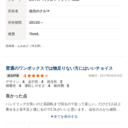
所有者
自分のクルマ
所有期間
2013/2～
燃費
7km/L
投稿者：もみあげ（埼玉県）
普通のワンボックスでは物足りない方にはいいチョイス
4
総合評価
投稿日：
2017
年
09
月
15
日
4
4
3
デザイン :
走行性 :
居住性 :
4
4
5
積載性 :
運転しやすさ :
維持費 :
良かった点
ハンドリングが良いのと高回転まで回るので走って楽しい。だけど2人以上
乗せると役不足と感じるので2.5Lがいいと思います。 会社の人から値段よ
り高そうな車に見られる（サイズからかな？） 特別仕様車ということもあ
▼全てを表示する
ってクルコン等が標準なのでコストパフォーマンスが高い