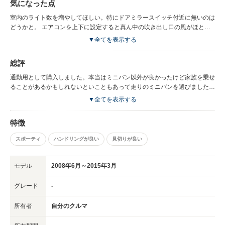
気になった点
室内のライト数を増やしてほしい。特にドアミラースイッチ付近に無いのは
どうかと。 エアコンを上下に設定すると真ん中の吹き出し口の風がほとん
ど出ない。 シートが悪いです。シートポディションの問題なのかな。 AWD
▼全てを表示する
の割には燃費は良いと思うけどもう少し良くしてほしい ブレーキはもう少
し強くしてほしい スピーカー数と音質をしっかりしてほしい 防音をもっと
総評
しっかりしてほしい バンパー内部の隙間が気になる
通勤用として購入しました。本当はミニバン以外が良かったけど家族を乗せ
ることがあるかもしれないといこともあって走りのミニバンを選びました。
スバルということもあって走りには物凄く満足してます。お勧めな車です
▼全てを表示する
ね。 リアシートを頻繁に使わない人であれば、XVが良いのではないでしょ
うか？ 総括としましては、走り以外の基本的なところをしっかり作って欲
特徴
しいです。それ以外は大変良くできた車です。
スポーティ
ハンドリングが良い
見切りが良い
モデル
2008年6月～2015年3月
グレード
-
所有者
自分のクルマ