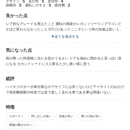
5
5
4
デザイン :
走行性 :
居住性 :
5
5
2
積載性 :
運転しやすさ :
維持費 :
良かった点
レア的なグレードを買えたこと 運転の感覚がレガシィツーリングワゴンと
さほど変わらなかったこと GTだけあってここぞという時の加速は良い 1番
良いのは７人乗れること
▼全てを表示する
気になった点
雨が降った時屋根に当たる音がうるさい ドアを強めに閉めると安っぽい音
になる セカンドシートに３人乗ると少し狭い様に思う
総評
ハイオクのターボ車仕様なのでサイフには良くないけどアイサイトのおかげ
で長距離移動や峠道では楽で楽しく走れる車である事は間違いない。
特徴
スポーティ
押し出しが強い
加速が良い
乗り心地が良い
荷物が載せやすい