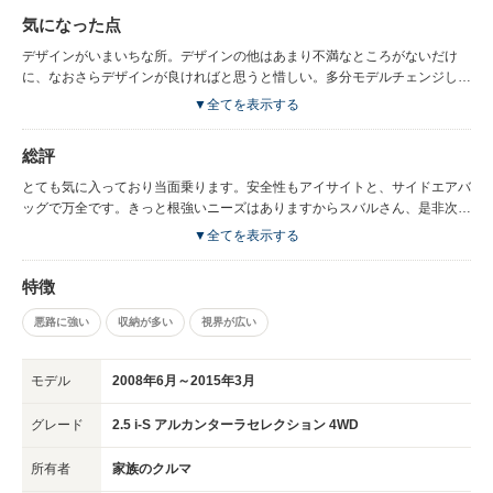
同じようなスペックだとアウディとか、かなり高くなります。タイヤをレグ
気になった点
ノに変えたら乗り心地やハンドリングが改善しました。いわゆるミニバンと
は違うものを求めている人にはいいのかなと思います。クロスオーバー7に
デザインがいまいちな所。デザインの他はあまり不満なところがないだけ
変えようかと考えたこともありますが、中身は変わっていないのでおもいと
に、なおさらデザインが良ければと思うと惜しい。多分モデルチェンジしな
どまりました。次に考えているのはCX8か、アメリカで出たアセントが日本
さそうなところ。
▼全てを表示する
で出たらと思います。スバルがエクシーガをモデルチェンジしてくれるのが
一番ですが。
総評
とても気に入っており当面乗ります。安全性もアイサイトと、サイドエアバ
ッグで万全です。きっと根強いニーズはありますからスバルさん、是非次期
モデル出してください。
▼全てを表示する
特徴
悪路に強い
収納が多い
視界が広い
モデル
2008年6月～2015年3月
グレード
2.5 i-S アルカンターラセレクション 4WD
所有者
家族のクルマ