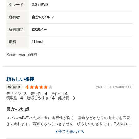
グレード
2.0 i 4WD
所有者
自分のクルマ
所有期間
2010/4～
燃費
11km/L
投稿者：mog（山形県）
頼もしい相棒
4
総合評価
投稿日：
2017
年
09
月
11
日
3
4
4
デザイン :
走行性 :
居住性 :
4
4
3
積載性 :
運転しやすさ :
維持費 :
良かった点
スバルの4WDのため非常に走行性が良く、雪道などかなりの山道でも不安
なく走れます。高速でもふらつきません。頼もしいかぎりです。7人乗れ
て、電動シートやアイサイトなど装備も充実して下り、費用対効果はかなり
▼全てを表示する
良いと思います。これだけの装備で、300万を切る価格は本当にお得です。