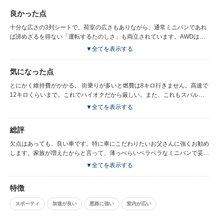
良かった点
十分な広さの3列シートで、荷室の広さもありながら、通常ミニバンであれ
ば諦めざるを得ない「運転するたのしさ」も両立されています。AWDはハ
ンドリングが安定していて長距離運転しても疲れませんし、いざ悪路という
▼全てを表示する
際の安心感、加速やハンドリング性能の良さも富士重工ならでは。スバル車
全般に言えることですが、この車じゃなければどうなっていたか…という場
気になった点
面をいくつか思い出せます。
とにかく維持費がかかる。 街乗りが多いと燃費は8キロ行きません。高速で
12キロくらいまで。これでハイオクだから厳しい。また、これもスバルな
らではですが、タイヤのサイズも独特で、交換に十万必要です。 あと、3列
▼全てを表示する
目エアコンが効きにくいのが地味にちとストレス。
総評
欠点はあっても、良い車です。特に車にこだわりたいお父さんに強くお勧め
します。家族が増えたからと言って、薄っぺらいペラペラなミニバンで妥協
する前に、この車も検討してみて下さい。 最初は、ご家族は高さがあって
▼全てを表示する
華やかな知名度の高いミニバンを好むでしょう。でも結局、車としての基本
的な性能、つまり、ボディーが硬くて乗員を守る、真っ直ぐ走る、ちゃんと
特徴
曲がる、ちゃんと止まる、が出来る車を選ぶ事が、いざという時家族の命を
救います。レガシーやインプと比較されると辛いけど。
スポーティ
加速が良い
悪路に強い
室内が広い