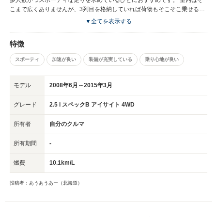
こまで広くありませんが、3列目を格納していれば荷物もそこそこ乗せるこ
とができます。普段は家族3人まれに5人で乗りますが、普段使いで狭いと
▼全てを表示する
感じたことはないです。 燃費は長距離がメインであれば10.0km/ℓを超えま
す。町乗りですと9.0km/ℓくらいになると思います。 オプションでガラスル
特徴
ーフがついていますが、窓の開閉はできません。 アイドリングストップも
ついていますが、けっこうブレーキを踏んでいないといけないので、使いに
スポーティ
加速が良い
装備が充実している
乗り心地が良い
くいです。 スピードを感じさせない快適さ、アイサイト、クルーズコント
ロールなどの便利機能、この点については大変満足しています。
モデル
2008年6月～2015年3月
グレード
2.5 i スペックB アイサイト 4WD
所有者
自分のクルマ
所有期間
-
燃費
10.1km/L
投稿者：あうあうあー（北海道）