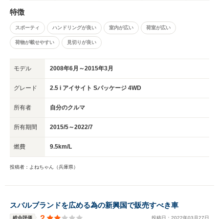
思います。もっと評価されていいはずなのですが・・・。
特徴
スポーティ
ハンドリングが良い
室内が広い
荷室が広い
荷物が載せやすい
見切りが良い
モデル
2008年6月～2015年3月
グレード
2.5 i アイサイト Sパッケージ 4WD
所有者
自分のクルマ
所有期間
2015/5～2022/7
燃費
9.5km/L
投稿者：よねちゃん（兵庫県）
スバルブランドを広める為の新興国で販売すべき車
2
総合評価
投稿日：
2022
年
03
月
27
日