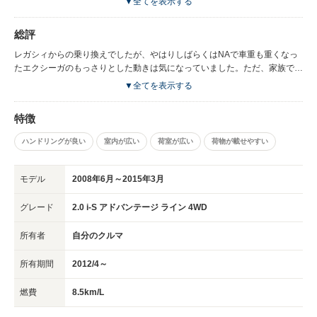
▼全てを表示する
を考えるとオデッセイに気持ちが傾いていましたが、最終的には価格面で折
り合いが付かず断念しました。エクシーガも買った当初はターボ仕様もあ
総評
り、全体的には気に入ってましたがスライドドアではないことと内装のおも
ちゃ感が気になり決断出来ずにいました。特別仕様車が出てキャンペーン中
レガシィからの乗り換えでしたが、やはりしばらくはNAで車重も重くなっ
だったのが決め手になりました。
たエクシーガのもっさりとした動きは気になっていました。ただ、家族でで
かけたときの快適さは買ってよかったと感じています。アフターパーツもも
▼全てを表示する
う少し種類があれば色々といじることが出来るのでスバリストの心をつかむ
ことが出来るのではと感じます。今は完全にスポーティーな路線から遊び心
特徴
を交えたSUVになったためそこは残念ではありますが、ここまでこだわっ
ている部分があるのであればスライドドアではなくスポーティーな形を今後
ハンドリングが良い
室内が広い
荷室が広い
荷物が載せやすい
も貫いて欲しいと思います。
モデル
2008年6月～2015年3月
グレード
2.0 i-S アドバンテージ ライン 4WD
所有者
自分のクルマ
所有期間
2012/4～
燃費
8.5km/L