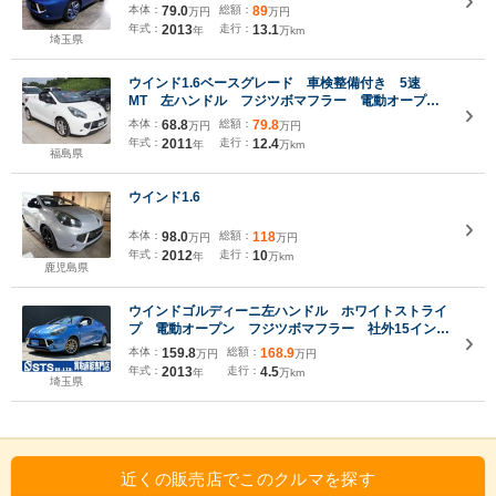
用革シート 専用バッチ クルーズコントロール カ
本体：
79.0
総額：
89
万円
万円
ロッツェリアナビ
年式：
2013
走行：
13.1
年
万km
埼玉県
ウインド1.6ベースグレード 車検整備付き 5速
MT 左ハンドル フジツボマフラー 電動オープ
ン 純正16インチアルミホイール ETC ハーフレザ
本体：
68.8
総額：
79.8
万円
万円
ーシート CD
年式：
2011
走行：
12.4
年
万km
福島県
ウインド1.6
本体：
98.0
総額：
118
万円
万円
年式：
2012
走行：
10
年
万km
鹿児島県
ウインドゴルディーニ左ハンドル ホワイトストライ
プ 電動オープン フジツボマフラー 社外15インチ
AW フォグ 社外ナビ デジタルTV 純正オーディ
本体：
159.8
総額：
168.9
万円
万円
オ ドラレコ 青/黒革シート シートヒーター リ
年式：
2013
走行：
4.5
年
万km
モコンキー ETC車載器
埼玉県
近くの販売店でこのクルマを探す