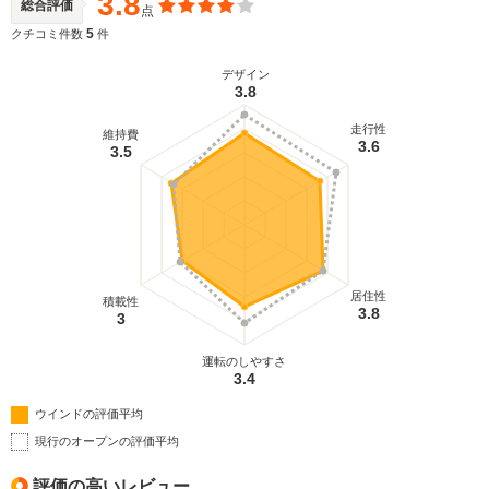
3.8
総合評価
点
5
クチコミ件数
件
デザイン
3.8
走行性
維持費
3.6
3.5
居住性
積載性
3.8
3
運転のしやすさ
3.4
ウインドの評価平均
現行のオープンの評価平均
評価の高いレビュー