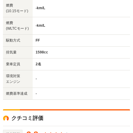
燃費
-km/L
(10.15モード)
燃費
-km/L
(WLTCモード)
駆動方式
FF
排気量
1598cc
乗車定員
2名
環境対策
-
エンジン
燃費基準達成
-
クチコミ評価