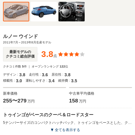
ルノー ウインド
2011年7月～2013年8月生産モデル
3.8
最新モデルの
点
クチコミ総合評価
クチコミ件数
5
件 ｜ オープンランキング
122
位
3.8
3.6
3.8
デザイン :
走行性 :
居住性 :
3.0
3.4
3.5
積載性 :
運転しやすさ :
維持費 :
新車価格
中古車平均価格
255〜279
158
万円
万円
トゥインゴがベースのクーペ＆ロードスター
5ナンバーサイズのコンパクトハッチバック、トゥインゴをベースとした、クーペとロードスター(オープン)の2つのスタイルが楽しめるオープンカー。開発はルノーのスポーツモデルやレースカーを開発、製造するルノー・スポールが担当。足回りやブレーキシステム、ステアリングフィールなどスポーティなキャラクターが演出された。最大の特徴は、わずか12秒で開閉する電動回転格納式ハードトップが採用されたこと。ハードトップはトランクリッド部に格納される構造のため、トランク内の荷物を気にする必要がなく、他社クーペカブリオレモデルとの大きな差別点になる。駆動系は1.6LのDOHCターボ＋5速MTの組み合わせとなる。(2011.7)
全てを表示する