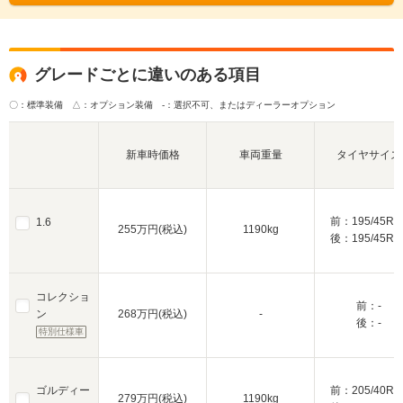
グレードごとに違いのある項目
〇：標準装備 △：オプション装備
-：選択不可、またはディーラーオプション
新車時価格
車両重量
タイヤサイズ
前：195/45R1
1.6
255万円(税込)
1190kg
後：195/45R1
コレクショ
前：-
ン
268万円(税込)
-
後：-
特別仕様車
ゴルディー
前：205/40R1
279万円(税込)
1190kg