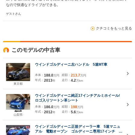
なので快適なドライブができる。
ゲストさん
クチコミをもっと見る
このモデルの中古車
ウインドゴルディーニ左ハンドル 5速MT車
本体：
188.0
総額：
213.7
万円
万円
年式：
2013
走行：
4.2
年
万km
東京都
ウインドゴルディーニ純正17インチアルミホイール/
ロゴ入りツートン革シート
本体：
186.0
総額：
198
万円
万円
年式：
2012
走行：
5.6
年
万km
山梨県
ウインドゴルディーニ正規ディーラー車 5速マニュ
アル 電動オープン ゴルディーニ専用17インチ 専