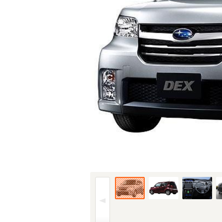
08年(H20)11月、新型時の1.3 iのフロント (1