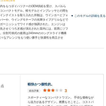
ろぎ空間を創出
内をもつダイハツクーのOEM供給を受け、スバルら
コンパクトモデル。軽モデルとインプレッサとの間を
インテイストを取り入れた外観は、ウインカーとフォ
▼ このモデルの詳細を見る
パーや、ウイングモチーフの光輝タイプグリルなどで
ガーニッシュでワイド感が強調された。エンジンは
を優先させくつろぎ感が演出された室内には、前席にソフ
。分割可倒式の後席は240mmのロングスライド機構
様々なアレンジをもつ使い勝手と快適性を両立させ
軽快かつ個性的。
点
3
総合評価
スポーティーなコンパクトワゴン。 手頃な価格なが
ら迫力があるデザイン。燃費もそこそこ。 コストパ