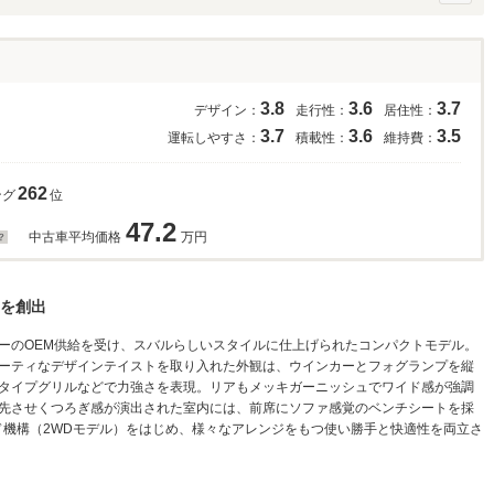
3.8
3.6
3.7
デザイン：
走行性：
居住性：
3.7
3.6
3.5
運転しやすさ：
積載性：
維持費：
262
ング
位
47.2
中古車平均価格
万円
を創出
ーのOEM供給を受け、スバルらしいスタイルに仕上げられたコンパクトモデル。
ーティなデザインテイストを取り入れた外観は、ウインカーとフォグランプを縦
タイプグリルなどで力強さを表現。リアもメッキガーニッシュでワイド感が強調
を優先させくつろぎ感が演出された室内には、前席にソファ感覚のベンチシートを採
ド機構（2WDモデル）をはじめ、様々なアレンジをもつ使い勝手と快適性を両立さ