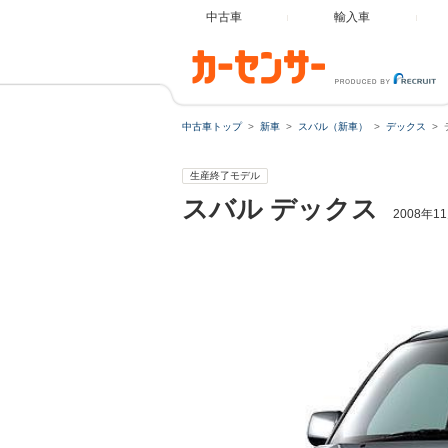
中古車
輸入車
中古車トップ
新車
スバル（新車）
デックス
生産終了モデル
スバル
デックス
2008年