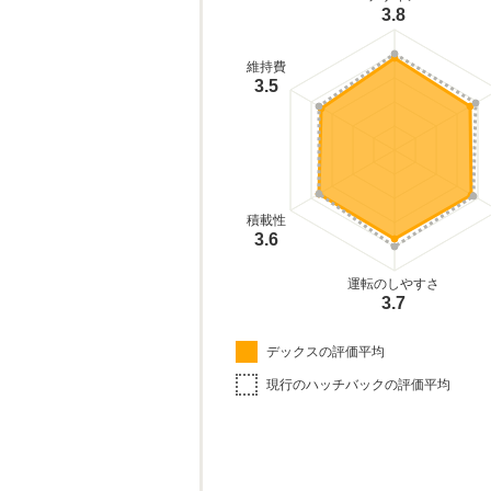
3.8
維持費
3.5
積載性
3.6
運転のしやすさ
3.7
デックスの評価平均
現行のハッチバックの評価平均