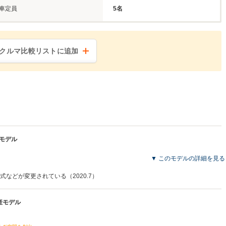
車定員
5名
クルマ比較リストに追加
産モデル
▼ このモデルの詳細を見る
などが変更されている（2020.7）
生産モデル