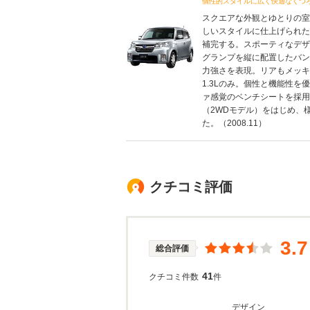
個性的スタイルに広く快適なくつ
スクエアな外観とゆとりの室
しいスタイルに仕上げられた
補完する。スポーティなデザ
グランプを縦に配置したバン
力強さを表現。リアもメッキ
1.3Lのみ。個性と機能性
ァ感覚のベンチシートを採用
（2WDモデル）をはじめ、
た。（2008.11）
クチコミ評価
3.7
総合評価
41
クチコミ件数
件
デザイン