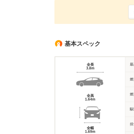
基本スペック
最
全長
3.8m
燃
燃
全高
1.64m
駆
排
全幅
1.69m