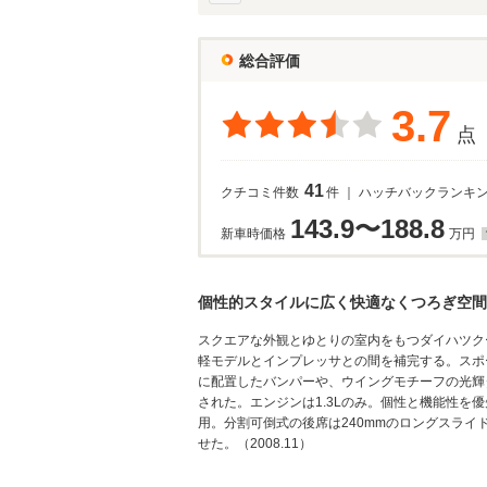
総合評価
3.7
点
41
クチコミ件数
件 ｜ ハッチバックランキ
143.9〜188.8
新車時価格
万円
個性的スタイルに広く快適なくつろぎ空間
スクエアな外観とゆとりの室内をもつダイハツク
軽モデルとインプレッサとの間を補完する。スポ
に配置したバンパーや、ウイングモチーフの光輝
された。エンジンは1.3Lのみ。個性と機能性
用。分割可倒式の後席は240mmのロングスライ
せた。（2008.11）