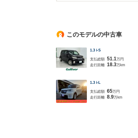
このモデルの中古車
1.3 i-S
51.1
支払総額
万円
18.3
走行距離
万km
1.3 i-L
65
支払総額
万円
8.9
走行距離
万km