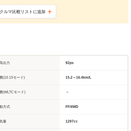
クルマ比較リストに追加
高出力
92ps
費(10.15モード)
15.2～16.4km/L
費(WLTCモード)
－
動方式
FF/4WD
気量
1297cc