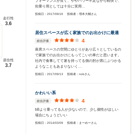
フォーマンスが良く、ややパワー不足ながら軽快で、
街乗り用としては十分に実用…
投稿日：
2017/09/16
投稿者：
増本大輔さん
走行性
3.6
居住スペースが広く家族でのお出かけに最適
4
総合評価
座席スペースの空間にゆとりがあり広々としているの
で家族でのお出かけにもってこいの車だと思います。
居住性
社内で食事してて箸を持ってる側の肘が席にぶつかる
3.7
ようなこともあまりないく…
投稿日：
2017/09/13
投稿者：
nobさん
かわいい系
4
総合評価
bBより乗ってる人が少ないので、少し個性がほしい
場合にちょうどいい
投稿日：
2014/03/09
投稿者：
まーめーさん