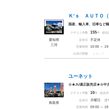
Ｋ’ｓ ＡＵＴＯ
国産、輸入車、旧車など
155
クチコミ件数
件
総合
愛知県
不定休
定休日
三河
10:00 ～ 
営業時間
お店の情報
スタッフ
ユーネット
☆★JU適正販売店★☆中
10
クチコミ件数
件
総合評
月曜日 ゴ
定休日
鳥取県
09:00 ～ 
営業時間