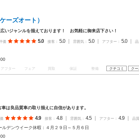
（ケーズオート）
幅広いジャンルを揃えております！ お気軽に御来店下さい！
5.0
5.0
|
5.0
|
5.0
|
評価
接客：
雰囲気：
アフター：
品
19:00
アフター
フェア
買取
保証
整備
クチコミ
クー
古車は良品質車の取り揃えに自信があります。
4.9
4.8
|
4.5
|
4.9
|
価
接客：
雰囲気：
アフター：
品
ールデンウイーク休暇：４月２９日～５月６日
18:00