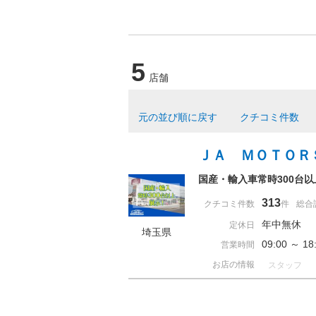
5
店舗
元の並び順に戻す
クチコミ件数
ＪＡ ＭＯＴＯＲ
国産・輸入車常時300台
313
クチコミ件数
件
総合
年中無休
定休日
埼玉県
09:00 ～ 
営業時間
お店の情報
スタッフ