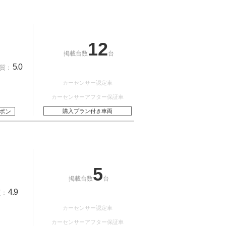
12
掲載台数
台
5.0
質：
カーセンサー認定車
カーセンサーアフター保証車
ポン
購入プラン付き車両
5
掲載台数
台
4.9
質：
カーセンサー認定車
カーセンサーアフター保証車