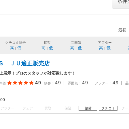
条件
最初
クチコミ総合
接客
雰囲気
アフター
高
低
高
低
高
低
高
低
｜
｜
｜
｜
Ｓ ＪＵ適正販売店
以上展示！プロのスタッフが対応致します！
4.9
4.9
|
4.9
|
4.9
|
評価
接客：
雰囲気：
アフター：
品
18:00
アフター
フェア
買取
保証
整備
クチコミ
クー