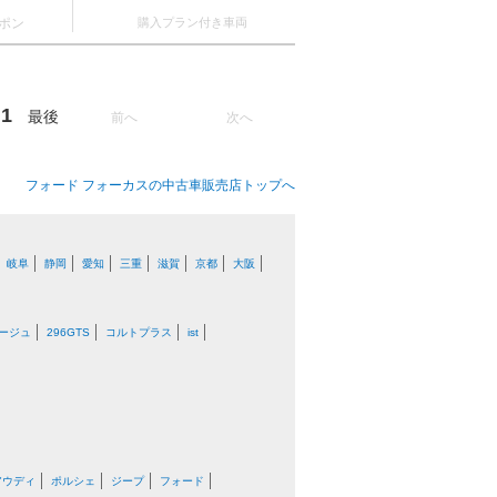
ポン
購入プラン付き車両
1
最後
前へ
次へ
フォード フォーカスの中古車販売店トップへ
岐阜
静岡
愛知
三重
滋賀
京都
大阪
ージュ
296GTS
コルトプラス
ist
アウディ
ポルシェ
ジープ
フォード