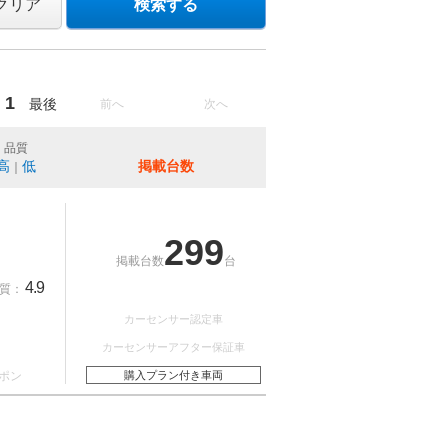
クリア
検索する
1
最後
前へ
次へ
品質
高
低
掲載台数
｜
299
掲載台数
台
4.9
質：
カーセンサー認定車
カーセンサーアフター保証車
ポン
購入プラン付き車両