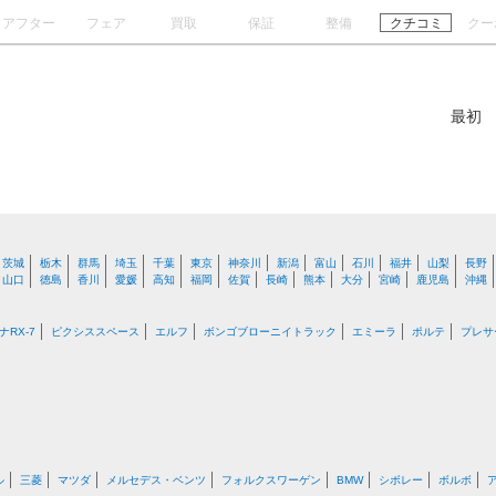
アフター
フェア
買取
保証
整備
クチコミ
クー
最初
茨城
栃木
群馬
埼玉
千葉
東京
神奈川
新潟
富山
石川
福井
山梨
長野
山口
徳島
香川
愛媛
高知
福岡
佐賀
長崎
熊本
大分
宮崎
鹿児島
沖縄
ナRX-7
ピクシススペース
エルフ
ボンゴブローニイトラック
エミーラ
ポルテ
プレサ
ル
三菱
マツダ
メルセデス・ベンツ
フォルクスワーゲン
BMW
シボレー
ボルボ