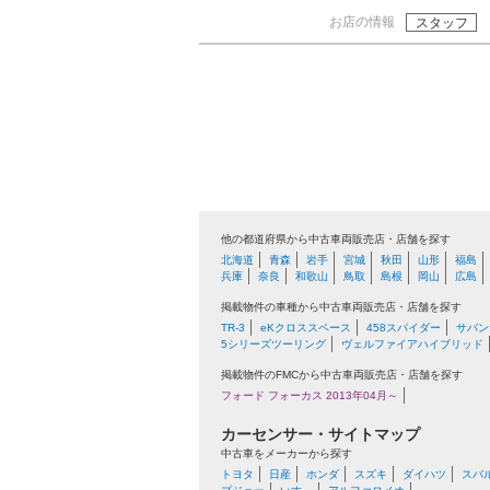
お店の情報
スタッフ
他の都道府県から中古車両販売店・店舗を探す
北海道
青森
岩手
宮城
秋田
山形
福島
兵庫
奈良
和歌山
鳥取
島根
岡山
広島
掲載物件の車種から中古車両販売店・店舗を探す
TR-3
eKクロススペース
458スパイダー
サバン
5シリーズツーリング
ヴェルファイアハイブリッド
掲載物件のFMCから中古車両販売店・店舗を探す
フォード フォーカス 2013年04月～
カーセンサー・サイトマップ
中古車をメーカーから探す
トヨタ
日産
ホンダ
スズキ
ダイハツ
スバ