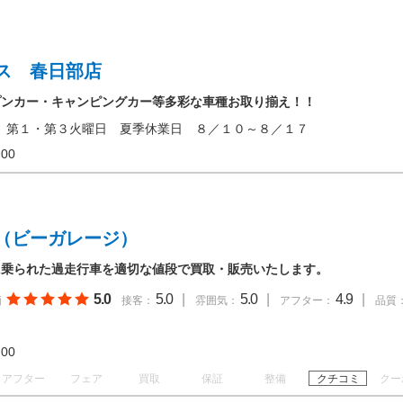
ス 春日部店
プンカー・キャンピングカー等多彩な車種お取り揃え！！
、第１・第３火曜日 夏季休業日 ８／１０～８／１７
19:00
（ビーガレージ）
に乗られた過走行車を適切な値段で買取・販売いたします。
5.0
5.0
|
5.0
|
4.9
|
価
接客：
雰囲気：
アフター：
品質
19:00
アフター
フェア
買取
保証
整備
クチコミ
クー