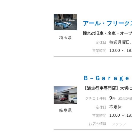
アール・フリーク
憧れの旧車・名車・オー
埼玉県
毎週月曜日
定休日
10:00 ～ 
営業時間
Ｂ－Ｇａｒａｇｅ
【過走行車専門店】大切
9
クチコミ件数
件
総合評
不定休
定休日
岐阜県
10:00 ～ 
営業時間
お店の情報
スタッフ