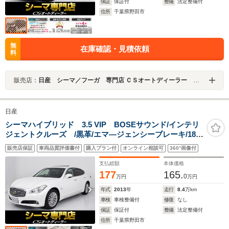
保証
保証付
整備
法定整備付
住所
千葉県野田市
無
在庫確認・見積依頼
料
販売店：
日産 シーマ／フーガ 専門店 ＣＳオートディーラー ５１系 シーマ／フーガ 中古車専門店
日産
シーマハイブリッド 3.5 VIP BOSEサウンド/インテリ
ジェントクルーズ /黒革/エマ―ジェンシーブレーキ/18イ
ンチAW/サンルーフ/後席VIP仕様/オットマン/電動シート/
販売店保証
車両品質評価書付
購入プラン付
オンライン相談可
360°画像付
エアシート/シートヒーター/バックカメラ/フルセグ/HDD
マルチナビ/Bluetooth
支払総額
本体価格
177
165.
0
万円
万円
年式
2013
年
走行
8.4
万km
車検
車検整備付
修復
なし
保証
保証付
整備
法定整備付
住所
千葉県野田市