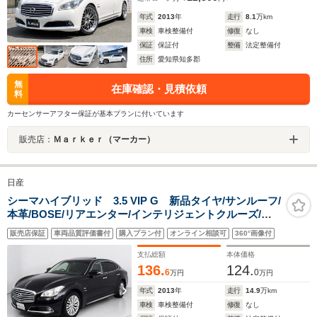
年式
2013
年
走行
8.1
万km
車検
車検整備付
修復
なし
保証
保証付
整備
法定整備付
住所
愛知県知多郡
無
在庫確認・見積依頼
料
カーセンサーアフター保証が基本プランに付いています
販売店：
Ｍａｒｋｅｒ（マーカー）
日産
シーマハイブリッド 3.5 VIP G 新品タイヤ/サンルーフ/
本革/BOSE/リアエンター/インテリジェントクルーズ/エ
マージェンシーブレーキ/後席VIP仕様/助手席オットマン/
販売店保証
車両品質評価書付
購入プラン付
オンライン相談可
360°画像付
エアシート/シートヒーター/フルセグTV/バックモニタ
ー/Bluetooth/HDDマルチナビ
支払総額
本体価格
136.
124.
6
0
万円
万円
年式
2013
年
走行
14.9
万km
車検
車検整備付
修復
なし