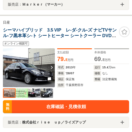
販売店：
Ｍａｒｋｅｒ（マーカー）
日産
シーマハイブリッド 3.5 VIP レ-ダ-クル-ズ ナビTVサン
ル-フ黒本革シ-ト シートヒーター シートクーラー DVD再
生機能 ミュージックサーバー Bluetooth バックカメラ サ
オンライン相談可
イドカメラ コーナーセンサー インテリキー HID LEDフォ
グ ETC ドラレコ
支払総額
本体価格
79.
69.
8
8
万円
万円
年式
2013
年
走行
15.4
万km
車検
'28/07
修復
なし
保証
保証無
整備
法定整備無
住所
千葉県野田市
無
在庫確認・見積依頼
料
販売店：
株式会社ｒｉｓｅ ｕｐ／ライズアップ