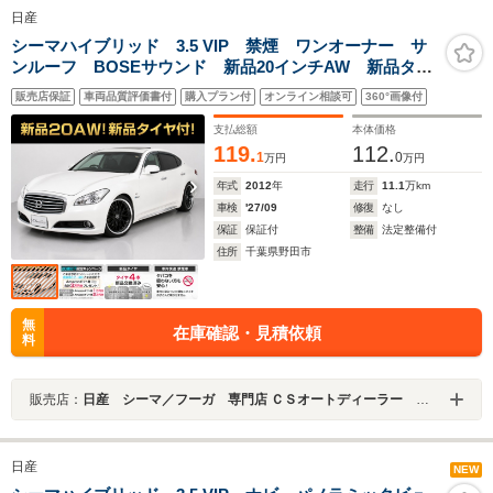
日産
シーマハイブリッド 3.5 VIP 禁煙 ワンオーナー サ
ンルーフ BOSEサウンド 新品20インチAW 新品タイ
ヤ 点検記録簿24枚 インテリジェントクルーズ エマ
販売店保証
車両品質評価書付
購入プラン付
オンライン相談可
360°画像付
ージェンシーブレーキ 後席コントロールパネル 助手
席オットマン 冷暖房シート
支払総額
本体価格
119.
112.
1
0
万円
万円
年式
2012
年
走行
11.1
万km
車検
'27/09
修復
なし
保証
保証付
整備
法定整備付
住所
千葉県野田市
無
在庫確認・見積依頼
料
販売店：
日産 シーマ／フーガ 専門店 ＣＳオートディーラー ５１系 シーマ／フーガ 中古車専門店
日産
NEW