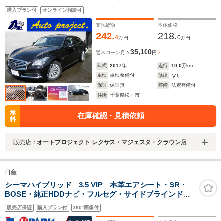
シート/シートヒーター・シートエアコン/純正アルミホイ
購入プラン付
オンライン相談可
ール/ETC/取説・保証書・スペアキー
支払総額
本体価格
242.
218.
4
0
万円
万円
35,100
通常ローン
月々
円
年式
2017
年
走行
10.0
万km
車検
車検整備付
修復
なし
保証
保証無
整備
法定整備付
住所
千葉県松戸市
無
在庫確認・見積依頼
料
販売店：
オートプロジェクト レクサス・マジェスタ・クラウン店
日産
シーマハイブリッド 3.5 VIP 本革エアシート・SR・
BOSE・純正HDDナビ・フルセグ・サイドブラインドカ
メラ・Bカメラ・純正18AW・HID・全席パワーシート・
販売店保証
購入プラン付
360°画像付
リアシートヒーター・助手席電動オットマン・リヤドア