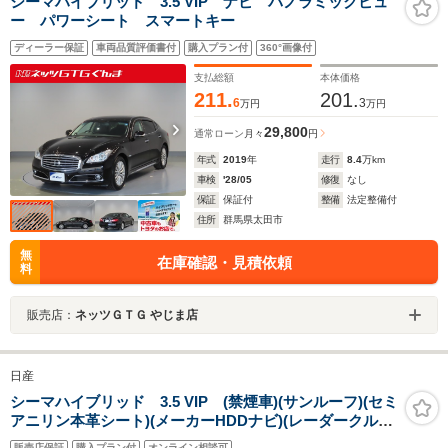
シーマハイブリッド 3.5 VIP ナビ パノラミックビュ
ー パワーシート スマートキー
ディーラー保証
車両品質評価書付
購入プラン付
360°画像付
支払総額
本体価格
211.
201.
6
3
万円
万円
29,800
通常ローン
月々
円
年式
2019
年
走行
8.4
万km
車検
'28/05
修復
なし
保証
保証付
整備
法定整備付
住所
群馬県太田市
無
在庫確認・見積依頼
料
販売店：
ネッツＧＴＧ やじま店
日産
シーマハイブリッド 3.5 VIP (禁煙車)(サンルーフ)(セミ
アニリン本革シート)(メーカーHDDナビ)(レーダークルー
ズ)(BOSE)(シートメモリー)(シートヒーター&クーラー)
販売店保証
購入プラン付
オンライン相談可