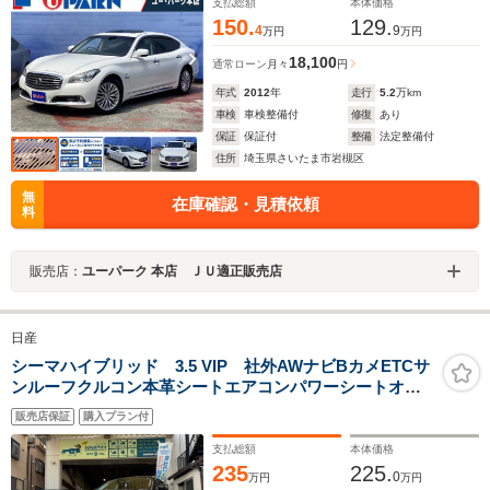
オートクロージャー
支払総額
本体価格
150.
129.
4
9
万円
万円
18,100
通常ローン
月々
円
年式
2012
年
走行
5.2
万km
車検
車検整備付
修復
あり
保証
保証付
整備
法定整備付
住所
埼玉県さいたま市岩槻区
無
在庫確認・見積依頼
料
販売店：
ユーパーク 本店 ＪＵ適正販売店
日産
シーマハイブリッド 3.5 VIP 社外AWナビBカメETCサ
ンルーフクルコン本革シートエアコンパワーシートオッ
トマンヘッドレスモニターサンシェードHID
販売店保証
購入プラン付
支払総額
本体価格
235
225.
0
万円
万円