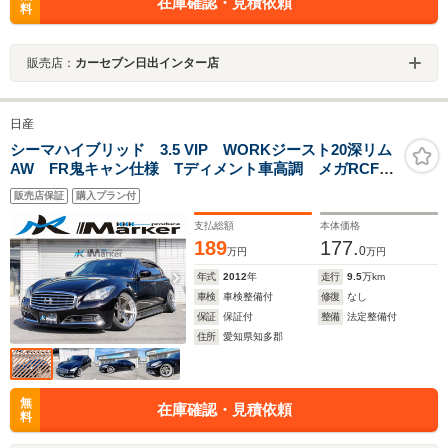
在庫確認・見積依頼
料
販売店：
カーセブン日出インター店
日産
シーマハイブリッド 3.5 VIP WORKジースト20深リム
AW FR鬼キャン仕様 Tディメント車高調 メガRCFア
ッパー TディメントRアッパー スキッドRCRアームテ
販売店保証
購入プラン付
ンションロッド SR クルコン 本革PWシート 地デ
ジ Bカメラ
支払総額
本体価格
189
177.
0
万円
万円
年式
2012
年
走行
9.5
万km
車検
車検整備付
修復
なし
保証
保証付
整備
法定整備付
住所
愛知県知多郡
無
在庫確認・見積依頼
料