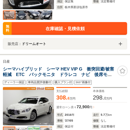
保証
保証無
整備
法定整備付
住所
栃木県那須塩原市
無
在庫確認・見積依頼
料
販売店：
ドリームオート
日産
シーマハイブリッド シーマ HEV VIP G 衝突回避/被害
軽減 ETC バックモニタ ドラレコ ナビ 後席モニ
タ パワーシート クルーズコントロール スマートキ
ディーラー保証
車両品質評価書付
購入プラン付
360°画像付
ー
支払総額
本体価格
308.
298.
6
0
万円
万円
72,900
通常ローン
月々
円
年式
2016
年
走行
5.7
万km
車検
'27/05
修復
なし
保証
保証付
整備
法定整備付