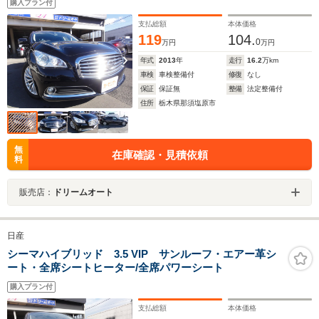
購入プラン付
支払総額
本体価格
119
104.
0
万円
万円
年式
2013
年
走行
16.2
万km
車検
車検整備付
修復
なし
保証
保証無
整備
法定整備付
住所
栃木県那須塩原市
無
在庫確認・見積依頼
料
販売店：
ドリームオート
日産
シーマハイブリッド 3.5 VIP サンルーフ・エアー革シ
ート・全席シートヒーター/全席パワーシート
購入プラン付
支払総額
本体価格