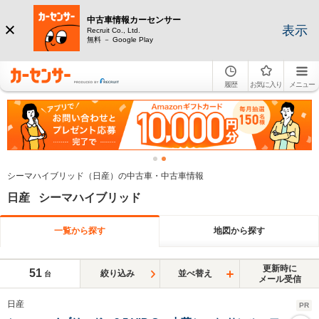
中古車情報カーセンサー
表示
Recruit Co., Ltd.
無料 － Google Play
履歴
お気に入り
メニュー
シーマハイブリッド（日産）の中古車・中古車情報
日産 シーマハイブリッド
一覧から探す
地図から探す
更新時に
51
絞り込み
並べ替え
台
メール受信
日産
PR