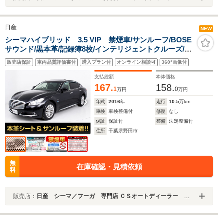
日産
NEW
シーマハイブリッド 3.5 VIP 禁煙車/サンルーフ/BOSE
サウンド/黒本革/記録簿8枚/インテリジェントクルーズ/エ
マージェンシーブレーキ/後席コントロールパネル/助手席
販売店保証
車両品質評価書付
購入プラン付
オンライン相談可
360°画像付
オットマン/エアシート/シートヒーター/HDDマルチナビ/
バックモニター/
支払総額
本体価格
167.
158.
1
0
万円
万円
年式
2016
年
走行
10.5
万km
車検
車検整備付
修復
なし
保証
保証付
整備
法定整備付
住所
千葉県野田市
無
在庫確認・見積依頼
料
販売店：
日産 シーマ／フーガ 専門店 ＣＳオートディーラー ５１系 シーマ／フーガ 中古車専門店