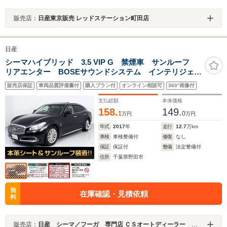
販売店：
日産東京販売 レッドステーション町田店
日産
シーマハイブリッド 3.5 VIP G 禁煙車 サンルーフ
リアエンター BOSEサウンドシステム インテリジェン
トクルーズ エマージェンシーブレーキ 黒本革 エア
販売店保証
車両品質評価書付
購入プラン付
オンライン相談可
360°画像付
シート シートヒーター 助手席オットマン シートメ
モリー 後席VIP HDDマルチナビ
支払総額
本体価格
158.
149.
1
0
万円
万円
年式
2017
年
走行
12.7
万km
車検
車検整備付
修復
なし
保証
保証付
整備
法定整備付
住所
千葉県野田市
無
在庫確認・見積依頼
料
販売店：
日産 シーマ／フーガ 専門店 ＣＳオートディーラー ５１系 シーマ／フーガ 中古車専門店