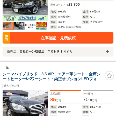
23,700
通常ローン
月々
円
年式
2012
年
走行
3.9
万km
車検
車検整備付
修復
なし
保証
保証付
整備
法定整備付
住所
京都府京都市伏見区
無
在庫確認・見積依頼
料
販売店：
自社ローン取扱店 ＹＯＮＲＩＮＹＡ
日産
シーマハイブリッド 3.5 VIP エアー革シート・全席シ
ートヒーター/パワーシート・純正オプションLEDフォ
グ・ウィンカーミラー
購入プラン付
支払総額
本体価格
85
70.
0
万円
万円
年式
2012
年
走行
18.0
万km
車検
車検整備付
修復
なし