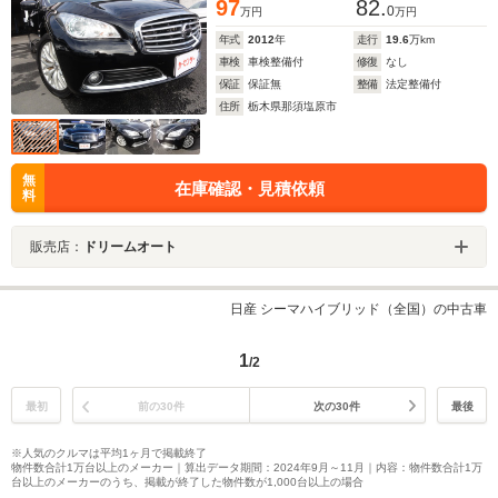
97
82.
0
万円
万円
年式
2012
年
走行
19.6
万km
車検
車検整備付
修復
なし
保証
保証無
整備
法定整備付
住所
栃木県那須塩原市
無
在庫確認・見積依頼
料
販売店：
ドリームオート
日産 シーマハイブリッド（全国）の中古車
1
/2
最初
前の30件
次の30件
最後
※人気のクルマは平均1ヶ月で掲載終了
物件数合計1万台以上のメーカー｜算出データ期間：2024年9月～11月｜内容：物件数合計1万
台以上のメーカーのうち、掲載が終了した物件数が1,000台以上の場合