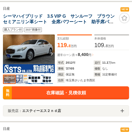
日産
NEW
シーマハイブリッド 3.5 VIP G サンルーフ ブラウン
セミアニリン革シート 全席パワーシート 助手席パワ
ーオットマン 純正ナビ リアエンター デジタルTV
購入プラン付
360°画像付
サイド・バックモニター BOSEサウンド レーダークル
ーズ スペアキー ETC
支払総額
本体価格
119.
109.
8
8
万円
万円
8,400
通常ローン
月々
円
年式
2012
年
走行
11.2
万km
車検
'27/05
修復
なし
保証
保証無
整備
法定整備付
住所
埼玉県さいたま市西区
無
在庫確認・見積依頼
料
販売店：
エスティーエス２ｎｄ店
日産
NEW