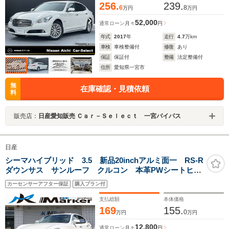
256.
239.
6
8
万円
万円
52,000
通常ローン
月々
円
年式
2017
年
走行
4.7
万km
車検
車検整備付
修復
あり
保証
保証付
整備
法定整備付
住所
愛知県一宮市
無
在庫確認・見積依頼
料
販売店：
日産愛知販売 Ｃａｒ－Ｓｅｌｅｃｔ 一宮バイパス
日産
シーマハイブリッド 3.5 新品20inchアルミ面一 RS-R
ダウンサス サンルーフ クルコン 本革PWシートヒー
タークーラー 助手席オットマン フルセグTV
カーセンサーアフター保証
購入プラン付
Bluetooth リアカーテン 全方位ドラレコ Bカメラ
ETC
支払総額
本体価格
169
155.
0
万円
万円
12,800
通常ローン
月々
円