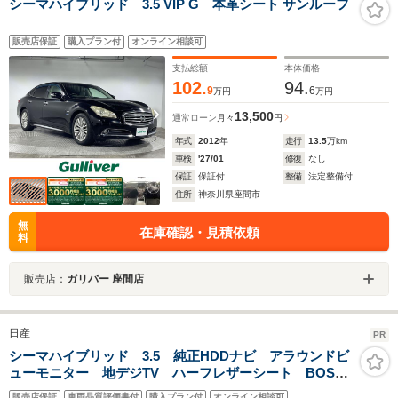
シーマハイブリッド 3.5 VIP G 本革シート サンルーフ
販売店保証
購入プラン付
オンライン相談可
支払総額
本体価格
102.
94.
9
6
万円
万円
13,500
通常ローン
月々
円
年式
2012
年
走行
13.5
万km
車検
'27/01
修復
なし
保証
保証付
整備
法定整備付
住所
神奈川県座間市
無
在庫確認・見積依頼
料
販売店：
ガリバー 座間店
日産
PR
シーマハイブリッド 3.5 純正HDDナビ アラウンドビ
ューモニター 地デジTV ハーフレザーシート BOSE
サウンドシステム インテリジェントキー レーダーク
販売店保証
車両品質評価書付
購入プラン付
オンライン相談可