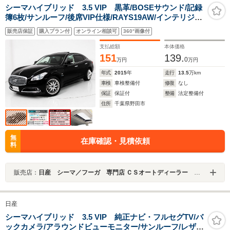
シーマハイブリッド 3.5 VIP 黒革/BOSEサウンド/記録
簿6枚/サンルーフ/後席VIP仕様/RAYS19AW/インテリジェ
ントクルーズ/エマ―ジェンシーブレーキ/バックカメラ/電
販売店保証
購入プラン付
オンライン相談可
360°画像付
動シート/エアシート/シートヒーター/フルセグ/HDDマル
チナビ/Bluetooth
支払総額
本体価格
151
139.
0
万円
万円
年式
2015
年
走行
13.5
万km
車検
車検整備付
修復
なし
保証
保証付
整備
法定整備付
住所
千葉県野田市
無
在庫確認・見積依頼
料
販売店：
日産 シーマ／フーガ 専門店 ＣＳオートディーラー ５１系 シーマ／フーガ 中古車専門店
日産
シーマハイブリッド 3.5 VIP 純正ナビ・フルセグTV/バ
ックカメラ/アラウンドビューモニター/サンルーフ/レザー