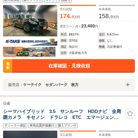
(電動リアサンシェード)(純正18インチAW)
支払総額
本体価格
174.
158.
9
9
万円
万円
23,400
通常ローン
月々
円
年式
2017
年
走行
9.6
万km
車検
'27/12
修復
なし
保証
保証付
整備
法定整備付
住所
大阪府枚方市
無
在庫確認・見積依頼
料
販売店：
ケーテイク セダンパーク 枚方
日産
シーマハイブリッド 3.5 サンルーフ HDDナビ 全周
囲カメラ キセノン ドラレコ ETC エマージェンシ
ーブレーキ インテリジェントクルーズコントロール
ディーラー保証
車両品質評価書付
購入プラン付
リア電動サンシェード ワンオーナー
支払総額
本体価格