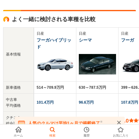
よく一緒に検討される車種を比較
日産
日産
日産
フーガハイブリッ
シーマ
フーガ
ド
基本情報
新車価格
514～709.9万円
630～787.5万円
399～626
中古車
101.4万円
96.6万円
107.8万円
平均価格
クチコミ
4.0
4.0
4.0
※
人気のクルマは平均1ヶ月で掲載終了
総合評価
在庫が無くなる前にお問い合わせください
乗車定員
5人
5人
5人
ホーム
検索
履歴
お気に入り