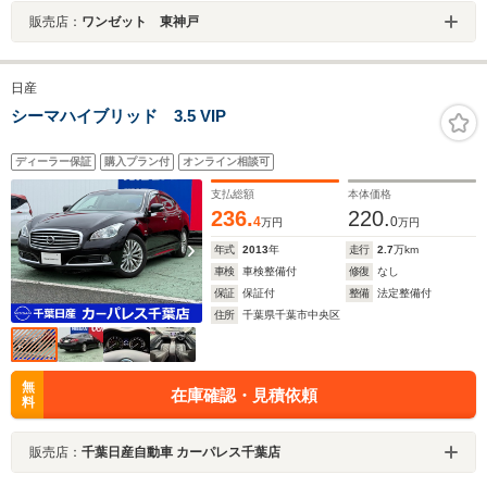
販売店：
ワンゼット 東神戸
日産
シーマハイブリッド 3.5 VIP
ディーラー保証
購入プラン付
オンライン相談可
支払総額
本体価格
236.
220.
4
0
万円
万円
年式
2013
年
走行
2.7
万km
車検
車検整備付
修復
なし
保証
保証付
整備
法定整備付
住所
千葉県千葉市中央区
無
在庫確認・見積依頼
料
販売店：
千葉日産自動車 カーパレス千葉店