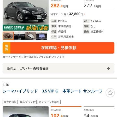
282.
272.
8
4
万円
万円
32,800
通常ローン
月々
円
年式
2019
年
走行
2.7
万km
車検
車検整備付
修復
なし
保証
保証付
整備
法定整備付
住所
群馬県高崎市
無
在庫確認・見積依頼
料
カーセンサーアフター保証がBプランに付いています
販売店：
ガリバー 高崎菅谷店
日産
シーマハイブリッド 3.5 VIP G 本革シート サンルーフ
販売店保証
購入プラン付
オンライン相談可
支払総額
本体価格
102.
94.
9
6
万円
万円