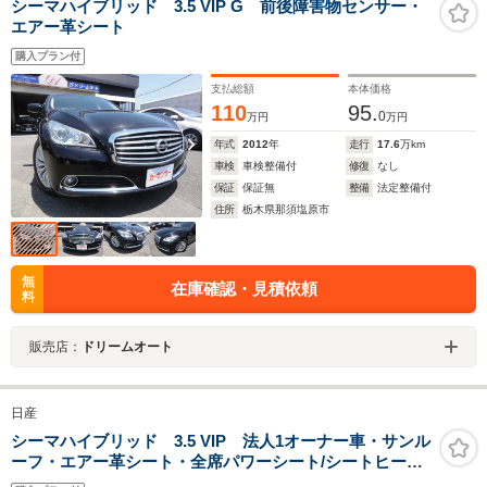
シーマハイブリッド 3.5 VIP G 前後障害物センサー・
エアー革シート
購入プラン付
支払総額
本体価格
110
95.
0
万円
万円
年式
2012
年
走行
17.6
万km
車検
車検整備付
修復
なし
保証
保証無
整備
法定整備付
住所
栃木県那須塩原市
無
在庫確認・見積依頼
料
販売店：
ドリームオート
日産
シーマハイブリッド 3.5 VIP 法人1オーナー車・サンル
ーフ・エアー革シート・全席パワーシート/シートヒータ
ー