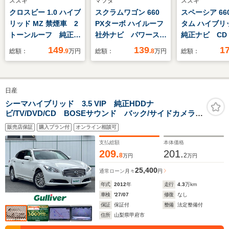
スズキ
マツダ
スズキ
クロスビー 1.0 ハイブ
スクラムワゴン 660
スペーシア 66
リッド MZ 禁煙車 2
PXターボ ハイルーフ
タム ハイブリッ
トーンルーフ 純正8
社外ナビ パワーステ
純正ナビ C
型ナビ 全方位モニタ
アリング パワーウィ
DVD Blueto
149
139
1
総額：
.9
万円
総額：
.8
万円
総額：
ー 衝突軽減装置
ンドウ スマートキ
ルセグTV 全
LEDヘッド スマート
ー スペアキー
ックカメラ 
キー シートヒータ
ETC Bluetooth フ
コントロール
日産
ー クルーズコントロ
ルセグTV フロアマ
ワースライド
ール 純正16インチ
ット 両側スライドド
ーナーセンサ
シーマハイブリッド 3.5 VIP 純正HDDナ
ビ/TV/DVD/CD BOSEサウンド バック/サイドカメラ
アルミ フルセグ
ア 横滑り防止装置
ンキープアシ
追従クルコン レーンキープアシスト サンルーフ レ
TV ETC
レーンキープアシス
アサーキュレ
販売店保証
購入プラン付
オンライン相談可
ザーシート エアーシート(前席) シートヒーター(後
ト オートライト
シートヒータ
席) スマートキー
支払総額
本体価格
209.
201.
8
2
万円
万円
25,400
通常ローン
月々
円
年式
2012
年
走行
4.3
万km
車検
'27/07
修復
なし
保証
保証付
整備
法定整備付
住所
山梨県甲府市