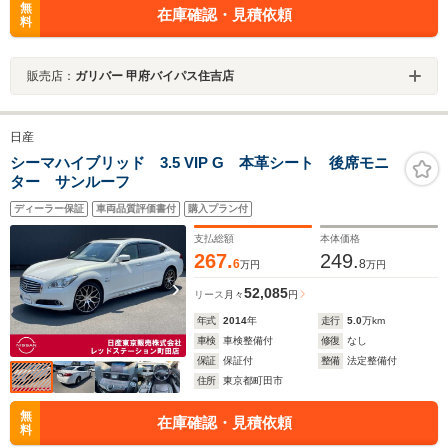
無
在庫確認・見積依頼
料
販売店：
ガリバー 甲府バイパス住吉店
日産
シーマハイブリッド 3.5 VIP G 本革シート 後席モニ
ター サンルーフ
ディーラー保証
車両品質評価書付
購入プラン付
支払総額
本体価格
267.
249.
6
8
万円
万円
52,085
リース
月々
円
年式
2014
年
走行
5.0
万km
車検
車検整備付
修復
なし
保証
保証付
整備
法定整備付
住所
東京都町田市
無
在庫確認・見積依頼
料