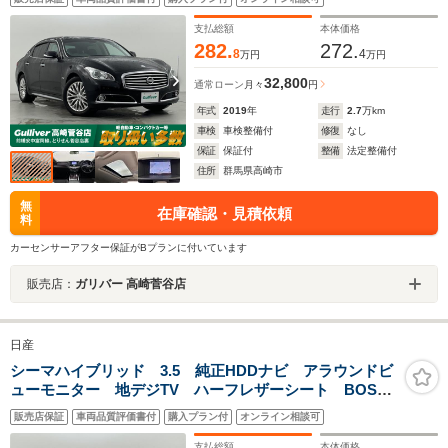
ルーズコントロール 純正18インチAW サンルーフ
禁煙車
支払総額
本体価格
282.
272.
8
4
万円
万円
32,800
通常ローン
月々
円
年式
2019
年
走行
2.7
万km
車検
車検整備付
修復
なし
保証
保証付
整備
法定整備付
住所
群馬県高崎市
無
在庫確認・見積依頼
料
カーセンサーアフター保証がBプランに付いています
販売店：
ガリバー 高崎菅谷店
日産
シーマハイブリッド 3.5 純正HDDナビ アラウンドビ
ューモニター 地デジTV ハーフレザーシート BOSE
サウンドシステム インテリジェントキー レーダーク
販売店保証
車両品質評価書付
購入プラン付
オンライン相談可
ルーズコントロール 純正18インチAW サンルーフ
禁煙車
支払総額
本体価格