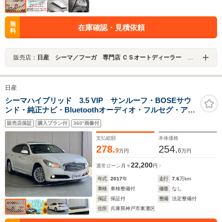
無
在庫確認・見積依頼
料
販売店：
日産 シーマ／フーガ 専門店 ＣＳオートディーラー ５１系 シーマ／フーガ 中古車専門店
日産
シーマハイブリッド 3.5 VIP サンルーフ・BOSEサウ
ンド・純正ナビ・Bluetoothオーディオ・フルセグ・アラ
ウンドビューモニター・レーダークルーズコントロー
販売店保証
購入プラン付
360°画像付
ル・ブラインドスポットモニター・本革シートエアーシ
ートシートヒーター
支払総額
本体価格
278.
254.
9
6
万円
万円
22,200
通常ローン
月々
円
年式
2017
年
走行
7.6
万km
車検
車検整備付
修復
なし
保証
保証付
整備
法定整備付
住所
兵庫県神戸市東灘区