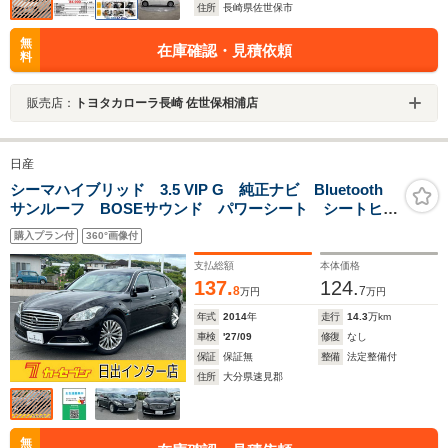
住所
長崎県佐世保市
無
在庫確認・見積依頼
料
販売店：
トヨタカローラ長崎 佐世保相浦店
日産
シーマハイブリッド 3.5 VIP G 純正ナビ Bluetooth
サンルーフ BOSEサウンド パワーシート シートヒー
ター エアーシート ヘッドレストモニター2個
購入プラン付
360°画像付
支払総額
本体価格
137.
124.
8
7
万円
万円
年式
2014
年
走行
14.3
万km
車検
'27/09
修復
なし
保証
保証無
整備
法定整備付
住所
大分県速見郡
無