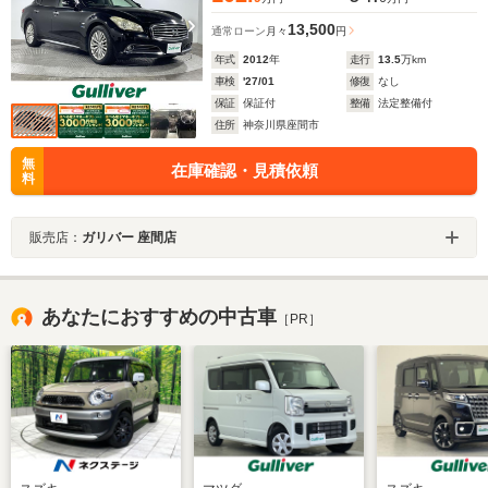
13,500
通常ローン
月々
円
年式
2012
年
走行
13.5
万km
車検
'27/01
修復
なし
保証
保証付
整備
法定整備付
住所
神奈川県座間市
無
在庫確認・見積依頼
料
販売店：
ガリバー 座間店
あなたにおすすめの中古車
［PR］