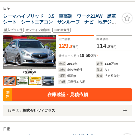
日産
シーマハイブリッド 3.5 車高調 ワーク21AW 黒革
シート シートエアコン サンルーフ ナビ 地デジ
DVD/CD S/Bカメラ ドラレコ ETC オットマン リ
購入プラン付
オンライン相談可
360°画像付
アシェイド HID
支払総額
本体価格
129.
114.
8
8
万円
万円
19,500
通常ローン
月々
円
年式
2013
年
走行
11.8
万km
車検
車検整備付
修復
なし
保証
保証無
整備
法定整備付
住所
兵庫県加古郡
無
在庫確認・見積依頼
料
販売店：
株式会社ヴィゴラス
日産