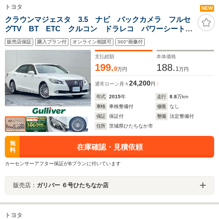
トヨタ
NEW
クラウンマジェスタ 3.5 ナビ バックカメラ フルセ
グTV BT ETC クルコン ドラレコ パワーシート
シートヒーター ステアヒーター ウッド調コンビハン
販売店保証
購入プラン付
オンライン相談可
360°画像付
ドルシフト カーテンSRS OP18インチAW LEDオー
トライト
支払総額
本体価格
199.
188.
9
1
万円
万円
24,200
通常ローン
月々
円
年式
2015
年
走行
8.8
万km
車検
車検整備付
修復
なし
保証
保証付
整備
法定整備付
住所
茨城県ひたちなか市
無
在庫確認・見積依頼
料
カーセンサーアフター保証がBプランに付いています
販売店：
ガリバー ６号ひたちなか店
トヨタ