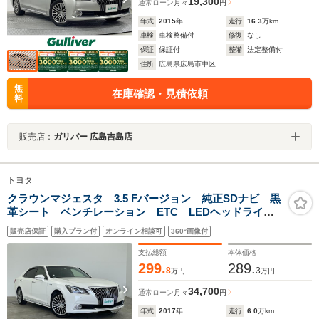
19,300
通常ローン
月々
円
年式
2015
年
走行
16.3
万km
車検
車検整備付
修復
なし
保証
保証付
整備
法定整備付
住所
広島県広島市中区
無
在庫確認・見積依頼
料
販売店：
ガリバー 広島吉島店
トヨタ
クラウンマジェスタ 3.5 Fバージョン 純正SDナビ 黒
革シート ベンチレーション ETC LEDヘッドライ
ト 純正18インチAW プリクラッシュセーフティ レー
販売店保証
購入プラン付
オンライン相談可
360°画像付
ダークルーズコントロール ブラインドスポットモニタ
ー クリアランスソナー
支払総額
本体価格
299.
289.
8
3
万円
万円
34,700
通常ローン
月々
円
年式
2017
年
走行
6.0
万km