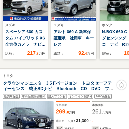
スズキ
スズキ
ホンダ
スペーシア 660 カス
アルト 660 A 新車保
N-BOX 660 G
タム ハイブリッド XS
証継承 社用車 キー
ダセンシング 
全方位カメラ ナビ
レス
コ ナビ R
コネクト通信 両側パ
ブルートゥー
217
92
1
総額：
.7
万円
総額：
.4
万円
総額：
ワースライドドア セ
ーフティサポート マ
イルドハイブリッド
トヨタ
LEDヘッドライト フ
ォグランプ フォグラ
クラウンマジェスタ 3.5 Fバージョン トヨタセーフテ
ィーセンス 純正SDナビ Bluetooth CD DVD フル
ンプ アダプティブク
セグTV 全方位カメラ ブラインドスポットモニター
ルーズ 禁煙車 2WD
販売店保証
車両品質評価書付
購入プラン付
オンライン相談可
360°画像付
プリクラッシュセーフティ シートヒーター シートメ
モリー 前後ドラレコ
支払総額
本体価格
269.
261.
8
5
万円
万円
31,300
通常ローン
月々
円
年式
2017
年
走行
6.6
万km