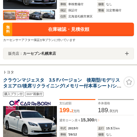
車検
車検整備付
修復
なし
保証
保証付
整備
法定整備付
住所
北海道札幌市東区
無
在庫確認・見積依頼
料
カーセンサーアフター保証がBプランに付いています
販売店：
カーセブン札幌東店
トヨタ
クラウンマジェスタ 3.5 Fバージョン 後期型/モデリス
タエアロ/後席リクライニング/メモリー付本革シート/シー
トエアコン/ハンドルヒーター/ナビ・フルセグ
購入プラン付
360°画像付
TV/Bluetooth/レーダークルーズ/クリアランスソナ
ー/ETC/LEDヘッドライト/電動リアサンシェード
支払総額
本体価格
199.
189.
2
9
万円
万円
15,300
通常ローン
月々
円
年式
2015
年
走行
15.5
万km
車検
'26/12
修復
なし