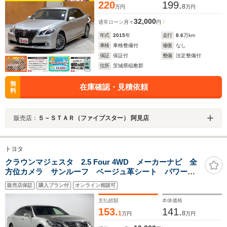
220
199.
8
万円
万円
32,000
通常ローン
月々
円
年式
2015
年
走行
8.6
万km
車検
車検整備付
修復
なし
保証
保証付
整備
法定整備付
住所
茨城県稲敷郡
無
在庫確認・見積依頼
料
販売店：
５－ＳＴＡＲ（ファイブスター） 阿見店
トヨタ
クラウンマジェスタ 2.5 Four 4WD メーカーナビ 全
方位カメラ サンルーフ ベージュ革シート パワーシ
ート シートヒーター エアシート シートメモリー
販売店保証
購入プラン付
オンライン相談可
ウッドコンビステア クルコン オートハイビーム 全
席イージー
支払総額
本体価格
153.
141.
1
8
万円
万円