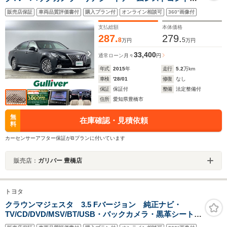
ール レザーシート 前席パワーシート シートベンチ
販売店保証
車両品質評価書付
購入プラン付
オンライン相談可
360°画像付
レーション シートヒーター 電動サンシェード ステ
アリングヒーター ETC
支払総額
本体価格
287.
279.
8
5
万円
万円
33,400
通常ローン
月々
円
年式
2015
年
走行
5.2
万km
車検
'28/01
修復
なし
保証
保証付
整備
法定整備付
住所
愛知県豊橋市
無
在庫確認・見積依頼
料
カーセンサーアフター保証がBプランに付いています
販売店：
ガリバー 豊橋店
トヨタ
クラウンマジェスタ 3.5 Fバージョン 純正ナビ・
TV/CD/DVD/MSV/BT/USB・バックカメラ・黒革シート・
シートヒーター・エアーシート・純正ウッドステアリン