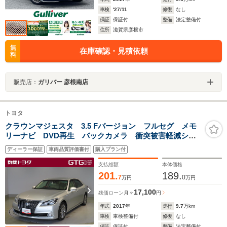
車検
'27/11
修復
なし
保証
保証付
整備
法定整備付
住所
滋賀県彦根市
無
在庫確認・見積依頼
料
販売店：
ガリバー 彦根南店
トヨタ
クラウンマジェスタ 3.5 Fバージョン フルセグ メモ
リーナビ DVD再生 バックカメラ 衝突被害軽減シス
テム ETC LEDヘッドランプ
ディーラー保証
車両品質評価書付
購入プラン付
支払総額
本体価格
201.
189.
7
0
万円
万円
17,100
残価ローン
月々
円
年式
2017
年
走行
9.7
万km
車検
車検整備付
修復
なし
保証
保証付
整備
法定整備付