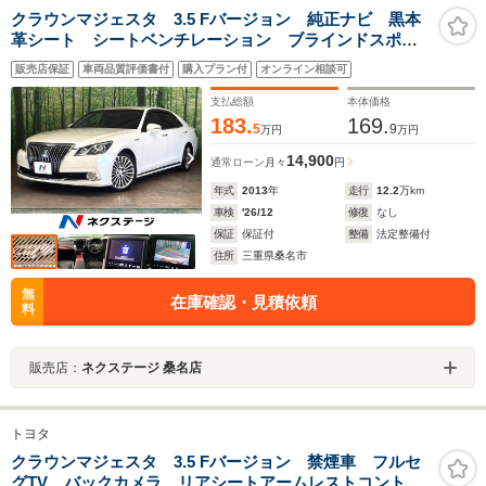
クラウンマジェスタ 3.5 Fバージョン 純正ナビ 黒本
革シート シートベンチレーション ブラインドスポッ
トモニター 全席シートヒーター 後席電動リクライニ
販売店保証
車両品質評価書付
購入プラン付
オンライン相談可
ング 全ドアイージークローザー ステアリングヒータ
ー レーダークルーズ 禁煙車
支払総額
本体価格
183.
169.
5
9
万円
万円
14,900
通常ローン
月々
円
年式
2013
年
走行
12.2
万km
車検
'26/12
修復
なし
保証
保証付
整備
法定整備付
住所
三重県桑名市
無
在庫確認・見積依頼
料
販売店：
ネクステージ 桑名店
トヨタ
クラウンマジェスタ 3.5 Fバージョン 禁煙車 フルセ
グTV バックカメラ リアシートアームレストコントロ