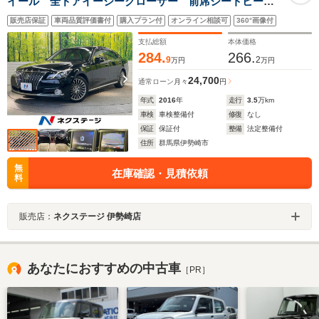
イール 全ドアイージークローザー 前席シートヒータ
ー メモリーシート 禁煙車 1オーナー メーカー8型
販売店保証
車両品質評価書付
購入プラン付
オンライン相談可
360°画像付
SDナビ セーフティーセンスP LEDヘッドライト
ETC
支払総額
本体価格
284.
266.
9
2
万円
万円
24,700
通常ローン
月々
円
年式
2016
年
走行
3.5
万km
車検
車検整備付
修復
なし
保証
保証付
整備
法定整備付
住所
群馬県伊勢崎市
無
在庫確認・見積依頼
料
販売店：
ネクステージ 伊勢崎店
あなたにおすすめの中古車
［PR］