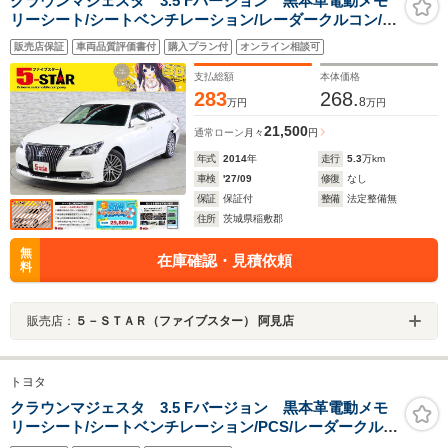
クラウンマジェスタ 3.5 Fバージョン 黒本革電動メモ
リーシート/シートベンチレーション/レーダークルコン/ク
リアランスソナー/BSM/オートマチックハイビーム/ステ
販売店保証
車両品質評価書付
購入プラン付
オンライン相談可
アリングヒーター/ヘッドライトウォッシャー/純正ナビ/バ
ックカメラ
支払総額
本体価格
283
268.
8
万円
万円
21,500
通常ローン
月々
円
年式
2014
年
走行
5.3
万km
車検
'27/09
修復
なし
保証
保証付
整備
法定整備無
住所
茨城県稲敷郡
無
在庫確認・見積依頼
料
販売店：
５－ＳＴＡＲ（ファイブスター） 阿見店
トヨタ
クラウンマジェスタ 3.5 Fバージョン 黒本革電動メモ
リーシート/シートベンチレーション/PCS/レーダークルコ
ン/クリアランスソナー/BSM/オートハイビーム/ステアリ