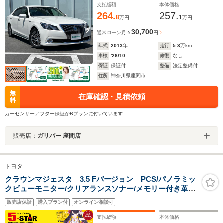
ル ビルドインETC
支払総額
本体価格
264.
257.
8
1
万円
万円
30,700
通常ローン
月々
円
年式
2013
年
走行
5.3
万km
車検
'26/10
修復
なし
保証
保証付
整備
法定整備付
住所
神奈川県座間市
無
在庫確認・見積依頼
料
カーセンサーアフター保証がBプランに付いています
販売店：
ガリバー 座間店
トヨタ
クラウンマジェスタ 3.5 Fバージョン PCS/パノラミッ
クビューモニター/クリアランスソナー/メモリー付き革電
動シート/シートメモリ/エアシート/前後シートヒータ
販売店保証
購入プラン付
オンライン相談可
ー/BSM/ETC/純正ナビ/純正AW/LEDオートライト/D記録
簿13枚有
支払総額
本体価格