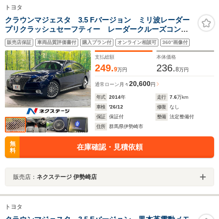
トヨタ
クラウンマジェスタ 3.5 Fバージョン ミリ波レーダー
プリクラッシュセーフティー レーダークルーズコント
ロール OP18インチアルミホイール 全席パワーシー
販売店保証
車両品質評価書付
購入プラン付
オンライン相談可
360°画像付
ト 前席シートベンチレーション 後席シートヒータ
ー リアオートエアコン
支払総額
本体価格
249.
236.
9
8
万円
万円
20,600
通常ローン
月々
円
年式
2014
年
走行
7.6
万km
車検
'26/12
修復
なし
保証
保証付
整備
法定整備付
住所
群馬県伊勢崎市
無
在庫確認・見積依頼
料
販売店：
ネクステージ 伊勢崎店
トヨタ