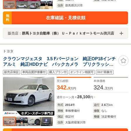
住所
群馬県渋川市
無
在庫確認・見積依頼
料
販売店：
群馬トヨタ自動車（株） Ｕ－Ｐａｒｋオートモール渋川店
トヨタ
クラウンマジェスタ 3.5 Fバージョン 純正OP18インチ
アルミ 純正HDDナビ バックカメラ プリクラッシュ
セーフティ レーダークルーズ 黒革シート シートベ
販売店保証
車両品質評価書付
購入プラン付
オンライン相談可
360°画像付
ンチレーション クリアランスソナー LEDヘッド メ
モリー機能付きパワーシート
支払総額
本体価格
342.
324.
9
3
万円
万円
28,100
通常ローン
月々
円
年式
2014
年
走行
2.6
万km
車検
車検整備付
修復
なし
保証
保証付
整備
法定整備付
住所
大阪府寝屋川市