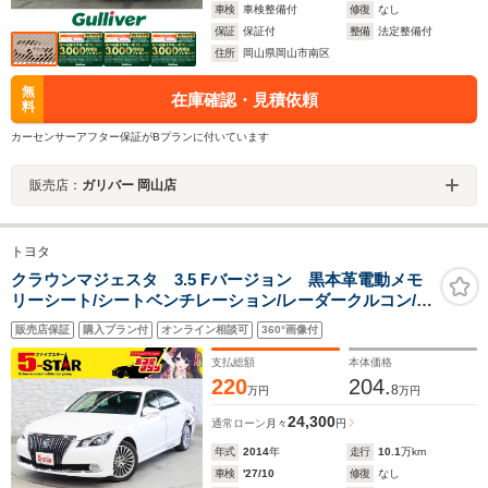
車検
車検整備付
修復
なし
保証
保証付
整備
法定整備付
住所
岡山県岡山市南区
無
在庫確認・見積依頼
料
カーセンサーアフター保証がBプランに付いています
販売店：
ガリバー 岡山店
トヨタ
クラウンマジェスタ 3.5 Fバージョン 黒本革電動メモ
リーシート/シートベンチレーション/レーダークルコン/ク
リアランスソナー/BSM/オートマチックハイビーム/ステ
販売店保証
購入プラン付
オンライン相談可
360°画像付
アリングヒーター/ヘッドライトウォッシャー/純正ナビ/バ
ックカメラ
支払総額
本体価格
220
204.
8
万円
万円
24,300
通常ローン
月々
円
年式
2014
年
走行
10.1
万km
車検
'27/10
修復
なし