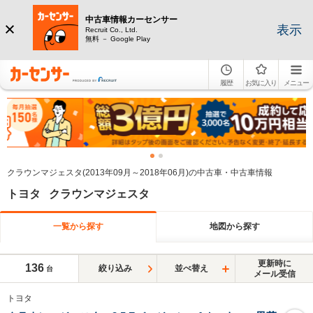
中古車情報カーセンサー
表示
Recruit Co., Ltd.
無料 － Google Play
履歴
お気に入り
メニュー
クラウンマジェスタ(2013年09月～2018年06月)の中古車・中古車情報
トヨタ クラウンマジェスタ
一覧から探す
地図から探す
更新時に
136
絞り込み
並べ替え
台
メール受信
トヨタ