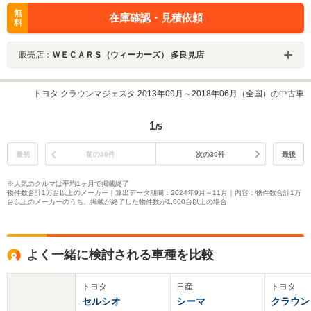
無
在庫確認・見積依頼
料
販売店：
ＷＥＣＡＲＳ（ウィーカーズ） 多良見店
トヨタ クラウンマジェスタ 2013年09月～2018年06月（全国）の中古車
1
/5
最初
前の30件
次の30件
最後
※人気のクルマは平均1ヶ月で掲載終了
物件数合計1万台以上のメーカー｜算出データ期間：2024年9月～11月｜内容：物件数合計1万
台以上のメーカーのうち、掲載が終了した物件数が1,000台以上の場合
よく一緒に検討される車種を比較
トヨタ
日産
トヨタ
セルシオ
シーマ
クラウン