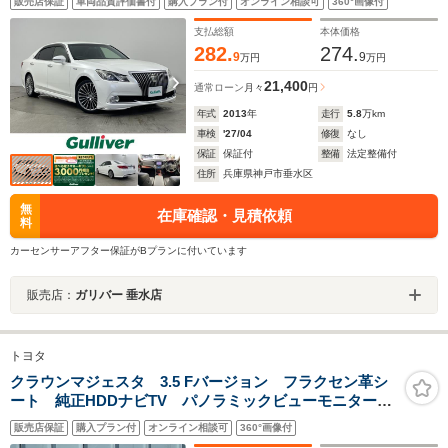
販売店保証
車両品質評価書付
購入プラン付
オンライン相談可
360°画像付
グ・nanoe・ステアリングヒーター・ビルトインETC
支払総額
本体価格
282.
274.
9
9
万円
万円
21,400
通常ローン
月々
円
年式
2013
年
走行
5.8
万km
車検
'27/04
修復
なし
保証
保証付
整備
法定整備付
住所
兵庫県神戸市垂水区
無
在庫確認・見積依頼
料
カーセンサーアフター保証がBプランに付いています
販売店：
ガリバー 垂水店
トヨタ
クラウンマジェスタ 3.5 Fバージョン フラクセン革シ
ート 純正HDDナビTV パノラミックビューモニター
全席パワーシート/シートヒーター メモリシート ステ
販売店保証
購入プラン付
オンライン相談可
360°画像付
アリングヒーター アダプティブクルーズコントロー