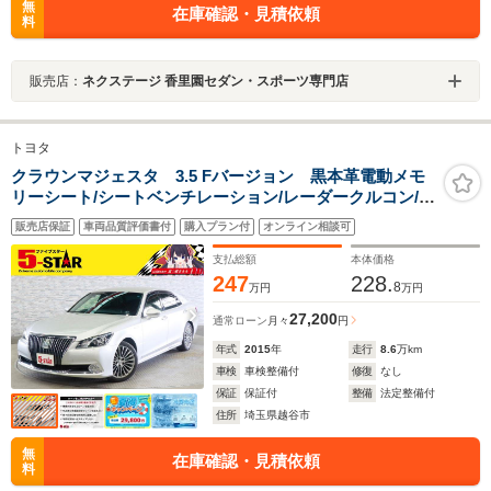
無
在庫確認・見積依頼
料
販売店：
ネクステージ 香里園セダン・スポーツ専門店
トヨタ
クラウンマジェスタ 3.5 Fバージョン 黒本革電動メモ
リーシート/シートベンチレーション/レーダークルコン/ク
リアランスソナー/BSM/オートマチックハイビーム/ステ
販売店保証
車両品質評価書付
購入プラン付
オンライン相談可
アリングヒーター/ETC2.0/パノラミックビューモニター/
純正ナビ
支払総額
本体価格
247
228.
8
万円
万円
27,200
通常ローン
月々
円
年式
2015
年
走行
8.6
万km
車検
車検整備付
修復
なし
保証
保証付
整備
法定整備付
住所
埼玉県越谷市
無
在庫確認・見積依頼
料