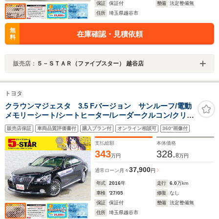
保証
保証付
整備
法定整備無
住所
埼玉県越谷市
無
在庫確認・見積依頼
料
販売店：
５－ＳＴＡＲ（ファイブスター） 越谷店
トヨタ
クラウンマジェスタ 3.5 Fバージョン サンルーフ/電動
メモリーシート/シートヒーター/レーダークルコン/クリア
ランスソナー/BSM/オートマチックハイビーム/ヘッドラ
販売店保証
車両品質評価書付
購入プラン付
オンライン相談可
360°画像付
イトウォッシャー/純正ナビ/バックカメラ/LEDオートライ
ト/純正AW
支払総額
本体価格
343
328.
8
万円
万円
37,900
通常ローン
月々
円
年式
2016
年
走行
6.0
万km
車検
'27/05
修復
なし
保証
保証付
整備
法定整備無
住所
埼玉県越谷市