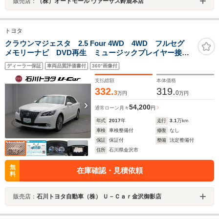
販売店：
（株）オートモール ヴァーサス鈴鹿本店
トヨタ
クラウンマジェスタ 2.5 Four 4WD 4WD フルセグ
メモリーナビ DVD再生 ミュージックプレイヤー接続
可 バックカメラ 衝突被害軽減システム ETC ドラ
ディーラー保証
車両品質評価書付
360°画像付
レコ LEDヘッドランプ ワンオーナー 記録簿
支払総額
本体価格
332.
319.
3
0
万円
万円
54,200
通常ローン
月々
円
年式
2017
年
走行
3.1
万km
車検
車検整備付
修復
なし
保証
保証付
整備
法定整備付
住所
石川県金沢市
無
在庫確認・見積依頼
料
販売店：
石川トヨタ自動車（株） Ｕ－Ｃａｒ金沢御影店