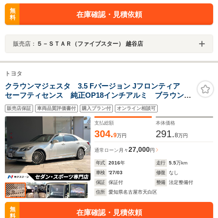
無
在庫確認・見積依頼
料
販売店：
５－ＳＴＡＲ（ファイブスター） 越谷店
トヨタ
クラウンマジェスタ 3.5 Fバージョン Jフロンティア
セーフティセンス 純正OP18インチアルミ ブラウンナ
ッパ革シート LEDヘッドライト 革巻ステアリング
販売店保証
車両品質評価書付
購入プラン付
オンライン相談可
電動チルトテレスコピック 前席シートエアコン 全席
シートヒーター スーパーライブサウンド 禁煙
支払総額
本体価格
304.
291.
9
8
万円
万円
27,000
通常ローン
月々
円
年式
2016
年
走行
5.5
万km
車検
'27/03
修復
なし
保証
保証付
整備
法定整備付
住所
愛知県名古屋市天白区
無
在庫確認・見積依頼
料