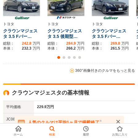
全幅
全幅
全
サイズ
1.83m
1.85m
1
全長
全長
(全長x全幅x全高)
5m～5.02m
5m～5.12m
4
トヨタ
トヨタ
トヨタ
クラウンマジェス
クラウンマジェス
クラウンマジェス
タ 3.5 Fバー…
タ 3.5 後期型…
タ 3.5 Fバー…
総額：
242.8
万円
総額：
284.9
万円
総額：
269.8
万円
ホイールベース
ホイールベース
ホイー
本体：
232.3
万円
本体：
266.2
万円
本体：
261.5
万円
-m
-m
360°画像付きのクルマをもっと見る
WLTCモード
-
-
-
燃費
クラウンマジェスタの基本情報
平均価格
229.9万円
排気量
4292cc
2987～4494cc
2493～24
JC08モード
18.2～19km/L
※
人気のクルマは平均1ヶ月で掲載終了
駆動方式
FR
FR、4WD
FR、4WD
燃費
在庫が無くなる前にお問い合わせください
ホーム
検索
履歴
お気に入り
車体寸法
全長：4.97m