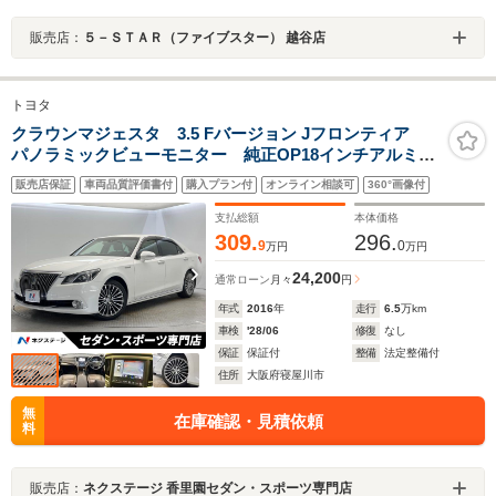
販売店：
５－ＳＴＡＲ（ファイブスター） 越谷店
トヨタ
クラウンマジェスタ 3.5 Fバージョン Jフロンティア
パノラミックビューモニター 純正OP18インチアルミホ
イール 純正SDナビ バックカメラ LEDヘッド レー
販売店保証
車両品質評価書付
購入プラン付
オンライン相談可
360°画像付
ダークルーズコントロール ETC2.0 ドラレコ
支払総額
本体価格
309.
296.
9
0
万円
万円
24,200
通常ローン
月々
円
年式
2016
年
走行
6.5
万km
車検
'28/06
修復
なし
保証
保証付
整備
法定整備付
住所
大阪府寝屋川市
無
在庫確認・見積依頼
料
販売店：
ネクステージ 香里園セダン・スポーツ専門店