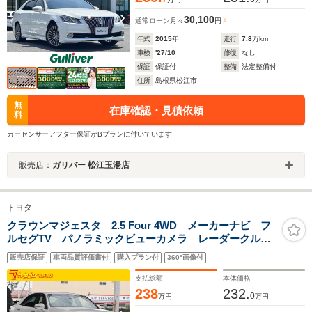
30,100
通常ローン
月々
円
年式
2015
年
走行
7.8
万km
車検
'27/10
修復
なし
保証
保証付
整備
法定整備付
住所
島根県松江市
無
在庫確認・見積依頼
料
カーセンサーアフター保証がBプランに付いています
販売店：
ガリバー 松江玉湯店
トヨタ
クラウンマジェスタ 2.5 Four 4WD メーカーナビ フ
ルセグTV パノラミックビューカメラ レーダークルー
ズ フラクセン革シート プリクラッシュ クリアラン
販売店保証
車両品質評価書付
購入プラン付
360°画像付
スソナー ブラインドスポット メモリー付パワーシー
ト シートヒーター ETC
支払総額
本体価格
238
232.
0
万円
万円