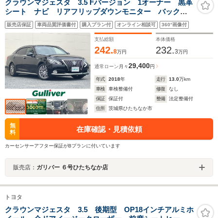
クラウンマジェスタ 3.5 Fバージョン 1オーナー 黒革
シート ナビ リアフリップダウンモニター バックカ
メラ BSM ETC エアシート 全席ヒーター電動 ブ
販売店保証
車両品質評価書付
購入プラン付
オンライン相談可
360°画像付
ルーレイ ウッド調コンビハンドル ドラレコ クルコ
ン AW付ノーマルタイヤ車載
支払総額
本体価格
242.
232.
8
3
万円
万円
29,400
通常ローン
月々
円
年式
2018
年
走行
13.0
万km
車検
車検整備付
修復
なし
保証
保証付
整備
法定整備付
住所
茨城県ひたちなか市
無
在庫確認・見積依頼
料
カーセンサーアフター保証がBプランに付いています
販売店：
ガリバー ６号ひたちなか店
トヨタ
クラウンマジェスタ 3.5 後期型 OP18インチアルミホ