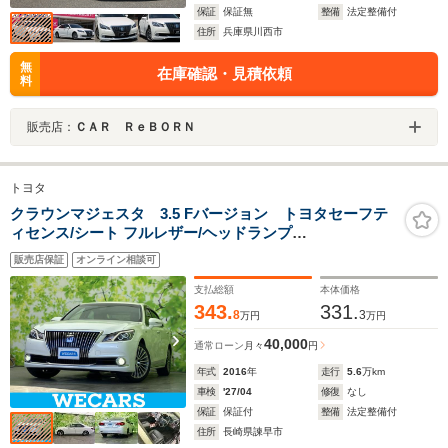
保証
保証無
整備
法定整備付
住所
兵庫県川西市
無
在庫確認・見積依頼
料
販売店：
ＣＡＲ ＲｅＢＯＲＮ
トヨタ
クラウンマジェスタ 3.5 Fバージョン トヨタセーフテ
ィセンス/シート フルレザー/ヘッドランプ
LED/Bluetooth接続/ETC/ABS/横滑り防止装置/アイドリ
販売店保証
オンライン相談可
ングストップ/クルーズコントロール/バックモニター/フル
セグTV
支払総額
本体価格
343.
331.
8
3
万円
万円
40,000
通常ローン
月々
円
年式
2016
年
走行
5.6
万km
車検
'27/04
修復
なし
保証
保証付
整備
法定整備付
住所
長崎県諫早市