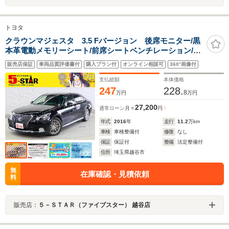
トヨタ
クラウンマジェスタ 3.5 Fバージョン 後席モニター/黒
本革電動メモリーシート/前席シートベンチレーション/後
席シートヒーター/デジタルインナーミラー/レーダークル
販売店保証
車両品質評価書付
購入プラン付
オンライン相談可
360°画像付
コン/クリアランスソナー/BSM/オートマチックハイビー
ム/純正ナビ
支払総額
本体価格
247
228.
8
万円
万円
27,200
通常ローン
月々
円
年式
2016
年
走行
11.2
万km
車検
車検整備付
修復
なし
保証
保証付
整備
法定整備付
住所
埼玉県越谷市
無
在庫確認・見積依頼
料
販売店：
５－ＳＴＡＲ（ファイブスター） 越谷店