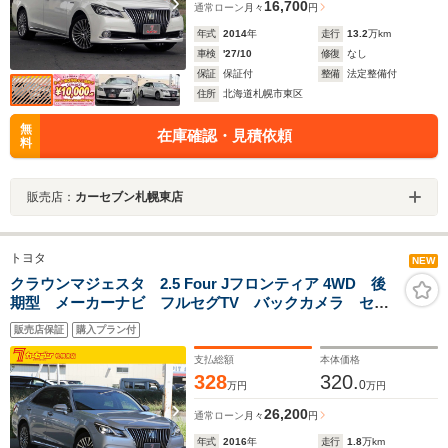
16,700
通常ローン
月々
円
年式
2014
年
走行
13.2
万km
車検
'27/10
修復
なし
保証
保証付
整備
法定整備付
住所
北海道札幌市東区
無
在庫確認・見積依頼
料
販売店：
カーセブン札幌東店
トヨタ
NEW
クラウンマジェスタ 2.5 Four Jフロンティア 4WD 後
期型 メーカーナビ フルセグTV バックカメラ セー
フティセンスP レーダークルーズ アダプティブハイビ
販売店保証
購入プラン付
ーム スモーキーブラウン革シート シートヒーター
メモリー付パワーシート ETC LEDライト
支払総額
本体価格
328
320.
0
万円
万円
26,200
通常ローン
月々
円
年式
2016
年
走行
1.8
万km