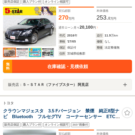
販売店保証
購入プラン付
オンライン相談可
ングヒーター/純正ナビ/バックカメラ/LEDオートライト/
純正AW
支払総額
本体価格
270
253.
8
万円
万円
20,100
通常ローン
月々
円
年式
2016
年
走行
11.9
万km
車検
'27/05
修復
なし
保証
保証付
整備
法定整備無
住所
茨城県稲敷郡
無
在庫確認・見積依頼
料
販売店：
５－ＳＴＡＲ（ファイブスター） 阿見店
トヨタ
クラウンマジェスタ 3.5 Fバージョン 禁煙 純正8型ナ
ビ Bluetooth フルセグTV コーナーセンサー ETC
シートヒーター シートベンチレーション 電動リアサ
販売店保証
購入プラン付
オンライン相談可
360°画像付
ンシェード 本革シート ドライブレコーダー ブライ
ンドスポットモニター
支払総額
本体価格