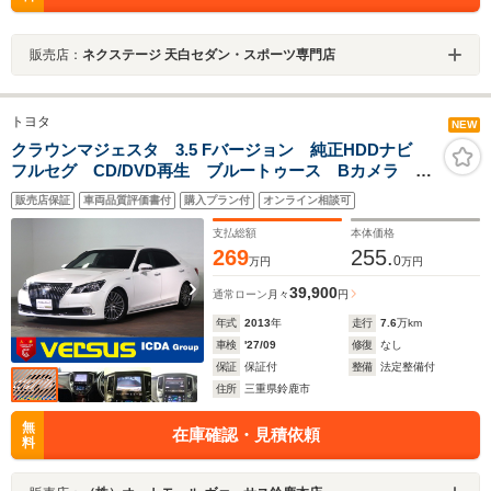
販売店：
ネクステージ 天白セダン・スポーツ専門店
トヨタ
NEW
クラウンマジェスタ 3.5 Fバージョン 純正HDDナビ
フルセグ CD/DVD再生 ブルートゥース Bカメラ
ETC クルーズコントロール LEDオートライト サン
販売店保証
車両品質評価書付
購入プラン付
オンライン相談可
ルーフ 革シート ローダウン トヨタセーフティセン
ス 自社買取車
支払総額
本体価格
269
255.
0
万円
万円
39,900
通常ローン
月々
円
年式
2013
年
走行
7.6
万km
車検
'27/09
修復
なし
保証
保証付
整備
法定整備付
住所
三重県鈴鹿市
無
在庫確認・見積依頼
料