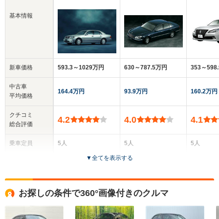
基本情報
新車価格
593.3～1029万円
630～787.5万円
353～598
中古車
164.4万円
93.9万円
160.2万円
平均価格
クチコミ
4.2
4.0
4.1
総合評価
乗車定員
5人
5人
5人
▼
全てを表示する
ドア数
4ドア
4ドア
4ドア
全高
全高
全高
お探しの条件で360°画像付きのクルマ
1.47m～1.49m
1.49m～1.51m
1.46m