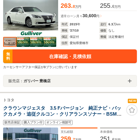
263.
255.
8
6
万円
万円
30,600
通常ローン
月々
円
年式
2015
年
走行
6.3
万km
車検
'27/10
修復
なし
保証
保証付
整備
法定整備付
住所
愛知県豊橋市
無
在庫確認・見積依頼
料
カーセンサーアフター保証がBプランに付いています
販売店：
ガリバー 豊橋店
トヨタ
NEW
クラウンマジェスタ 3.5 Fバージョン 純正ナビ・バッ
クカメラ・追従クルコン・クリアランスソナー・BSM・
ステアリングヒーター・シートヒーター・ベンチレーシ
販売店保証
購入プラン付
オンライン相談可
ョン・後席アームレスト操作パネル・電動リアサンシェ
ード・純正フロアマット・ETC
支払総額
本体価格
259.
251.
7
6
万円
万円