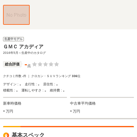
生産中モデル
ＧＭＣ アカディア
2016年5月～生産中のカタログ
-
総合評価
点
クチコミ件数
-
件 ｜ クロカン・ＳＵＶランキング
336
位
-
-
-
デザイン :
走行性 :
居住性 :
-
-
-
積載性 :
運転しやすさ :
維持費 :
新車時価格
中古車平均価格
-
-
万円
万円
基本スペック