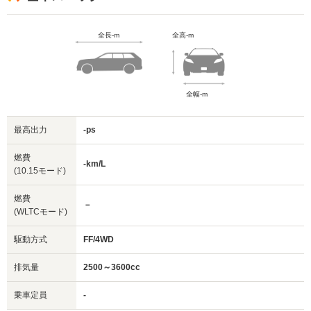
全長-m
全高-m
全幅-m
最高出力
-ps
燃費
-km/L
(10.15モード)
燃費
－
(WLTCモード)
駆動方式
FF/4WD
排気量
2500～3600cc
乗車定員
-