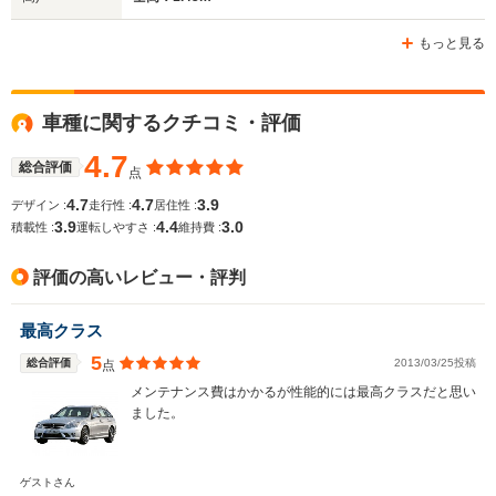
ホイールベース
ホイールベース
ホイー
-m
-m
もっと見る
車種に関するクチコミ・評価
WLTCモード
-
-
-
燃費
4.7
総合評価
点
4.7
4.7
3.9
デザイン :
走行性 :
居住性 :
3.9
4.4
3.0
積載性 :
運転しやすさ :
維持費 :
排気量
6208cc
6208cc
5461～62
評価の高いレビュー・評判
駆動方式
FR
FR
FR、4WD
最高クラス
5
総合評価
2013/03/25投稿
点
メンテナンス費はかかるが性能的には最高クラスだと思い
ました。
ゲストさん