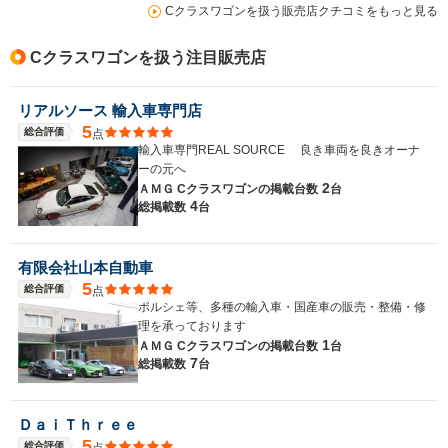
Cクラスワゴンを扱う販売店クチコミをもっと見る
Cクラスワゴンを扱う注目販売店
リアルソース 輸入車専門店
5
総合評価
点
輸入車専門REAL SOURCE 良き車両を良きオーナ
ーの元へ
2
ＡＭＧ Cクラスワゴンの
掲載台数
台
4
総掲載数
台
有限会社山本自動車
5
総合評価
点
ポルシェ等、多種の輸入車・国産車の販売・整備・修
理を承っております
1
ＡＭＧ Cクラスワゴンの
掲載台数
台
7
総掲載数
台
ＤａｉＴｈｒｅｅ
5
総合評価
点