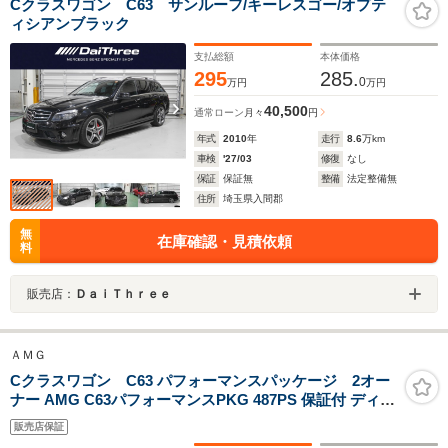
Cクラスワゴン C63 サンルーフ/キーレスゴー/オプテ
ィシアンブラック
支払総額
本体価格
295
285.
0
万円
万円
40,500
通常ローン
月々
円
年式
2010
年
走行
8.6
万km
車検
'27/03
修復
なし
保証
保証無
整備
法定整備無
住所
埼玉県入間郡
無
在庫確認・見積依頼
料
販売店：
ＤａｉＴｈｒｅｅ
ＡＭＧ
Cクラスワゴン C63 パフォーマンスパッケージ 2オー
ナー AMG C63パフォーマンスPKG 487PS 保証付 ディー
ラー車 データカード確認済 ディーラー記録簿13枚 有り
販売店保証
カルサイトホワイト ブラックレザー V8 NA 6300cc 156エ