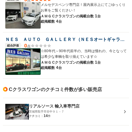
メルセデスベンツ専門店！屋内展示上にてごゆっくり
お車をご覧ください！
1
ＡＭＧ Cクラスワゴンの
掲載台数
台
4
総掲載数
台
ＮＥＳ ＡＵＴＯ ＧＡＬＬＥＲＹ（ＮＥＳオートギャラリー）
0
総合評価
点
☆80年代～90年代前半の、当時は憧れの、今となって
は希少な車輌を取り揃えています☆
1
ＡＭＧ Cクラスワゴンの
掲載台数
台
4
総掲載数
台
Cクラスワゴンのクチコミ件数が多い販売店
リアルソース 輸入車専門店
茨城県取手市谷中９１－７
14
クチコミ：
件