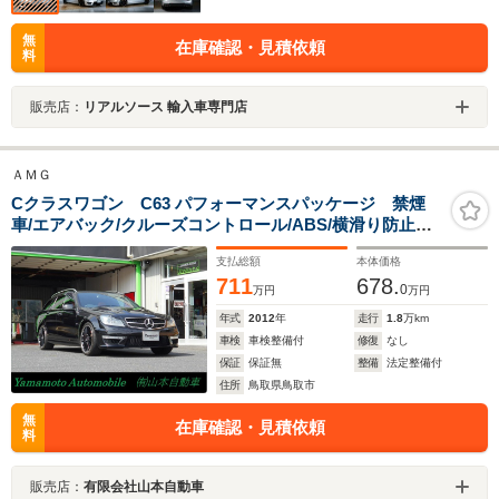
無
在庫確認・見積依頼
料
販売店：
リアルソース 輸入車専門店
ＡＭＧ
Cクラスワゴン C63 パフォーマンスパッケージ 禁煙
車/エアバック/クルーズコントロール/ABS/横滑り防止装
置/障害物センサー/バックカメラ/盗難防止装置/エアコン
支払総額
本体価格
クーラー/シートヒーター/パワステ/ドラレコ/ETC/TV/ナ
711
678.
ビ/DVD/CD/パワーウィンドウ/スマートキー
0
万円
万円
年式
2012
年
走行
1.8
万km
車検
車検整備付
修復
なし
保証
保証無
整備
法定整備付
住所
鳥取県鳥取市
無
在庫確認・見積依頼
料
販売店：
有限会社山本自動車