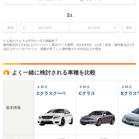
1
/1
最初
前の30件
次の30件
最後
※人気のクルマは平均1ヶ月で掲載終了
物件数合計1万台以上のメーカー｜算出データ期間：2024年9月～11月｜内容：物件数合計1万
台以上のメーカーのうち、掲載が終了した物件数が1,000台以上の場合
よく一緒に検討される車種を比較
ＡＭＧ
ＡＭＧ
ＡＭＧ
Cクラスクーペ
Cクラス
Eクラス
基本情報