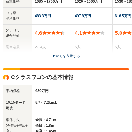
新車価格
1085～1750万円
1020～1500万円
1530～18
中古車
483.3万円
497.8万円
616.5万円
平均価格
クチコミ
4.6
4.1
5.0
総合評価
乗車定員
2～4人
5人
5人
▼
全てを表示する
ドア数
2ドア
4ドア
5ドア
全高
全高
全高
Cクラスワゴンの基本情報
1.39m～1.41m
1.44m
1.5m
平均価格
680万円
全幅
全幅
全
10.15モード
5.7～7.2km/L
サイズ
1.8m～1.87m
1.8m
1.
燃費
全長
全長
(全長x全幅x全高)
4.71m～4.78m
4.71m～4.73m
4.
車体寸法
全長：4.71m
(全長x全幅x全
全幅：1.8m
高)
全高：1.45m