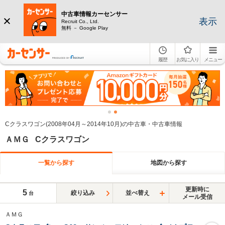
中古車情報カーセンサー
表示
Recruit Co., Ltd.
無料 － Google Play
履歴
お気に入り
メニュー
Cクラスワゴン(2008年04月～2014年10月)の中古車・中古車情報
ＡＭＧ Cクラスワゴン
一覧から探す
地図から探す
更新時に
5
絞り込み
並べ替え
台
メール受信
ＡＭＧ