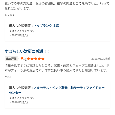
置いてる車の充実度、お店の雰囲気、接客の態度と全て最高でした。行って
見れば分かります。
６０５１
購入した販売店：
トップランク 本店
ＡＭＧ Cクラスワゴン
（2017/02購入）
すばらしい対応に感謝！！
5
総合評価
2011/01/20投稿
点
情報を見てすぐに電話したところ、試乗・商談とスムーズに進みました。さ
すがディーラ系のお店です。非常に良い車を購入できたと感謝しています。
ゲスト
購入した販売店：
メルセデス・ベンツ葛飾 柏サーティファイドカー
センター
ＡＭＧ Cクラスワゴン
（2010/03購入）