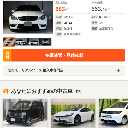
ンジン AMG機械式LSD フルオリジナル
支払総額
本体価格
683
663.
0
万円
万円
年式
2011
年
走行
6.0
万km
車検
'26/12
修復
なし
保証
保証付
整備
法定整備付
住所
茨城県取手市
無
在庫確認・見積依頼
料
販売店：
リアルソース 輸入車専門店
あなたにおすすめの中古車
［PR］