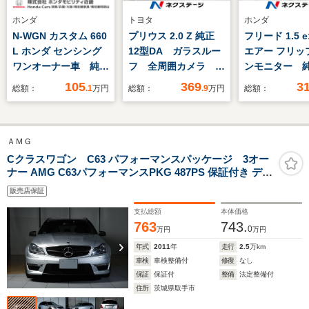
ホンダ
トヨタ
ホンダ
N-WGN カスタム 660
プリウス 2.0 Z 純正
フリード 1.5 e
L ホンダ センシング
12型DA ガラスルー
エアー フリッ
ワンオーナー車 純正
フ 全周囲カメラ 衝
ンモニター 純
メモリーナビ フルセ
突被害軽減システム
型ナビ Blue
105
369
3
総額：
.1
万円
総額：
.9
万円
総額：
グ DVD Bluetooth
レーダークルーズ 禁
バックカメラ
接続 ホンダセンシ
煙車 電動リアゲー
動スライドド
ング シートヒータ
ト ハーフレザーシー
プティブクル
ＡＭＧ
ー ETC 1年間走行
ト 前席シートエアコ
ラレコ ETC
無制限保証
ン パワーシート ド
センシング 
Cクラスワゴン C63 パフォーマンスパッケージ 3オー
ナー AMG C63パフォーマンスPKG 487PS 保証付き デー
ラレコ コーナーセン
ンスソナー L
タカード確認済 ディーラー記録簿13枚 有り イリジウムシ
サー
ドライト
販売店保証
ルバー ブラックレザー V8 NA 6300cc 156エンジン AMG
機械式LSD フルオリジナル 保証付
支払総額
本体価格
763
743.
0
万円
万円
年式
2011
年
走行
2.5
万km
車検
車検整備付
修復
なし
保証
保証付
整備
法定整備付
住所
茨城県取手市