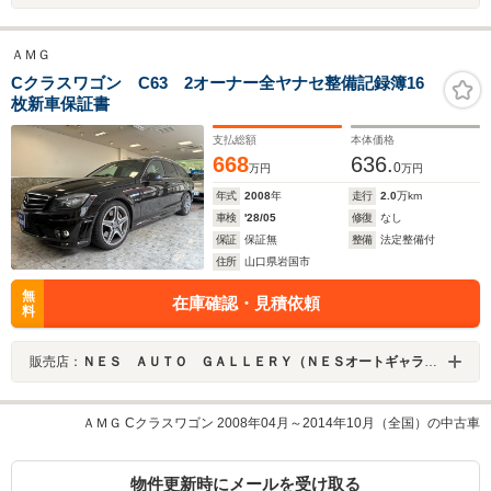
ＡＭＧ
Cクラスワゴン C63 2オーナー全ヤナセ整備記録簿16
枚新車保証書
支払総額
本体価格
668
636.
0
万円
万円
年式
2008
年
走行
2.0
万km
車検
'28/05
修復
なし
保証
保証無
整備
法定整備付
住所
山口県岩国市
無
在庫確認・見積依頼
料
販売店：
ＮＥＳ ＡＵＴＯ ＧＡＬＬＥＲＹ（ＮＥＳオートギャラリー）
ＡＭＧ Cクラスワゴン 2008年04月～2014年10月（全国）の中古車
物件更新時にメールを受け取る