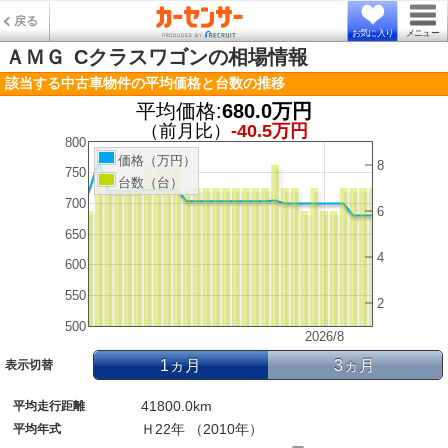
戻る
お気に入り
メニュー
ＡＭＧ
Cクラスワゴンの相場情報
該当する中古車物件の平均価格と台数の推移
平均価格:
680.0万円
（前月比）
-40.5万円
800
価格（万円）
8
750
台数（台）
700
6
650
4
600
550
2
500
2026/8
1ヵ月
3ヵ月
表示切替
41800.0km
平均走行距離
Ｈ22年 （2010年）
平均年式