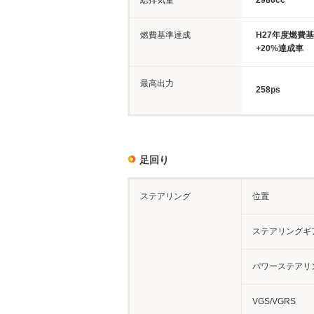
総排気量
2986cc
燃費基準達成
H27年度燃費
+20%達成車
最高出力
258ps
足回り
ステアリング
位置
ステアリングギ
パワーステアリ
VGS/VGRS