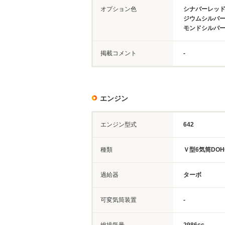
オプション色
シナバーレッ
ジウムシルバ
モンドシルバ
掲載コメント
-
エンジン
エンジン型式
642
種類
Ｖ型6気筒DOH
過給器
ターボ
可変気筒装置
-