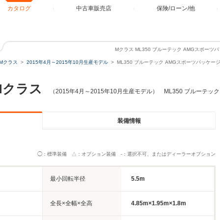
カタログ
中古車販売店
保険/ローン/他
Mクラス ML350 ブルーテック AMGスポーツ
Mクラス
2015年4月～2015年10月生産モデル
ML350 ブルーテック AMGスポーツパッケージ
Mクラス
（2015年4月～2015年10月生産モデル） ML350 ブルーテッ
装備情報
◯：標準装備 △：オプション装備 -：選択不可、またはディーラーオプション
最小回転半径
5.5m
全長×全幅×全高
4.85m×1.95m×1.8m