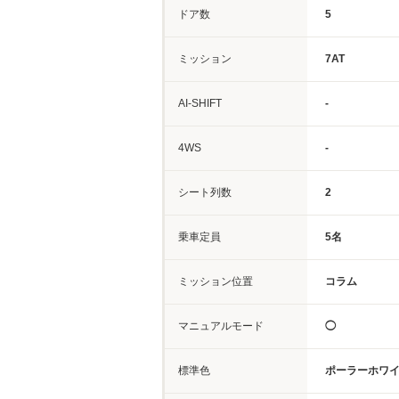
ドア数
5
ミッション
7AT
AI-SHIFT
-
4WS
-
シート列数
2
乗車定員
5名
ミッション位置
コラム
マニュアルモード
◯
標準色
ポーラーホワ