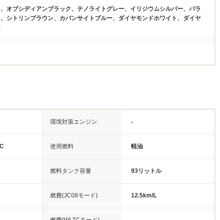
ド、オブシディアンブラック、テノライトグレー、イリジウムシルバー、パラ
ー、シトリンブラウン、カバンサイトブルー、ダイヤモンドホワイト、ダイヤ
ー
環境対策エンジン
-
C
使用燃料
軽油
燃料タンク容量
93リットル
燃費(JC08モード)
12.5km/L