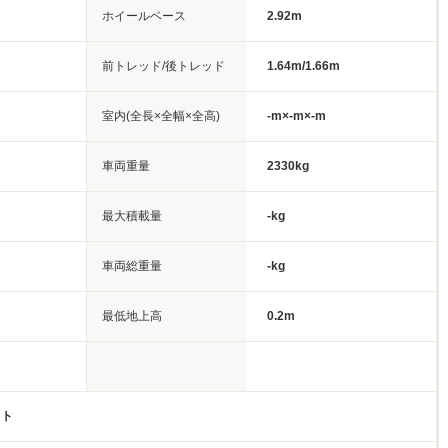
ホイールベース
2.92m
前トレッド/後トレッド
1.64m/1.66m
室内(全長×全幅×全高)
-m×-m×-m
車両重量
2330kg
最大積載量
-kg
車両総重量
-kg
最低地上高
0.2m
イト