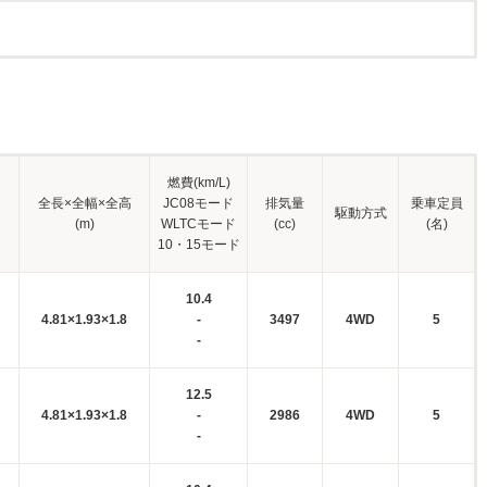
燃費(km/L)
全長×全幅×全高
JC08モード
排気量
乗車定員
駆動方式
(m)
WLTCモード
(cc)
(名)
10・15モード
10.4
4.81×1.93×1.8
-
3497
4WD
5
-
12.5
4.81×1.93×1.8
-
2986
4WD
5
-