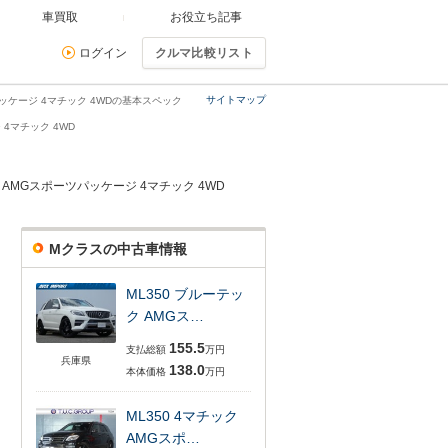
車買取
お役立ち記事
ログイン
クルマ比較リスト
サイトマップ
パッケージ 4マチック 4WDの基本スペック
 4マチック 4WD
ク AMGスポーツパッケージ 4マチック 4WD
Mクラスの中古車情報
ML350 ブルーテッ
ク AMGス…
155.5
支払総額
万円
兵庫県
138.0
本体価格
万円
ML350 4マチック
AMGスポ…