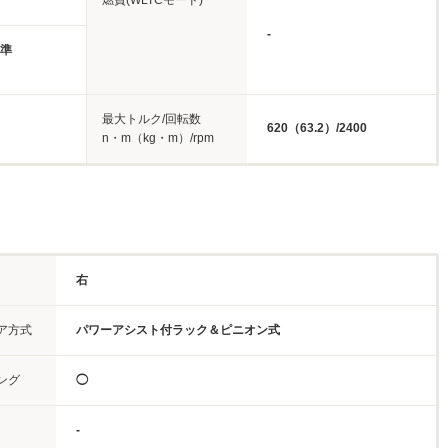
燃費(WLTCモード)
-
基準
最大トルク/回転数
620（63.2）/2400
n・m（kg・m）/rpm
右
ア方式
パワーアシスト付ラック＆ピニオン式
ング
◯
-