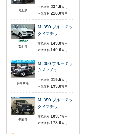
234.9
支払総額
万円
埼玉県
218.0
本体価格
万円
ML350 ブルーテッ
ク 4マチッ…
149.8
支払総額
万円
富山県
140.6
本体価格
万円
ML350 ブルーテッ
ク 4マチッ…
219.5
支払総額
万円
神奈川県
199.8
本体価格
万円
ML350 ブルーテッ
ク 4マチッ…
189.7
支払総額
万円
千葉県
178.0
本体価格
万円