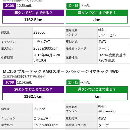
新車時価格
829
万円(税込)
JC08
12.5km/L
10・15
-km/L
満タンでどこまで走る？
満タンでどこまで走る？
1162.5km
-km
軽油
使用燃料
2986cc
排気量
エンジン
ディーゼル
コラム7AT
4WD
ミッション
駆動方式
258ps/3600rpm
ターボ
最大出力
過給器（ターボ）
2015年04月～201
H27年度燃費基準
生産期間
燃費性能
5年10月
+20%達成
ML350 ブルーテック AMGスポーツパッケージ 4マチック 4WD
新車時価格
907.7
万円(税込)
JC08
12.5km/L
10・15
-km/L
満タンでどこまで走る？
満タンでどこまで走る？
1162.5km
-km
軽油
使用燃料
2986cc
排気量
エンジン
ディーゼル
コラム7AT
4WD
ミッション
駆動方式
258ps/3600rpm
ターボ
最大出力
過給器（ターボ）