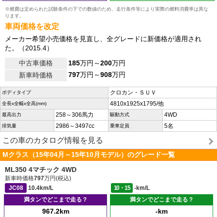
※燃費は定められた試験条件の下での数値のため、走行条件等により実際の燃料消費率は異な
ります。
車両価格を改定
メーカー希望小売価格を見直し、全グレードに新価格が適用され
た。（2015.4）
中古車価格
185
万円～
200
万円
797
万円～
908
万円
新車時価格
クロカン・ＳＵＶ
ボディタイプ
4810x1925x1795/他
全長x全幅x全高(mm)
258～306馬力
4WD
最高出力
駆動方式
2986～3497cc
5名
排気量
乗車定員
この車のカタログ情報を見る
Mクラス（15年04月～15年10月モデル）のグレード一覧
ML350 4マチック 4WD
新車時価格
797
万円(税込)
JC08
10.4km/L
10・15
-km/L
満タンでどこまで走る？
満タンでどこまで走る？
967.2km
-km