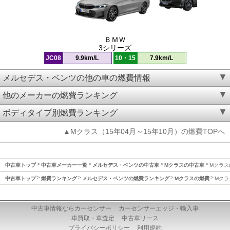
ＢＭＷ
3シリーズ
JC08
9.9km/L
10・15
7.9km/L
メルセデス・ベンツの他の車の燃費情報
他のメーカーの燃費ランキング
ボディタイプ別燃費ランキング
▲Mクラス（15年04月～15年10月）の燃費TOPへ
中古車トップ
中古車メーカー一覧
メルセデス・ベンツの中古車
Mクラスの中古車
Mクラス(
中古車トップ
燃費ランキング
メルセデス・ベンツの燃費ランキング
Mクラスの燃費
Mクラ
中古車情報ならカーセンサー
カーセンサーエッジ・輸入車
車買取・車査定
中古車リース
プライバシーポリシー
利用規約