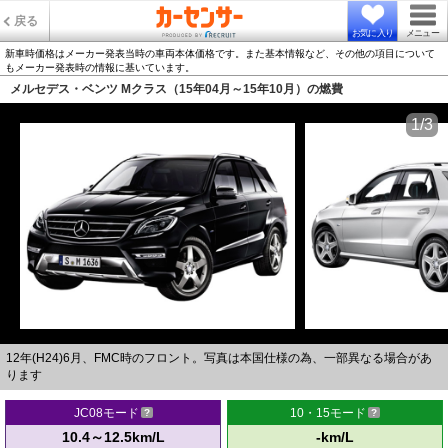
戻る
お気に入り
メニュー
新車時価格はメーカー発表当時の車両本体価格です。また基本情報など、その他の項目について
もメーカー発表時の情報に基いています。
メルセデス・ベンツ Mクラス（15年04月～15年10月）の燃費
1/3
12年(H24)6月、FMC時のフロント。写真は本国仕様の為、一部異なる場合があ
ります
JC08モード
10・15モード
10.4～12.5km/L
-km/L