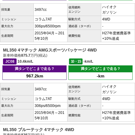
ハイオク
使用燃料
3497cc
排気量
エンジン
ガソリン
コラム7AT
4WD
ミッション
駆動方式
306ps/6500rpm
-
最大出力
過給器（ターボ）
2015年04月～201
H27年度燃費基準
生産期間
燃費性能
5年10月
+10%達成
ML350 4マチック AMGスポーツパッケージ 4WD
新車時価格
875.7
万円(税込)
JC08
10.4km/L
10・15
-km/L
満タンでどこまで走る？
満タンでどこまで走る？
967.2km
-km
ハイオク
使用燃料
3497cc
排気量
エンジン
ガソリン
コラム7AT
4WD
ミッション
駆動方式
306ps/6500rpm
-
最大出力
過給器（ターボ）
2015年04月～201
H27年度燃費基準
生産期間
燃費性能
5年10月
+10%達成
ML350 ブルーテック 4マチック 4WD