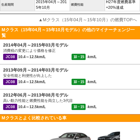
2015年04月～201
H27年度燃費基準
生産期間
燃費性能
5年10月
+20%達成
▲Mクラス（15年04月～15年10月）の燃費TOPへ
Mクラス（15年04月～15年10月モデル）の他のマイナーチェンジ一
覧
2014年04月～2015年03月モデル
消費税の変更により価格を修正
JC08
10.4～12.5km/L
10・15
-km/L
2013年09月～2014年03月モデル
安全性能と利便性が向上した
JC08
10.4～12.5km/L
10・15
-km/L
2012年06月～2013年08月モデル
高い動力性能と燃費性能を両立した3代目
JC08
10.4～12.5km/L
10・15
-km/L
Mクラスとよく比較されている車