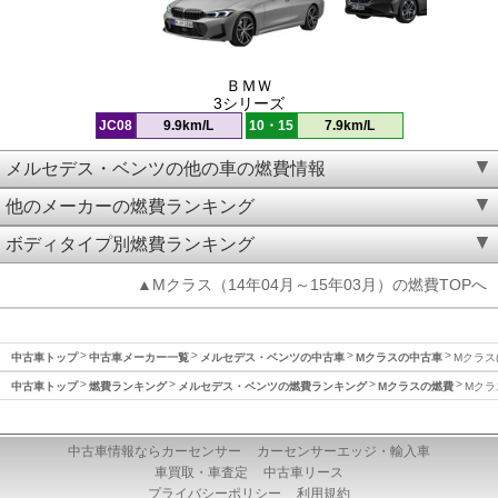
ＢＭＷ
3シリーズ
JC08
9.9km/L
10・15
7.9km/L
メルセデス・ベンツの他の車の燃費情報
他のメーカーの燃費ランキング
ボディタイプ別燃費ランキング
▲Mクラス（14年04月～15年03月）の燃費TOPへ
中古車トップ
中古車メーカー一覧
メルセデス・ベンツの中古車
Mクラスの中古車
Mクラス(
中古車トップ
燃費ランキング
メルセデス・ベンツの燃費ランキング
Mクラスの燃費
Mクラ
中古車情報ならカーセンサー
カーセンサーエッジ・輸入車
車買取・車査定
中古車リース
プライバシーポリシー
利用規約