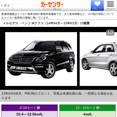
戻る
お気に入り
メニュー
新車時価格はメーカー発表当時の車両本体価格です。また基本情報など、その他の項目について
もメーカー発表時の情報に基いています。
メルセデス・ベンツ Mクラス（14年04月～15年03月）の燃費
1/3
12年(H24)6月、FMC時のフロント。写真は本国仕様の為、一部異なる場合があ
ります
JC08モード
10・15モード
10.4～12.5km/L
-km/L