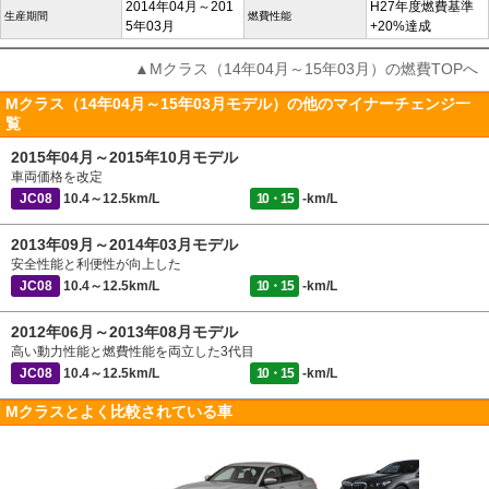
2014年04月～201
H27年度燃費基準
生産期間
燃費性能
5年03月
+20%達成
▲Mクラス（14年04月～15年03月）の燃費TOPへ
Mクラス（14年04月～15年03月モデル）の他のマイナーチェンジ一
覧
2015年04月～2015年10月モデル
車両価格を改定
JC08
10.4～12.5km/L
10・15
-km/L
2013年09月～2014年03月モデル
安全性能と利便性が向上した
JC08
10.4～12.5km/L
10・15
-km/L
2012年06月～2013年08月モデル
高い動力性能と燃費性能を両立した3代目
JC08
10.4～12.5km/L
10・15
-km/L
Mクラスとよく比較されている車