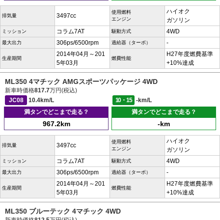
ハイオク
使用燃料
3497cc
排気量
エンジン
ガソリン
コラム7AT
4WD
ミッション
駆動方式
306ps/6500rpm
-
最大出力
過給器（ターボ）
2014年04月～201
H27年度燃費基準
生産期間
燃費性能
5年03月
+10%達成
ML350 4マチック AMGスポーツパッケージ 4WD
新車時価格
817.7
万円(税込)
JC08
10.4km/L
10・15
-km/L
満タンでどこまで走る？
満タンでどこまで走る？
967.2km
-km
ハイオク
使用燃料
3497cc
排気量
エンジン
ガソリン
コラム7AT
4WD
ミッション
駆動方式
306ps/6500rpm
-
最大出力
過給器（ターボ）
2014年04月～201
H27年度燃費基準
生産期間
燃費性能
5年03月
+10%達成
ML350 ブルーテック 4マチック 4WD