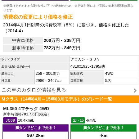
※燃費は定められた試験条件の下での数値のため、走行条件等により実際の燃料消費率は異な
ります。
消費税の変更により価格を修正
2014年4月1日以降の消費税率（8％）に基づき、価格を修正した
（2014.4）
中古車価格
200
万円～
238
万円
782
万円～
849
万円
新車時価格
クロカン・ＳＵＶ
ボディタイプ
4810x1925x1795/他
全長x全幅x全高(mm)
258～306馬力
4WD
最高出力
駆動方式
2986～3497cc
5名
排気量
乗車定員
この車のカタログ情報を見る
Mクラス（14年04月～15年03月モデル）のグレード一覧
ML350 4マチック 4WD
新車時価格
781.7
万円(税込)
JC08
10.4km/L
10・15
-km/L
満タンでどこまで走る？
満タンでどこまで走る？
967.2km
-km