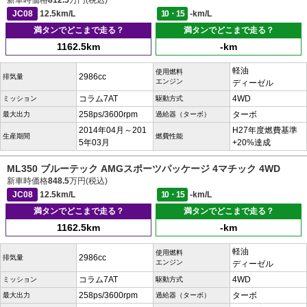
新車時価格
812.5
万円(税込)
JC08
12.5km/L
10・15
-km/L
満タンでどこまで走る？
満タンでどこまで走る？
1162.5km
-km
軽油
使用燃料
2986cc
排気量
エンジン
ディーゼル
コラム7AT
4WD
ミッション
駆動方式
258ps/3600rpm
ターボ
最大出力
過給器（ターボ）
2014年04月～201
H27年度燃費基準
生産期間
燃費性能
5年03月
+20%達成
ML350 ブルーテック AMGスポーツパッケージ 4マチック 4WD
新車時価格
848.5
万円(税込)
JC08
12.5km/L
10・15
-km/L
満タンでどこまで走る？
満タンでどこまで走る？
1162.5km
-km
軽油
使用燃料
2986cc
排気量
エンジン
ディーゼル
コラム7AT
4WD
ミッション
駆動方式
258ps/3600rpm
ターボ
最大出力
過給器（ターボ）