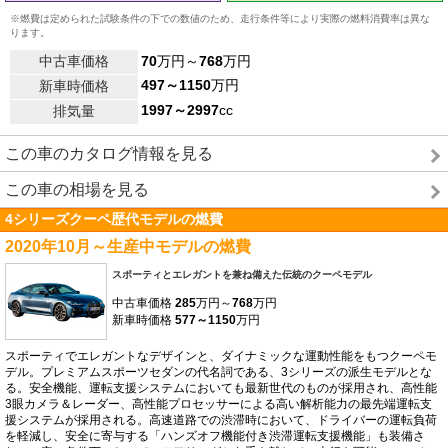
※燃費は定められた試験条件の下での数値のため、走行条件等により実際の燃料消費率は異な
ります。
中古車価格
70
万円～
768
万円
497～1150
万円
新車時価格
1997～2997
cc
排気量
この車のカタログ情報を見る
この車の相場を見る
4シリーズクーペ歴代モデルの燃費
2020年10月～生産中モデルの燃費
スポーティとエレガントを兼ね備えた伝統のクーペモデル
中古車価格
285
万円～
768
万円
新車時価格
577～1150
万円
スポーティでエレガントなデザインと、ダイナミックな運動性能をもつクーペモ
デル。プレミアムスポーツセダンの代名詞である、3シリーズの派生モデルとな
る。安全機能、運転支援システムにおいても最新世代のものが採用され、高性能
3眼カメラ＆レーダー、高性能プロセッサーによる高い解析能力の最先端運転支
援システムが採用される。高速道路での渋滞時において、ドライバーの運転負荷
を軽減し、安全に寄与する「ハンズオフ機能付き渋滞運転支援機能」も装備さ