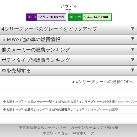
アウディ
TT
JC08
12.5～16.6km/L
10・15
9.4～14.6km/L
4シリーズクーペのグレードをピックアップ
ＢＭＷの他の車の燃費情報
他のメーカーの燃費ランキング
ボディタイプ別燃費ランキング
車を売却する
▲4シリーズクーペの燃費TOPへ
中古車トップ
中古車メーカー一覧
ＢＭＷの中古車
4シリーズクーペの中古車
4シリーズク
中古車トップ
燃費ランキング
ＢＭＷの燃費ランキング
4シリーズクーペの燃費
中古車情報ならカーセンサー
カーセンサーエッジ・輸入車
車買取・車査定
中古車リース