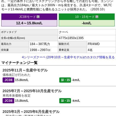
れ、一定の条件下においてステアリングから手を離しての走行も可能。エンジン
は、最高出力184ps／最大トルク300N・mを発生する、2L直4ターボで、WLTC
モード13.4km/Lと燃費性能にも優れるユニットが採用された。（2020.10）
JC08モード
10・15モード
12.4～15.8km/L
-km/L
クーペ
ボディタイプ
4775x1850x1395
全長x全幅x全高(mm)
184～387馬力
FR/4WD
最高出力
駆動方式
1998～2997cc
4名
排気量
乗車定員
4シリーズクーペ (20年10月～生産中モデル)のカタログ情報を見る
マイナーチェンジ一覧
2025年11月～生産中モデル
価格改訂が行われた
JC08
15.8km/L
10・15
-km/L
2025年7月～2025年10月生産モデル
車両本体価格を改定
JC08
15.8km/L
10・15
-km/L
2025年3月～2025年6月生産モデル