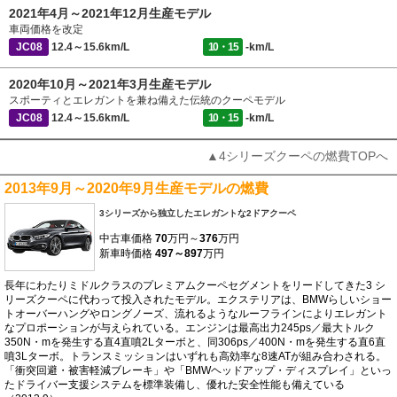
2021年4月～2021年12月生産モデル
車両価格を改定
JC08
12.4～15.6km/L
10・15
-km/L
2020年10月～2021年3月生産モデル
スポーティとエレガントを兼ね備えた伝統のクーペモデル
JC08
12.4～15.6km/L
10・15
-km/L
▲4シリーズクーペの燃費TOPへ
2013年9月～2020年9月生産モデルの燃費
3シリーズから独立したエレガントな2ドアクーペ
中古車価格
70
万円～
376
万円
新車時価格
497～897
万円
長年にわたりミドルクラスのプレミアムクーペセグメントをリードしてきた3 シ
リーズクーペに代わって投入されたモデル。エクステリアは、BMWらしいショー
トオーバーハングやロングノーズ、流れるようなルーフラインによりエレガント
なプロポーションが与えられている。エンジンは最高出力245ps／最大トルク
350N・mを発生する直4直噴2Lターボと、同306ps／400N・mを発生する直6直
噴3Lターボ。トランスミッションはいずれも高効率な8速ATが組み合わされる。
「衝突回避・被害軽減ブレーキ」や「BMWヘッドアップ・ディスプレイ」といっ
たドライバー支援システムを標準装備し、優れた安全性能も備えている