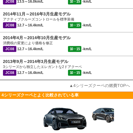
JC08
13.5～16.0km/L
10・15
-km/L
2014年11月～2016年3月生産モデル
アクティブクルーズコントロールを標準装備
JC08
12.7～16.4km/L
10・15
-km/L
2014年4月～2014年10月生産モデル
消費税の変更により価格を修正
JC08
12.7～16.4km/L
10・15
-km/L
2013年9月～2014年3月生産モデル
3シリーズから独立したエレガントな2ドアクーペ
JC08
12.7～16.4km/L
10・15
-km/L
▲4シリーズクーペの燃費TOPへ
4シリーズクーペとよく比較されている車