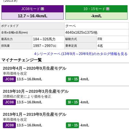
（2013.9）
JC08モード
10・15モード
12.7～16.4km/L
-km/L
クーペ
ボディタイプ
4640x1825x1375/他
全長x全幅x全高(mm)
184～326馬力
FR
最高出力
駆動方式
1997～2997cc
4名
排気量
乗車定員
4シリーズクーペ (13年9月～20年9月)のカタログ情報を見る
マイナーチェンジ一覧
2020年4月～2020年9月生産モデル
車両価格を改定
JC08
13.5～16.0km/L
10・15
-km/L
2019年10月～2020年3月生産モデル
消費税の変更により価格を修正
JC08
13.5～16.0km/L
10・15
-km/L
2019年1月～2019年9月生産モデル
車両価格を改定
JC08
13.5～16.0km/L
10・15
-km/L