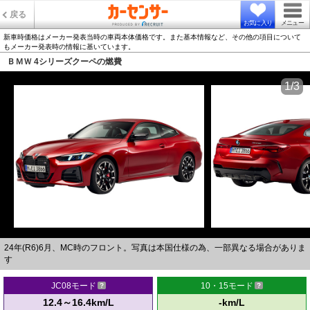
戻る
お気に入り
メニュー
新車時価格はメーカー発表当時の車両本体価格です。また基本情報など、その他の項目について
もメーカー発表時の情報に基いています。
ＢＭＷ 4シリーズクーペの燃費
1/3
24年(R6)6月、MC時のフロント。写真は本国仕様の為、一部異なる場合がありま
す
JC08モード
10・15モード
12.4～16.4km/L
-km/L