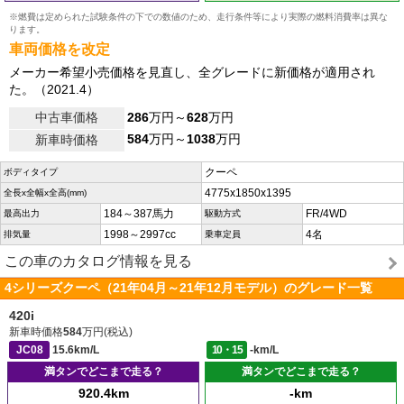
※燃費は定められた試験条件の下での数値のため、走行条件等により実際の燃料消費率は異な
ります。
車両価格を改定
メーカー希望小売価格を見直し、全グレードに新価格が適用され
た。（2021.4）
中古車価格
286
万円～
628
万円
584
万円～
1038
万円
新車時価格
クーペ
ボディタイプ
4775x1850x1395
全長x全幅x全高(mm)
184～387馬力
FR/4WD
最高出力
駆動方式
1998～2997cc
4名
排気量
乗車定員
この車のカタログ情報を見る
4シリーズクーペ（21年04月～21年12月モデル）のグレード一覧
420i
新車時価格
584
万円(税込)
JC08
15.6km/L
10・15
-km/L
満タンでどこまで走る？
満タンでどこまで走る？
920.4km
-km