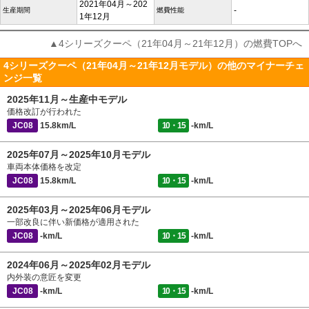
2021年04月～202
-
生産期間
燃費性能
1年12月
▲4シリーズクーペ（21年04月～21年12月）の燃費TOPへ
4シリーズクーペ（21年04月～21年12月モデル）の他のマイナーチェ
ンジ一覧
2025年11月～生産中モデル
価格改訂が行われた
JC08
15.8km/L
10・15
-km/L
2025年07月～2025年10月モデル
車両本体価格を改定
JC08
15.8km/L
10・15
-km/L
2025年03月～2025年06月モデル
一部改良に伴い新価格が適用された
JC08
-km/L
10・15
-km/L
2024年06月～2025年02月モデル
内外装の意匠を変更
JC08
-km/L
10・15
-km/L