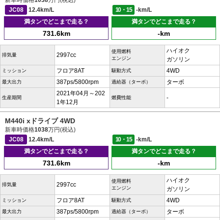
新車時価格
1038
万円(税込)
JC08
12.4km/L
10・15
-km/L
満タンでどこまで走る？
満タンでどこまで走る？
731.6km
-km
ハイオク
使用燃料
2997cc
排気量
エンジン
ガソリン
フロア8AT
4WD
ミッション
駆動方式
387ps/5800rpm
ターボ
最大出力
過給器（ターボ）
2021年04月～202
-
生産期間
燃費性能
1年12月
M440i xドライブ 4WD
新車時価格
1038
万円(税込)
JC08
12.4km/L
10・15
-km/L
満タンでどこまで走る？
満タンでどこまで走る？
731.6km
-km
ハイオク
使用燃料
2997cc
排気量
エンジン
ガソリン
フロア8AT
4WD
ミッション
駆動方式
387ps/5800rpm
ターボ
最大出力
過給器（ターボ）