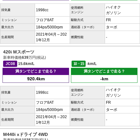
ハイオク
使用燃料
1998cc
排気量
エンジン
ガソリン
フロア8AT
FR
ミッション
駆動方式
184ps/5000rpm
ターボ
最大出力
過給器（ターボ）
2021年04月～202
-
生産期間
燃費性能
1年12月
420i Mスポーツ
新車時価格
639
万円(税込)
JC08
15.6km/L
10・15
-km/L
満タンでどこまで走る？
満タンでどこまで走る？
920.4km
-km
ハイオク
使用燃料
1998cc
排気量
エンジン
ガソリン
フロア8AT
FR
ミッション
駆動方式
184ps/5000rpm
ターボ
最大出力
過給器（ターボ）
2021年04月～202
-
生産期間
燃費性能
1年12月
M440i xドライブ 4WD