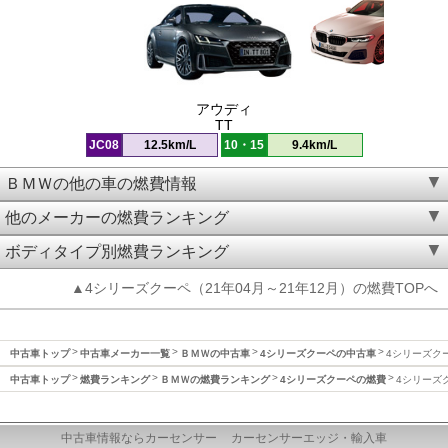
アウディ
TT
JC08
12.5km/L
10・15
9.4km/L
ＢＭＷの他の車の燃費情報
他のメーカーの燃費ランキング
ボディタイプ別燃費ランキング
▲4シリーズクーペ（21年04月～21年12月）の燃費TOPへ
中古車トップ
中古車メーカー一覧
ＢＭＷの中古車
4シリーズクーペの中古車
4シリーズクー
中古車トップ
燃費ランキング
ＢＭＷの燃費ランキング
4シリーズクーペの燃費
4シリーズク
中古車情報ならカーセンサー
カーセンサーエッジ・輸入車