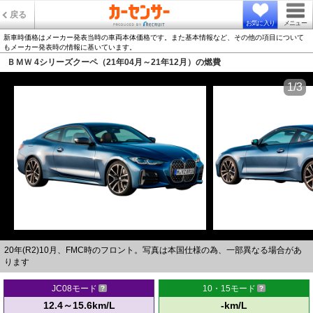
戻る
お気に入り
メニュー
新車時価格はメーカー発表当時の車両本体価格です。また基本情報など、その他の項目について
もメーカー発表時の情報に基いています。
ＢＭＷ 4シリーズクーペ（21年04月～21年12月）の燃費
1/3
20年(R2)10月、FMC時のフロント。写真は本国仕様の為、一部異なる場合があ
ります
JC08モード
10・15モード
12.4～15.6km/L
-km/L