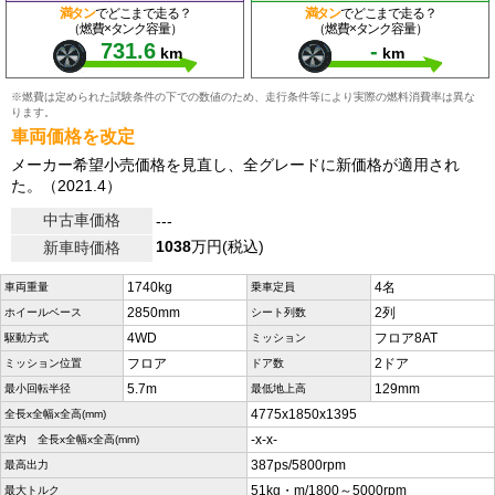
満タン
でどこまで走る？
満タン
でどこまで走る？
（燃費×タンク容量）
（燃費×タンク容量）
731.6
-
km
km
※燃費は定められた試験条件の下での数値のため、走行条件等により実際の燃料消費率は異な
ります。
車両価格を改定
メーカー希望小売価格を見直し、全グレードに新価格が適用され
た。（2021.4）
中古車価格
---
1038
万円(税込)
新車時価格
1740kg
4名
車両重量
乗車定員
2850mm
2列
ホイールベース
シート列数
4WD
フロア8AT
駆動方式
ミッション
フロア
2ドア
ミッション位置
ドア数
5.7m
129mm
最小回転半径
最低地上高
4775x1850x1395
全長x全幅x全高(mm)
-x-x-
室内 全長x全幅x全高(mm)
387ps/5800rpm
最高出力
51kg・m/1800～5000rpm
最大トルク