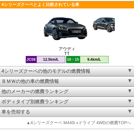
4シリーズクーペとよく比較されている車
アウディ
TT
JC08
12.5km/L
10・15
9.4km/L
4シリーズクーペの他のモデルの燃費情報
ＢＭＷの他の車の燃費情報
他のメーカーの燃費ランキング
ボディタイプ別燃費ランキング
車を売却する
▲4シリーズクーペ M440i xドライブ 4WDの燃費TOPへ