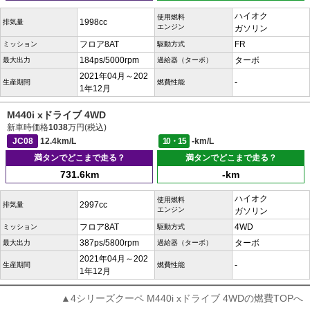
ハイオク
使用燃料
1998cc
排気量
エンジン
ガソリン
フロア8AT
FR
ミッション
駆動方式
184ps/5000rpm
ターボ
最大出力
過給器（ターボ）
2021年04月～202
-
生産期間
燃費性能
1年12月
M440i xドライブ 4WD
新車時価格
1038
万円(税込)
JC08
12.4km/L
10・15
-km/L
満タンでどこまで走る？
満タンでどこまで走る？
731.6km
-km
ハイオク
使用燃料
2997cc
排気量
エンジン
ガソリン
フロア8AT
4WD
ミッション
駆動方式
387ps/5800rpm
ターボ
最大出力
過給器（ターボ）
2021年04月～202
-
生産期間
燃費性能
1年12月
▲4シリーズクーペ M440i xドライブ 4WDの燃費TOPへ