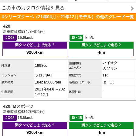
この車のカタログ情報を見る
4シリーズクーペ（21年04月～21年12月モデル）の他のグレード一覧
420i
新車時価格
584
万円(税込)
JC08
15.6km/L
10・15
-km/L
満タンでどこまで走る？
満タンでどこまで走る？
920.4km
-km
ハイオク
使用燃料
1998cc
排気量
エンジン
ガソリン
フロア8AT
FR
ミッション
駆動方式
184ps/5000rpm
ターボ
最大出力
過給器（ターボ）
2021年04月～202
-
生産期間
燃費性能
1年12月
420i Mスポーツ
新車時価格
639
万円(税込)
JC08
15.6km/L
10・15
-km/L
満タンでどこまで走る？
満タンでどこまで走る？
920.4km
-km