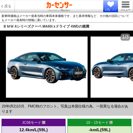
戻る
お気に入り
メニュー
新車時価格はメーカー発表当時の車両本体価格です。また基本情報など、その他の項目について
もメーカー発表時の情報に基いています。
ＢＭＷ 4シリーズクーペ M440i xドライブ 4WDの燃費
1/3
20年(R2)10月、FMC時のフロント。写真は本国仕様の為、一部異なる場合があ
ります
JC08モード
10・15モード
12.4km/L(59L)
-km/L(59L)