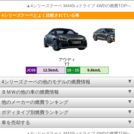
▲4シリーズクーペ M440i xドライブ 4WDの燃費TOPへ
4シリーズクーペとよく比較されている車
アウディ
TT
JC08
12.5km/L
10・15
9.4km/L
4シリーズクーペの他のモデルの燃費情報
ＢＭＷの他の車の燃費情報
他のメーカーの燃費ランキング
ボディタイプ別燃費ランキング
車を売却する
▲4シリーズクーペ M440i xドライブ 4WDの燃費TOPへ