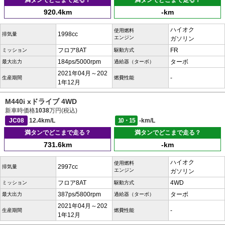
満タンでどこまで走る？
満タンでどこまで走る？
920.4km
-km
ハイオク
使用燃料
1998cc
排気量
エンジン
ガソリン
フロア8AT
FR
ミッション
駆動方式
184ps/5000rpm
ターボ
最大出力
過給器（ターボ）
2021年04月～202
-
生産期間
燃費性能
1年12月
M440i xドライブ 4WD
新車時価格
1038
万円(税込)
JC08
12.4km/L
10・15
-km/L
満タンでどこまで走る？
満タンでどこまで走る？
731.6km
-km
ハイオク
使用燃料
2997cc
排気量
エンジン
ガソリン
フロア8AT
4WD
ミッション
駆動方式
387ps/5800rpm
ターボ
最大出力
過給器（ターボ）
2021年04月～202
-
生産期間
燃費性能
1年12月