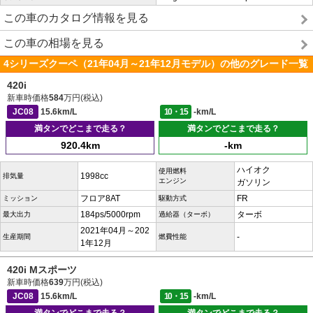
この車のカタログ情報を見る
この車の相場を見る
4シリーズクーペ（21年04月～21年12月モデル）の他のグレード一覧
420i
新車時価格
584
万円(税込)
JC08
15.6km/L
10・15
-km/L
満タンでどこまで走る？
満タンでどこまで走る？
920.4km
-km
ハイオク
使用燃料
1998cc
排気量
エンジン
ガソリン
フロア8AT
FR
ミッション
駆動方式
184ps/5000rpm
ターボ
最大出力
過給器（ターボ）
2021年04月～202
-
生産期間
燃費性能
1年12月
420i Mスポーツ
新車時価格
639
万円(税込)
JC08
15.6km/L
10・15
-km/L