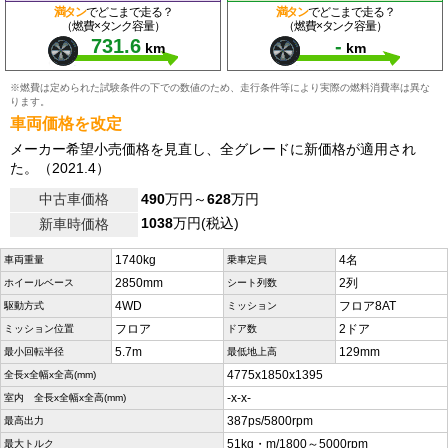
満タン
でどこまで走る？
満タン
でどこまで走る？
（燃費×タンク容量）
（燃費×タンク容量）
731.6
-
km
km
※燃費は定められた試験条件の下での数値のため、走行条件等により実際の燃料消費率は異な
ります。
車両価格を改定
メーカー希望小売価格を見直し、全グレードに新価格が適用され
た。（2021.4）
中古車価格
490
万円～
628
万円
1038
万円(税込)
新車時価格
1740kg
4名
車両重量
乗車定員
2850mm
2列
ホイールベース
シート列数
4WD
フロア8AT
駆動方式
ミッション
フロア
2ドア
ミッション位置
ドア数
5.7m
129mm
最小回転半径
最低地上高
4775x1850x1395
全長x全幅x全高(mm)
-x-x-
室内 全長x全幅x全高(mm)
387ps/5800rpm
最高出力
51kg・m/1800～5000rpm
最大トルク