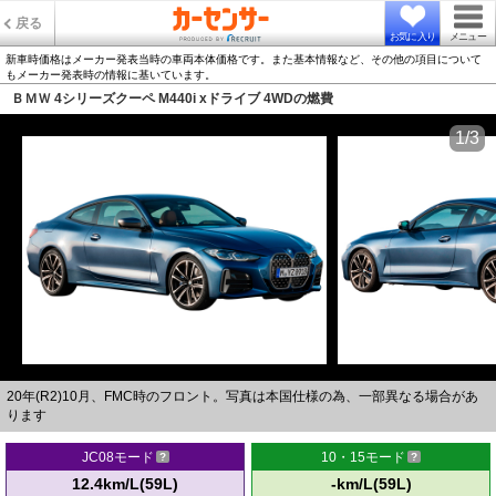
戻る
お気に入り
メニュー
新車時価格はメーカー発表当時の車両本体価格です。また基本情報など、その他の項目について
もメーカー発表時の情報に基いています。
ＢＭＷ 4シリーズクーペ M440i xドライブ 4WDの燃費
1/3
20年(R2)10月、FMC時のフロント。写真は本国仕様の為、一部異なる場合があ
ります
JC08モード
10・15モード
12.4km/L(59L)
-km/L(59L)