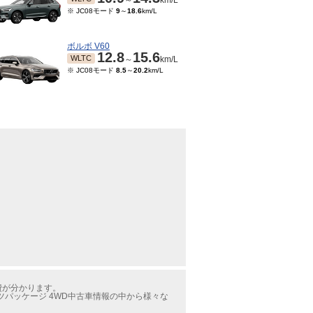
～
km/L
※ JC08モード
9
～
18.6
km/L
ボルボ V60
12.8
15.6
WLTC
～
km/L
※ JC08モード
8.5
～
20.2
km/L
燃費が分かります。
ツパッケージ 4WD中古車情報の中から様々な