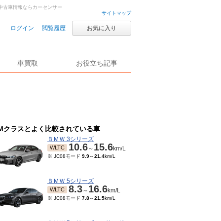
車・中古車情報ならカーセンサー
サイトマップ
ログイン
閲覧履歴
お気に入り
車買取
お役立ち記事
Mクラスとよく比較されている車
ＢＭＷ 3シリーズ
10.6
15.6
WLTC
～
km/L
※ JC08モード
9.9
～
21.4
km/L
ＢＭＷ 5シリーズ
8.3
16.6
WLTC
～
km/L
※ JC08モード
7.8
～
21.5
km/L