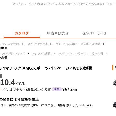
メルセデス・ベンツ ML350 4マチック AMGスポーツパッケージ 4WDの燃費 | 中古
カタログ
中古車販売店
保険/ローン/他
・ベンツの中古車
>
Mクラスの中古車
>
Mクラス(14年04月～15年03月)の燃費
>
Dの燃費
ンツの燃費ランキング
>
Mクラスの燃費
>
Mクラス(14年04月～15年03月)の燃費
>
Dの燃費
0 4マチック AMGスポーツパッケージ 4WDの燃費
？
10.4
km/L
ン
967.2
JC08
でどこまで走る？ (燃費xタンク容量)
km
の変更により価格を修正
年4月1日以降の消費税率（8％）に基づき、価格を修正した（2014.4）