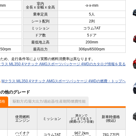
室内
5mm
-x-x-mm
全長 x 全幅 x 全高
乗車定員
5人
シート配列
2列
ミッション
コラム7AT
ドア数
5ドア
最低地上高
200mm
250rpm
最高出力
306ps/6500rpm
のため、走行条件等により実際の燃料消費率は異なります。
クラス ML350 4マチック AMGスポーツパッケージ 4WDのカタログ情報を見る
Mクラス ML350 4マチック AMGスポーツパッケージ 4WDの燃費・トップヘ
ル）の他のグレード
価格
駆動方式/最大出力/過給器/生産期間/燃費性能
満タンで
使用燃料
新車時価格
ミッション
どこまで走る？
エンジン
(税込)
(燃費xタンク容量)
ハイオク
967.2km
コラム7AT
781.7
万円