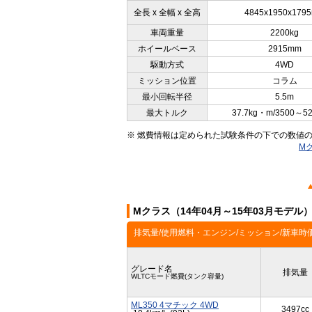
全長 x 全幅 x 全高
4845x1950x179
車両重量
2200kg
ホイールベース
2915mm
駆動方式
4WD
ミッション位置
コラム
最小回転半径
5.5m
最大トルク
37.7kg・m/3500～5
※ 燃費情報は定められた試験条件の下での数値
M
Mクラス（14年04月～15年03月モデ
排気量/使用燃料・エンジン/ミッション/新車時
グレード名
排気量
WLTCモード燃費(タンク容量)
ML350 4マチック 4WD
3497cc