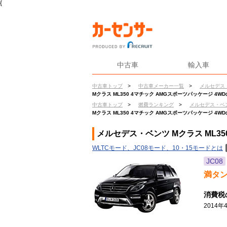
{
中古車
輸入車
中古車トップ
>
中古車メーカー一覧
>
メルセデス
Mクラス ML350 4マチック AMGスポーツパッケージ 4W
中古車トップ
>
燃費ランキング
>
メルセデス・ベ
Mクラス ML350 4マチック AMGスポーツパッケージ 4W
メルセデス・ベンツ Mクラス ML35
WLTCモード、JC08モード、10・15モードとは
JC08
満タ
消費税
2014