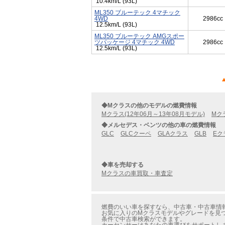
10.4km/L (93L)
ML350 ブルーテック 4マチック
4WD
2986cc
12.5km/L (93L)
ML350 ブルーテック AMGスポー
ツパッケージ 4マチック 4WD
2986cc
12.5km/L (93L)
◆Mクラスの他のモデルの燃費情報
Mクラス(12年06月～13年08月モデル)
Mク
◆メルセデス・ベンツの他の車の燃費情報
GLC
GLCクーペ
GLAクラス
GLB
Eク
◆車を売却する
Mクラスの車買取・車査定
燃費のいい車を探すなら、中古車・中古車情報の
お気に入りのMクラスモデルやグレードを見つけ
条件で中古車検索ができます。