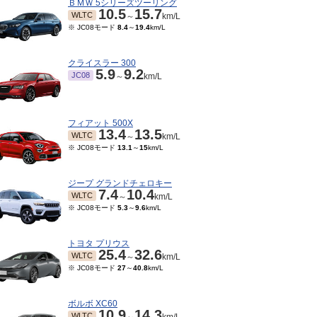
ＢＭＷ 5シリーズツーリング
10.5
15.7
WLTC
～
km/L
※ JC08モード
8.4
～
19.4
km/L
クライスラー 300
5.9
9.2
JC08
～
km/L
フィアット 500X
13.4
13.5
WLTC
～
km/L
※ JC08モード
13.1
～
15
km/L
ジープ グランドチェロキー
7.4
10.4
WLTC
～
km/L
※ JC08モード
5.3
～
9.6
km/L
トヨタ プリウス
25.4
32.6
WLTC
～
km/L
※ JC08モード
27
～
40.8
km/L
ボルボ XC60
10.9
14.3
WLTC