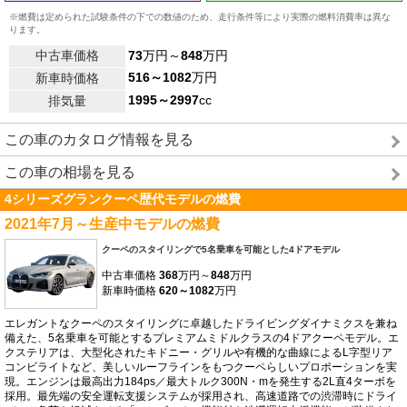
※燃費は定められた試験条件の下での数値のため、走行条件等により実際の燃料消費率は異な
ります。
中古車価格
73
万円～
848
万円
516～1082
万円
新車時価格
1995～2997
cc
排気量
この車のカタログ情報を見る
この車の相場を見る
4シリーズグランクーペ歴代モデルの燃費
2021年7月～生産中モデルの燃費
クーペのスタイリングで5名乗車を可能とした4ドアモデル
中古車価格
368
万円～
848
万円
新車時価格
620～1082
万円
エレガントなクーペのスタイリングに卓越したドライビングダイナミクスを兼ね
備えた、5名乗車を可能とするプレミアムミドルクラスの4ドアクーペモデル。エ
クステリアは、大型化されたキドニー・グリルや有機的な曲線によるL字型リア
コンビライトなど、美しいルーフラインをもつクーペらしいプロポーションを実
現。エンジンは最高出力184ps／最大トルク300N・mを発生する2L直4ターボを
採用。最先端の安全運転支援システムが採用され、高速道路での渋滞時にドライ