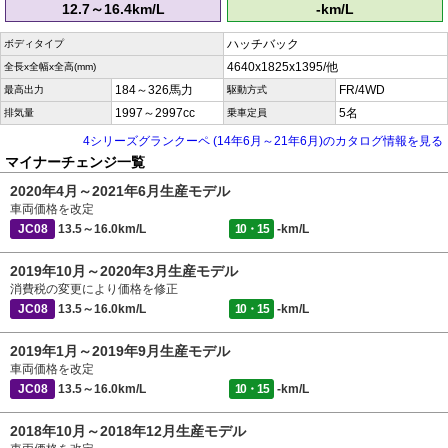
12.7～16.4km/L
-km/L
ハッチバック
ボディタイプ
4640x1825x1395/他
全長x全幅x全高(mm)
184～326馬力
FR/4WD
最高出力
駆動方式
1997～2997cc
5名
排気量
乗車定員
4シリーズグランクーペ (14年6月～21年6月)のカタログ情報を見る
マイナーチェンジ一覧
2020年4月～2021年6月生産モデル
車両価格を改定
JC08
13.5～16.0km/L
10・15
-km/L
2019年10月～2020年3月生産モデル
消費税の変更により価格を修正
JC08
13.5～16.0km/L
10・15
-km/L
2019年1月～2019年9月生産モデル
車両価格を改定
JC08
13.5～16.0km/L
10・15
-km/L
2018年10月～2018年12月生産モデル