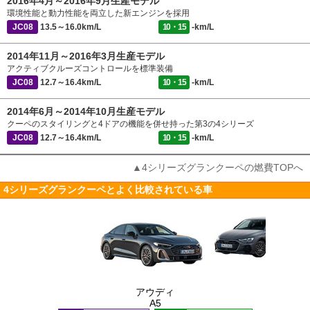
2016年4月～2016年9月生産モデル
環境性能と動力性能を両立した新エンジンを採用
JC08
13.5～16.0km/L
10・15
-km/L
2014年11月～2016年3月生産モデル
アクティブクルーズコントロールを標準装備
JC08
12.7～16.4km/L
10・15
-km/L
2014年6月～2014年10月生産モデル
クーペのスタイリングと4ドアの機能を併せ持った第3の4シリーズ
JC08
12.7～16.4km/L
10・15
-km/L
▲4シリーズグランクーペの燃費TOPへ
4シリーズグランクーペとよく比較されている車
アウディ
A5