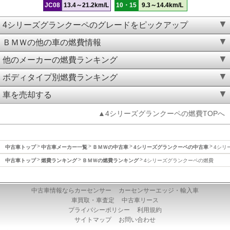
JC08
13.4～21.2km/L
10・15
9.3～14.4km/L
4シリーズグランクーペのグレードをピックアップ
ＢＭＷの他の車の燃費情報
他のメーカーの燃費ランキング
ボディタイプ別燃費ランキング
車を売却する
▲4シリーズグランクーペの燃費TOPへ
中古車トップ
中古車メーカー一覧
ＢＭＷの中古車
4シリーズグランクーペの中古車
4シリ
中古車トップ
燃費ランキング
ＢＭＷの燃費ランキング
4シリーズグランクーペの燃費
中古車情報ならカーセンサー
カーセンサーエッジ・輸入車
車買取・車査定
中古車リース
プライバシーポリシー
利用規約
サイトマップ
お問い合わせ