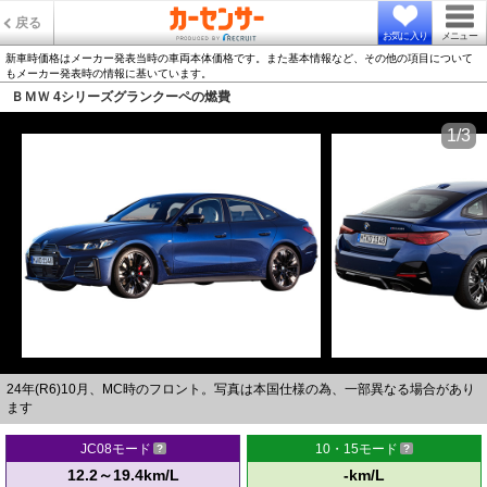
戻る
お気に入り
メニュー
新車時価格はメーカー発表当時の車両本体価格です。また基本情報など、その他の項目について
もメーカー発表時の情報に基いています。
ＢＭＷ 4シリーズグランクーペの燃費
1/3
24年(R6)10月、MC時のフロント。写真は本国仕様の為、一部異なる場合があり
ます
JC08モード
10・15モード
12.2～19.4km/L
-km/L