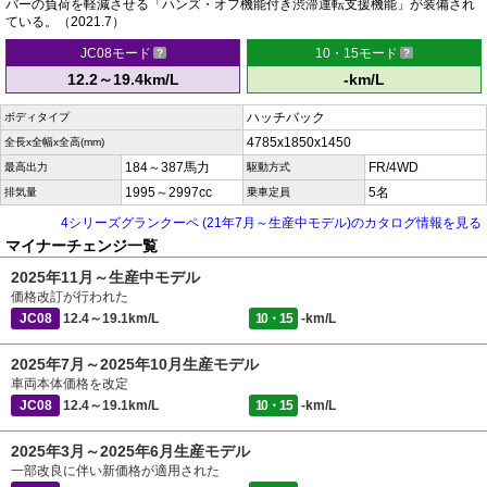
バーの負荷を軽減させる「ハンズ・オフ機能付き渋滞運転支援機能」が装備され
ている。（2021.7）
JC08モード
10・15モード
12.2～19.4km/L
-km/L
ハッチバック
ボディタイプ
4785x1850x1450
全長x全幅x全高(mm)
184～387馬力
FR/4WD
最高出力
駆動方式
1995～2997cc
5名
排気量
乗車定員
4シリーズグランクーペ (21年7月～生産中モデル)のカタログ情報を見る
マイナーチェンジ一覧
2025年11月～生産中モデル
価格改訂が行われた
JC08
12.4～19.1km/L
10・15
-km/L
2025年7月～2025年10月生産モデル
車両本体価格を改定
JC08
12.4～19.1km/L
10・15
-km/L
2025年3月～2025年6月生産モデル
一部改良に伴い新価格が適用された