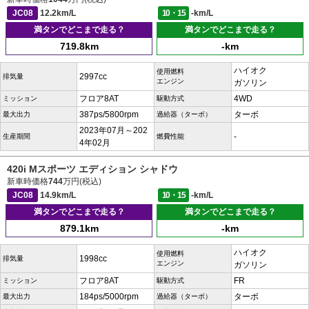
JC08
12.2km/L
10・15
-km/L
満タンでどこまで走る？
満タンでどこまで走る？
719.8km
-km
ハイオク
使用燃料
2997cc
排気量
エンジン
ガソリン
フロア8AT
4WD
ミッション
駆動方式
387ps/5800rpm
ターボ
最大出力
過給器（ターボ）
2023年07月～202
-
生産期間
燃費性能
4年02月
420i Mスポーツ エディション シャドウ
新車時価格
744
万円(税込)
JC08
14.9km/L
10・15
-km/L
満タンでどこまで走る？
満タンでどこまで走る？
879.1km
-km
ハイオク
使用燃料
1998cc
排気量
エンジン
ガソリン
フロア8AT
FR
ミッション
駆動方式
184ps/5000rpm
ターボ
最大出力
過給器（ターボ）