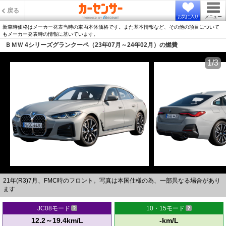
戻る
お気に入り
メニュー
新車時価格はメーカー発表当時の車両本体価格です。また基本情報など、その他の項目について
もメーカー発表時の情報に基いています。
ＢＭＷ 4シリーズグランクーペ（23年07月～24年02月）の燃費
1/3
21年(R3)7月、FMC時のフロント。写真は本国仕様の為、一部異なる場合があり
ます
JC08モード
10・15モード
12.2～19.4km/L
-km/L