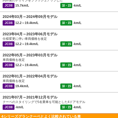
内外装のデザインをブラッシュアップした
JC08
15.7km/L
10・15
-km/L
2024年03月～2024年09月モデル
JC08
12.2～19.4km/L
10・15
-km/L
2023年04月～2023年06月モデル
仕様変更に伴い車両価格を改定
JC08
12.2～19.4km/L
10・15
-km/L
2022年05月～2023年03月モデル
車両価格を改定
JC08
12.2～19.4km/L
10・15
-km/L
2022年01月～2022年04月モデル
車両価格を改定
JC08
19.4km/L
10・15
-km/L
2021年07月～2021年12月モデル
クーペのスタイリングで5名乗車を可能とした4ドアモデル
JC08
-km/L
10・15
-km/L
4シリーズグランクーペとよく比較されている車