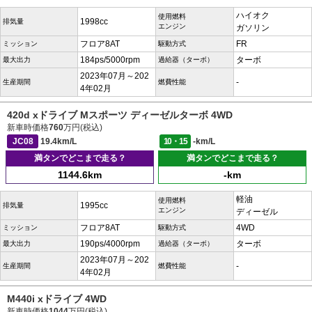
ハイオク
使用燃料
1998cc
排気量
エンジン
ガソリン
フロア8AT
FR
ミッション
駆動方式
184ps/5000rpm
ターボ
最大出力
過給器（ターボ）
2023年07月～202
-
生産期間
燃費性能
4年02月
420d xドライブ Mスポーツ ディーゼルターボ 4WD
新車時価格
760
万円(税込)
JC08
19.4km/L
10・15
-km/L
満タンでどこまで走る？
満タンでどこまで走る？
1144.6km
-km
軽油
使用燃料
1995cc
排気量
エンジン
ディーゼル
フロア8AT
4WD
ミッション
駆動方式
190ps/4000rpm
ターボ
最大出力
過給器（ターボ）
2023年07月～202
-
生産期間
燃費性能
4年02月
M440i xドライブ 4WD
新車時価格
1044
万円(税込)