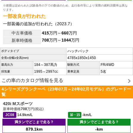
※燃費は定められた試験条件の下での数値のため、走行条件等により実際の燃料消費率は異な
ります。
一部改良が行われた
一部装備の追加が行われた（2023.7）
中古車価格
415
万円～
660
万円
708
万円～
1044
万円
新車時価格
ハッチバック
ボディタイプ
4785x1850x1450
全長x全幅x全高(mm)
184～387馬力
FR/4WD
最高出力
駆動方式
1995～2997cc
5名
排気量
乗車定員
この車のカタログ情報を見る
4シリーズグランクーペ（23年07月～24年02月モデル）のグレード一
覧
420i Mスポーツ
新車時価格
708
万円(税込)
JC08
14.9km/L
10・15
-km/L
満タンでどこまで走る？
満タンでどこまで走る？
879.1km
-km