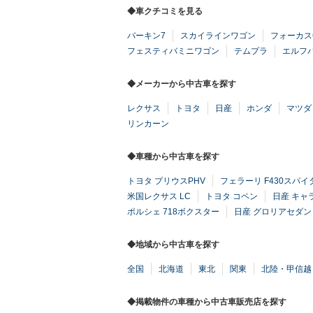
◆車クチコミを見る
バーキン7
スカイラインワゴン
フォーカスC
フェスティバミニワゴン
テムプラ
エルフ
◆メーカーから中古車を探す
レクサス
トヨタ
日産
ホンダ
マツダ
リンカーン
◆車種から中古車を探す
トヨタ プリウスPHV
フェラーリ F430スパイ
米国レクサス LC
トヨタ コペン
日産 キャ
ポルシェ 718ボクスター
日産 グロリアセダン
◆地域から中古車を探す
全国
北海道
東北
関東
北陸・甲信越
◆掲載物件の車種から中古車販売店を探す