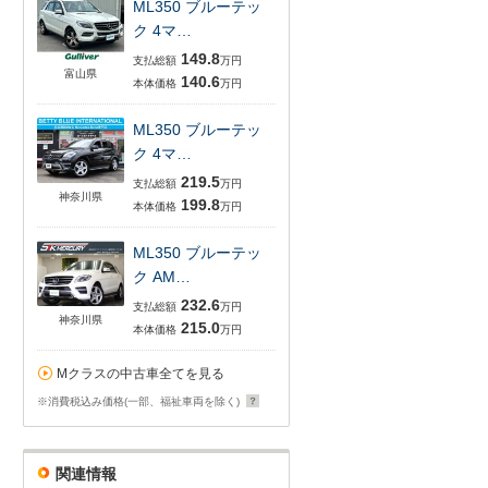
ML350 ブルーテッ
ク 4マ…
149.8
支払総額
万円
富山県
140.6
本体価格
万円
ML350 ブルーテッ
ク 4マ…
219.5
支払総額
万円
神奈川県
199.8
本体価格
万円
ML350 ブルーテッ
ク AM…
232.6
支払総額
万円
神奈川県
215.0
本体価格
万円
Mクラスの中古車全てを見る
※消費税込み価格(一部、福祉車両を除く)
関連情報