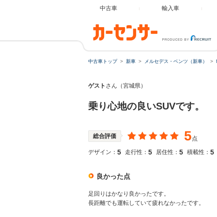
中古車
輸入車
中古車トップ
新車
メルセデス・ベンツ（新車）
ゲスト
さん（宮城県）
乗り心地の良いSUVです。
5
総合評価
点
5
5
5
5
デザイン：
走行性：
居住性：
積載性：
良かった点
足回りはかなり良かったです。
長距離でも運転していて疲れなかったです。