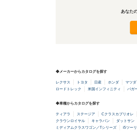
あなた
◆メーカーからカタログを探す
レクサス
トヨタ
日産
ホンダ
マツダ
ロードトレック
米国インフィニティ
パガ
◆車種からカタログを探す
ティアラ
ステージア
Cクラスカブリオレ
クラウンロイヤル
キャラバン
ダットサン
ミディアムクラスワゴン／Tシリーズ
i5ツー