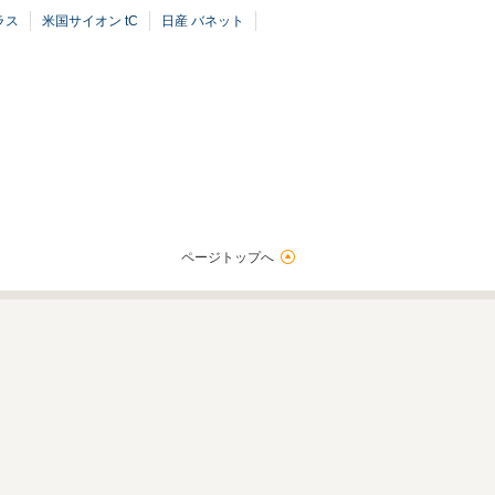
ラス
米国サイオン tC
日産 バネット
ページトップへ