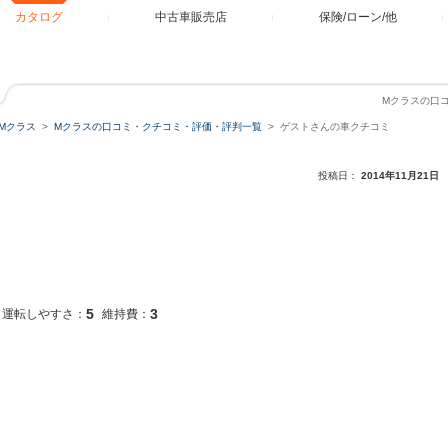
カタログ
中古車販売店
保険/ローン/他
Mクラスの口
Mクラス
Mクラスの口コミ・クチコミ・評価・評判一覧
ゲストさんの車クチコミ
投稿日：
2014年11月21日
5
3
運転しやすさ：
維持費：