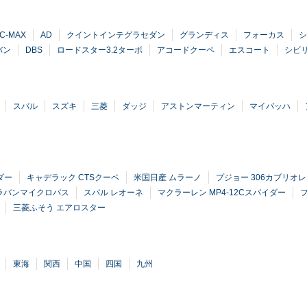
-MAX
AD
クイントインテグラセダン
グランディス
フォーカス
シ
バン
DBS
ロードスター3.2ターボ
アコードクーペ
エスコート
シビ
スバル
スズキ
三菱
ダッジ
アストンマーティン
マイバッハ
ダー
キャデラック CTSクーペ
米国日産 ムラーノ
プジョー 306カブリオレ
ラバンマイクロバス
スバル レオーネ
マクラーレン MP4-12Cスパイダー
三菱ふそう エアロスター
東海
関西
中国
四国
九州