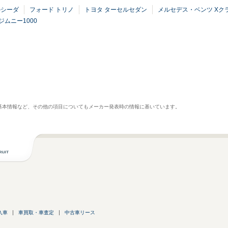
ルシーダ
フォード トリノ
トヨタ ターセルセダン
メルセデス・ベンツ Xク
ジムニー1000
基本情報など、その他の項目についてもメーカー発表時の情報に基いています。
入車
車買取・車査定
中古車リース