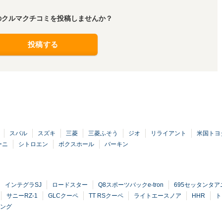
のクルマクチコミを投稿しませんか？
投稿する
スバル
スズキ
三菱
三菱ふそう
ジオ
リライアント
米国トヨ
ーニ
シトロエン
ボクスホール
バーキン
インテグラSJ
ロードスター
Q8スポーツバックe-tron
695セッタンタ
サニーRZ-1
GLCクーペ
TT RSクーペ
ライトエースノア
HHR
ト
リング