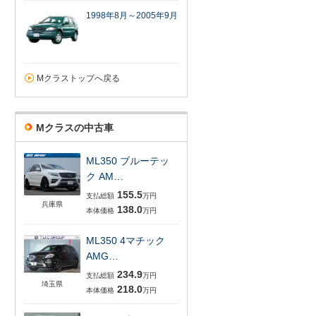
1998年8月～2005年9月
Mクラストップへ戻る
Mクラスの中古車
ML350 ブルーテッ
ク AM…
155.5
支払総額
万円
兵庫県
138.0
本体価格
万円
ML350 4マチック
AMG…
234.9
支払総額
万円
埼玉県
218.0
本体価格
万円