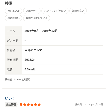
特徴
カジュアル
スポーティ
ハンドリングが良い
加速が良い
悪路に強い
装備が充実している
モデル
2005年9月～2006年12月
グレード
-
所有者
自分のクルマ
所有期間
2015/2～
燃費
4.5km/L
投稿者：kurao（大阪府）
いい！
5
総合評価
投稿日：
2014
年
02
月
04
日