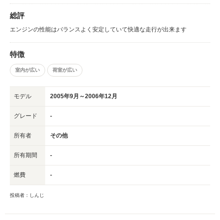
総評
エンジンの性能はバランスよく安定していて快適な走行が出来ます
特徴
室内が広い
荷室が広い
モデル
2005年9月～2006年12月
グレード
-
所有者
その他
所有期間
-
燃費
-
投稿者：しんじ