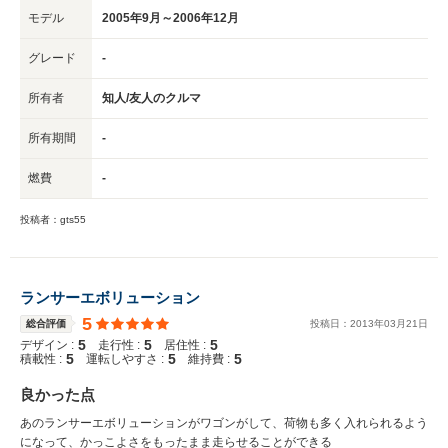
モデル
2005年9月～2006年12月
グレード
-
所有者
知人/友人のクルマ
所有期間
-
燃費
-
投稿者：gts55
ランサーエボリューション
5
総合評価
投稿日：
2013
年
03
月
21
日
5
5
5
デザイン :
走行性 :
居住性 :
5
5
5
積載性 :
運転しやすさ :
維持費 :
良かった点
あのランサーエボリューションがワゴンがして、荷物も多く入れられるよう
になって、かっこよさをもったまま走らせることができる