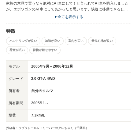
家族の意見で買うなら絶対にAT車にして！と言われてAT車を購入しました
が、エボワゴンのAT車にして良かったと思います。快適に移動できるし、
馬力不足を感じる事もなく、移動できるのでとても重宝します、サイズにも
▼全てを表示する
よりますが、自転車も横に倒してトランクに載せる事も出来ますし、少し窮
屈になりますがリアシートを倒してフルフラットにすれば、車中泊もする事
特徴
が出来ます。ブレーキの部品やエンジンのタイミングベルト、ハイグリップ
なタイヤなどの交換代金が高いのが難点ですが、それらをしっかりメンテナ
ハンドリングが良い
加速が良い
室内が広い
乗り心地が良い
ンスすれば、とても快適に、かつ安全に移動できる車なので、これからエボ
ワゴンを買おうかな？と思っている人にはお勧めの１台です。 ただ、エン
荷室が広い
荷物が載せやすい
ジン音がノーマルでも大きめなので、早朝や深夜の車の出し入れに気を使う
事があります…。 これを除けば、とても快適で素晴らしい車です～♪
モデル
2005年9月～2006年12月
グレード
2.0 GT-A 4WD
所有者
自分のクルマ
所有期間
2005/11～
燃費
7.3km/L
投稿者：ラブラドールレトリーバーのグレちゃん（千葉県）