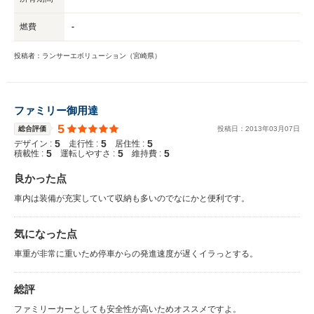
燃費
-
投稿者：ランサーエボリューション（宮崎県）
ファミリー御用達
5
総合評価
投稿日：
2013
年
03
月
07
日
5
5
5
デザイン :
走行性 :
居住性 :
5
5
5
積載性 :
運転しやすさ :
維持費 :
良かった点
車内は装備が充実していて収納も多いのでなにかと便利です。
気になった点
車重が非常に重いため停車からの発進速度が遅くイラっとする。
総評
ファミリーカーとしても安全性が高いためオススメですよ。