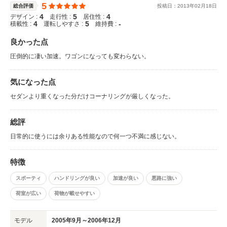
5
総合評価
投稿日：
2013
年
02
月
18
日
4
5
4
デザイン :
走行性 :
居住性 :
4
5
-
積載性 :
運転しやすさ :
維持費 :
良かった点
圧倒的に凄い加速。ワゴンになっても変わらない。
気になった点
セダンより重くなった分だけコーナリングが厳しくなった。
総評
日常的に使うには余りある性能なので何一つ不満に感じない。
特徴
スポーティ
ハンドリングが良い
加速が良い
悪路に強い
荷室が広い
荷物が載せやすい
モデル
2005年9月～2006年12月