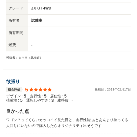
グレード
2.0 GT 4WD
所有者
試乗車
所有期間
-
燃費
-
投稿者：まさき（北海道）
欲張り
5
総合評価
投稿日：
2013
年
02
月
17
日
5
5
5
デザイン :
走行性 :
居住性 :
5
3
-
積載性 :
運転しやすさ :
維持費 :
良かった点
ワゴン？ってくらいカッコイイ見た目と、走行性能 あとあんまり持ってる
人回りにいないので購入したらオリジナリティ出そうです