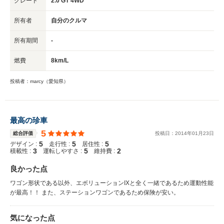
グレード
2.0 GT 4WD
所有者
自分のクルマ
所有期間
-
燃費
8km/L
投稿者：marcy（愛知県）
最高の珍車
5
総合評価
投稿日：
2014
年
01
月
23
日
5
5
5
デザイン :
走行性 :
居住性 :
3
5
2
積載性 :
運転しやすさ :
維持費 :
良かった点
ワゴン形状である以外、エボリューションIXと全く一緒であるため運動性能
が最高！！ また、ステーションワゴンであるため保険が安い。
気になった点