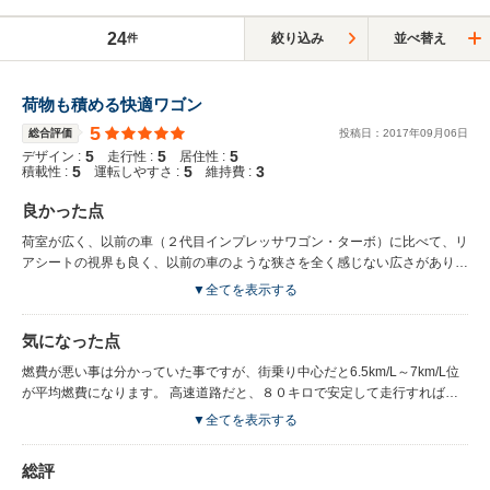
24
絞り込み
並べ替え
件
荷物も積める快適ワゴン
5
総合評価
投稿日：
2017
年
09
月
06
日
5
5
5
デザイン :
走行性 :
居住性 :
5
5
3
積載性 :
運転しやすさ :
維持費 :
良かった点
荷室が広く、以前の車（２代目インプレッサワゴン・ターボ）に比べて、リ
アシートの視界も良く、以前の車のような狭さを全く感じない広さがあり、
それでいて、ハイパワーなターボエンジンなので、快適に走るAT車です。
▼全てを表示する
気になった点
燃費が悪い事は分かっていた事ですが、街乗り中心だと6.5km/L～7km/L位
が平均燃費になります。 高速道路だと、８０キロで安定して走行すれば、
約１２km/L位まで燃費が上がるので、そんなに燃費が悪い印象はないで
▼全てを表示する
す。
総評