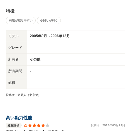
特徴
荷物が載せやすい
小回りが利く
モデル
2005年9月～2006年12月
グレード
-
所有者
その他
所有期間
-
燃費
-
投稿者：旅芸人（東京都）
高い動力性能
4
総合評価
投稿日：
2013
年
03
月
29
日