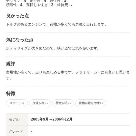
4
4
3
デザイン :
走行性 :
居住性 :
4
3
-
積載性 :
運転しやすさ :
維持費 :
良かった点
トルクのあるエンジンで、荷物が多くても力強く走行します。
気になった点
ボディサイズが大きめなので、狭い道では気を使います。
総評
実用性が高くて、走りも楽しめる車です。ファミリーカーにも良いと思いま
す。
特徴
スポーティ
加速が良い
荷室が広い
荷物が載せやすい
モデル
2005年9月～2006年12月
グレード
-