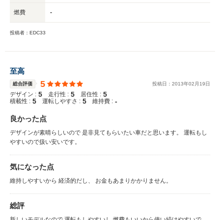
燃費
-
投稿者：EDC33
至高
5
総合評価
投稿日：
2013
年
02
月
19
日
5
5
5
デザイン :
走行性 :
居住性 :
5
5
-
積載性 :
運転しやすさ :
維持費 :
良かった点
デザインが素晴らしいので 是非見てもらいたい車だと思います。 運転もし
やすいので扱い安いです。
気になった点
維持しやすいから 経済的だし、 お金もあまりかかりません。
総評
新しいモデルなので 運転もしやすいし 燃費もいいから使い続けやすいで