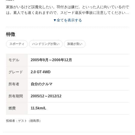
家族がいるけど誤魔化したい。羽付きは嫌だ。といった人に向いているので
は。素人でも速く走れますので、スピード違反や事故に注意してください。
ちなみに保険は、スポーツカーではなくワゴン扱いになるのでセダンより安
▼全てを表示する
くなります。中古市場では、セダンよりも安く、お手頃感がありますが、球
数は少ないので（特に低走行・6MT）見つけたら買いです。AT車はさらに
特徴
安いのですが、全体的にAT車の評判は今一つの感があります（試乗してい
ないのでコメントできません？）。
スポーティ
ハンドリングが良い
加速が良い
モデル
2005年9月～2006年12月
グレード
2.0 GT 4WD
所有者
自分のクルマ
所有期間
2005/12～2012/12
燃費
11.5km/L
投稿者：ゲスト（徳島県）