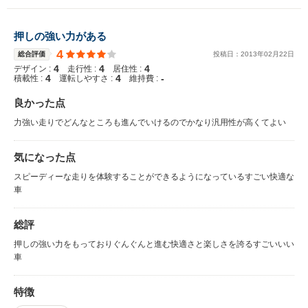
押しの強い力がある
4
総合評価
投稿日：
2013
年
02
月
22
日
4
4
4
デザイン :
走行性 :
居住性 :
4
4
-
積載性 :
運転しやすさ :
維持費 :
良かった点
力強い走りでどんなところも進んでいけるのでかなり汎用性が高くてよい
気になった点
スピーディーな走りを体験することができるようになっているすごい快適な
車
総評
押しの強い力をもっておりぐんぐんと進む快適さと楽しさを誇るすごいいい
車
特徴