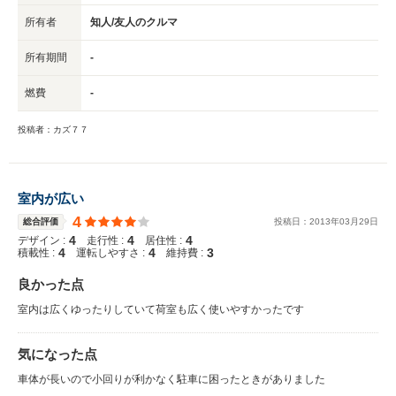
所有者
知人/友人のクルマ
所有期間
-
燃費
-
投稿者：カズ７７
室内が広い
4
総合評価
投稿日：
2013
年
03
月
29
日
4
4
4
デザイン :
走行性 :
居住性 :
4
4
3
積載性 :
運転しやすさ :
維持費 :
良かった点
室内は広くゆったりしていて荷室も広く使いやすかったです
気になった点
車体が長いので小回りが利かなく駐車に困ったときがありました