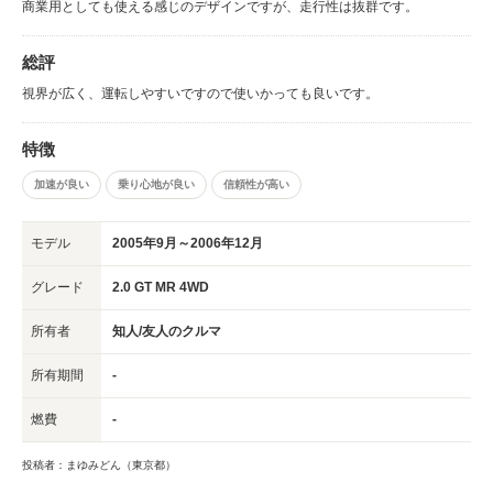
商業用としても使える感じのデザインですが、走行性は抜群です。
総評
視界が広く、運転しやすいですので使いかっても良いです。
特徴
加速が良い
乗り心地が良い
信頼性が高い
モデル
2005年9月～2006年12月
グレード
2.0 GT MR 4WD
所有者
知人/友人のクルマ
所有期間
-
燃費
-
投稿者：まゆみどん（東京都）