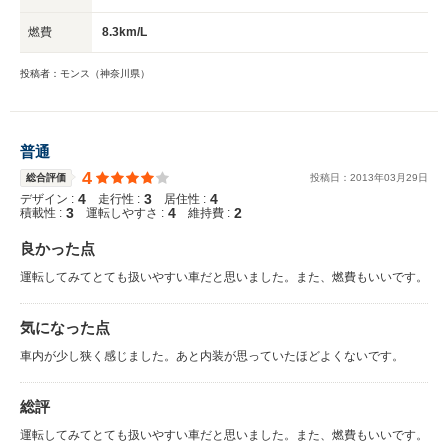
燃費
8.3km/L
投稿者：モンス（神奈川県）
普通
4
総合評価
投稿日：
2013
年
03
月
29
日
4
3
4
デザイン :
走行性 :
居住性 :
3
4
2
積載性 :
運転しやすさ :
維持費 :
良かった点
運転してみてとても扱いやすい車だと思いました。また、燃費もいいです。
気になった点
車内が少し狭く感じました。あと内装が思っていたほどよくないです。
総評
運転してみてとても扱いやすい車だと思いました。また、燃費もいいです。