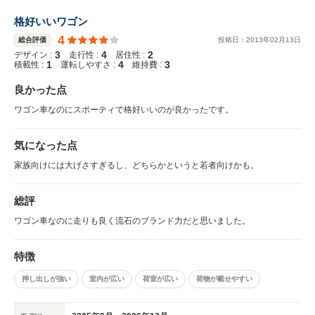
格好いいワゴン
4
総合評価
投稿日：
2013
年
02
月
13
日
3
4
2
デザイン :
走行性 :
居住性 :
1
4
3
積載性 :
運転しやすさ :
維持費 :
良かった点
ワゴン車なのにスポーティで格好いいのが良かったです。
気になった点
家族向けには大げさすぎるし、どちらかというと若者向けかも。
総評
ワゴン車なのに走りも良く流石のブランド力だと思いました。
特徴
押し出しが強い
室内が広い
荷室が広い
荷物が載せやすい