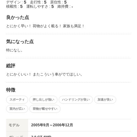
5
5
5
デザイン :
走行性 :
居住性 :
5
5
-
積載性 :
運転しやすさ :
維持費 :
良かった点
とにかく早い！ 荷物がよく載る！ 家族も満足！
気になった点
特になし。
総評
とにかくいい！ またこういう車がでてほしい。
特徴
スポーティ
押し出しが強い
ハンドリングが良い
加速が良い
室内が広い
荷物が載せやすい
モデル
2005年9月～2006年12月