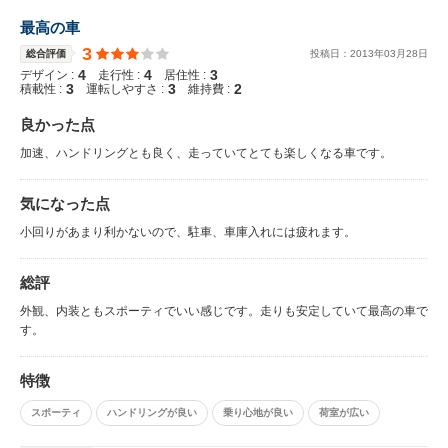
最高の車
3
総合評価
投稿日：
2013
年
03
月
28
日
4
4
3
デザイン :
走行性 :
居住性 :
3
3
2
積載性 :
運転しやすさ :
維持費 :
良かった点
加速、ハンドリングとも良く、走っていてとても楽しくなる車です。
気になった点
小回りがあまり利かないので、駐車、車庫入れには疲れます。
総評
外観、内装ともスポーティでいい感じです。走りも安定していて最高の車で
す。
特徴
スポーティ
ハンドリングが良い
乗り心地が良い
荷室が広い