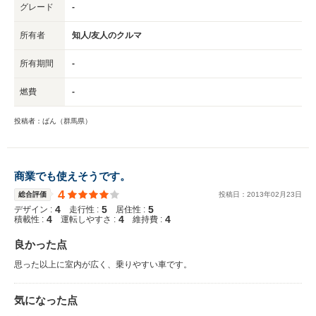
グレード
-
所有者
知人/友人のクルマ
所有期間
-
燃費
-
投稿者：ばん（群馬県）
商業でも使えそうです。
4
総合評価
投稿日：
2013
年
02
月
23
日
4
5
5
デザイン :
走行性 :
居住性 :
4
4
4
積載性 :
運転しやすさ :
維持費 :
良かった点
思った以上に室内が広く、乗りやすい車です。
気になった点