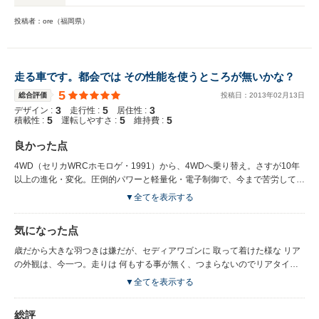
投稿者：ore（福岡県）
走る車です。都会では その性能を使うところが無いかな？
5
総合評価
投稿日：
2013
年
02
月
13
日
3
5
3
デザイン :
走行性 :
居住性 :
5
5
5
積載性 :
運転しやすさ :
維持費 :
良かった点
4WD（セリカWRCホモロゲ・1991）から、4WDへ乗り替え。さすが10年
以上の進化・変化。圧倒的パワーと軽量化・電子制御で、今まで苦労してい
たことが馬鹿馬鹿しくなるほど、スイスイ走り、スイスイ曲がる。GT-Rの
▼全てを表示する
重厚な走りも良いが、日本の道（峠）では、このサイズがピッタリと思う。
最終モデルにて、レカロ・モモ・ビルシュタイン・エンケイは標準。レカロ
気になった点
はワゴン仕様にてセダン程きつくないが、ホールディングは良好。サスは硬
めだがガチガチではない。内装はシンプルで自分は好きだが、最近の車はハ
歳だから大きな羽つきは嫌だが、セディアワゴンに 取って着けた様な リア
デな傾向にあり 意見が分かれる所。セダンと異なり リアシートも頭に余裕
の外観は、今一つ。走りは 何もする事が無く、つまらないのでリアタイヤ
あり、同じ車と思うほど広く感じる。
をズルズルすべる三流アジアンタイヤにした。高速はメーター振り切れるま
▼全てを表示する
で走れるが、130-140kmぐらいで風の抵抗がきつくなり、省エネ・安全走
行を。トルクが十分あるので、個人的には ミッションを通常用５速＋高速
総評
用オーバードライブ１速にして頂ければ、高速も静かに走れると思う。