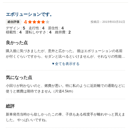
エボリューションです。
4
総合評価
投稿日：
2015
年
03
月
31
日
5
4
4
デザイン :
走行性 :
居住性 :
4
4
2
積載性 :
運転しやすさ :
維持費 :
良かった点
購入後に気づきましたが、意外と広かった。 後はエボリューションの名前
が付くぐらいですから、セダンと比べるといけませんが、それなりの性能で
す。高速走行も低速走行もこなせ、ワインディングでもそれなりに。非常に
▼全てを表示する
満足のいく車です。
気になった点
小回りが利かないのと、燃費が悪い。特に私のように近距離での通勤などに
使うと燃費は期待できません（片道4.5km）
総評
新車発売当時から欲しかったこの車、子供もある程度手が離れやっと買えま
した。 やっぱいいですね。