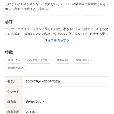
とにかく小回りが効かない。慣れないとスーパーの駐車場で苦労するかも？
但し、高速走行時はよく曲がる。
総評
ランサーエボリューションに乗りたいけど家族もいるので諦めていたお父さ
んにお勧め。 4G63エンジン含め、作り込みの良い車なので、何十年も乗り
続けられると思う。
▼全てを表示する
特徴
スポーティ
ハンドリングが良い
加速が良い
室内が広い
信頼性が高い
モデル
2005年9月～2006年12月
グレード
-
所有者
自分のクルマ
所有期間
2011/3～