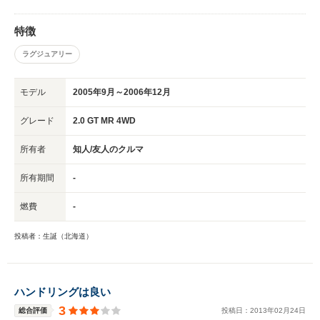
特徴
ラグジュアリー
モデル
2005年9月～2006年12月
グレード
2.0 GT MR 4WD
所有者
知人/友人のクルマ
所有期間
-
燃費
-
投稿者：生誕（北海道）
ハンドリングは良い
3
総合評価
投稿日：
2013
年
02
月
24
日