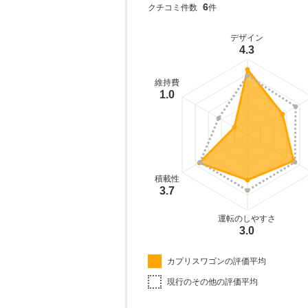
6
クチコミ件数
件
デザイン
4.3
維持費
1.0
積載性
3.7
運転のしやすさ
3.0
カプリスワゴンの評価平均
現行のその他の評価平均