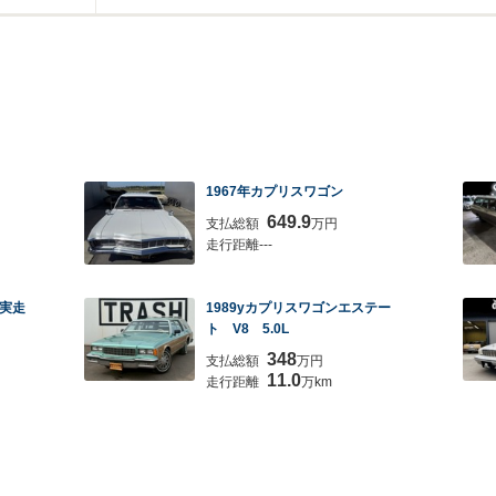
1967年カプリスワゴン
649.9
支払総額
万円
走行距離---
実走
1989yカプリスワゴンエステー
ト V8 5.0L
348
支払総額
万円
11.0
走行距離
万km