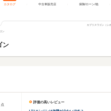
カタログ
中古車販売店
保険/ローン/他
カプリスワゴン（シ
ゴン
ゴン
評価の高いレビュー
点