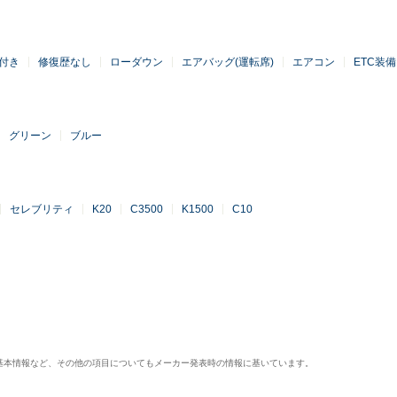
付き
修復歴なし
ローダウン
エアバッグ(運転席)
エアコン
ETC装備
グリーン
ブルー
セレブリティ
K20
C3500
K1500
C10
基本情報など、その他の項目についてもメーカー発表時の情報に基いています。