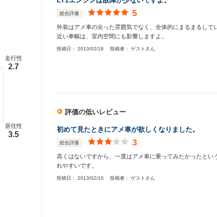
LT1エンジンは故障が少ないですよ。
5
総合評価
外装はアメ車の尖った雰囲気でなく、全体的にまるまるしてい
近い車幅は、室内空間にも影響しますよ。
投稿日：
2013/02/18
投稿者：
ゲストさん
走行性
2.7
評価の低いレビュー
居住性
初めて見たときにアメ車が欲しくなりました。
3.5
3
総合評価
高くはないですから、一度はアメ車に乗ってみたかったという
れやすいです。
投稿日：
2013/02/10
投稿者：
ゲストさん