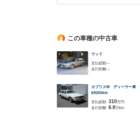
この車種の中古車
ウッド
支払総額---
走行距離---
カプリスW ディーラー車 
69000km
310
支払総額
万円
6.9
走行距離
万km