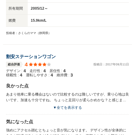
所有期間
2005/12～
燃費
15.9km/L
投稿者：さくらのママ（静岡県）
割安ステーションワゴン
4
総合評価
投稿日：
2017
年
09
月
11
日
4
4
4
デザイン :
走行性 :
居住性 :
4
4
3
積載性 :
運転しやすさ :
維持費 :
良かった点
あまり他車に乗る機会はないので比較するのは難しいですが、乗り心地は良
いです、加速も十分ですね。 ちょっと足回りが柔らかめかな？と感じまし
たが、カーブで怖いとかそういう事は無かったの全く問題無しです。CVTも
▼全てを表示する
しっかりエンジンブレーキ効くんで乗りやすいです。 ハンドル操作が適度
に軽く運転しやすいです。フロントガラスも大きいので、視界が広く左右も
気になった点
見易いです。 バックモニターを付けるか購入時に迷いましたが、使いだす
とモニター表示も分かりやすく、今では駐車する時は欠かせません！
強めにアクセル踏むとちょっと音が気になります。 デザイン性が全体的に