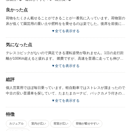
良かった点
荷物をたくさん載せることができることが一番気に入っています。荷物室の
床が低くて園芸用の重い土や肥料をを乗せるのは楽でした。後席を前後にス
ライドさせることができることもよかったです。不安感を感じさせない車体
▼全てを表示する
の安定性、ハンドリングもよくできていたと思います。 ブレーキの効きも
満足でした。渋滞時のCVTのマナーもまずまずで、Bレンジを使うとブレー
気になった点
キを踏む機会も減って疲労感もあまり感じませんでした。とはいえ、今どき
のACC付きの車が欲しいです。 1500CCエンジンは必要十分で軽自動車と
テレスコピックがないので満足できる運転姿勢が取れません。1日の走行距
は比較になりません。回すとうるさくなって燃費も思っている以上に悪化す
離が100Km超えると疲れます。 燃費ですが、高速を普通に走っても伸びま
るように思います。 エンジンを3千回転以上にしない限りにおいて室内は平
せん。高速でおそらく１５Kくらい、信号の多い一般国道で１０K前後くら
▼全てを表示する
和です。ただ、ガソリンスタンドの機械式洗車機にかけると、ものすごい音
いと思います。満タン法で１３Kくらいです。 急発進時に警告の音声が流れ
がするので、遮音にはお金をかけていないように思います。
ますが腹が立ちます。好き好んで急発進などしません。必要に迫られてやむ
総評
なくアクセルを多め人踏んだだけです。神経を逆なでするメッセージよりも
燃費計、温度計、時計をつけてほしかったです。装備品の優先順位が間違っ
個人営業用でほぼ毎日乗っています。軽自動車ではストレスが溜まったので
ていると思います。 タイヤが安物のせいもありますが、道路の細かな凹凸
中古の安い普通車を探していて、たまたまカーナビ、バックカメラ付きの低
をよく拾います。荒れた路面での低級音が大きめでいろんなところから異音
価格車が家の近所の中古車店にあったので衝動買いしました。ワゴンが欲し
▼全てを表示する
がします。 運転席のシートの背中のサポートが悪くて体重をかけるとべこ
かったわけではなくカローラ（140系）かティーダを狙っていました。 これ
べこします。背もたれに1枚薄いクッションを挟んだらましになりました
からこの車を買う方は少ないと思いますが、荷物を積むことが多い方以外は
特徴
が、背もたれが薄いように思います。
お勧めしません。若者向けアウトドア目的のコンセプトは私には理解できま
せんでした。私の年齢から言って当然なのでしょうが。
カジュアル
室内が広い
荷室が広い
荷物が載せやすい