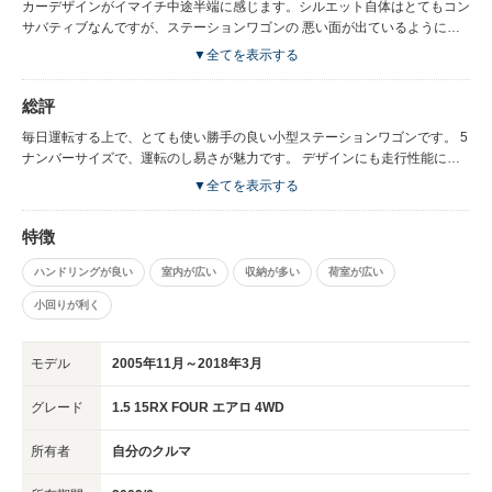
較的ゆったりとしています。 このタイプの車としては、燃費が良いのも魅
カーデザインがイマイチ中途半端に感じます。シルエット自体はとてもコン
力のひとつだと思います。特に長距離を走った時に実感しました。具体的に
サバティブなんですが、ステーションワゴンの 悪い面が出ているように思
は、リッター15キロ以上は走れると思います。
います。あと、内装の質感がイマイチで、全体的に少しチープな印象を受け
▼全てを表示する
ました。 サスペンションの特性なのか、路面の凹凸を敏感に拾うところが
あります。 室内の静寂性を強く求めるユーザの方には、少し違和感がある
総評
かもしれません。
毎日運転する上で、とても使い勝手の良い小型ステーションワゴンです。 5
ナンバーサイズで、運転のし易さが魅力です。 デザインにも走行性能に
も、特別に目立つところがないのですが、それがこの車の魅力と言っても良
▼全てを表示する
いかもしれません。 コンパクトでも荷物もたくさん載せたいという方に、
是非オススメしたい小型ワゴンです。 広い室内と充実した装備は、長く使
特徴
用する上で重要な利点だと思います。
ハンドリングが良い
室内が広い
収納が多い
荷室が広い
小回りが利く
モデル
2005年11月～2018年3月
グレード
1.5 15RX FOUR エアロ 4WD
所有者
自分のクルマ