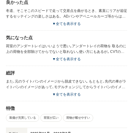
良かった点
冬道、そこそこのスピードで走って交差点を曲がるとき、素直にリアが追従
するセッテイングの楽しさはある。 ADバンやアベニールカーゴ等からは得
られなかったものなので、ただ単に統合→名前変更ってだけではないところ
▼全てを表示する
が好印象。 運転席シートの高さが調整出来る｡もともと､シート位置が高い
ので 乗り降りが非常に楽である｡腰痛の人には良い｡ リヤシートがリクライ
気になった点
ニングできて足元が広くて楽｡ ラゲッジアンダーボックスや、ポケットが多
く便利｡
荷室のアンダートレイはいいようで悪い｡アンダートレイの荷物を 取るのに
上の荷物を全部除けてからでないと取れない｡使い方にもあるが｡ CVTの変
速が4ATとあまり変わらないような気がする｡ギヤチェンジする時がはっき
▼全てを表示する
りとわかるスムースではない｡CVTにムラがあり発進や加速のときグンと加
速するときと､もたもたしてなかなか加速していかない時がある｡そういうの
総評
も燃費の悪さに影響すると思う｡また､スポーツモードがあるが､エンジン回
転ばかり上がって加速が悪い｡スポーティに走る車ではないので､名前だけの
また､元のライトバンのイメージから脱皮できない｡ もともと､先代の車がラ
スポーツモードはいらない｡ 雨が降ると､後ろのガラスから黒い水がたれて
イトバンのイメージがあって､モデルチェンジしてからライトバンのイメー
ボディが黒く汚れる｡
ジが無くなったと思うのもつかの間､ 今度は､ADバンがウイングロードのボ
▼全てを表示する
ディで登場、これはいったいどうなんでしょうか。
特徴
装備が充実している
荷室が広い
荷物が載せやすい