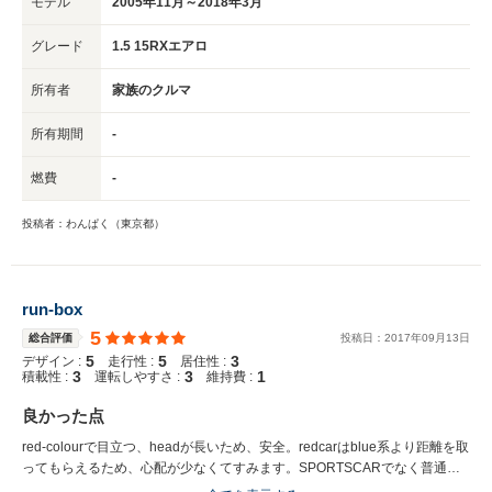
モデル
2005年11月～2018年3月
グレード
1.5 15RXエアロ
所有者
家族のクルマ
所有期間
-
燃費
-
投稿者：わんぱく（東京都）
run-box
5
総合評価
投稿日：
2017
年
09
月
13
日
5
5
3
デザイン :
走行性 :
居住性 :
3
3
1
積載性 :
運転しやすさ :
維持費 :
良かった点
red-colourで目立つ、headが長いため、安全。redcarはblue系より距離を取
ってもらえるため、心配が少なくてすみます。SPORTSCARでなく普通車
ですが見た目はSPORTSCARです。