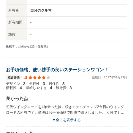
所有者
自分のクルマ
所有期間
-
燃費
-
投稿者：tttkkkyyy123（愛知県）
お手頃価格、使い勝手の良いステーションワゴン！
4
総合評価
投稿日：
2017
年
09
月
13
日
3
3
3
デザイン :
走行性 :
居住性 :
4
4
3
積載性 :
運転しやすさ :
維持費 :
良かった点
初代ウイングロードを4年乗った後に続きモデルチェンジ2台目のウイング
ロードの所有です。値段はお手頃価格で即決で購入しました。 女性でも運
転のしやすさ、トランクのスペースが広く、使い勝手が気に入ってます。子
▼全てを表示する
供の荷物が多いときも安心して使えます。12年乗っていますが大きな故
障、トラブルもなく調子が良い車です。過去は3～4年で買い換えていまし