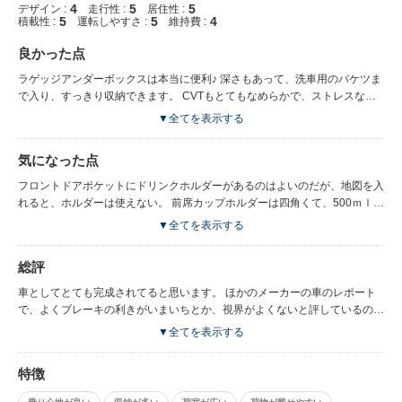
4
5
5
デザイン :
走行性 :
居住性 :
5
5
4
積載性 :
運転しやすさ :
維持費 :
良かった点
ラゲッジアンダーボックスは本当に便利♪ 深さもあって、洗車用のバケツま
で入り、すっきり収納できます。 CVTもとてもなめらかで、ストレスなく
加速できます。 視界もよく、ブレーキもよくきくので、車としての基本性
▼全てを表示する
能はしっかりしてると思います。 エンジンもおそろしく静かで、乗る人が
みなびっくりされます。
気になった点
フロントドアポケットにドリンクホルダーがあるのはよいのだが、地図を入
れると、ホルダーは使えない。 前席カップホルダーは四角くて、500ｍｌの
パックジュースが置けるのはよいのだが、ペットボトルを置くと安定が悪
▼全てを表示する
い。 ホルダーの底を二段にして、どっちにも対応できるといいのに。 あと
ドアミラーが横に張り出しすぎてるような気が…細い道ですれ違う時、ひや
総評
ひやします。
車としてとても完成されてると思います。 ほかのメーカーの車のレポート
で、よくブレーキの利きがいまいちとか、視界がよくないと評しているのに
いい車といっているのが理解に苦しみます。 車は人の命を運んだり、走る
▼全てを表示する
凶器にもなります。 車を選ぶ際、エクステリアの良さやインテリアの質感
も重要だとは思うが やはり、走る、止まる、視界の良さといった基本的な
特徴
ものが一番重要だと思う。 その点、ウイングロードは十分満たしてると思
う。 ウイングロードにしてよかったと思えるし、今のところこれといった