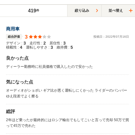
419
絞り込み
並べ替え
件
商用車
3
総合評価
投稿日：
2022
年
07
月
16
日
3
2
3
デザイン :
走行性 :
居住性 :
4
3
5
積載性 :
運転しやすさ :
維持費 :
良かった点
ディーラー勤務時に社員価格で購入したので安かった
気になった点
オーディオがショボい ギア比が悪く運転しにくかった ライダーのバンパー
ゆえ段差でよく擦る
総評
2年ほど乗ったが最終的にはロシア輸出でもしてこいと言って売却 50万で買
って45万で売れた