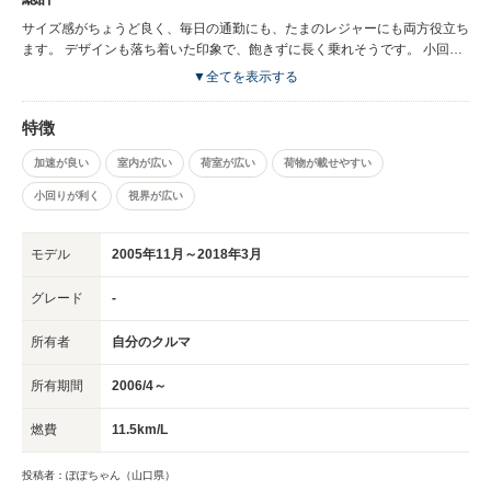
置しています。
サイズ感がちょうど良く、毎日の通勤にも、たまのレジャーにも両方役立ち
ます。 デザインも落ち着いた印象で、飽きずに長く乗れそうです。 小回り
も利き、運転もしやすいです。 本当に買って良かったと思っています。
▼全てを表示する
特徴
加速が良い
室内が広い
荷室が広い
荷物が載せやすい
小回りが利く
視界が広い
モデル
2005年11月～2018年3月
グレード
-
所有者
自分のクルマ
所有期間
2006/4～
燃費
11.5km/L
投稿者：ぽぽちゃん（山口県）