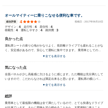
オールマイティーに乗りこなせる便利な車です。
4
総合評価
投稿日：
2017
年
09
月
10
日
4
4
4
デザイン :
走行性 :
居住性 :
4
4
3
積載性 :
運転しやすさ :
維持費 :
良かった点
運転席シートの座り心地がかなりよく、長距離ドライブでも疲れることがな
く、安定感があるので、安心して運転に集中できます。 乗用車としての機
能も全て揃っていて、さらに荷物も沢山積める事が出来るので、家族でのド
▼全てを表示する
ライブなどに最適です。 後部座席はフルフラットになるので、疲れた時な
どにゆっくり休める広さになります。 ドアを閉めた時の音にかなり重量感
気になった点
があり、しっかりした車体だと感じています。 後部座席も倒すと、大人の
自転車なら横に倒した状態でなら積むことが出来ています。 加速もよく、
全面パネルが少し高級感に欠けるように感じます。ただ機能は充分満たして
さらに安定感があるので、高速道路での走りにも向いている車になります。
いますので、こだわらなければ満足出来ると思います。 運転席の横にバッ
横揺れにも強く、強風でも安心して走らせることが出来ています。
グなどを置くスペースがなく、ゴミ箱等も置くことが出来ないので、多少の
▼全てを表示する
不便を感じることもあります。 後部座席にエアコンが無いので、車全体が
快適な温度になるまでに、5分位はかかってしまいます。
総評
乗用車として最低限の機能は全て満たしているので、とても快適なドライブ
が出来ています。さらに荷物も沢山積めることから、大変便利に使うことが