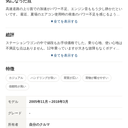
気になった点
たが、ウイングロードはとても気にいっていて、この車以上に乗りたい車が
見つからず愛着もあるので、なかなか手放せません。
高速道路の上り面での加速がパワー不足、エンジン音ももう少し静かだとい
いです。 最近、夏場のエアコン使用時の発進のパワー不足を感じるように
なりました。
▼全てを表示する
総評
ステーションワゴンの中で値段もお手頃価格でした。乗り心地、使い心地は
不満足な点はありません。12年乗っていますが大きな故障もなくボディも
いまだにピカピカです。塗装の剥がれもなくきれいな状態を保っています。
▼全てを表示する
ボディのスタイル、使い勝手ともに申し分ないです。周りからも12年乗っ
ている車には見えないとよく言われます。ボディコートを新車購入時にした
特徴
甲斐がありました。とても気に入ってる車なので新しいモデルが出たら迷わ
ず購入したいです。
カジュアル
ハンドリングが良い
荷室が広い
荷物が載せやすい
信頼性が高い
モデル
2005年11月～2018年3月
グレード
-
所有者
自分のクルマ