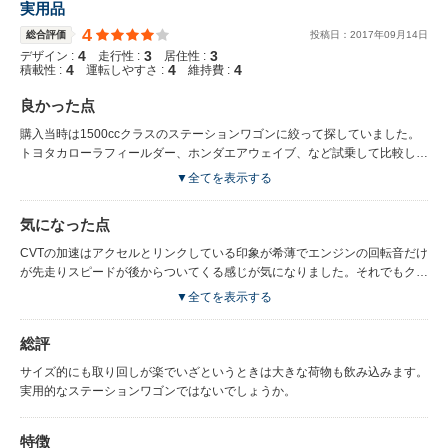
実用品
4
総合評価
投稿日：
2017
年
09
月
14
日
4
3
3
デザイン :
走行性 :
居住性 :
4
4
4
積載性 :
運転しやすさ :
維持費 :
良かった点
購入当時は1500ccクラスのステーションワゴンに絞って探していました。
トヨタカローラフィールダー、ホンダエアウェイブ、など試乗して比較して
いました。ウイングロードが優れていた点は、助手席横にスイッチレバーが
▼全てを表示する
あり、これを引くとセカンドシートが倒れてフラットに荷室になります。こ
れはステーションワゴンを使う身からすると大変便利な装備でライバルには
気になった点
無い機能でした。シートがこのクラス初の撥水加工が施されていて、アウト
ドアで濡れた荷物を気兼ねなく載せることができました。またバックドアは
CVTの加速はアクセルとリンクしている印象が希薄でエンジンの回転音だけ
開けると簡易ベンチになり、キャンプや浜辺で星空を見るのに役立ちまし
が先走りスピードが後からついてくる感じが気になりました。それでもクラ
た。その他オプションのキセノンランプはAFS付きでコーナーを照らしてく
ス相応の走りです。
▼全てを表示する
れます。1,500 CCエンジン+ CVTは非力な印象はなく市街地や高速道路で
も十分なパフォーマンスを発揮してくれます。燃費は市街地でも10キロを
総評
割ることがなくお財布に優しい車でした。
サイズ的にも取り回しが楽でいざというときは大きな荷物も飲み込みます。
実用的なステーションワゴンではないでしょうか。
特徴