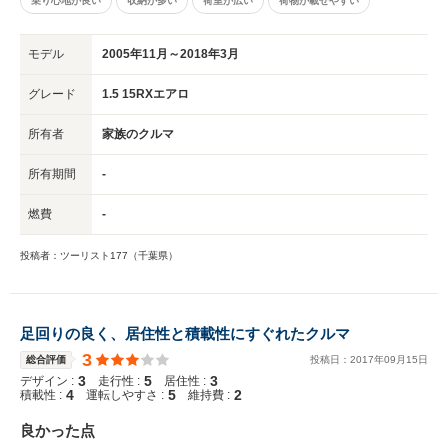
乗り心地が良い
収納が多い
荷室が広い
荷物が載せやすい
不満はありません。
モデル
2005年11月～2018年3月
グレード
1.5 15RXエアロ
所有者
家族のクルマ
所有期間
-
燃費
-
投稿者：ツーリスト177（千葉県）
足回りの良く、居住性と積載性にすぐれたクルマ
3
総合評価
投稿日：
2017
年
09
月
15
日
3
5
3
デザイン :
走行性 :
居住性 :
4
5
2
積載性 :
運転しやすさ :
維持費 :
良かった点