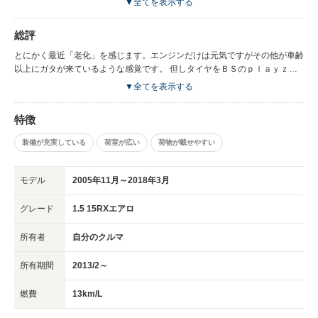
▼全てを表示する
しれません。 以前レポートした電装系トラブル等は一通り出尽くしたのか
ここのところ問題なしです。 やはりバンのように走りの質感が低く感じる
総評
のは仕方ないですね。
とにかく最近「老化」を感じます。エンジンだけは元気ですがその他が車齢
以上にガタが来ているような感覚です。 但しタイヤをＢＳのｐｌａｙｚに
替えたらロードノイズが減り、ハンドリングがかなり良くなりました。これ
▼全てを表示する
は「老化防止」に効果有り。 長時間運転の疲労軽減にも一役買ってます。
タイヤで車って変わるんですね。 この車は、人や荷物を運ぶ「道具」とし
特徴
てみたときに トータル的に見て何年も便利に飽きずに不満もあまり出ず付
き合える車だと思いました。 (これは直感で「ビビッ」と来ました)。私的に
装備が充実している
荷室が広い
荷物が載せやすい
はお勧めです。 車を道具として割り切って使う方には、若者からお年寄り
まで全世代にお勧めできる車だと思います。
モデル
2005年11月～2018年3月
グレード
1.5 15RXエアロ
所有者
自分のクルマ
所有期間
2013/2～
燃費
13km/L