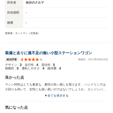
所有者
自分のクルマ
所有期間
-
燃費
-
投稿者：ネットマン（北海道）
装備と走りに過不足の無い小型ステーションワゴン
4
総合評価
投稿日：
2017
年
09
月
15
日
3
4
5
デザイン :
走行性 :
居住性 :
5
4
4
積載性 :
運転しやすさ :
維持費 :
良かった点
マシン特性はとても素直な、素性の良い感じを受けます。 ハンドリングは
小回りも利いて、女性にも扱い易いのではないでしょうか。 エンジンパワ
ーが十分にあって、長時間の運転でも疲労感があまりありません。 市街地
▼全てを表示する
での利用でも、長距離の旅行でも、使用するシーンに関わらず、きっと満足
な走りを堪能できるはずです。 兎に角、荷物をたくさん積めるので便利で
気になった点
す。 車体サイズの割りに、搭載できる荷物の量が多く、また後部座席も比