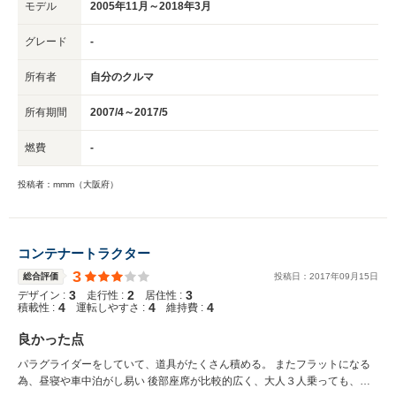
モデル
2005年11月～2018年3月
グレード
-
所有者
自分のクルマ
所有期間
2007/4～2017/5
燃費
-
投稿者：mmm（大阪府）
コンテナートラクター
3
総合評価
投稿日：
2017
年
09
月
15
日
3
2
3
デザイン :
走行性 :
居住性 :
4
4
4
積載性 :
運転しやすさ :
維持費 :
良かった点
パラグライダーをしていて、道具がたくさん積める。 またフラットになる
為、昼寝や車中泊がし易い 後部座席が比較的広く、大人３人乗っても、さ