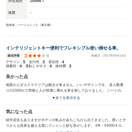
所有期間
2009/6～
燃費
-
投稿者：バージョンＪＣ（東京都）
インテリジェントキー便利でフレキシブル使い倒せる車。
3
総合評価
投稿日：
2017
年
09
月
14
日
5
3
4
デザイン :
走行性 :
居住性 :
4
4
3
積載性 :
運転しやすさ :
維持費 :
良かった点
相変わらずエクステリアは飽きが来ません。いいデザインです。 多人数乗
りの1500ccで荷物と人が快適に乗れる車を探しておりました。 シートの質
や乗り心地はワンクラス上のセダンなどには到底かないませんが、このクラ
▼全てを表示する
スでは少しいいくらいです。 インテリジェントキーはやはり便利
気になった点
経年劣化もありますがボディの軋みがあちこちから出てきました。寒いとサ
スからも段差を越える度にグシャッと妙な音がします。 4年・54000キロ走
行にしてはヘタリが早過ぎるような気がします。 ボディ剛性が低いのかも