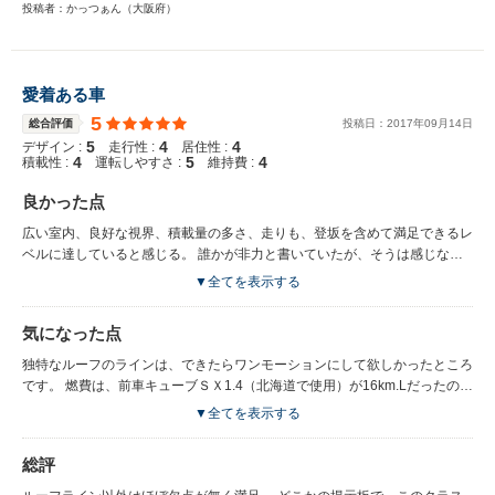
投稿者：かっつぁん（大阪府）
愛着ある車
5
総合評価
投稿日：
2017
年
09
月
14
日
5
4
4
デザイン :
走行性 :
居住性 :
4
5
4
積載性 :
運転しやすさ :
維持費 :
良かった点
広い室内、良好な視界、積載量の多さ、走りも、登坂を含めて満足できるレ
ベルに達していると感じる。 誰かが非力と書いていたが、そうは感じない
です。 なによりも、塗装色キングフィッシャーブルーが大のお気に入りで
▼全てを表示する
す。 また、人によってはポッテリとかズングリとか評価されている外観も
車格以上に大きく見え、大変満足しています。 ラゲッジも広いからたくさ
気になった点
ん積めるとこもいいです。
独特なルーフのラインは、できたらワンモーションにして欲しかったところ
です。 燃費は、前車キューブＳＸ1.4（北海道で使用）が16km.Lだったのに
対し 今は街乗り（埼玉県）中心だが9km.L程度と半分近くになってしまっ
▼全てを表示する
た。 ただ、これが当たり前で、北海道時代が異常に走り過ぎ？（燃費良過
ぎ）
総評