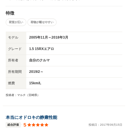
特徴
荷室が広い
荷物が載せやすい
モデル
2005年11月～2018年3月
グレード
1.5 15RXエアロ
所有者
自分のクルマ
所有期間
2019/2～
燃費
15km/L
投稿者：マルチ（宮崎県）
本当にオドロキの静粛性能
5
総合評価
投稿日：
2017
年
09
月
15
日