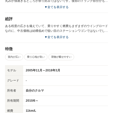
丸みが強過ぎるところが余り好みではないです。後部のトランク部分がもう
少し角ばっていればカッコ良かったと思います。 後部座席にドリンクホル
▼全てを表示する
ダーがなく飲み物などを置けないのは不便です。 せめてペットボトルを置
く場所があれば便利だと思います。 また、フロント部分に物を置くスペー
総評
スがないところも使い勝手が悪いです。携帯とかを置ける場所があれば良か
ったと思います。
ある程度の広さを備えていて、乗りやすく燃費もまずまずのウイングロード
なのに、中古価格は結構低めで狙い目のステーションワゴンではないでしょ
うか？あまりデザインは良いとは思えないですが、そこ以外は満足できる車
▼全てを表示する
です
特徴
室内が広い
乗り心地が良い
荷物が載せやすい
モデル
2005年11月～2018年3月
グレード
-
所有者
自分のクルマ
所有期間
2010/6～
燃費
11km/L