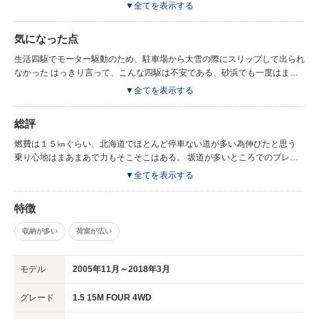
ほど窮屈さを感じさせない。 後がプライバシーガラスで暗く、ほとんど見
▼全てを表示する
えない点が防犯上も、プライバシー上もすばらしい また日光もよく遮るた
め、夏の強い日差しにも無敵である。
気になった点
生活四駆でモーター駆動のため、駐車場から大雪の際にスリップして出られ
なかった はっきり言って、こんな四駆は不安である、砂浜でも一度はまっ
たことがある。 車体がなぜか重い気がする、動作が機敏ではない。 営業車
▼全てを表示する
がベースの為、よく仕事で使っている車と勘違いされる。
総評
燃費は１５㎞ぐらい、北海道でほとんど停車ない道が多い為伸びたと思う
乗り心地はまあまあで力もそこそこはある。 坂道が多いところでのブレー
キングは、ドラムブレーキ採用の為、効き始めはいいが その後連続になる
▼全てを表示する
と機器が甘く少し不安を覚える。 バイクを固定できるフックが常設されて
おり、固定できる。 現在のところ、２年間乗っての故障はなく、この点は
特徴
高く評価できるが、４wdランプが点灯 したままになったことがあり、伝送
系が弱い日産は事実かもしれない。
収納が多い
荷室が広い
モデル
2005年11月～2018年3月
グレード
1.5 15M FOUR 4WD