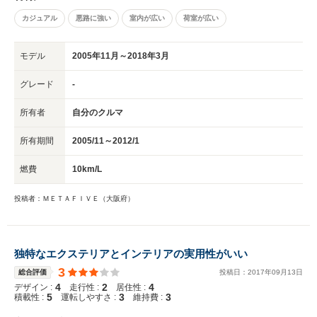
カジュアル
悪路に強い
室内が広い
荷室が広い
モデル
2005年11月～2018年3月
グレード
-
所有者
自分のクルマ
所有期間
2005/11～2012/1
燃費
10km/L
投稿者：ＭＥＴＡＦＩＶＥ（大阪府）
独特なエクステリアとインテリアの実用性がいい
3
総合評価
投稿日：
2017
年
09
月
13
日
4
2
4
デザイン :
走行性 :
居住性 :
5
3
3
積載性 :
運転しやすさ :
維持費 :