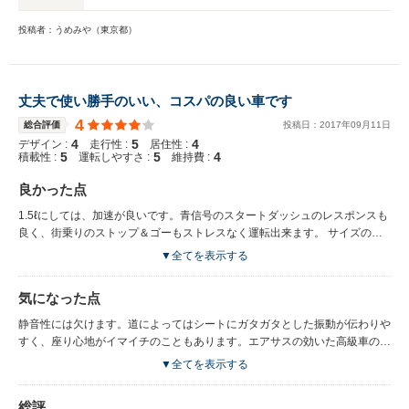
投稿者：うめみや（東京都）
丈夫で使い勝手のいい、コスパの良い車です
4
総合評価
投稿日：
2017
年
09
月
11
日
4
5
4
デザイン :
走行性 :
居住性 :
5
5
4
積載性 :
運転しやすさ :
維持費 :
良かった点
1.5ℓにしては、加速が良いです。青信号のスタートダッシュのレスポンスも
良く、街乗りのストップ＆ゴーもストレスなく運転出来ます。 サイズの割
に計量なので、走りも軽快です。 CVTであることを実感でき、さすが「走
▼全てを表示する
りの日産」と実感しています。 シートアレンジが気に入っています。リア
シートを倒せば、ハッチスペースと併せ、相当量の荷物が載せられます。
気になった点
また助手席シートが手前に倒れるので、スキー板等の長い荷物も楽勝で入り
ます。 ハッチはベンチ状になり、コップ置きもあるので、アウトドア時の
静音性には欠けます。道によってはシートにガタガタとした振動が伝わりや
休憩にも重宝しています。 ハッチ等、荷物置きスペースは耐水加工になっ
すく、座り心地がイマイチのこともあります。エアサスの効いた高級車の乗
ているので、濡れたり汚れたりしても簡単に拭けて、綺麗に保てることも嬉
り心地には届きません。 後付けでドライブレコーダーを付けましたが、ダ
▼全てを表示する
しいです。 現在車齢11年、走行距離8万程度ですが、特に故障もなく快適に
ッシュボードの前に盛り上がりがあるので、そのままでは車内が映り込み、
乗っています。
付けることが出来ませんでした。 結局スマホホルダーを付け、その上に設
総評