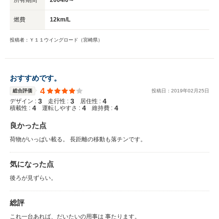
燃費
12km/L
投稿者：Ｙ１１ウイングロード（宮崎県）
おすすめです。
4
総合評価
投稿日：
2019
年
02
月
25
日
3
3
4
デザイン :
走行性 :
居住性 :
4
4
4
積載性 :
運転しやすさ :
維持費 :
良かった点
荷物がいっぱい載る。 長距離の移動も落チンです。
気になった点
後ろが見ずらい。
総評
これ一台あれば、だいたいの用事は 事たります。