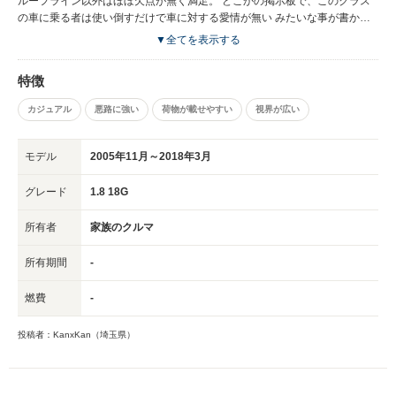
ルーフライン以外はほぼ欠点が無く満足。 どこかの掲示板で、このクラス
の車に乗る者は使い倒すだけで車に対する愛情が無い みたいな事が書かれ
ていたが、とんでもない！十分愛せる車である！！ もうすぐ50歳のおじさ
▼全てを表示する
んにも使い易く、長く乗り続けたいと思わせる魅力を持つ。 もう一つ、決
してつまらない車ではないですよ。 法定速度の範囲内で、安全に、かつワ
特徴
クワクする運転が充分に楽しめる車だと思います。
カジュアル
悪路に強い
荷物が載せやすい
視界が広い
モデル
2005年11月～2018年3月
グレード
1.8 18G
所有者
家族のクルマ
所有期間
-
燃費
-
投稿者：KanxKan（埼玉県）