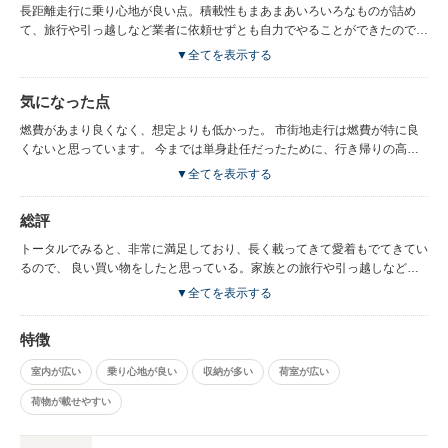
長距離走行に乗り心地が良い点。積載性もまあまあいろいろなものが詰め
て、旅行や引っ越しなど業者に依頼せずとも自力でやることができたので、
非常に良いと思っております。 足回りがしっかりしている。タイヤが丈夫
▼全てを表示する
で変える頻度が低くて経済的だと思っています。 高速や長距離走行には非
常に安心して乗ることができました。
気になった点
燃費があまり良くなく、想定よりも低かった。 市街地走行は燃費が特に良
くないと思っています。 今までは単身赴任だったために、行き帰りの高速
で燃費がよかったが、 利用シーンが変わったので、15km/lでていたのが、
▼全てを表示する
10km/lとなりかなり低くなってしまったと感じています。 そこが買う前に
は想定できなかったので、自分の中ではかなり減点ポイントとなると思いま
総評
す。。特に昨今はガソリン代も高いので、これであれば他の候補に上がって
いた車種を選択していた可能性もあったので、購入前に知りたかった点と考
トータルでみると、非常に満足しており、長く載ってきて愛着もでてきてい
えています。
るので、 良い買い物をしたと思っている。家族との旅行や引っ越しなどホ
ウボウ出歩いて、たくさんの思い出があり、とても良い車だったと思ってお
▼全てを表示する
ります。
特徴
室内が広い
乗り心地が良い
収納が多い
荷室が広い
荷物が載せやすい