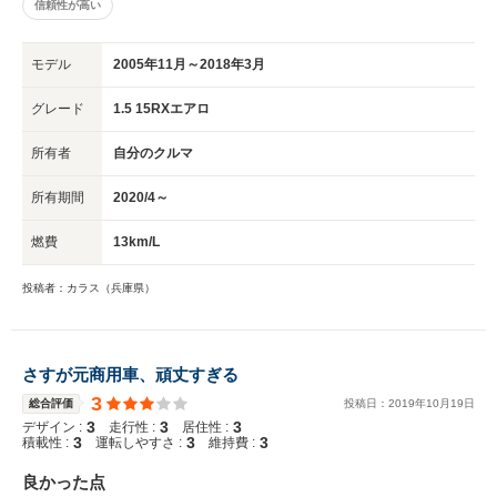
信頼性が高い
モデル
2005年11月～2018年3月
グレード
1.5 15RXエアロ
所有者
自分のクルマ
所有期間
2020/4～
燃費
13km/L
投稿者：カラス（兵庫県）
さすが元商用車、頑丈すぎる
3
総合評価
投稿日：
2019
年
10
月
19
日
3
3
3
デザイン :
走行性 :
居住性 :
3
3
3
積載性 :
運転しやすさ :
維持費 :
良かった点