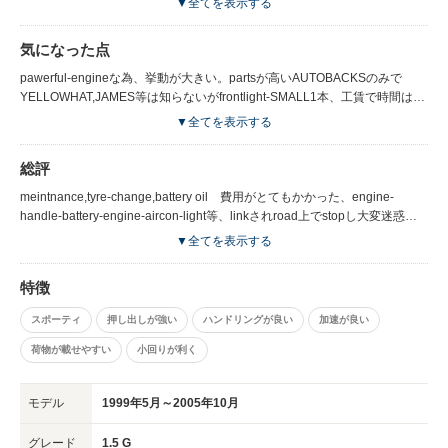
▼全てを表示する
気になった点
pawerful-engineな為、挙動が大きい。partsが高いAUTOBACKSのみで
YELLOWHAT,JAMES等は知らないがfrontlight-SMALL1本、工賃で時間はか
からず2500円、かかった。DOORFULLで90近く開きます。これは注意で
▼全てを表示する
す。
総評
meintnance,tyre-change,battery oil 費用がとてもかかった、engine-
handle-battery-engine-aircon-light等、linkされroad上でstopし大変迷惑し
た。NISSANはparts,dealer費が高い為.TOYOTA者が安いしいと思う。
▼全てを表示する
NISSAN dealerでheadlight、１つ交換2500円もした、AUTOBACKS,こちら
old-modelを使っているが故障が多い。frontｔdoorはsportscar並にopenし
特徴
駐車時は注意、90’近く開きます、一度openすると一気に行くため気をつけ
て下さい。
スポーティ
押し出しが強い
ハンドリングが良い
加速が良い
荷物が載せやすい
小回りが利く
モデル
1999年5月～2005年10月
グレード
1.5 G