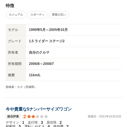
特徴
カジュアル
スポーティ
荷室が広い
モデル
1999年5月～2005年10月
グレード
1.5 ライダー ステージ2
所有者
自分のクルマ
所有期間
2006/8～2008/7
燃費
11km/L
投稿者：カズ（茨城県）
今や貴重な5ナンバーサイズワゴン
2
総合評価
投稿日：
2021
年
10
月
23
日
1
3
2
デザイン :
走行性 :
居住性 :
5
4
3
積載性 :
運転しやすさ :
維持費 :