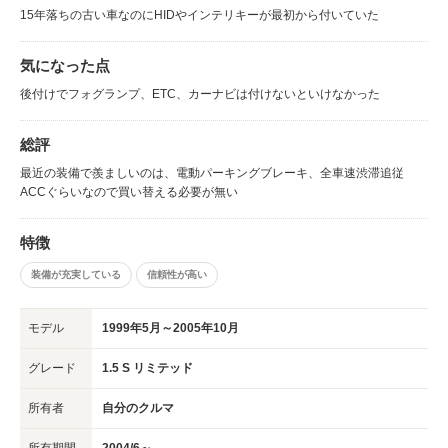
15年落ちの古い車なのにHIDやインテリキーが最初から付いていた
気になった点
後付けでフォグランプ、ETC、カーナビは付けないといけなかった
総評
最近の装備で羨ましいのは、電動パーキングブレーキ、全車速渋滞追従
ACCぐらいなので買い替える必要が無い
特徴
装備が充実している
信頼性が高い
モデル
1999年5月～2005年10月
グレード
1.5 S リミテッド
所有者
自分のクルマ
所有期間
2004/6～