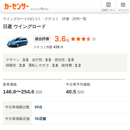
比較リスト
メニュー
ウイングロードの口コミ・クチコミ・評価・評判一覧
日産 ウイングロード
3.6
総合評価
点
419
クチコミ件数
件
3.5
3.5
3.5
デザイン :
走行性 :
居住性 :
3.9
3.6
3.3
積載性 :
運転しやすさ :
維持費 :
新車価格
中古車平均価格
146.8〜254.6
40.5
万円
万円
中古車掲載台数
60台
中古車掲載店舗
56店舗