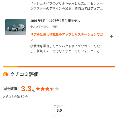
メッシュタイプのグリルを採用したほか、センター
クラスターのデザインを変更。装備面ではデュアル
SRSエアバッグやABS、抗菌ステアリングなどの“イ
ンナーグリーン”化、UVカット断熱グリーンガラス
1996年5月～1997年4月生産モデル
などが一部のグレードを除き標準化された。
-
中古車平均価格：
万円
（1997.5）
リアを延長し積載量をアップしたステーションワゴ
ン
積載性を重視したコンパクトサイズワゴン。ただ
し、新規モデルではなくサニーカリフォルニアとAD
ワゴンを統合してウイングロードとなった。基本的
なコンポーネンツはそのままだが、外観はヘッドラ
イトやフロントグリルのデザインを変更したほか、
リアセクションを100mm延長して積載力を向上させ
クチコミ評価
ている。エンジンは1.5Lと1.8Lのともに直4、2Lの
ディーゼルの3種類。FFのほかビスカスカップリン
グ式フルタイム4WDも用意され、1.8Lには電子制御
3.3
総合評価
点
システム採用の“アテーサ”タイプを搭載。ミッショ
ンは5MTと4AT。運転席SRSエアバッグは全車に標
26
クチコミ件数
件
準装備される。（1996.5）
デザイン
3.0