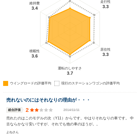
走行性
維持費
3.3
3.4
居住性
積載性
3.3
3.6
運転のしやすさ
3.7
ウイングロードの評価平均
現行のステーションワゴンの評価平均
売れないのにはそれなりの理由が・・・
2
総合評価
2014/11/11
売れたのはこのモデルの次（Y11）からです。やはりそれなりの車です。 中
古ならかなり安いですが、それでも他の車のほうが。。
よねさん