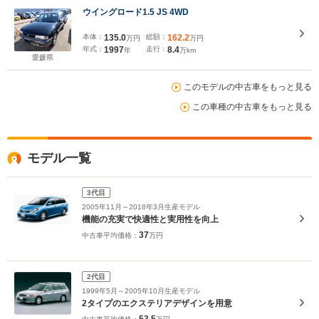
ウイングロード1.5 JS 4WD
本体：
135.0
総額：
162.2
万円
万円
年式：
1997
走行：
8.4
年
万km
愛媛県
このモデルの中古車をもっと見る
この車種の中古車をもっと見る
モデル一覧
3代目
2005年11月～2018年3月生産モデル
機能の充実で快適性と実用性を向上
37
中古車平均価格：
万円
2代目
1999年5月～2005年10月生産モデル
2タイプのエクステリアデザインを用意
53.5