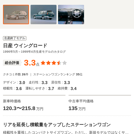
生産終了モデル
日産 ウイングロード
1996年5月～1999年4月生産モデルのカタログ
3.3
総合評価
点
クチコミ件数
26
件 ｜ ステーションワゴンランキング
35
位
3.0
3.3
3.3
デザイン :
走行性 :
居住性 :
3.6
3.7
3.4
積載性 :
運転しやすさ :
維持費 :
新車時価格
中古車平均価格
120.3〜215.8
135
万円
万円
リアを延長し積載量をアップしたステーションワゴン
積載性を重視したコンパクトサイズワゴン。ただし、新規モデルではなくサニーカリフォルニアとADワゴンを統合してウイングロードとなった。基本的なコンポーネンツはそのままだが、外観はヘッドライトやフロントグリルのデザインを変更したほか、リアセクションを100mm延長して積載力を向上させている。エンジンは1.5Lと1.8Lのともに直4、2Lのディーゼルの3種類。FFのほかビスカスカップリング式フルタイム4WDも用意され、1.8Lには電子制御システム採用の“アテーサ”タイプを搭載。ミッションは5MTと4AT。運転席SRSエアバッグは全車に標準装備される。（1996.5）