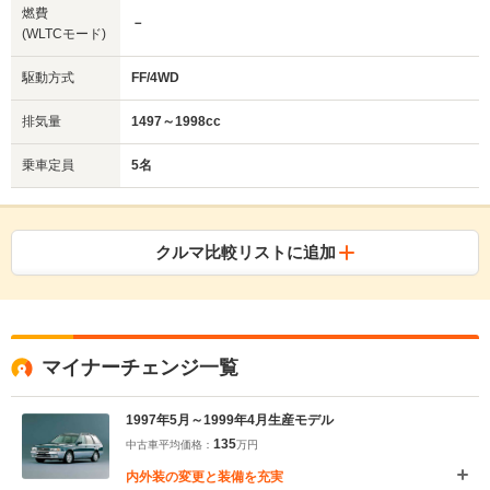
燃費
－
(WLTCモード)
駆動方式
FF/4WD
排気量
1497～1998cc
乗車定員
5名
クルマ比較リストに追加
マイナーチェンジ一覧
1997年5月～1999年4月生産モデル
135
中古車平均価格：
万円
内外装の変更と装備を充実