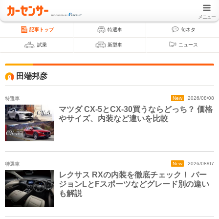
メニュー
記事トップ
特選車
旬ネタ
試乗
新型車
ニュース
田端邦彦
特選車
New
2026/08/08
マツダ CX-5とCX-30買うならどっち？ 価格
やサイズ、内装など違いを比較
特選車
New
2026/08/07
レクサス RXの内装を徹底チェック！ バー
ジョンLとFスポーツなどグレード別の違い
も解説