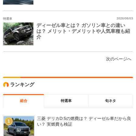
特選車
2026/06/03
ディーゼル車とは？ ガソリン車との違い
は？ メリット・デメリットや人気車種も紹
介
次のページへ
ランキング
総合
特選車
旬ネタ
三菱 デリカD:5の燃費は？ ディーゼル車だから良
1
い？ 実燃費も検証