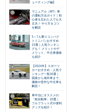
ューティング編】
マニュアル（MT）車
7
の運転方法ガイド｜初
心者＆忘れた人でも大
丈夫！ やり方＆コツ
を解説
5～7人乗りコンパク
8
トミニバンおすすめ
15選｜人気ランキン
グも！ メリットやデ
メリット、中古車価格
も紹介
【2024年】スポーツ
9
カーおすすめ・人気ラ
ンキング一覧30選｜
国産から海外車まで、
価格や意外な中古車を
解説！
車中泊にオススメの
10
「軽自動車」20選｜
フルフラット式や便利
グッズを紹介！