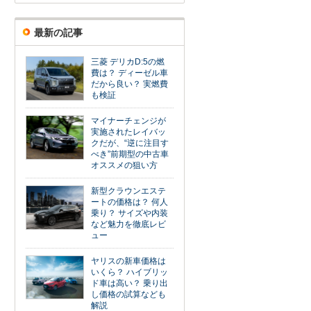
最新の記事
三菱 デリカD:5の燃
費は？ ディーゼル車
だから良い？ 実燃費
も検証
マイナーチェンジが
実施されたレイバッ
クだが、“逆に注目す
べき”前期型の中古車
オススメの狙い方
新型クラウンエステ
ートの価格は？ 何人
乗り？ サイズや内装
など魅力を徹底レビ
ュー
ヤリスの新車価格は
いくら？ ハイブリッ
ド車は高い？ 乗り出
し価格の試算なども
解説