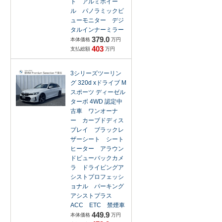
ト アルミホイー
ル パノラミックビ
ューモニター デジ
タルインナーミラー
379.0
本体価格
万円
403
支払総額
万円
3シリーズツーリン
グ 320d xドライブ M
スポーツ ディーゼル
ターボ 4WD 認定中
古車 ワンオーナ
ー カーブドディス
プレイ ブラックレ
ザーシート シート
ヒーター アラウン
ドビューバックカメ
ラ ドライビングア
シストプロフェッシ
ョナル パーキング
アシストプラス
ACC ETC 禁煙車
449.9
本体価格
万円