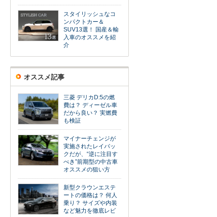
スタイリッシュなコ
ンパクトカー＆
SUV13選！ 国産＆輸
入車のオススメを紹
介
オススメ記事
三菱 デリカD:5の燃
費は？ ディーゼル車
だから良い？ 実燃費
も検証
マイナーチェンジが
実施されたレイバッ
クだが、“逆に注目す
べき”前期型の中古車
オススメの狙い方
新型クラウンエステ
ートの価格は？ 何人
乗り？ サイズや内装
など魅力を徹底レビ