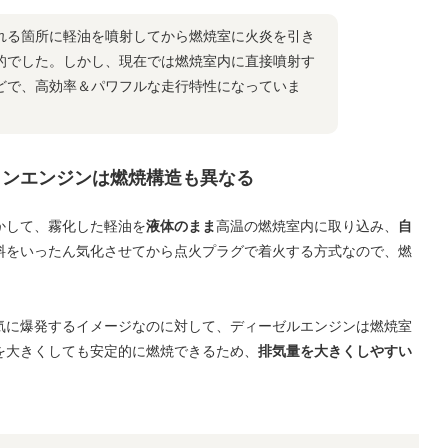
れる箇所に軽油を噴射してから燃焼室に火炎を引き
的でした。しかし、現在では燃焼室内に直接噴射す
どで、高効率＆パワフルな走行特性になっていま
リンエンジンは燃焼構造も異なる
かして、霧化した軽油を
液体のまま
高温の燃焼室内に取り込み、
自
料をいったん気化させてから点火プラグで着火する方式なので、燃
気に爆発するイメージなのに対して、ディーゼルエンジンは燃焼室
を大きくしても安定的に燃焼できるため、
排気量を大きくしやすい