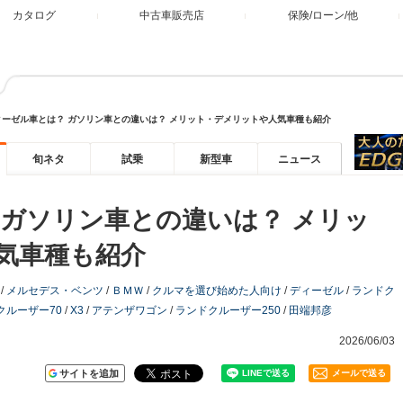
カタログ
中古車販売店
保険/ローン/他
ィーゼル車とは？ ガソリン車との違いは？ メリット・デメリットや人気車種も紹介
旬ネタ
試乗
新型車
ニュース
 ガソリン車との違いは？ メリッ
気車種も紹介
/
メルセデス・ベンツ
/
ＢＭＷ
/
クルマを選び始めた人向け
/
ディーゼル
/
ランドク
クルーザー70
/
X3
/
アテンザワゴン
/
ランドクルーザー250
/
田端邦彦
2026/06/03
サイトを追加
メールで送る