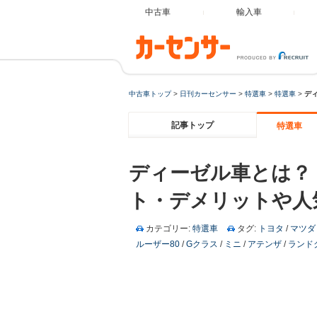
中古車
輸入車
中古車トップ
>
日刊カーセンサー
>
特選車
>
特選車
>
デ
記事トップ
特選車
ディーゼル車とは？
ト・デメリットや人
カテゴリー:
特選車
タグ:
トヨタ
/
マツダ
ルーザー80
/
Gクラス
/
ミニ
/
アテンザ
/
ランド