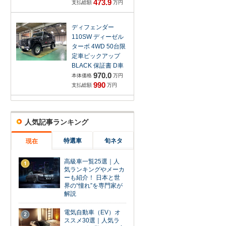
473.9
支払総額
万円
ディフェンダー
110SW ディーゼル
ターボ 4WD 50台限
定車ピックアップ
BLACK 保証書 D車
970.0
本体価格
万円
990
支払総額
万円
人気記事ランキング
特選車
旬ネタ
現在
高級車一覧25選｜人
1
気ランキングやメーカ
ーも紹介！ 日本と世
界の“憧れ”を専門家が
解説
電気自動車（EV）オ
2
ススメ30選｜人気ラ