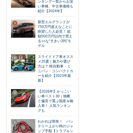
ンキング一覧からお安
い車種、中古車価格も
紹介【2024年】
新型エルグランドが
3
750万円超えなことに
絶望した人必見！ 総
額500万円以内で買え
る○○な“大きい3列”モ
デル
スライドドア車オスス
4
メ25選｜魅力や選び
方は？ 軽自動車・ミ
ニバン・コンパクトカ
ーを紹介【2023年最
新】
【2026年】かっこい
5
い車ベスト30｜独断
と偏見で選ぶ国産＆輸
入車！ 人気ランキン
グも
わかれば簡単！ バッ
6
テリー上がり時のジャ
ンプ手順【トラブルシ