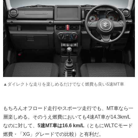
▲ダイレクトな走りを楽しめるだけでなく燃費も良い5速MT車
もちろんオフロード走行やスポーツ走行でも、MT車なら一
層楽しめる。そのうえ燃費においても4速AT車が14.3km/L
なのに対して、
5速MT車は16.6 km/L
（ともにWLTCモード
燃費・「XG」グレードでの比較）と有利だ。