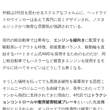
外観は2代目を思わせるスクエアなフォルムに。ヘッドライ
トやウインカーはあえて真円に近くデザインされ、ノスタ
ルジックかつ無骨な雰囲気が強調されている。
現代の軽自動車では希有な、
エンジンを縦向き
に配置する
駆動系レイアウトも特徴。前後重量バランス、駆動輪を直
結するパートタイム式4WDを採用するためのものだが、同
じ軽自動車でもハスラーなど横置きエンジンを採用するモ
デルに比べてキャビンはどうしても狭くなる。
そうした犠牲を払ってでも悪路走破性を最重視する思想こ
そジムニーのジムニーたる由縁であり、長年にわたってフ
ァンから熱烈に支持されてきた理由だ。4代目では
トラクシ
ョンコントロールや衝突被害軽減ブレーキ
といった先進機
能がとり入れられ、オンロードでの快適性は確実に向上し