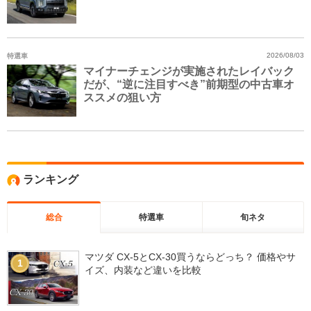
特選車
2026/08/03
マイナーチェンジが実施されたレイバック
だが、“逆に注目すべき”前期型の中古車オ
ススメの狙い方
ランキング
総合
特選車
旬ネタ
マツダ CX-5とCX-30買うならどっち？ 価格やサ
1
イズ、内装など違いを比較