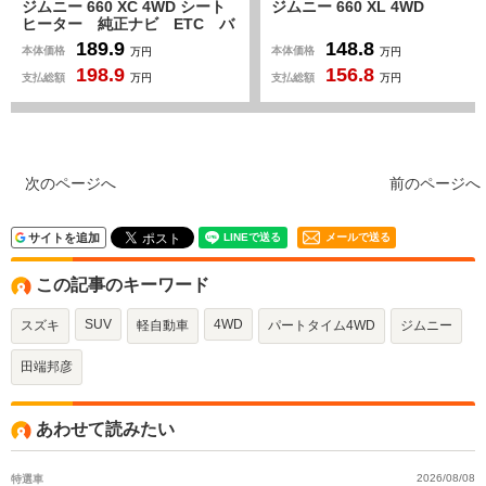
D シート
ジムニー 660 XL 4WD
ジムニー 660 XC 4
TC バ
ビ/フルセグテレ
ディオ
ビ/Bluetooth/CD/DV
148.8
195.0
本体価格
本体価格
万円
万円
D クル
クルーズコントロール
156.8
198.8
ルディセ
ングスイッチ/衝突軽
支払総額
支払総額
万円
万円
Dライ
ム/横滑り防止/車線逸
ー 純正
ウンヒルアシスト/シ
ー
次のページへ
前のページへ
サイトを追加
メールで送る
この記事のキーワード
SUV
4WD
スズキ
軽自動車
パートタイム4WD
ジムニー
田端邦彦
あわせて読みたい
特選車
2026/08/08