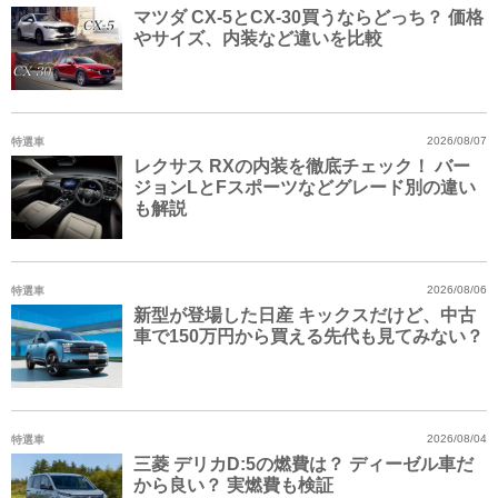
マツダ CX-5とCX-30買うならどっち？ 価格
やサイズ、内装など違いを比較
特選車
2026/08/07
レクサス RXの内装を徹底チェック！ バー
ジョンLとFスポーツなどグレード別の違い
も解説
特選車
2026/08/06
新型が登場した日産 キックスだけど、中古
車で150万円から買える先代も見てみない？
特選車
2026/08/04
三菱 デリカD:5の燃費は？ ディーゼル車だ
から良い？ 実燃費も検証