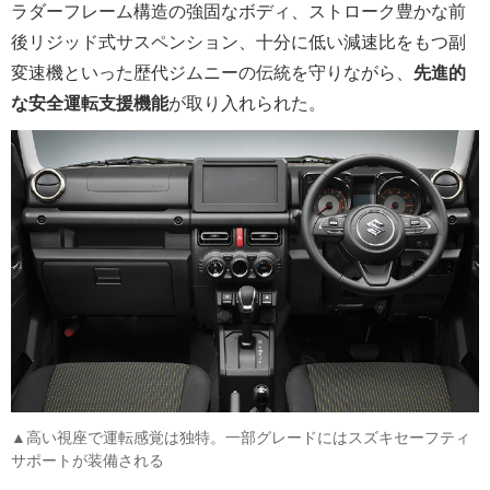
ラダーフレーム構造の強固なボディ、ストローク豊かな前
後リジッド式サスペンション、十分に低い減速比をもつ副
変速機といった歴代ジムニーの伝統を守りながら、
先進的
な安全運転支援機能
が取り入れられた。
▲高い視座で運転感覚は独特。一部グレードにはスズキセーフティ
サポートが装備される