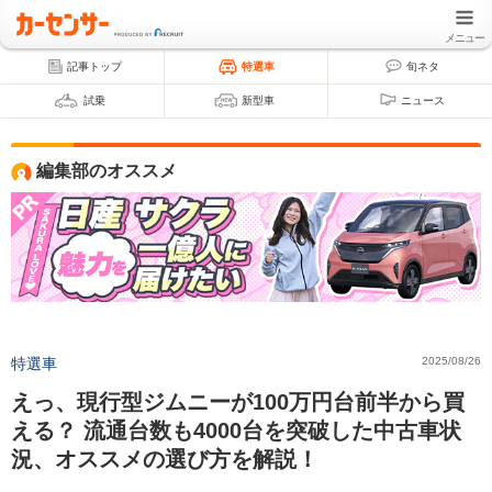
メニュー
記事トップ
特選車
旬ネタ
試乗
新型車
ニュース
編集部のオススメ
特選車
2025/08/26
えっ、現行型ジムニーが100万円台前半から買
える？ 流通台数も4000台を突破した中古車状
況、オススメの選び方を解説！