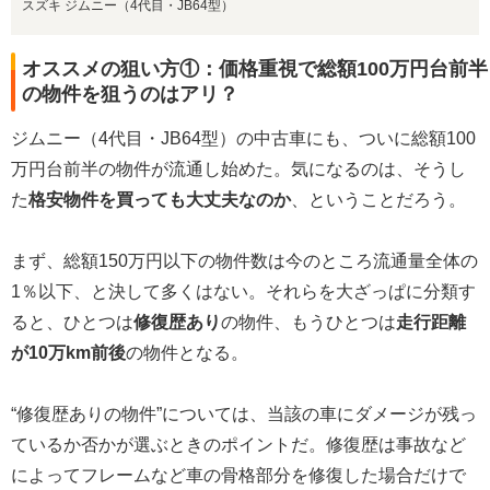
スズキ ジムニー（4代目・JB64型）
オススメの狙い方①：価格重視で総額100万円台前半
の物件を狙うのはアリ？
ジムニー（4代目・JB64型）の中古車にも、ついに総額100
万円台前半の物件が流通し始めた。気になるのは、そうし
た
格安物件を買っても大丈夫なのか
、ということだろう。
まず、総額150万円以下の物件数は今のところ流通量全体の
1％以下、と決して多くはない。それらを大ざっぱに分類す
ると、ひとつは
修復歴あり
の物件、もうひとつは
走行距離
が10万km前後
の物件となる。
“修復歴ありの物件”については、当該の車にダメージが残っ
ているか否かが選ぶときのポイントだ。修復歴は事故など
によってフレームなど車の骨格部分を修復した場合だけで