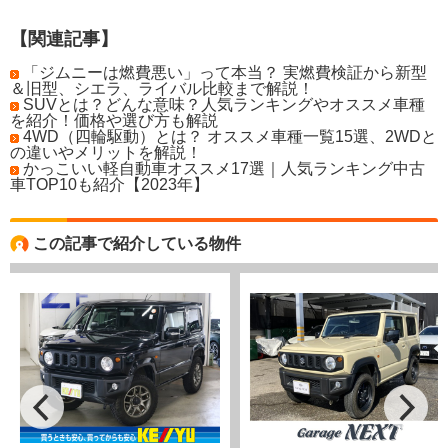
【関連記事】
「ジムニーは燃費悪い」って本当？ 実燃費検証から新型
＆旧型、シエラ、ライバル比較まで解説！
SUVとは？どんな意味？人気ランキングやオススメ車種
を紹介！価格や選び方も解説
4WD（四輪駆動）とは？ オススメ車種一覧15選、2WDと
の違いやメリットを解説！
かっこいい軽自動車オススメ17選｜人気ランキング中古
車TOP10も紹介【2023年】
この記事で紹介している物件