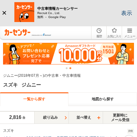
中古車情報カーセンサー
表示
Recruit Co., Ltd.
無料 － Google Play
履歴
お気に入り
メニュー
ジムニー(2018年07月～)の中古車・中古車情報
スズキ ジムニー
一覧から探す
地図から探す
更新時に
2,816
絞り込み
並べ替え
台
メール受信
スズキ
PR