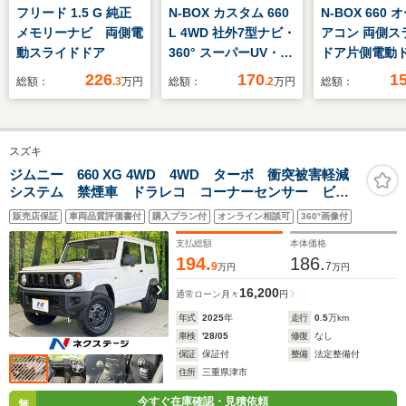
フリード 1.5 G 純正
N-BOX カスタム 660
N-BOX 660
メモリーナビ 両側電
L 4WD 社外7型ナビ・
アコン 両側ス
動スライドドア
360° スーパーUV・IR
ドア片側電動
カット パッケージ・9
LEDヘッドラ
226
170
1
総額：
.3
万円
総額：
.2
万円
総額：
灯式フルLEDヘッドラ
イドリングス
イト・運転席助手席シ
衝突軽減ブレー
ートヒーター・充電用
ルーズコント
スズキ
USBジャック(急速充
シートヒーター
電対応タイプ2個付)
ートキー プッ
ジムニー 660 XG 4WD 4WD ターボ 衝突被害軽減
システム 禁煙車 ドラレコ コーナーセンサー ビル
タート
トインETC 純正16インチアルミ 車線逸脱警報 オー
販売店保証
車両品質評価書付
購入プラン付
オンライン相談可
360°画像付
トライト
支払総額
本体価格
194.
186.
9
7
万円
万円
16,200
通常ローン
月々
円
年式
2025
年
走行
0.5
万km
車検
'28/05
修復
なし
保証
保証付
整備
法定整備付
住所
三重県津市
今すぐ在庫確認・見積依頼
無