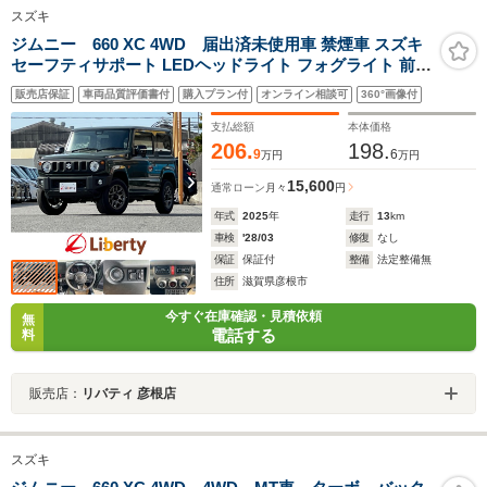
スズキ
ジムニー 660 XC 4WD 届出済未使用車 禁煙車 スズキ
セーフティサポート LEDヘッドライト フォグライト 前席
シートヒーター 革巻きステアリング クルーズコントロー
販売店保証
車両品質評価書付
購入プラン付
オンライン相談可
360°画像付
ル スマートキー プッシュスタート 障害物センサー 純正
アルミホイール
支払総額
本体価格
206.
198.
9
6
万円
万円
15,600
通常ローン
月々
円
年式
2025
年
走行
13
km
車検
'28/03
修復
なし
保証
保証付
整備
法定整備無
住所
滋賀県彦根市
今すぐ在庫確認・見積依頼
無
電話する
料
販売店：
リバティ 彦根店
スズキ