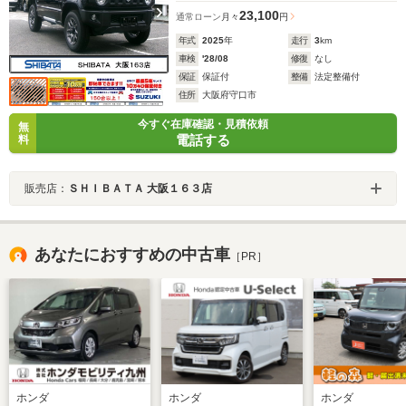
23,100
通常ローン
月々
円
年式
2025
年
走行
3
km
車検
'28/08
修復
なし
保証
保証付
整備
法定整備付
住所
大阪府守口市
今すぐ在庫確認・見積依頼
無
電話する
料
販売店：
ＳＨＩＢＡＴＡ 大阪１６３店
あなたにおすすめの中古車
［PR］
ホンダ
ホンダ
ホンダ