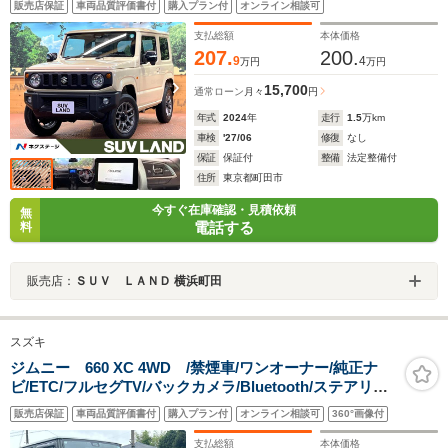
販売店保証
車両品質評価書付
購入プラン付
オンライン相談可
LEDヘッド＆フォグ 純正16インチアルミ オートライ
ト オートエアコン
支払総額
本体価格
207.
200.
9
4
万円
万円
15,700
通常ローン
月々
円
年式
2024
年
走行
1.5
万km
車検
'27/06
修復
なし
保証
保証付
整備
法定整備付
住所
東京都町田市
今すぐ在庫確認・見積依頼
無
電話する
料
販売店：
ＳＵＶ ＬＡＮＤ 横浜町田
スズキ
ジムニー 660 XC 4WD /禁煙車/ワンオーナー/純正ナ
ビ/ETC/フルセグTV/バックカメラ/Bluetooth/ステアリン
グスイッチ/クルーズコントロール/前席シートヒーター/ス
販売店保証
車両品質評価書付
購入プラン付
オンライン相談可
360°画像付
ズキセーフティサポート/車線逸脱警報/プッシュスタート/
電動格納ミラー/
支払総額
本体価格