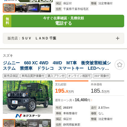
保証
保証付
整備
法定整備付
住所
千葉県千葉市稲毛区
今すぐ在庫確認・見積依頼
無
電話する
料
販売店：
ＳＵＶ ＬＡＮＤ 千葉
スズキ
ジムニー 660 XC 4WD 4WD MT車 衝突被害軽減シ
ステム 禁煙車 ドラレコ スマートキー LEDヘッ
ド ETC クルコン 純正16インチアルミ 車線逸脱警
販売店保証
車両品質評価書付
購入プラン付
オンライン相談可
360°画像付
報 オートライト オートエアコン
支払総額
本体価格
195.
185.
9
5
万円
万円
16,400
通常ローン
月々
円
年式
2023
年
走行
2.3
万km
車検
車検整備付
修復
なし
保証
保証付
整備
法定整備付
住所
静岡県駿東郡