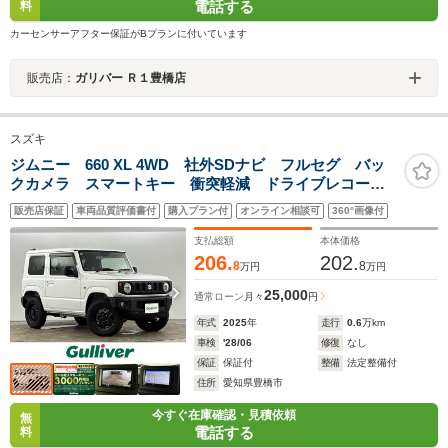
電話する
料
カーセンサーアフター保証がBプランに付いています
販売店：
ガリバー Ｒ１豊橋店
スズキ
ジムニー 660 XL 4WD 社外SDナビ フルセグ バッ
クカメラ スマートキー 衝突軽減 ドライブレコーダ
ー ETC 背面タイヤシートヒーター オートエアコ
販売店保証
車両品質評価書付
購入プラン付
オンライン相談可
360°画像付
ン 純正フロアマット
支払総額
本体価格
206.
202.
8
8
万円
万円
25,000
通常ローン
月々
円
年式
2025
年
走行
0.6
万km
車検
'28/06
修復
なし
保証
保証付
整備
法定整備付
住所
愛知県豊橋市
今すぐ在庫確認・見積依頼
無
電話する
料