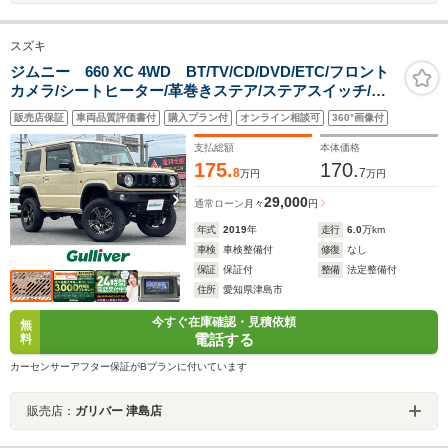
スズキ
ジムニー 660 XC 4WD BT/TV/CD/DVD/ETC/フロント
カメラ/シートヒーター/革巻きステア/ステアスイッチ/ク
ルーズコントロール/プリクラッシュ/横滑り防止/ダウンヒ
販売店保証
車両品質評価書付
購入プラン付
オンライン相談可
360°画像付
ルアシストコントロール/プッシュスタ
支払総額
本体価格
175.
170.
8
7
万円
万円
29,000
通常ローン
月々
円
年式
2019
年
走行
6.0
万km
車検
車検整備付
修復
なし
保証
保証付
整備
法定整備付
住所
愛知県津島市
今すぐ在庫確認・見積依頼
無
電話する
料
カーセンサーアフター保証がBプランに付いています
販売店：
ガリバー 津島店