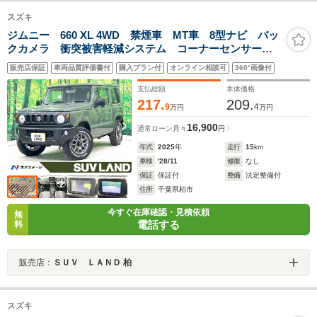
スズキ
ジムニー 660 XL 4WD 禁煙車 MT車 8型ナビ バッ
クカメラ 衝突被害軽減システム コーナーセンサー
スマートキー ビルトインETC 純正16インチアルミ
販売店保証
車両品質評価書付
購入プラン付
オンライン相談可
360°画像付
オートハイビーム 車線逸脱警報
支払総額
本体価格
217.
209.
9
4
万円
万円
16,900
通常ローン
月々
円
年式
2025
年
走行
15
km
車検
'28/11
修復
なし
保証
保証付
整備
法定整備付
住所
千葉県柏市
今すぐ在庫確認・見積依頼
無
電話する
料
販売店：
ＳＵＶ ＬＡＮＤ 柏
スズキ