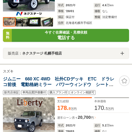
年式
2021
年
走行
4.6
万km
車検
'28/01
修復
なし
保証
保証付
整備
法定整備付
住所
北海道札幌市手稲区
今すぐ在庫確認・見積依頼
無
電話する
料
販売店：
ネクステージ 札幌手稲店
スズキ
ジムニー 660 XC 4WD 社外CDデッキ ETC ドラレ
コ前後 電動格納ミラー パワーウィンドウ シートヒ
ーター ヘッドランプウォッシャー 衝突軽減ブレー
販売店保証
車両品質評価書付
購入プラン付
オンライン相談可
キ クルーズコントロール オートエアコン ステアリ
ングスイッチ
支払総額
本体価格
178.
170.
9
5
万円
万円
20,700
通常ローン
月々
円
年式
2021
年
走行
5.2
万km
車検
'28/03
修復
なし