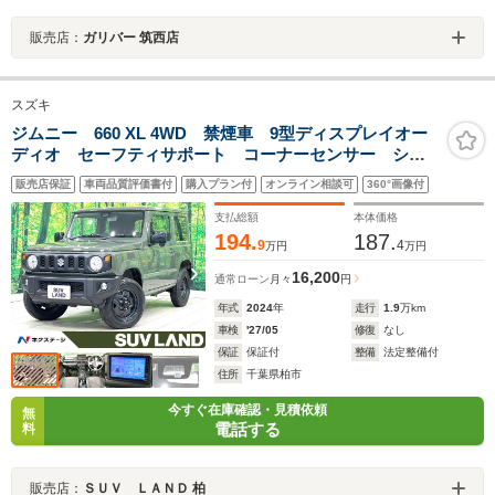
販売店：
ガリバー 筑西店
スズキ
ジムニー 660 XL 4WD 禁煙車 9型ディスプレイオー
ディオ セーフティサポート コーナーセンサー シー
トヒーター スマートキー ビルトインETC 純正16イ
販売店保証
車両品質評価書付
購入プラン付
オンライン相談可
360°画像付
ンチアルミ オートハイビーム ダウンヒルアシスト
オートエアコン
支払総額
本体価格
194.
187.
9
4
万円
万円
16,200
通常ローン
月々
円
年式
2024
年
走行
1.9
万km
車検
'27/05
修復
なし
保証
保証付
整備
法定整備付
住所
千葉県柏市
今すぐ在庫確認・見積依頼
無
電話する
料
販売店：
ＳＵＶ ＬＡＮＤ 柏