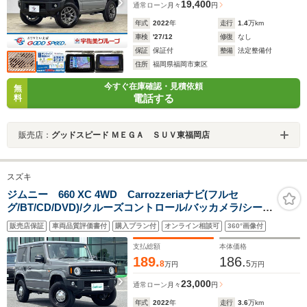
19,400
通常ローン
月々
円
年式
2022
年
走行
1.4
万km
車検
'27/12
修復
なし
保証
保証付
整備
法定整備付
住所
福岡県福岡市東区
今すぐ在庫確認・見積依頼
無
電話する
料
販売店：
グッドスピード ＭＥＧＡ ＳＵＶ東福岡店
スズキ
ジムニー 660 XC 4WD Carrozzeriaナビ(フルセ
グ/BT/CD/DVD)/クルーズコントロール/バッカメラ/シート
ヒーター/衝突軽減/レーンキープ/レザー調シートカバー/
販売店保証
車両品質評価書付
購入プラン付
オンライン相談可
360°画像付
ヘッドライトウォッシャー/ETC/社外AW
支払総額
本体価格
189.
186.
8
5
万円
万円
23,000
通常ローン
月々
円
年式
2022
年
走行
3.6
万km