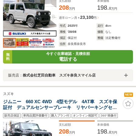
ートヒーター
支払総額
本体価格
208
198.
8
万円
万円
23,100
通常ローン
月々
円
年式
2025
年
走行
4
km
車検
'28/08
修復
なし
保証
保証付
整備
法定整備付
住所
奈良県奈良市
今すぐ在庫確認・見積依頼
無
電話する
料
販売店：
株式会社芝田自動車 スズキ奈良スマイル店
スズキ
NEW
ジムニー 660 XC 4WD 4型モデル 4AT車 スズキ保
証付 デュアルセンサーブレーキ リヤパーキングセン
サー LEDヘッドランプ クルーズコントロール アイ
販売店保証
車両品質評価書付
購入プラン付
オンライン相談可
360°画像付
ドリングストップシステム オートライトシステム シ
ートヒーター
支払総額
本体価格
208
198.
8
万円
万円