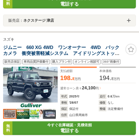
電話する
料
販売店：
ネクステージ 津店
スズキ
ジムニー 660 XG 4WD ワンオーナー 4WD バック
カメラ 衝突被害軽減システム アイドリングストッ
プ ダウンヒルアシストコントロール オートライト
販売店保証
車両品質評価書付
購入プラン付
オンライン相談可
360°画像付
横滑り防止装置 ABS 純正フロアマット スペアキー1
本 リモコンキー
支払総額
本体価格
198.
194.
8
8
万円
万円
24,100
通常ローン
月々
円
年式
2025
年
走行
0.6
万km
車検
'28/07
修復
なし
保証
保証付
整備
法定整備付
住所
山口県周南市
今すぐ在庫確認・見積依頼
無
電話する
料