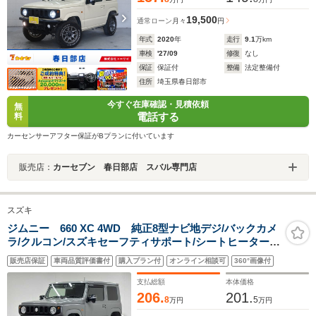
19,500
通常ローン
月々
円
年式
2020
年
走行
9.1
万km
車検
'27/09
修復
なし
保証
保証付
整備
法定整備付
住所
埼玉県春日部市
今すぐ在庫確認・見積依頼
無
電話する
料
カーセンサーアフター保証がBプランに付いています
販売店：
カーセブン 春日部店 スバル専門店
スズキ
ジムニー 660 XC 4WD 純正8型ナビ地デジ/バックカメ
ラ/クルコン/スズキセーフティサポート/シートヒーター/
アイドリングストップ/ダウンヒルアシスト/レーンキープ
販売店保証
車両品質評価書付
購入プラン付
オンライン相談可
360°画像付
アシスト/LEDヘッドライト/ETC/スマートキー/オートエ
アコン
支払総額
本体価格
206.
201.
8
5
万円
万円