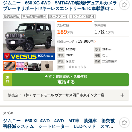
ジムニー 660 XG 4WD 5MT/4WD/禁煙/デュアルカメラ
ブレーキサポートII/キーレスエントリー/ETC車載器/オー
トライト/オートハイビーム/パーキングセンサー/アイドリ
販売店保証
車両品質評価書付
購入プラン付
オンライン相談可
ングストップ
支払総額
本体価格
189
178.
1
万円
万円
19,900
残価ローン
月々
円
年式
2025
年
走行
287
km
車検
'28/11
修復
なし
保証
保証付
整備
法定整備付
住所
三重県四日市市
今すぐ在庫確認・見積依頼
無
電話する
料
販売店：
（株）オートモール ヴァーサス四日市東インター店
スズキ
ジムニー 660 XL 4WD 4WD MT車 禁煙車 衝突被
害軽減システム シートヒーター LEDヘッド スマー
トキー 純正16インチアルミ オートハイビーム 車線