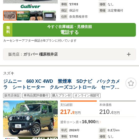
車検
'27/03
修復
なし
保証
保証付
整備
法定整備付
住所
奈良県桜井市
今すぐ在庫確認・見積依頼
無
電話する
料
カーセンサーアフター保証がBプランに付いています
販売店：
ガリバー 橿原桜井店
スズキ
ジムニー 660 XC 4WD 禁煙車 SDナビ バックカメ
ラ シートヒーター クルーズコントロール セーフテ
ィサポート LEDヘッド 純正16インチアルミ アイド
販売店保証
車両品質評価書付
購入プラン付
オンライン相談可
リングストップ ヘッドライトウォッシャー ETC
支払総額
本体価格
217.
210.
9
6
万円
万円
16,900
通常ローン
月々
円
年式
2024
年
走行
0.2
万km
車検
'27/02
修復
なし