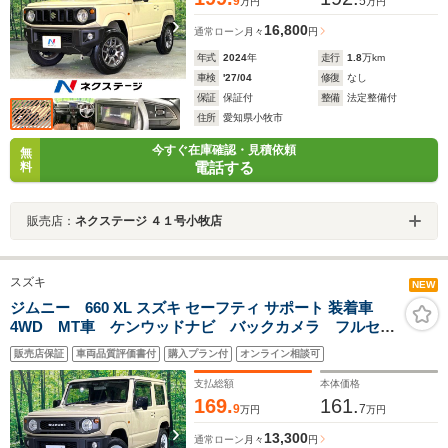
9
5
万円
万円
16,800
通常ローン
月々
円
年式
2024
年
走行
1.8
万km
車検
'27/04
修復
なし
保証
保証付
整備
法定整備付
住所
愛知県小牧市
今すぐ在庫確認・見積依頼
無
電話する
料
販売店：
ネクステージ ４１号小牧店
スズキ
NEW
ジムニー 660 XL スズキ セーフティ サポート 装着車
4WD MT車 ケンウッドナビ バックカメラ フルセ
グ 衝突軽減ブレーキ 車線逸脱警報 シートヒータ
販売店保証
車両品質評価書付
購入プラン付
オンライン相談可
ー スマートキー オートライト オートハイビーム
電動格納ミラー
支払総額
本体価格
169.
161.
9
7
万円
万円
13,300
通常ローン
月々
円