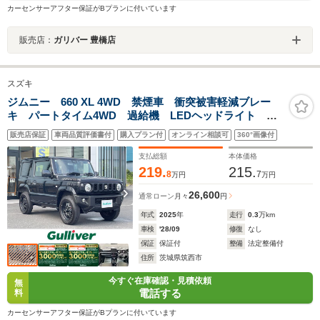
カーセンサーアフター保証がBプランに付いています
販売店：
ガリバー 豊橋店
スズキ
ジムニー 660 XL 4WD 禁煙車 衝突被害軽減ブレー
キ パートタイム4WD 過給機 LEDヘッドライト オ
ートライト フォグライト シートヒーター運転席助手
販売店保証
車両品質評価書付
購入プラン付
オンライン相談可
360°画像付
席 アイドリングストップ 純正アルミホイール16イン
チ スマートキー
支払総額
本体価格
219.
215.
8
7
万円
万円
26,600
通常ローン
月々
円
年式
2025
年
走行
0.3
万km
車検
'28/09
修復
なし
保証
保証付
整備
法定整備付
住所
茨城県筑西市
今すぐ在庫確認・見積依頼
無
電話する
料
カーセンサーアフター保証がBプランに付いています