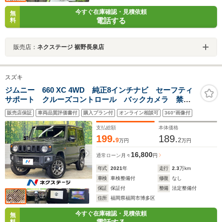
今すぐ在庫確認・見積依頼
無
電話する
料
販売店：
ネクステージ 裾野長泉店
スズキ
ジムニー 660 XC 4WD 純正8インチナビ セーフティ
サポート クルーズコントロール バックカメラ 禁煙
車 シートヒーター LEDヘッド オートライト
販売店保証
車両品質評価書付
購入プラン付
オンライン相談可
360°画像付
Bluetooth フルセグ スマートキー ETC フロントフ
ォグライト
支払総額
本体価格
199.
189.
9
2
万円
万円
16,800
通常ローン
月々
円
年式
2021
年
走行
2.3
万km
車検
車検整備付
修復
なし
保証
保証付
整備
法定整備付
住所
福岡県福岡市博多区
今すぐ在庫確認・見積依頼
無