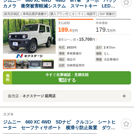
ジムニー 660 XC 4WD 4WD MT車 ターボ バック
カメラ 衝突被害軽減システム スマートキー LEDヘ
ッド クルコン 純正16インチアルミ オートハイビー
販売店保証
車両品質評価書付
購入プラン付
オンライン相談可
360°画像付
ム 車線逸脱警報 オートライト オートエアコン
支払総額
本体価格
189.
179.
9
5
万円
万円
15,700
通常ローン
月々
円
年式
2023
年
走行
2.9
万km
車検
車検整備付
修復
なし
保証
保証付
整備
法定整備付
住所
宮崎県延岡市
今すぐ在庫確認・見積依頼
無
電話する
料
販売店：
ネクステージ 延岡店
スズキ
ジムニー 660 XC 4WD SDナビ クルコン シートヒ
ーター セーフティサポート 横滑り防止装置 ダウン
ヒルアシスト アイドリングストップ スマートキー