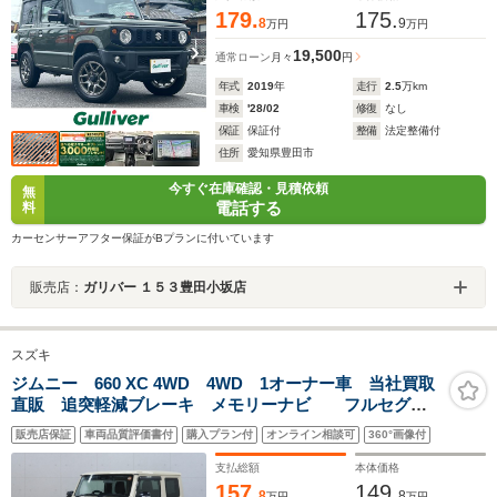
179.
175.
8
9
万円
万円
19,500
通常ローン
月々
円
年式
2019
年
走行
2.5
万km
車検
'28/02
修復
なし
保証
保証付
整備
法定整備付
住所
愛知県豊田市
今すぐ在庫確認・見積依頼
無
電話する
料
カーセンサーアフター保証がBプランに付いています
販売店：
ガリバー １５３豊田小坂店
スズキ
ジムニー 660 XC 4WD 4WD 1オーナー車 当社買取
直販 追突軽減ブレーキ メモリーナビ フルセグ
バックカメラ スマートキー Bluetooth LED ETC
販売店保証
車両品質評価書付
購入プラン付
オンライン相談可
360°画像付
ドラレコ クルコン シートヒーター
支払総額
本体価格
157.
149.
8
8
万円
万円