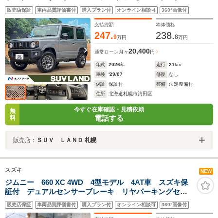
アコン LEDヘッドライト オートライト スマートキ
販売店保証
車両品質評価書付
購入プラン付
オンライン相談可
360°画像付
ー 純正16インチアルミホイール
支払総額
本体価格
247.
238.
9
8
万円
万円
20,400
通常ローン
月々
円
年式
2026
年
走行
21
km
車検
'29/07
修復
なし
保証
保証付
整備
法定整備付
住所
北海道札幌市清田区
今すぐ在庫確認・見積依頼
無
電話する
料
販売店：
ＳＵＶ ＬＡＮＤ 札幌
スズキ
NEW
ジムニー 660 XC 4WD 4型モデル 4AT車 スズキ保
証付 デュアルセンサーブレーキ リヤパーキングセン
サー クルーズコントロール LEDヘッドランプ アイ
販売店保証
車両品質評価書付
購入プラン付
オンライン相談可
360°画像付
ドリングストップシステム オートライトシステム シ