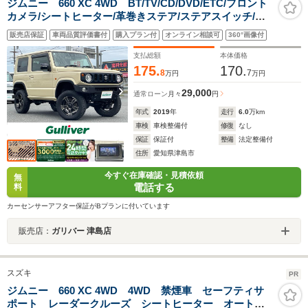
ジムニー 660 XC 4WD BT/TV/CD/DVD/ETC/フロント
カメラ/シートヒーター/革巻きステア/ステアスイッチ/ク
ルーズコントロール/プリクラッシュ/横滑り防止/ダウンヒ
販売店保証
車両品質評価書付
購入プラン付
オンライン相談可
360°画像付
ルアシストコントロール/プッシュスタ
支払総額
本体価格
175.
170.
8
7
万円
万円
29,000
通常ローン
月々
円
年式
2019
年
走行
6.0
万km
車検
車検整備付
修復
なし
保証
保証付
整備
法定整備付
住所
愛知県津島市
今すぐ在庫確認・見積依頼
無
電話する
料
カーセンサーアフター保証がBプランに付いています
販売店：
ガリバー 津島店
スズキ
PR
ジムニー 660 XC 4WD 4WD 禁煙車 セーフティサ
ポート レーダークルーズ シートヒーター オートエ