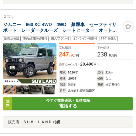
スズキ
ジムニー 660 XC 4WD 4WD 禁煙車 セーフティサ
ポート レーダークルーズ シートヒーター オートエ
アコン LEDヘッドライト オートライト スマートキ
販売店保証
車両品質評価書付
購入プラン付
オンライン相談可
360°画像付
ー 純正16インチアルミホイール
支払総額
本体価格
247.
238.
9
8
万円
万円
20,400
通常ローン
月々
円
年式
2026
年
走行
21
km
車検
'29/07
修復
なし
保証
保証付
整備
法定整備付
住所
北海道札幌市清田区
今すぐ在庫確認・見積依頼
無
電話する
料
販売店：
ＳＵＶ ＬＡＮＤ 札幌