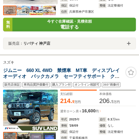
保証
保証付
整備
法定整備付
住所
兵庫県神戸市灘区
今すぐ在庫確認・見積依頼
無
電話する
料
販売店：
リバティ 神戸店
スズキ
ジムニー 660 XL 4WD 禁煙車 MT車 ディスプレイ
オーディオ バックカメラ セーフティサポート クリ
アランスソナー シートヒーター 純正16インチアルミ
販売店保証
車両品質評価書付
購入プラン付
オンライン相談可
360°画像付
ホイール Bluetooth接続 スマートキー
支払総額
本体価格
214.
206.
9
5
万円
万円
16,600
通常ローン
月々
円
年式
2025
年
走行
0.3
万km
車検
'28/09
修復
なし
保証
保証付
整備
法定整備付
住所
千葉県船橋市