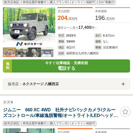
販売店保証
車両品質評価書付
購入プラン付
オンライン相談可
360°画像付
逸脱警報 オートライト オートエアコン プライバシ
ーガラス
支払総額
本体価格
204.
196.
9
5
万円
万円
17,400
通常ローン
月々
円
年式
2025
年
走行
0.3
万km
車検
'28/09
修復
なし
保証
保証付
整備
法定整備付
住所
福岡県北九州市八幡西区
今すぐ在庫確認・見積依頼
無
電話する
料
販売店：
ネクステージ 八幡西店
スズキ
ジムニー 660 XC 4WD 社外ナビ/バックカメラ/クルー
ズコントロール/車線逸脱警報/オートライト/LEDヘッドラ
イト/ETC/前席シートヒーター/純正アルミホイール/プッ
販売店保証
車両品質評価書付
購入プラン付
オンライン相談可
シュスタート/スマートキー
支払総額
本体価格