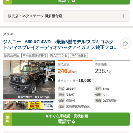
電話する
料
販売店：
ネクステージ 博多板付店
スズキ
ジムニー 660 XC 4WD /最新5型モデル/スズキコネク
ト/ディスプレイオーディオ/バックアイカメラ/純正フロア
マット/LEDヘッドライト/純正アルミホイール/届出済み未
販売店保証
車両品質評価書付
購入プラン付
360°画像付
使用車
支払総額
本体価格
246.
238.
8
8
万円
万円
16,000
通常ローン
月々
円
年式
2026
年
走行
6
km
車検
'29/07
修復
なし
保証
保証付
整備
法定整備付
住所
広島県広島市西区
今すぐ在庫確認・見積依頼
無
電話する
料