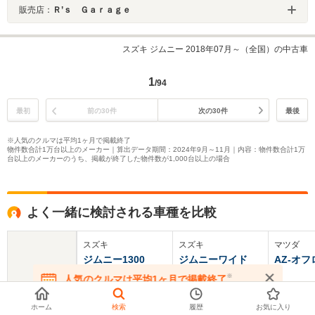
販売店：
Ｒ’ｓ Ｇａｒａｇｅ
スズキ ジムニー 2018年07月～（全国）の中古車
1
/94
最初
前の30件
次の30件
最後
※人気のクルマは平均1ヶ月で掲載終了
物件数合計1万台以上のメーカー｜算出データ期間：2024年9月～11月｜内容：物件数合計1万
台以上のメーカーのうち、掲載が終了した物件数が1,000台以上の場合
よく一緒に検討される車種を比較
スズキ
スズキ
マツダ
ジムニー1300
ジムニーワイド
AZ-オ
※
人気のクルマは平均1ヶ月で掲載終了
在庫が無くなる前にお問い合わせください
基本情報
ホーム
検索
履歴
お気に入り