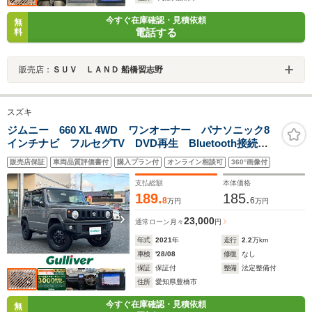
今すぐ在庫確認・見積依頼
無
電話する
料
販売店：
ＳＵＶ ＬＡＮＤ 船橋習志野
スズキ
ジムニー 660 XL 4WD ワンオーナー パナソニック8
インチナビ フルセグTV DVD再生 Bluetooth接続
バックカメラ 前席シートヒーター スマートキー ス
販売店保証
車両品質評価書付
購入プラン付
オンライン相談可
360°画像付
ペアキー プッシュスタート フォグランプ ターボ
4WD
支払総額
本体価格
189.
185.
8
6
万円
万円
23,000
通常ローン
月々
円
年式
2021
年
走行
2.2
万km
車検
'28/08
修復
なし
保証
保証付
整備
法定整備付
住所
愛知県豊橋市
今すぐ在庫確認・見積依頼
無