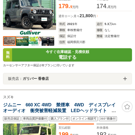
179.
174.
9
8
万円
万円
21,800
通常ローン
月々
円
年式
2021
年
走行
5.3
万km
車検
車検整備付
修復
なし
保証
保証付
整備
法定整備付
住所
福岡県田川郡
今すぐ在庫確認・見積依頼
無
電話する
料
カーセンサーアフター保証がBプランに付いています
販売店：
ガリバー 香春店
スズキ
ジムニー 660 XC 4WD 禁煙車 4WD ディスプレイ
オーディオ 衝突被害軽減装置 LEDヘッドライト オ
ートライト ETC スマートキー プッシュスタート
販売店保証
車両品質評価書付
購入プラン付
オンライン相談可
360°画像付
コーナーセンサー シートヒーター Bluetooth接続
支払総額
本体価格
199.
192.