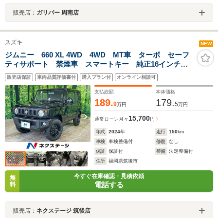
販売店：
ガリバー 周南店
スズキ
NEW
ジムニー 660 XL 4WD 4WD MT車 ターボ セーフ
ティサポート 禁煙車 スマートキー 純正16インチア
ルミ 車線逸脱警報 シートヒーター ハイビームアシ
販売店保証
車両品質評価書付
購入プラン付
オンライン相談可
スト プライバシーガラス オートエアコン トラクシ
ョンコントロール
支払総額
本体価格
189.
179.
9
5
万円
万円
15,700
通常ローン
月々
円
年式
2024
年
走行
150
km
車検
車検整備付
修復
なし
保証
保証付
整備
法定整備付
住所
福岡県筑後市
今すぐ在庫確認・見積依頼
無
電話する
料
販売店：
ネクステージ 筑後店